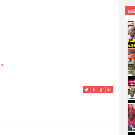
கா
am