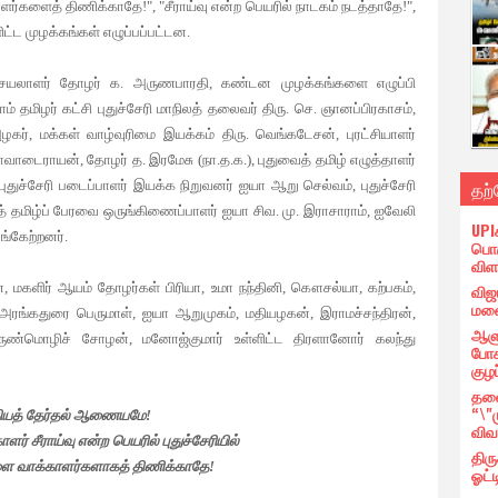
்களைத் திணிக்காதே!", "சீராய்வு என்ற பெயரில் நாடகம் நடத்தாதே!",
ிட்ட முழக்கங்கள் எழுப்பப்பட்டன.
 செயலாளர் தோழர் க. அருணபாரதி, கண்டன முழக்கங்களை எழுப்பி
ாம் தமிழர் கட்சி புதுச்சேரி மாநிலத் தலைவர் திரு. செ. ஞானப்பிரகாசம்,
ழகர், மக்கள் வாழ்வுரிமை இயக்கம் திரு. வெங்கடேசன், புரட்சியாளர்
ாடைராயன், தோழர் த. இரமேசு (நா.த.க.), புதுவைத் தமிழ் எழுத்தாளர்
தற
துச்சேரி படைப்பாளர் இயக்க நிறுவனர் ஐயா ஆறு செல்வம், புதுச்சேரி
வத் தமிழ்ப் பேரவை ஒருங்கிணைப்பாளர் ஐயா சிவ. மு. இராசாராம், ஐவேலி
UPI
ங்கேற்றனர்.
பொர
விள
விஜ
, மகளிர் ஆயம் தோழர்கள் பிரியா, உமா நந்தினி, கௌசல்யா, கற்பகம்,
மனை
 அரங்கதுரை பெருமாள், ஐயா ஆறுமுகம், மதியழகன், இராமச்சந்திரன்,
ஆளு
 அருண்மொழிச் சோழன், மனோஜ்குமார் உள்ளிட்ட திரளானோர் கலந்து
போக
குழப
தலை
“\"
ியத் தேர்தல் ஆணையமே!
விவ
காளர் சீராய்வு என்ற பெயரில் புதுச்சேரியில்
திர
ளை வாக்காளர்களாகத் திணிக்காதே!
ஓட்ட