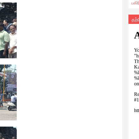
பகி
தற