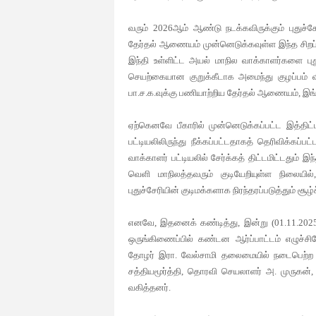
வரும் 2026ஆம் ஆண்டு நடக்கவிருக்கும் புதுச
தேர்தல் ஆணையம் முன்னெடுக்கவுள்ள இந்த சிறப்பு
இந்தி உள்ளிட்ட அயல் மாநில வாக்காளர்களை புதுச்
செயற்கையான குறுக்கீடாக அமைந்து குழப்பம் வ
பா.ச.க.வுக்கு பணியாற்றிய தேர்தல் ஆணையம், இ
ஏற்கெனவே பீகாரில் முன்னெடுக்கப்பட்ட இத்திட்ட
பட்டியலிலிருந்து நீக்கப்பட்டதாகத் தெரிவிக்கப்பட
வாக்காளர் பட்டியலில் சேர்க்கத் திட்டமிட்டதும் இ
வெளி மாநிலத்தவரும் குடியேறியுள்ள நிலையி
புதுச்சேரியின் குடிமக்களாக நிரந்தரப்படுத்தும் சூழ
எனவே, இதனைக் கண்டித்து, இன்று (01.11.2025) ப
ஒருங்கிணைப்பில் கண்டன ஆர்ப்பாட்டம் எழுச்சிய
தோழர் இரா. வேல்சாமி தலைமையில் நடைபெற்ற க
சத்தியமூர்த்தி, தொரவி செயலாளர் அ. முருகன்
வகித்தனர்.