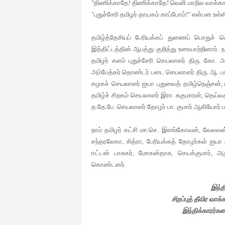
"திணிக்காதே! திணிக்காதே! வெளி மாநில வாக்காளர
"புதுச்சேரி தமிழர் தாயகம் காப்போம்!" என்பன உள்ள
தமிழ்த்தேசியப் பேரியக்கப் துணைப் பொதுச்
இத்திட்டத்தின் ஆபத்து குறித்து உரையாற்றினார். ந
தமிழர் களம் புதுச்சேரி செயலாளர் திரு. கோ. அ
அம்பேத்கர் தொண்டர் படை செயலாளர் திரு. ஆ. பாவ
கழகச் செயலாளர் ஐயா புதுவைத் தமிழ்நெஞ்சன், பு
தமிழ்ச் சிறகம் செயலாளர் இரா. சுகுமாரன், தெய்
த.தே.பே. செயலாளர் தோழர் பா. குமார் ஆகியோர் ப
நாம் தமிழர் கட்சி மா.செ. இளங்கோவன், வேலவன்
சந்தரலேகா, சித்ரா, பேரியக்கத் தோழர்கள் ஐயா
ஈட்டன் பாசுகர், மோகன்தாசு, செயக்குமார்,
கொண்டனர்.
இந்த
சிறப்புத் தீவிர வாக்
இந்திக்காரர்க