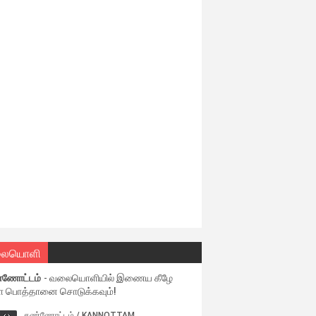
ையொளி
்ணோட்டம்
- வலையொளியில் இணைய கீழே
ள பொத்தானை சொடுக்கவும்!