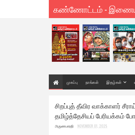
கண்ணோட்டம் - இணை
முகப்பு
நாங்கள்
இதழ்கள்
சிறப்புத் தீவிர வாக்காளர் சீராய
தமிழ்த்தேசியப் பேரியக்கம் போ
அருணபாரதி
NOVEMBER 01, 2025