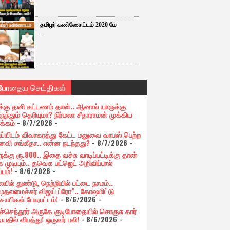
தமிழர் கண்ணோட்டம் 2020 மே
...
்போதைய செய்திகள்
க்கு தனி கட்டணம் தான்.. ஆனால் யாருக்கு
ுந்தும் தெரியுமா? நிர்மலா சீதாராமன் முக்கிய
க்கம்
- 8/7/2026
-
ய்யிடம் விவாகரத்து கேட்ட மனுவை வாபஸ் பெற்ற
வி சங்கீதா.. என்ன நடந்தது?
- 8/7/2026
-
க்கு ரூ.800.. இதை வச்சு வாடிப்பட்டிக்கு தான்
 முடியும்.. தவெக பட்ஜெட் அறிவிப்பால்
்பம்!
- 8/6/2026
-
யில் துண்டு, நெற்றியில் பட்டை நாமம்..
முதலமைச்சர் விஜய் ப்ரோ”.. கோஷமிட்டு
சாயிகள் போராட்டம்!
- 8/6/2026
-
ுச்செந்தூர் அருகே குடிபோதையில் சொகுசு கார்
ியதில் விபத்து! ஒருவர் பலி!
- 8/6/2026
-