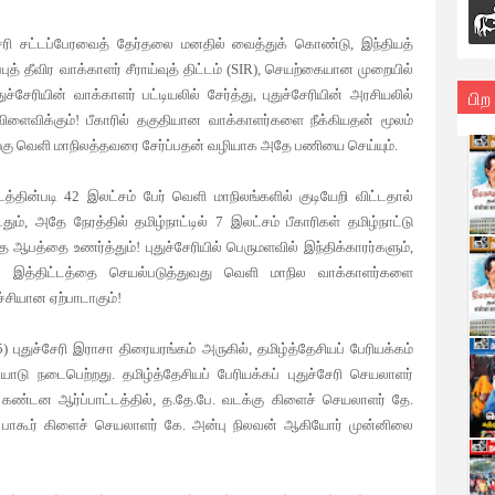
்சேரி சட்டப்பேரவைத் தேர்தலை மனதில் வைத்துக் கொண்டு, இந்தியத்
த் தீவிர வாக்காளர் சீராய்வுத் திட்டம் (SIR), செயற்கையான முறையில்
பிற
சேரியின் வாக்காளர் பட்டியலில் சேர்த்து, புதுச்சேரியின் அரசியலில்
ிளைவிக்கும்! பீகாரில் தகுதியான வாக்காளர்களை நீக்கியதன் மூலம்
ங்கு வெளி மாநிலத்தவரை சேர்ப்பதன் வழியாக அதே பணியை செய்யும்.
த்தின்படி 42 இலட்சம் பேர் வெளி மாநிலங்களில் குடியேறி விட்டதால்
்டதும், அதே நேரத்தில் தமிழ்நாட்டில் 7 இலட்சம் பீகாரிகள் தமிழ்நாட்டு
ந்த ஆபத்தை உணர்த்தும்! புதுச்சேரியில் பெருமளவில் இந்திக்காரர்களும்,
ல், இத்திட்டத்தை செயல்படுத்துவது வெளி மாநில வாக்காளர்களை
்ச்சியான ஏற்பாடாகும்!
ுதுச்சேரி இராசா திரையரங்கம் அருகில், தமிழ்த்தேசியப் பேரியக்கம்
ோடு நடைபெற்றது. தமிழ்த்தேசியப் பேரியக்கப் புதுச்சேரி செயலாளர்
ண்டன ஆர்ப்பாட்டத்தில், த.தே.பே. வடக்கு கிளைச் செயலாளர் தே.
, பாகூர் கிளைச் செயலாளர் கே. அன்பு நிலவன் ஆகியோர் முன்னிலை