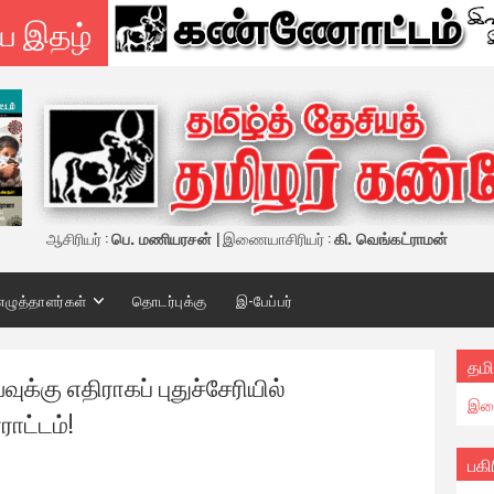
ய இதழ்
ஆசிரியர் :
பெ. மணியரசன்
| இணையாசிரியர் :
கி. வெங்கட்ராமன்
எழுத்தாளர்கள்
தொடர்புக்கு
இ-பேப்பர்
தமி
்வுக்கு எதிராகப் புதுச்சேரியில்
இண
ராட்டம்!
பகி