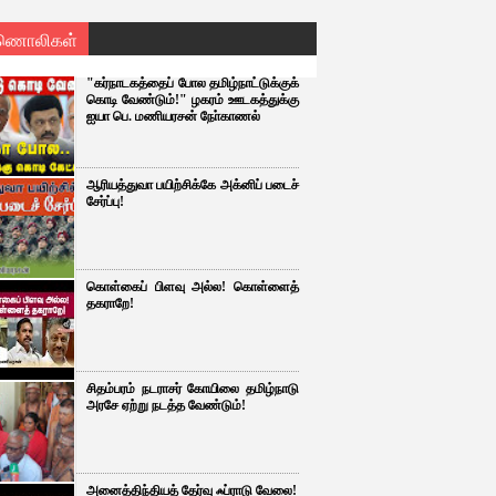
ணொலிகள்
"கர்நாடகத்தைப் போல தமிழ்நாட்டுக்குக்
கொடி வேண்டும்!" ழகரம் ஊடகத்துக்கு
ஐயா பெ. மணியரசன் நோ்காணல்
ஆரியத்துவா பயிற்சிக்கே அக்னிப் படைச்
சேர்ப்பு!
கொள்கைப் பிளவு அல்ல! கொள்ளைத்
தகராறே!
சிதம்பரம் நடராசர் கோயிலை தமிழ்நாடு
அரசே ஏற்று நடத்த வேண்டும்!
அனைத்திந்தியத் தேர்வு ஃப்ராடு வேலை!