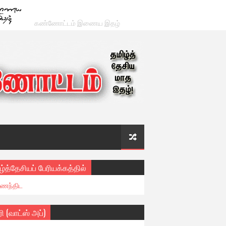
கண்ணோட்டம் இணைய இதழ்
ழ்த்தேசியப் பேரியக்கத்தில்
ைந்திட
ரி (வாட்ஸ் அப்)