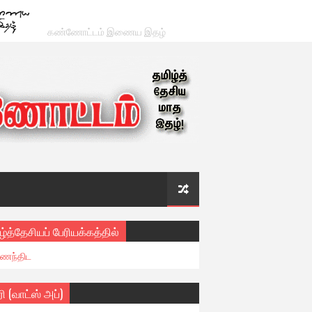
கண்ணோட்டம் இணைய இதழ்
ழ்த்தேசியப் பேரியக்கத்தில்
ைந்திட
ரி (வாட்ஸ் அப்)