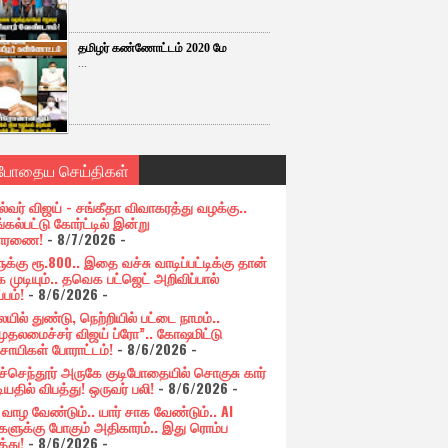
தமிழர் கண்ணோட்டம் 2020 மே
...
்போதைய செய்திகள்
ல்வர் விஜய் - சங்கீதா விவாகரத்து வழக்கு..
கல்பட்டு கோர்ட்டில் இன்று
சாரணை!
- 8/7/2026
-
க்கு ரூ.800.. இதை வச்சு வாடிப்பட்டிக்கு தான்
 முடியும்.. தவெக பட்ஜெட் அறிவிப்பால்
்பம்!
- 8/6/2026
-
யில் துண்டு, நெற்றியில் பட்டை நாமம்..
முதலமைச்சர் விஜய் ப்ரோ”.. கோஷமிட்டு
சாயிகள் போராட்டம்!
- 8/6/2026
-
ுச்செந்தூர் அருகே குடிபோதையில் சொகுசு கார்
ியதில் விபத்து! ஒருவர் பலி!
- 8/6/2026
-
் வாழ வேண்டும்.. யார் சாக வேண்டும்.. AI
ளுக்கு போகும் அதிகாரம்.. இது ரொம்ப
்து!
- 8/6/2026
-