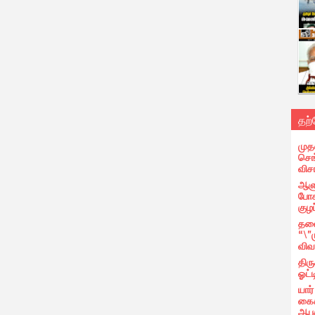
தற
முத
செங்
வி
ஆளு
போக
குழப
தலை
“\"
விவ
திர
ஓட்ட
யார
கைக
ஆபத