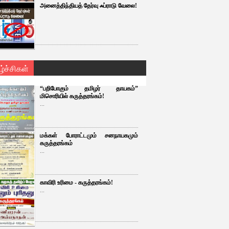
அனைத்திந்தியத் தேர்வு ஃப்ராடு வேலை!
ழ்ச்சிகள்
“பறிபோகும் தமிழர் தாயகம்”
மிசொரியில் கருத்தரங்கம்!
...
மக்கள் போராட்டமும் சனநாயகமும்
கருத்தரங்கம்
...
காவிரி உரிமை - கருத்தரங்கம்!
...