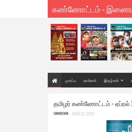
கண்ணோட்டம் - இணை
முகப்பு
நாங்கள்
இதழ்கள்
தமிழர் கண்ணோட்டம் - ஏப்ரல்
UNKNOWN
APRIL 01, 2003