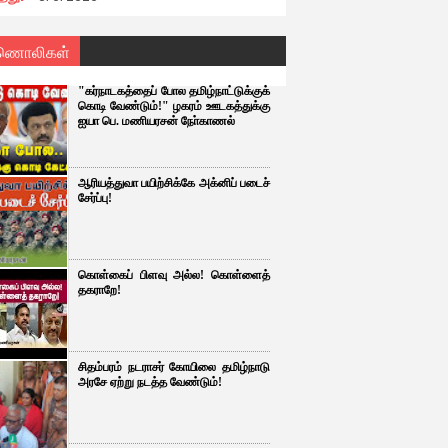
ணொலிகள்
"கர்நாடகத்தைப் போல தமிழ்நாட்டுக்குக்
கொடி வேண்டும்!" ழகரம் ஊடகத்துக்கு
ஐயா பெ. மணியரசன் நோ்காணல்
ஆரியத்துவா பயிற்சிக்கே அக்னிப் படைச்
சேர்ப்பு!
கொள்கைப் பிளவு அல்ல! கொள்ளைத்
தகராறே!
சிதம்பரம் நடராசர் கோயிலை தமிழ்நாடு
அரசே ஏற்று நடத்த வேண்டும்!