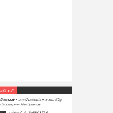
ையொளி
்ணோட்டம்
- வலையொளியில் இணைய கீழே
ள பொத்தானை சொடுக்கவும்!