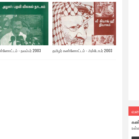
ண்ணோட்டம் - நவம்பர் 2003
தமிழர் கண்ணோட்டம் - அக்டோபர் 2003
வல
கண
உள்