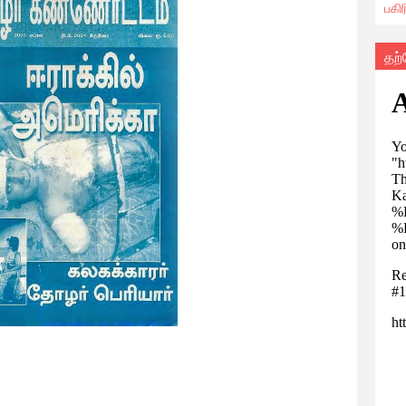
பகி
தற