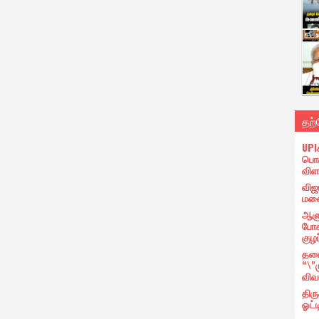
தற
UPI
பொர
விள
விஜ
மனை
ஆளு
போக
குழப
தலை
“\"
விவ
திர
ஓட்ட