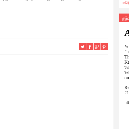
பகி
தற