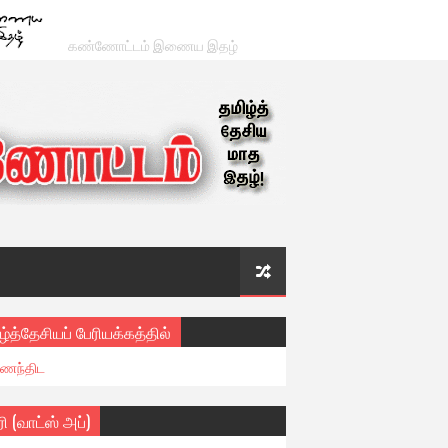
கண்ணோட்டம் இணைய இதழ்
ழ்த்தேசியப் பேரியக்கத்தில்
ைந்திட
ரி (வாட்ஸ் அப்)