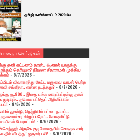
தமிழர் கண்ணோட்டம் 2020 மே
...
்போதைய செய்திகள்
க்கு தனி கட்டணம் தான்.. ஆனால் யாருக்கு
ுந்தும் தெரியுமா? நிர்மலா சீதாராமன் முக்கிய
க்கம்
- 8/7/2026
-
ய்யிடம் விவாகரத்து கேட்ட மனுவை வாபஸ் பெற்ற
வி சங்கீதா.. என்ன நடந்தது?
- 8/7/2026
-
க்கு ரூ.800.. இதை வச்சு வாடிப்பட்டிக்கு தான்
 முடியும்.. தவெக பட்ஜெட் அறிவிப்பால்
்பம்!
- 8/6/2026
-
யில் துண்டு, நெற்றியில் பட்டை நாமம்..
முதலமைச்சர் விஜய் ப்ரோ”.. கோஷமிட்டு
சாயிகள் போராட்டம்!
- 8/6/2026
-
ுச்செந்தூர் அருகே குடிபோதையில் சொகுசு கார்
ியதில் விபத்து! ஒருவர் பலி!
- 8/6/2026
-