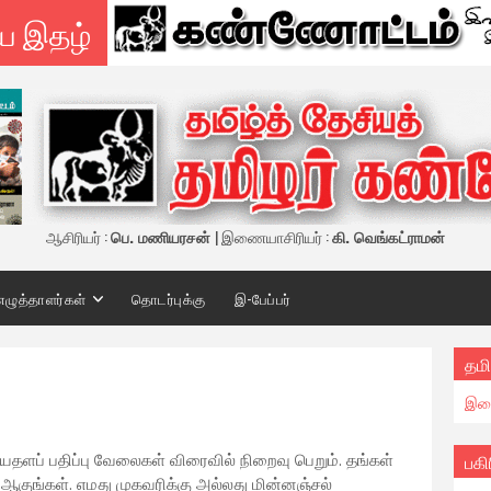
ய இதழ்
ஆசிரியர் :
பெ. மணியரசன்
| இணையாசிரியர் :
கி. வெங்கட்ராமன்
எழுத்தாளர்கள்
தொடர்புக்கு
இ-பேப்பர்
தமி
இண
ப் பதிப்பு வேலைகள் விரைவில் நிறைவு பெறும். தங்கள்
பகி
 ஆகுங்கள். எமது முகவரிக்கு அல்லது மின்னஞ்சல்