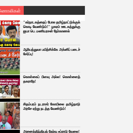
ணொலிகள்
"கர்நாடகத்தைப் போல தமிழ்நாட்டுக்குக்
கொடி வேண்டும்!" ழகரம் ஊடகத்துக்கு
ஐயா பெ. மணியரசன் நோ்காணல்
ஆரியத்துவா பயிற்சிக்கே அக்னிப் படைச்
சேர்ப்பு!
கொள்கைப் பிளவு அல்ல! கொள்ளைத்
தகராறே!
சிதம்பரம் நடராசர் கோயிலை தமிழ்நாடு
அரசே ஏற்று நடத்த வேண்டும்!
அனைத்திந்தியத் தேர்வு ஃப்ராடு வேலை!