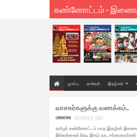
கண்ணோட்டம் - இணை
முகப்பு
நாங்கள்
இதழ்கள்
வாசகர்களுக்கு வணக்கம்..
UNKNOWN
OCTOBER 13, 2007
தமிழர் கண்ணோட்டம் மாத இதழின் இணையதள
இல்லத்தைத் தேடி இதழ் வர, சந்தாதாரர்கள்