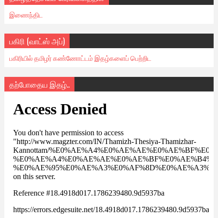
இணைந்திட
பகிரி (வாட்ஸ் அப்)
பகிரியில் தமிழர் கண்ணோட்டம் இதழ்களைப் பெற்றிட
தற்போதைய இதழ்..