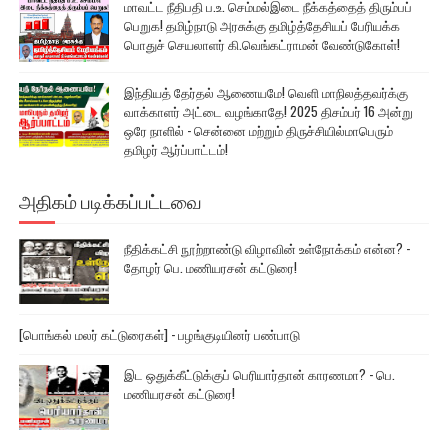
மாவட்ட நீதிபதி ப.உ. செம்மல்இடை நீக்கத்தைத் திரும்பப்
பெறுக! தமிழ்நாடு அரசுக்கு தமிழ்த்தேசியப் பேரியக்க
பொதுச் செயலாளர் கி.வெங்கட்ராமன் வேண்டுகோள்!
இந்தியத் தேர்தல் ஆணையமே! வெளி மாநிலத்தவர்க்கு
வாக்காளர் அட்டை வழங்காதே! 2025 திசம்பர் 16 அன்று
ஒரே நாளில் - சென்னை மற்றும் திருச்சியில்மாபெரும்
தமிழர் ஆர்ப்பாட்டம்!
அதிகம் படிக்கப்பட்டவை
நீதிக்கட்சி நூற்றாண்டு விழாவின் உள்நோக்கம் என்ன? -
தோழர் பெ. மணியரசன் கட்டுரை!
[பொங்கல் மலர் கட்டுரைகள்] - பழங்குடியினர் பண்பாடு
இட ஒதுக்கீட்டுக்குப் பெரியார்தான் காரணமா? - பெ.
மணியரசன் கட்டுரை!