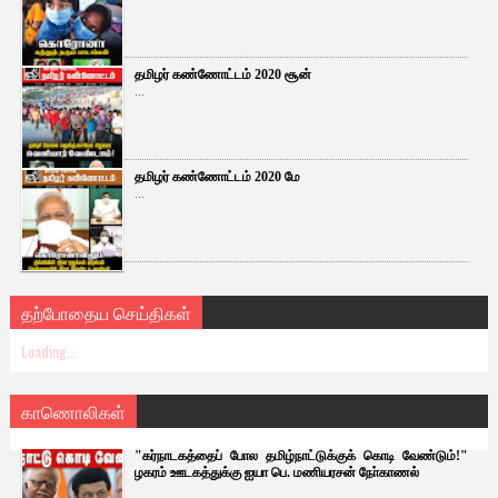
தமிழர் கண்ணோட்டம் 2020 சூன்
...
தமிழர் கண்ணோட்டம் 2020 மே
...
தற்போதைய செய்திகள்
Loading...
காணொலிகள்
"கர்நாடகத்தைப் போல தமிழ்நாட்டுக்குக் கொடி வேண்டும்!"
ழகரம் ஊடகத்துக்கு ஐயா பெ. மணியரசன் நோ்காணல்