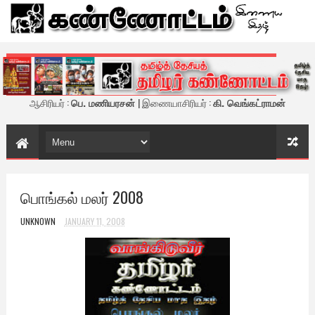
கண்ணோட்டம் - இணைய இதழ்
ஆசிரியர் :
பெ. மணியரசன்
| இணையாசிரியர் :
கி. வெங்கட்ராமன்
பொங்கல் மலர் 2008
UNKNOWN
JANUARY 11, 2008