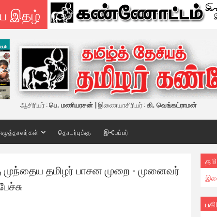
ய இதழ்
ஆசிரியர் :
பெ. மணியரசன்
| இணையாசிரியர் :
கி. வெங்கட்ராமன்
எழுத்தாளர்கள்
தொடர்புக்கு
இ-பேப்பர்
தமி
 முந்தைய தமிழர் பாசன முறை - முனைவர்
இண
ேச்சு
பகி