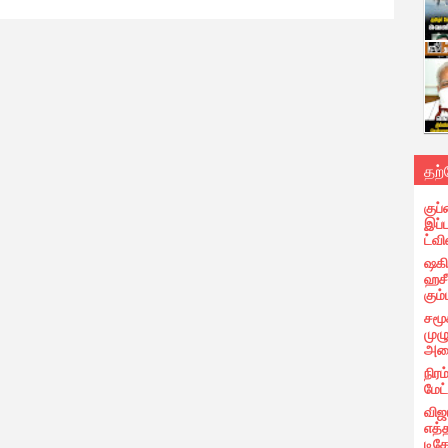
தற
குப்
இப்
ட்வி
ஷகிப
ஹசீ
கும்
சமூ
முழ
அழை
நிரம
மேட
விஜ
எத்
டிக