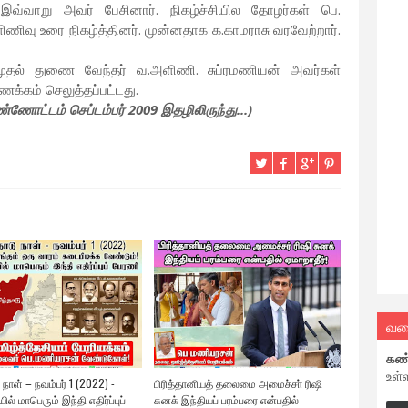
. இவ்வாறு அவர் பேசினார். நிகழ்ச்சியில தோழர்கள் பெ.
ணிவு உரை நிகழ்த்தினர். முன்னதாக க.காமராசு வரவேற்றார்.
 முதல் துணை வேந்தர் வ.அளிணி. சுப்ரமணியன் அவர்கள்
க்கம் செலுத்தப்பட்டது.
ண்ணோட்டம் செப்டம்பர் 2009 இதழிலிருந்து...)
வல
கண
உள்
 நாள் – நவம்பர் 1 (2022) -
பிரித்தானியத் தலைமை அமைச்சா் ரிஷி
் மாபெரும் இந்தி எதிர்ப்புப்
சுனக் இந்தியப் பரம்பரை என்பதில்