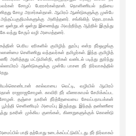
ியவர்கள் சோழப் பேரரசர்கள்தான். நொளிணியல் நதியை
ளிணிதது சோழ அரசர்கள்தான். ஆயிரம் ஆண்டுகளுக்கு முன்பே
்தப்பகுதிமக்களுக்கு அளித்தனர். சங்கிலித் தொடராகக்
 ஒன்றுடன் ஒன்று இணைத்து அவற்றிற்கு ஆற்றில் இருந்து
ிற்கே வந்து சேரும் வழி அமைத்தனர்.
தின் பெரிய ஏரிகளில் குமிழித் தூம்பு என்ற நீர்ஒழுங்கு
மேலாண்மை செளிணிது வந்தவர்கள் தமிழர்கள். இந்த குமிழித்
ணீர் அளித்தது மட்டுமின்றி, ஏரிகள் வண்டல் படிந்து தூர்ந்து
்லாயிரம் ஆண்டுகளுக்கு முன்பே பாசன நீர் நிர்வாகத்தில்
ிறது.
ிணியக்கொண்டான் கால்வாயை வெட்டி, வழியில் ஆயிரம்
ிதான் ராஜராஜசோழன். காவிரி நீர் வீணாகாமல் சேமிக்கப்பட
்சோழன். தஞ்சை நகரின் நீர்த்தேவையை சேவப்பநாயக்கன்
 பூர்த்தி செளிணியும் அமைப்பு இருந்தது. இந்தத் தண்ணீரை
ருந்து நகரின் முக்கிய குளங்கள், கிணறுகளுக்குக் கொண்டு
பில் பாதி தற்போது உடைக்கப்பட்டுவிட்டது. நீர் நிர்வாகம்