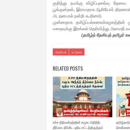
குறித்து நமக்கு விழிப்புணர்வு தேவை
பூங்குன்றன், இராமதாசு ஆகியோர் திறனாளி
அ. தனபால் நன்றி கூறினார்.
முன்னதாக தமிழ்ப்பல்கலைக்கழகத்தின்
மறைவுக்கு இரங்கல் தெரிவித்து அமைதி வண
(தமிழ்த் தேசியத் தமிழர் க
அரசியல்
கட்டுரை
RELATED POSTS
உச்ச நீதிமன்றத்தின் சமூக அநீதித்
தமிழ்நாடு
தீர்ப்பை நீக்கிட புதிய சட்டத்திருத்தம்
சென்னையில