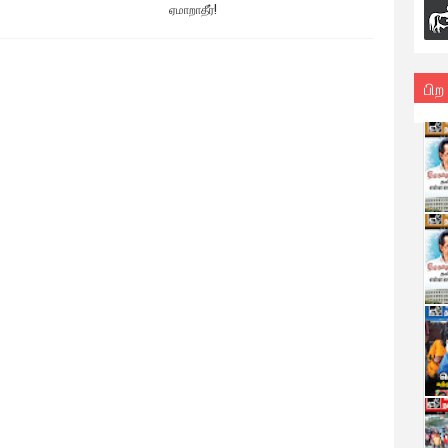
ஏமாறாதீர்!
பிற