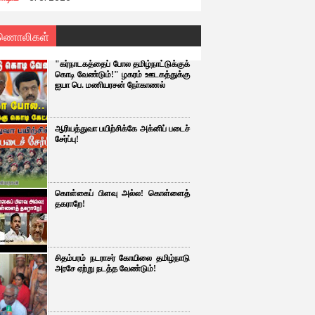
ணொலிகள்
"கர்நாடகத்தைப் போல தமிழ்நாட்டுக்குக்
கொடி வேண்டும்!" ழகரம் ஊடகத்துக்கு
ஐயா பெ. மணியரசன் நோ்காணல்
ஆரியத்துவா பயிற்சிக்கே அக்னிப் படைச்
சேர்ப்பு!
கொள்கைப் பிளவு அல்ல! கொள்ளைத்
தகராறே!
சிதம்பரம் நடராசர் கோயிலை தமிழ்நாடு
அரசே ஏற்று நடத்த வேண்டும்!