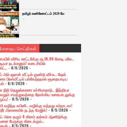
தமிழர் கண்ணோட்டம் 2020 மே
...
்போதைய செய்திகள்
பையில் வீசிய லாட்டரிக்கு ரூ.10.90 கோடி பரிசு..
படியா நடக்கனும்! கடைசியில்
ஸ்ட்..
- 8/6/2026
-
் அல் ஹசன் வீட்டில் குண்டு வீச்சு.. ஷேக்
னா பிரஸ்மீட்டில் பங்கேற்றதால் சூறையாடிய
பல்
- 8/6/2026
-
க நீதி தெலுங்கானா உச்சிமாநாடு.. இந்தியா
ுவதும் சமத்துவத்தை நோக்கிய உரையாடலுக்கு
ப்பு!
- 8/5/2026
-
்பி வழிந்த கபினி.. வழிக்கு வந்தது கர்நாடகா!
்டூர் அணையில் நடந்த மேஜிக்!
- 8/5/2026
-
ய் அரசு தரும் 8 கிராம் தங்கம் ஆண்டுக்கு
தனை பேருக்கு கிடைக்கும்..
ோடிங்
- 8/5/2026
-