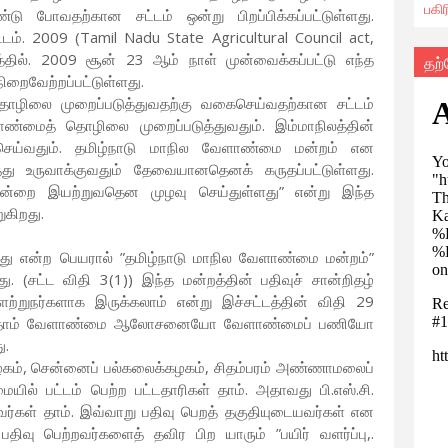
பகி
ண்டு போவதற்கான சட்டம் ஒன்று பிறப்பிக்கப்பட்டுள்ளது.
ம். 2009 (Tamil Nadu State Agricultural Council act,
தில். 2009 சூன் 23 ஆம் நாள் முன்வைக்கப்பட்டு எந்த
தற
நிறைவேற்றப்பட்டுள்ளது.
தொழிலை முறைப்படுத்துவதற்கு வகைசெய்வதற்கான சட்டம்
்மைத் தொழிலை முறைப்படுத்துவதும். இம்மாநிலத்தின்
ெய்வதும். தமிழ்நாடு மாநில வேளாண்மை மன்றம் என
ு உருவாக்குவதும் தேவையானதெனக் கருதப்பட்டுள்ளது.
ன்றை இயற்றுவதென முழவு செய்துள்ளது” என்று இந்த
ுகிறது.
ு என்ற பெயரால் ”தமிழ்நாடு மாநில வேளாண்மை மன்றம்”
 (சட்ட விதி 3(1)) இந்த மன்றத்தின் பதிவுச் சான்றிதழ்
றுநர்களாக இருக்கலாம் என்று இச்சட்டத்தின் விதி 29
ர்கள் தாம் வேளாண்மை ஆலோசனையோ வேளாண்மைப் பணியோ
ு.
ம், சென்னைப் பல்கலைக்கழகம், சிதம்பரம் அண்ணாமலைப்
ல் பட்டம் பெற்ற பட்டதாரிகள் தாம். அதாவது பி.எஸ்.சி.
்றவர்கள் தாம். இவ்வாறு பதிவு பெறத் தகுதியுடையவர்கள் என
பதிவு பெற்றவர்களைத் தவிர பிற யாரும் ”பயிர் வளர்ப்பு,.