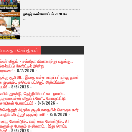
தமிழர் கண்ணோட்டம் 2020 மே
...
்போதைய செய்திகள்
ல்வர் விஜய் - சங்கீதா விவாகரத்து வழக்கு..
கல்பட்டு கோர்ட்டில் இன்று
சாரணை!
- 8/7/2026
-
க்கு ரூ.800.. இதை வச்சு வாடிப்பட்டிக்கு தான்
 முடியும்.. தவெக பட்ஜெட் அறிவிப்பால்
்பம்!
- 8/6/2026
-
யில் துண்டு, நெற்றியில் பட்டை நாமம்..
முதலமைச்சர் விஜய் ப்ரோ”.. கோஷமிட்டு
சாயிகள் போராட்டம்!
- 8/6/2026
-
ுச்செந்தூர் அருகே குடிபோதையில் சொகுசு கார்
ியதில் விபத்து! ஒருவர் பலி!
- 8/6/2026
-
் வாழ வேண்டும்.. யார் சாக வேண்டும்.. AI
ளுக்கு போகும் அதிகாரம்.. இது ரொம்ப
்து!
- 8/6/2026
-