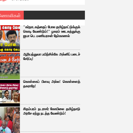
ணொலிகள்
"கர்நாடகத்தைப் போல தமிழ்நாட்டுக்குக்
கொடி வேண்டும்!" ழகரம் ஊடகத்துக்கு
ஐயா பெ. மணியரசன் நோ்காணல்
ஆரியத்துவா பயிற்சிக்கே அக்னிப் படைச்
சேர்ப்பு!
கொள்கைப் பிளவு அல்ல! கொள்ளைத்
தகராறே!
சிதம்பரம் நடராசர் கோயிலை தமிழ்நாடு
அரசே ஏற்று நடத்த வேண்டும்!