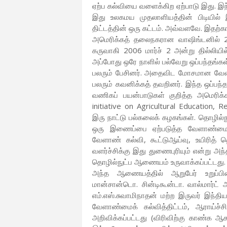
ஏற்ப கல்வியை வளைக்கிற ஏற்பாடு இது. இந்
இது உலகமய முதலாளியத்தின் பிடியில்
திட்டத்தின் ஒரு கட்டம். அவ்வளவே. இதற
அமெரிக்கத் தலைநகரான வாஷிங்டனில் 20
கருவாகி 2006 மார்ச் 2 அன்று தில்லியி
அப்போது ஒரே நாளில் பல்வேறு ஒப்பந்தங்கள
பலரும் பேசினர். அதைவிட மோசமான வேளாண
பலரும் கவனிக்கத் தவறினர். இந்த ஒப்பந்த
வணிகப் பயன்பாடுகள் குறித்த அமெரிக்
initiative on Agricultural Education, 
இரு நாட்டு பல்கலைக் கழகங்கள். தொழில
ஒரு இணைப்பை ஏற்படுத்த வேளாண்மை கு
வேளாண் கல்வி, கூட்டுஆய்வு, உயிரித் த
வளர்ச்சிக்கு இது துணைபுரியும் என்று அந
தொழில்நுட்ப ஆணையம் உருவாக்கப்பட்டது.
அந்த ஆணையத்தில் ஆறுபேர் உறுப்பின
மான்சான்டொ. சின்டிகூன்டா. வால்மார்ட்
எம்.எஸ்.சுவாமிநாதன் மற்ற இருவர் இந்த
வேளாண்மைக் கல்வித்திட்டம், ஆராய்ச
அறிவிக்கப்பட்டது (விரிவிற்கு காண்க ஆ