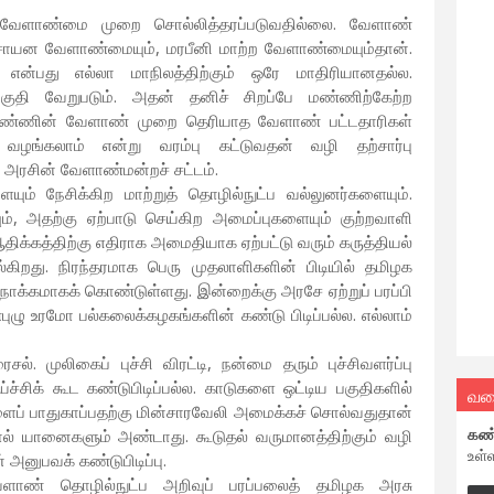
் வேளாண்மை முறை சொல்லித்தரப்படுவதில்லை. வேளாண்
 இரசாயன வேளாண்மையும், மரபீனி மாற்ற வேளாண்மையும்தான்.
ன்பது எல்லா மாநிலத்திற்கும் ஒரே மாதிரியானதல்ல.
் பகுதி வேறுபடும். அதன் தனிச் சிறப்பே மண்ணிற்கேற்ற
ண்ணின் வேளாண் முறை தெரியாத வேளாண் பட்டதாரிகள்
ங்கலாம் என்று வரம்பு கட்டுவதன் வழி தற்சார்பு
ரசின் வேளாண்மன்றச் சட்டம்.
ம் நேசிக்கிற மாற்றுத் தொழில்நுட்ப வல்லுனர்களையும்.
ம், அதற்கு ஏற்பாடு செய்கிற அமைப்புகளையும் குற்றவாளி
திக்கத்திற்கு எதிராக அமைதியாக ஏற்பட்டு வரும் கருத்தியல்
கிறது. நிரந்தரமாக பெரு முதலாளிகளின் பிடியில் தமிழக
நோக்கமாகக் கொண்டுள்ளது. இன்றைக்கு அரசே ஏற்றுப் பரப்பி
ுழு உரமோ பல்கலைக்கழகங்களின் கண்டு பிடிப்பல்ல. எல்லாம்
ல். முலிகைப் புச்சி விரட்டி, நன்மை தரும் புச்சிவளர்ப்பு
ச்சிக் கூட கண்டுபிடிப்பல்ல. காடுகளை ஒட்டிய பகுதிகளில்
வல
ப் பாதுகாப்பதற்கு மின்சாரவேலி அமைக்கச் சொல்வதுதான்
கண
தால் யானைகளும் அண்டாது. கூடுதல் வருமானத்திற்கும் வழி
உள்
அனுபவக் கண்டுபிடிப்பு.
ளாண் தொழில்நுட்ப அறிவுப் பரப்பலைத் தமிழக அரசு