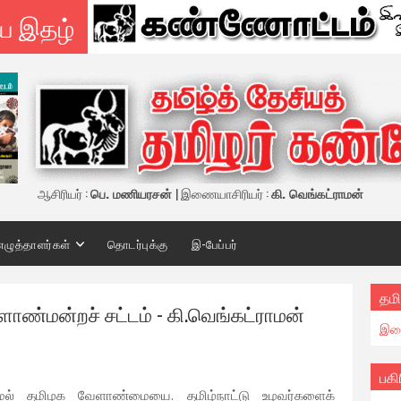
ய இதழ்
ஆசிரியர் :
பெ. மணியரசன்
| இணையாசிரியர் :
கி. வெங்கட்ராமன்
எழுத்தாளர்கள்
தொடர்புக்கு
இ-பேப்பர்
தமி
ண்மன்றச் சட்டம் - கி.வெங்கட்ராமன்
இண
பகி
ாமல் தமிழக வேளாண்மையை. தமிழ்நாட்டு உழவர்களைக்