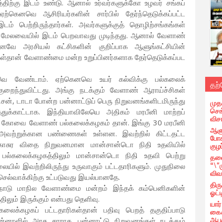
திற்கு இடம் உண்டு. ஆனால் உர்வர்களுக்கோ உழவர் சங்கப்
ற்கெனவெ ஆசிரியர்களின் சார்பில் தேர்ந்தெடுக்கப்பட்ட
ம் பெற்றிருந்தார்கள். அவர்களுக்குத் தொழிற்சங்கங்கள்
கள் மேலவையில் இடம் பெறவாவது முடிந்தது. ஆனால் வேளாண்
எனவே அரசியல் கட்சிகளின் குறிப்பாக ஆளுங்கட்சியின்
ிகள்தான் வேளாண்மை மன்ற உறுப்பினர்களாக தேர்தெடுக்கப்பட
கவெ வேண்டாம். ஏற்கெனவெ உயர் கல்விக்கு பல்கலைக்
தற
குறைந்துவிட்டது. அங்கு நடக்கும் வேளாண் ஆராய்ச்சிகள்
ெசன், டாடா போன்ற பன்னாட்டுப் பெரு நிறுவனங்களிடமிருந்து
முத
செங்
துக்காட்டாக. இந்தியாவிலேயெ அதிகம் மரபீனி மாற்றப்
வி
டம் கோவை வேளாண் பல்கலைக்கழகம் தான். இங்கு 30 மரபீனி
ஆளு
. அவற்றுக்கான பண்ணைகள் உள்ளன. இவற்றில் கிட்டதட்ட
போக
காசுர விதை நிறுவனமான மான்சான்டொ நிதி உதவியில்
குழப
ல்கலைக்கழகத்திலும் மான்சான்டொ நிதி உதவி பெற்று
தலை
“\"
ையில் இவற்றிலிருந்து உருவாகும் பட்டதாரிகளும். முதுநிலை
விவ
 செல்வாக்கிற்கு உட்படுவது இயல்பானதே.
திர
மிழ்நாடு மாநில வேளாண்மை மன்றம் இந்தக் கம்பெனிகளின்
ஓட்ட
்திலும் இருக்கும் என்பது தெளிவு.
யார
கலைக்கழகப் பட்டதாரிகள்தான் பதிவு பெறத் தகுதிப்பாடு
கைக
ஆபத
்னாளில் அரசு சாராத. பன்னாட்டு நிறுவனங்கள் நடத்தும்