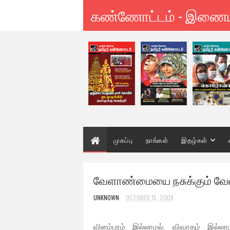
கண்ணோட்டம் - இணை
முகப்பு
நாங்கள்
இதழ்கள்
வேளாண்மையை நசுக்கும் வேளா
UNKNOWN
OCTOBER 15, 2009
விளம்பரம் இல்லாமல். விவாதம் இல்ல