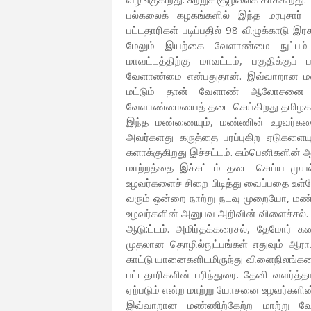
பல்கலைக் கழகங்களில் இந்த மரபுசார
பட்டதாரிகள் படிப்பதில் 98 விழுக்காடு
மேலும் இயற்கை வேளாண்மை நுட்பம் எ
மாவட்டத்திற்கு மாவட்டம், பகுதிக்குப
வேளாண்மை என்பதுதான். இவ்வாறான ம
மட்டும் தான் வேளாண் ஆலோசனை வழ
வேளாண்மையைத் தடை செய்கிறது தமிழக அ
இந்த மண்ணையும், மண்ணின் உழவர்களையு
அவர்களது கருத்தை பரப்புகிற ஏடுகளையு
களாக்குகிறது இச்சட்டம். கம்பெனிகளின் ஆ
மாற்றத்தை இச்சட்டம் தடை செய்ய முயல்
உழவர்களைச் சிறை பிடித்து வைப்பதை உள்
வரும் ஒன்றை நாற்று நடவு முறையோ, மண்ப
உழவர்களின் அனுபவ அறிவின் விளைச்சல்.
ஆடு:ட்டம். அமிர்தக்கரைசல், தேமோர் கரைச
முதலான தொழில்நுட்பங்கள் எதுவும் ஆராய்
காட்டு யானைகளிடமிருந்து விளைநிலங்களை
பட்டதாரிகளின் பரிந்துரை. தேனி வளர்த்
ஏற்படும் என்ற மாற்று யோசனை உழவர்களின் 
இவ்வாறான மண்ணிற்கேற்ற மாற்று வே