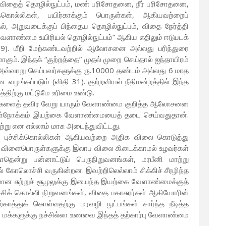
விதைத் தொழில்நுட்பம், மண் பரிசோதனை, நீர் பரிசோதனை,
்கொல்லிகள், பயிர்காக்கும் பொருள்கள், ஆகியவற்றைப்
, அறுவடைக்குப் பிந்தைய தொழில்நுட்பம், விதை நேர்த்தி
, வேளாண்மை உயிரியல் தொழில்நுட்பம்” ஆகிய எதிலும் ஈடுபடக்
29). மீறி மேற்கண்டவற்றில் ஆலோசனை அல்லது பரிந்துரை
ும். இந்தக் “குற்றத்தை” முதல் முறை செய்தால் ஐந்தாயிரம்
் அவ்வாறு செய்பவர்களுக்கு ரு.10000 தண்டம் அல்லது 6 மாத
வழங்கப்படும் (விதி 31). குற்றவியல் நீதிமன்றத்தில் இந்த
ிற்கு மட்டுமே உரிமை உண்டு.
தாரிகளைத் தவிர வேறு யாரும் வேளாண்மை குறித்த ஆலோசனை
 உள்நோக்கம் இயற்கை வேளாண்மையைத் தடை செய்வதுதான்.
காற்று என எல்லாம் மாசு அடைந்துவிட்டது.
. புச்சிக்கொல்லிகள் ஆகியவற்றை அதிக விலை கொடுத்து
ற்ப விளைபொருள்களுக்கு இலாப விலை கிடைக்காமல் உழவர்கள்
ென்று பன்னாட்டுப் பெருநிறுவனங்கள், மரபீனி மாற்று
கோலொச்சி வருகின்றன. இவற்றிலெல்லாம் சிக்கிச் சீரழிந்த
ான சுற்றுச் சூழலுக்கு இயைந்த இயற்கை வேளாண்மைக்குத்
புச்சிக் கொல்லி நிறுவனங்கள், விதை பகாசுரர்கள் ஆகியோரின்
ாத்துக் கொள்வதற்கு மரவழி நுட்பங்கள் சார்ந்த நீடித்த
மக்களுக்கு நச்சில்லா உணவை இந்தத் தற்கார்பு வேளாண்மை