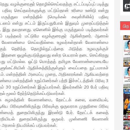
றது. வழக்குரைஞர் தொழில்செய்வதற்கு சட்டப்படிப்புப் படித்து
்) பதிவு செய்தவர்களுக்கு மட்டும்தான் உரிமை உண்டு என்று
 மருத்துவ மன்றத்தில் (மெடிக்கல் கவுன்சிலில்) பதிவு
டலாம் என்று சட்டம் இருப்பதுபோல் இதுவும் முறைப்படுத்தல்
பிற
. இது தவறானது. ஏனெனில் இங்கு மருத்துவம் படித்தவர்கள்
்டம் படித்தவர் மட்டுமே வழக்குரைஞர் ஆகின்றனர். ஆனால்
ர் வேளாண்மை செய்வதில்லை. உழவர்கள்தான் வேளாண்மை
குத் தெரிந்த தொழில்நுட்பத்தை அடுத்த உழவருக்குச்
. இதனை ஒழுங்குபடுத்துவது என்ற பெயரால் தடை செய்கிறது
்பது மட்டுமல்ல. ஒட்டு மொத்தத் தமிழக வேளாண்மையையே
ஆளுங்கட்சியின் ஆதிக்கத்திற்குள்ளும் வைப்பதை நுட்பமாகச்
ம். மன்றத்தின் அமைப்பு முறை, அதிகாரங்கள் ஆகியவற்றை
ண்மை மன்றத்தின் உறுப்பினர்கள் பற்றி இச்சட்டத்தின் பிரிவு 3
் 30 உறுப்பினர்கள் இருப்பார்கள். இவர்களில் 20 பேர் பதிவு
் மூலம் தேர்ந்தெடுக்கப்படுவார்கள்.
் கழகத்தின் வேளாண்மை, தோட்டக் கலை, வனவியல்,
பிரிவுகளிலிருந்து பிரிவுக்கு ஒருவராக முதுநிலை பிரிவு
ளாண்மைத் துறையிலிருந்து இரண்டு பேர். தோட்டக் கலைத்
றியியல் துறையிலிருந்து ஒருவர். முன்னணி வேளாண்
அரசால் நியமிக்கப் படுபவர்கள்.