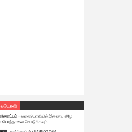
ையொளி
்ணோட்டம்
- வலையொளியில் இணைய கீழே
ள பொத்தானை சொடுக்கவும்!