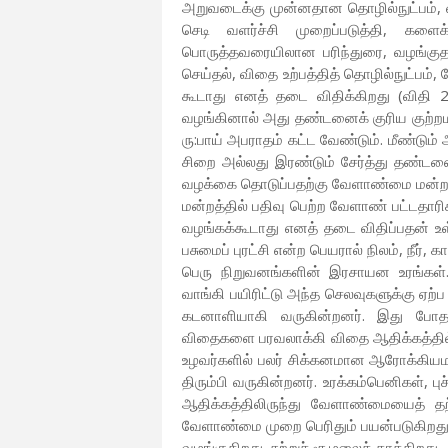
அறுவடைக்கு முன்னதான தொழில்நுட்பம், 
செடி வளர்ச்சி முறைப்படுத்தி, களைக
பொருத்தவரையிலான பரிந்துரை, வழங்குதல்
செய்தல், விதை உற்பத்தித் தொழில்நுட்பம்
கூடாது எனத் தடை விதிக்கிறது (விதி 
வழங்கினால் அது தண்டனைக் குரிய குற்றமாக
ரு:பாய் அபராதம் கட்ட வேண்டும். மீண்டும
சிறை அல்லது இரண்டும் சேர்த்து தண்டனை 
வழக்கை தொடுப்பதற்கு வேளாண்மை மன்றத்த
மன்றத்தில் பதிவு பெற்ற வேளாண் பட்ட
வழங்கக்கூடாது எனத் தடை விதிப்பதன்
பசுமைப் புரட்சி என்ற பெயரால் நிலம், நீர், 
பெரு நிறுவனங்களின் இரசாயன உரங்கள்
வாங்கி பயிரிட்டு அந்த செலவுகளுக்கு ஏ
கடனாளியாகி வருகின்றனர். இது போதாத
விதைகளை பரவலாக்கி விதை ஆதிக்கத்தில் 
உழவர்களில் பலர் சிக்கனமான ஆரோக்கியம
திரும்பி வருகின்றனர். உரக்கம்பெனிகள், 
ஆதிக்கத்திலிருந்து வேளாண்மையைத் தற்க
வேளாண்மை முறை பெரிதும் பயன்படுகிறது 
வழங்குகிறது. சுற்றுச் சூழலைக் காக்கிறது.