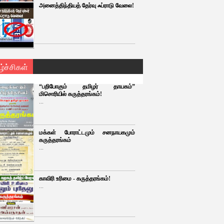
அனைத்திந்தியத் தேர்வு ஃப்ராடு வேலை!
ழ்ச்சிகள்
“பறிபோகும் தமிழர் தாயகம்”
மிசொரியில் கருத்தரங்கம்!
...
மக்கள் போராட்டமும் சனநாயகமும்
கருத்தரங்கம்
...
காவிரி உரிமை - கருத்தரங்கம்!
...