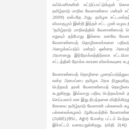
கம்பெனிகளின் கட்டுப்பாட்டுக்குள் கொ
தமிழ்நாடு மாநில வேளாண்மை மன்றச் சட்ட
2009) என்பதே அது. தமிழக சட்டமன்றத்
விவாதமும் இன்றி இந்தச் சட்ட முன் வழவு 
“தமிழ்நாடு மாநிலத்தில் வேளாண்மைத் 
எதுவும் தற்போது இல்லை. எனவே வேளாண
வேளாண்மைத் தொழிலாளர்களை பதிவுச
அழைக்கப்படும் மன்றம் ஒன்றை அமைத்த
அரசானது இந்நோக்கத்திற்காக சட்டமொ
சட்டத்தின் நோக்க காரண விளக்கவுரை கூற
வேளாண்மைத் தொழிலை முறைப்படுத்துவத
என்ற அமைப்பை தமிழக அரசு நிறுவுகிறது.
பெற்றவர் தான் வேளாண்மைத் தொழிலாளற்
கூறுகிறது. இவ்வாறு பதிவு பெற்றவ
செய்யலாம் என இது நிபந்தனை விதிக்கிறத
கோவை தமிழ்நாடு வேளாண் பல்கலைக் கழக
பல்கலைக்கழகம் ஆகியவற்றில் வேளாண்மையி
(அகிரி).(BSc., Agri) போன்ற பட்டம் பெற
இச்சட்டம் வரையறுக்கிறது. (விதி 2(4)) 