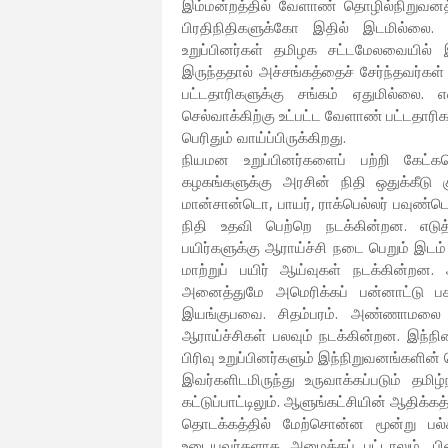
இம்மன்றத்தில் வேளாண் தொழில்நிறுவனத்
பிரதிநிதிகளுக்கோ இதில் இடமில்லை. ஏ
உறுப்பினர்கள் தமிழக சட்டமேலவையில் இட
இருந்ததால் அச்சங்கத்தைச் சேர்ந்தவர்
பட்டதாரிகளுக்கு சங்கம் ஏதுமில்லை. 
செல்வாக்கிற்கு உட்பட்ட வேளாண் பட்டதார
பெரிதும் வாய்ப்பிருக்கிறது.
நியமன உறுப்பினர்களைப் பற்றி கேட்
கழகங்களுக்கு அரசின் நிதி ஒதுக்கீடு 
மான்சான்டொ, பாயர், ராக்பெல்லர் பவுண்ட
நிதி உதவி பெற்றெ நடக்கின்றன. எடுத்
பயிர்களுக்கு ஆராய்ச்சி நடை பெறும் இ
மாற்றுப் பயிர் ஆய்வுகள் நடக்கின்றன
அனைத்துமே அமெரிக்கப் பன்னாட்டு ப
இயங்குபவை. சிதம்பரம். அண்ணாமலை ப
ஆராய்ச்சிகள் பலவும் நடக்கின்றன. இந்நில
பிரிவு உறுப்பினர்களும் இந்நிறுவனங்களின்
இவர்களிடமிருந்து உருவாக்கப்படும் த
கட்டுப்பாட்டிலும். ஆளுங்கட்சியின் ஆதிக்கத
தொடக்கத்தில் மேற்சொன்ன மூன்று பல்
உடையவர்களாக அமைக்கப் பட்டாலும். பின