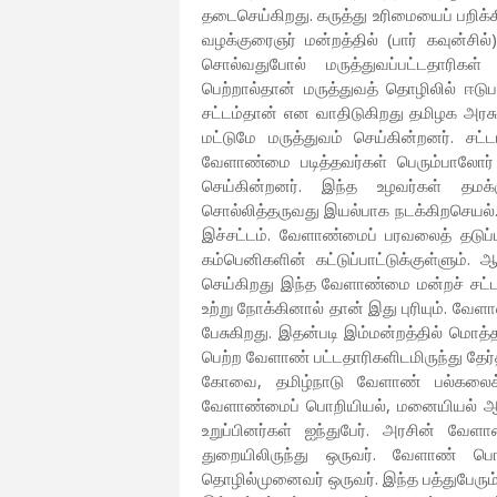
தடைசெய்கிறது. கருத்து உரிமையைப் பறிக்கி
வழக்குரைஞர் மன்றத்தில் (பார் கவுன்சில
சொல்வதுபோல் மருத்துவப்பட்டதாரிகள்
பெற்றால்தான் மருத்துவத் தொழிலில் ஈடுப
சட்டம்தான் என வாதிடுகிறது தமிழக அரசு
மட்டுமே மருத்துவம் செய்கின்றனர். சட
வேளாண்மை படித்தவர்கள் பெரும்பாலோ
செய்கின்றனர். இந்த உழவர்கள் தமக்
சொல்லித்தருவது இயல்பாக நடக்கிறசெயல்
இச்சட்டம். வேளாண்மைப் பரவலைத் தடுப
கம்பெனிகளின் கட்டுப்பாட்டுக்குள்ளும். 
செய்கிறது இந்த வேளாண்மை மன்றச் சட்ட
உற்று நோக்கினால் தான் இது புரியும். வேளா
பேசுகிறது. இதன்படி இம்மன்றத்தில் மொத்தம
பெற்ற வேளாண் பட்டதாரிகளிடமிருந்து தேர்தல
கோவை, தமிழ்நாடு வேளாண் பல்கலைக
வேளாண்மைப் பொறியியல், மனையியல் ஆகிய 
உறுப்பினர்கள் ஐந்துபேர். அரசின் வே
துறையிலிருந்து ஒருவர். வேளாண் பொ
தொழில்முனைவர் ஒருவர். இந்த பத்துபேரும் 