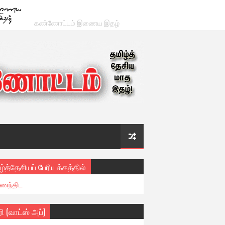
கண்ணோட்டம் இணைய இதழ்
ழ்த்தேசியப் பேரியக்கத்தில்
ைந்திட
ரி (வாட்ஸ் அப்)