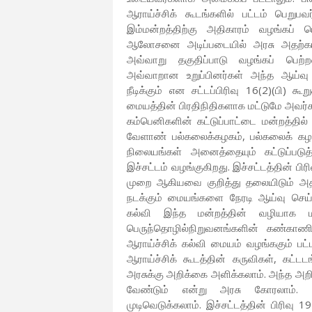
ஆராய்ச்சிக் கூடங்களில் பட்டம் பெறுபவ
இம்மன்றத்திற்கு அதிகாரம் வழங்கப் ப
ஆலோசனை அடிப்படையில் அரசு அதற்க
அவ்வாறு தகுதிப்பாடு வழங்கப் பெற்றவர
அவ்வாறான உறுப்பினர்கள் அந்த ஆய்வு 
நீடிக்கும் என சட்டப்பிரிவு 16(2)(பி)
மையத்தின் பிரதிநிதிகளாக மட்டுமே அவர்
கம்பெனிகளின் கட்டுப்பாட்டை மன்றத்தில்
வேளாண் பல்கலைக்கழகம், பல்கலைக் கழக
நிலையங்கள் அனைத்தையும் கட்டுப்பட
இச்சட்டம் வழங்குகிறது. இச்சட்டத்தின் பிர
முறை ஆகியவை குறித்து தலையிடும் அதி
நடக்கும் மையங்களை நேரடி ஆய்வு செய
கல்வி இந்த மன்றத்தின் வழியாக ம
பெருந்தொழில்நிறுவனங்களின் கண்காணிப
ஆராய்ச்சிக் கல்வி மையம் வழங்ககும் பட்
ஆராய்ச்சிக் கூடத்தின் கருவிகள், கட
அரசுக்கு அறிக்கை அளிக்கலாம். அந்த அற
வேண்டும் என்று அரசு கோரலாம். பாட
முடிவெடுக்கலாம். இச்சட்டத்தின் பிரிவ