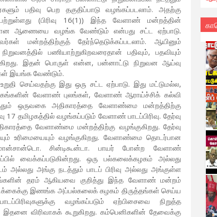
ர்களும் பதிவு பெற தகுதிப்பாடு வழங்கப்படலாம். அதற்கு
ெற்றுள்ளது (பிரிவு 16(1)) இந்த வேளாண் மன்றத்தின்
கா
ான ஆணையை வழங்க வேண்டும் என்பது சட்ட ஏற்பாடு.
்கள் மன்றத்திற்குத் தேர்ந்தெடுக்கப்படலாம். ஆயினும்
நிறுவனத்தில் பணியாற்றுகிறவரைதான் பதிவும், பதவியும்
 கூறுகிறது. இதன் பொருள் என்ன, பன்னாட்டு நிறுவன ஆய்வு
கள் இயங்க வேண்டும்.
 உறுதி செய்வதற்கு இது ஒரு சட்ட ஏற்பாடு. இது மட்டுமல்ல,
ங்களின் வேளாண் புலங்கள், வேளாண் ஆராய்ச்சிக் கல்வி
ுத்தும் ஒருவகை அதிகாரத்தை வேளாண்மை மன்றத்திற்கு
ிவு 17 தமிழகத்தில் வழங்கப்படும் வேளாண் பாடப்பிரிவு. தேர்வு
காரத்தை வேளாண்மை மன்றத்திற்கு வழங்குகிறது. தேர்வு
்யும் உரிமையையும் வழங்குகிறது. வேளாண்மை தொடர்பான
ான்சான்டொ. சின்டிகூன்டா. பாயர் போன்ற வேளாண்
்பில் வைக்கப்படுகின்றது. ஒரு பல்கலைக்கழகம் அல்லது
டம் அல்லது அங்கு நடத்தும் பாடப் பிரிவு அல்லது அங்குள்ள
்டடங்களின் தரம் ஆகியவை குறித்து இந்த வேளாண் மன்றம்
ிக்கைக்கு இணங்க அப்பல்கலைக் கழகம் திருத்தங்கள் செய்ய
ப்பிரிவுகளுக்கு வழங்கப்படும் ஏற்பிசைவை நிறுத்த
ு 19 இதனை விரிவாகக் கூறுகிறது. கம்பெனிகளின் தேவைக்கு