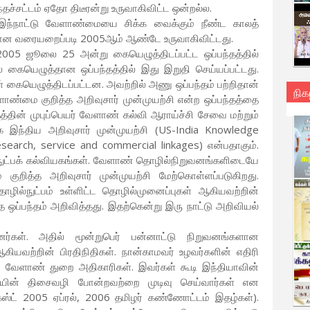
தச்சட்டம் ஏதோ திடீரன்று உருவாகிவிட்ட ஒன்றல்ல.
 இந்நாட்டு வேளாண்மையை சிக்க வைக்கும் நீண்ட காலத்
்கான வரையறைப்படி 2005ஆம் ஆண்டே உருவாகிவிட்டது.
05 ஜூலை 25 அன்று கையெழுத்திடப்பட்ட ஒப்பந்தத்தில்
ல் கையெழுத்தான ஒப்பந்தத்தில் இது இறுதி செய்யப்பட்டது.
் கையெழுத்திடப்பட்டன. அவற்றில் அணு ஒப்பந்தம் பற்றிதான்
நிக
்மை குறித்த அறிவுசார் முன்முயற்சி என்ற ஒப்பந்தத்தை
த்தின் முபுப்பெயர் வேளாண் கல்வி ஆராய்ச்சி சேவை மற்றும்
க இந்திய அறிவுசார் முன்முயற்சி (US-India Knowledge
Research, service and commercial linkages) என்பதாகும்.
்நுட்பக் கல்வியகங்கள். வேளாண் தொழில்நிறுவனங்களிடையே
றித்த அறிவுசார் முன்முயற்சி மேற்கொள்ளப்படுகிறது.
ொழில்நுட்பம் உள்ளிட்ட தொழில்முனைப்புகள் ஆகியவற்றின்
்த ஒப்பந்தம் அறிவித்தது. இதற்கென்று இரு நாட்டு அறிவியல்
ர்கள். அதில் மூன்றுபெர் பன்னாட்டு நிறுவனங்களான
 ஆகியவற்றின் பிரதிநிதிகள். நான்காமவர் உழவர்களின் எதிரி
ிய வேளாண் துறை அதிகாரிகள். இவர்கள் கூடி இந்தியாவின்
்சியின் திசைவழி போன்றவற்றை முடிவு செய்வார்கள் என
கஸ்ட் 2005 ஏப்ரல், 2006 தமிழர் கண்ணோட்டம் இதழ்கள்).