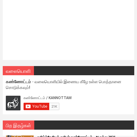
வலையொளி
கண்ணோட்டம்
- வலையொளியில் இணைய கீழே உள்ள பொத்தானை
சொடுக்கவும்!
பிற இதழ்கள்