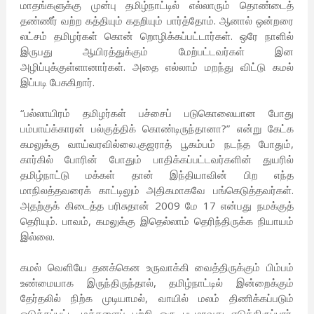
மாதங்களுக்கு முன்பு தமிழ்நாட்டில் எல்லாரும் தொண்டைத்
தண்ணீர் வற்ற கத்தியும் கதறியும் பார்த்தோம். ஆனால் ஒன்றரை
லட்சம் தமிழர்கள் கொன் றொழிக்கப்பட்டார்கள். ஒரே நாளில்
இருபது ஆயிரத்துக்கும் மேற்பட்டவர்கள் இன
அழிப்புக்குள்ளானார்கள். அதை எல்லாம் மறந்து விட்டு கமல்
இப்படி பேசுகிறார்.
“பல்லாயிரம் தமிழர்கள் பச்சைப் படுகொலையான போது
பம்பாய்க்காரன் பல்குத்திக் கொண்டிருந்தானா?” என்று கேட்க
கமலுக்கு வாய்வரவில்லை.குஜராத் பூகம்பம் நடந்த போதும்,
கார்கில் போரின் போதும் பாதிக்கப்பட்டவர்களின் துயரில்
தமிழ்நாட்டு மக்கள் தான் இந்தியாவின் பிற எந்த
மாநிலத்தவரைக் காட்டிலும் அதிகமாகவே பங்கெடுத்தவர்கள்.
அதற்குக் கிடைத்த பரிசுதான் 2009 மே 17 என்பது நமக்குத்
தெரியும். பாவம், கமலுக்கு இதெல்லாம் தெரிந்திருக்க நியாயம்
இல்லை.
கமல் வெளியே தனக்கென உருவாக்கி வைத்திருக்கும் பிம்பம்
உண்மையாக இருந்திருந்தால், தமிழ்நாட்டில் இன்றைக்கும்
தேர்தலில் நிற்க முடியாமல், வாயில் மலம் திணிக்கப்படும்
ஒடுக்கப்பட்ட மக்களைப் பற்றி ஒரு படமாவது எடுத்திருப்பார்.