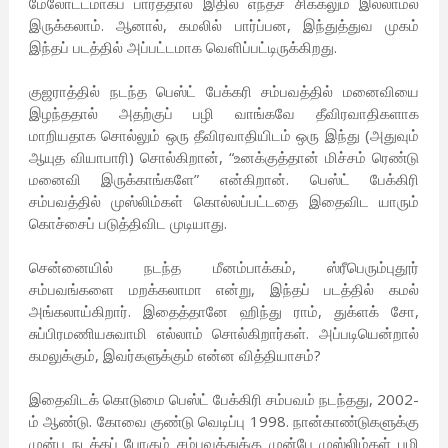
மேலோட்டமாகப் பார்த்தால் இதில் எந்தச் சிக்கலும் இல்லாமல்
இருக்கலாம். ஆனால், கமலில் பார்ப்பன, இந்துத்துவ முகம்
இந்தப் படத்தில் அப்பட்டமாக வெளிப்பட்டிருக்கிறது.
குஜராத்தில் நடந்த பெஸ்ட் பேக்கரி சம்பவத்தில் மனைவியை
இழந்ததால் அதற்குப் பழி வாங்கவே தீவிரவாதிகளாக
மாறியதாக சொல்லும் ஒரு தீவிரவாதியிடம் ஒரு இந்து (அதுவும்
ஆயுத வியாபாரி) சொல்கிறான், “உனக்குத்தான் மிச்சம் ரெண்டு
மனைவி இருக்காங்களே” என்கிறான். பெஸ்ட் பேக்கிரி
சம்பவத்தில் முஸ்லிம்கள் கொல்லப்பட்டதை இதைவிட யாரும்
கொச்சைப் படுத்திவிட முடியாது.
சென்னையில் நடந்த மீனம்பாக்கம், ஸ்ரீபெரும்புதூர்
சம்பவங்களை மறக்கலாமா என்று, இந்தப் படத்தில் கமல்
அங்கலாய்கிறார். இதைத்தானே ஹிந்து ராம், துக்ளக் சோ,
சுப்பிரமணியசுவாமி எல்லாம் சொல்கிறார்கள். அப்படியென்றால்
கமலுக்கும், இவர்களுக்கும் என்ன வித்தியாசம்?
இதைவிடக் கொடுமை பெஸ்ட் பேக்கிரி சம்பவம் நடந்தது, 2002-
ம் ஆண்டு. கோவை குண்டு வெடிப்பு 1998. நான்காண்டுகளுக்கு
முன்பு நடக்கப் போகும் சம்பவத்துக்கு முன்பே முஸ்லிம்கள் பழி