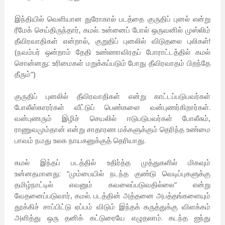
இந்தியில் வெளியான துரோகால் படத்தை குருதிப் புனல் என்று
ரீமேக் செய்திருந்தார், கமல். உன்னைப் போல் ஒருவனில் முஸ்லிம்
தீவிரவாதிகள் என்றால், குறுதிப் புனலில் விடுதலை புலிகள்!
(நவம்பர் ஒன்றாம் தேதி உண்ணாவிரதப் போராட்டத்தில் கமல்
சொன்னது: உரிமைகள் மறுக்கப்படும் போது தீவிரவாதம் பிறந்தே
தீரும்”)
குருதிப் புனலில் தீவிரவாதிகள் என்று காட்டப்படுபவர்கள்
போலீஸ்காரர்கள் வீட்டுப் பெண்களை வன்புணர்கிறார்கள்.
வன்புணரும் இழிச் செயலில் ஈடுபடுபவர்கள் போலீசும்,
ராணுவமும்தான் என்று சாதாரண மக்களுக்கும் தெரிந்த உண்மை
பாவம் நமது உலக நாயகனுக்குத் தெரியாது.
கமல் இந்தப் படத்தில் உதிர்த்த முத்துகளில் மிகவும்
உன்னதமானது: “மும்பையில் நடந்த குண்டு வெடிப்புகளுக்கு
தமிழ்நாட்டில் எவனும் கவலைப்படுவதில்லை” என்று
வேதனைப்படுவார், கமல். படத்தின் அத்தனை அபத்தங்களையும்
தூக்கிச் சாப்பிட்டு ஏப்பம் விடும் இந்தக் கருத்துக்கு விளக்கம்
அளித்து ஒரு தனிக் கட்டுரையே எழுதலாம். கடந்த ஐந்து