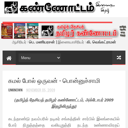
கண்ணோட்டம் - இணைய இதழ்
ஆசிரியர் :
பெ. மணியரசன்
| இணையாசிரியர் :
கி. வெங்கட்ராமன்
கமல் போல் ஒருவன் - பொன்னுச்சாமி
UNKNOWN
NOVEMBER 05, 2009
(தமிழ்த் தேசியத் தமிழர் கண்ணோட்டம், அக்டோபர் 2009
இதழிலிருந்து)
கடந்தாண்டு நவம்பரில் நடிகர் சங்கத்தின் சார்பில் இலங்கையில்
போர் நிறுத்தத்தை வலியுறுத்தி நடந்த உண்ணாவிரதப்