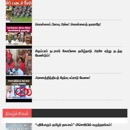
கொள்கைப் பிளவு அல்ல! கொள்ளைத் தகராறே!
சிதம்பரம் நடராசர் கோயிலை தமிழ்நாடு அரசே ஏற்று நடத்த
வேண்டும்!
அனைத்திந்தியத் தேர்வு ஃப்ராடு வேலை!
நிகழ்ச்சிகள்
“பறிபோகும் தமிழர் தாயகம்” மிசொரியில் கருத்தரங்கம்!
...