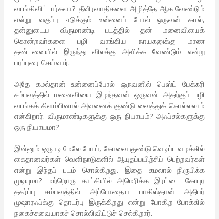
வாங்கிவிட்டார்களா? தீவிரவாதிகளை அழித்தே ஆக வேண்டும்
என்று வகுப்பு எடுக்கும் உன்னைப் போல் ஒருவன் கமல்,
தன்னுடைய விருமாண்டி படத்தில் தன் மனைவியைக்
கொன்றவர்களை பழி வாங்கிய நாயகனுக்கு மரண
தண்டனையில் இருந்து விலக்கு அளிக்க வேண்டும் என்று
பரப்புரை செய்வார்.
அதே கமல்தான் உன்னைப்போல் ஒருவனில் பெஸ்ட் பேக்கரி
சம்பவத்தில் மனைவியை இழந்தவன் ஒருவன் அதற்குப் பழி
வாங்கக் கிளம்பினால் அவனைக் குண்டு வைத்துக் கொல்லலாம்
என்கிறார். விருமாண்டிகளுக்கு ஒரு நியாயம்? அஃப்சல்களுக்கு
ஒரு நியாயமா?
இன்னும் ஒருபடி மேலே போய், கோவை குண்டு வெடிப்பு வழக்கில்
கைதானவர்கள் வெளிநாடுகளில் ஆயுதப்பயிற்சிப் பெற்றவர்கள்
என்று இந்தப் படம் சொல்கிறது. இதை கமலால் நிரூபிக்க
முடியுமா? மற்றொரு காட்சியில் அமெரிக்க இரட்டை கோபுர
தகர்ப்பு சம்பவத்தில் அப்போதைய பாகிஸ்தான் அதிபர்
முஷாரஃப்க்கு தொடர்பு இருக்கிறது என்று போகிற போக்கில்
நகைச்சுவையாகச் சொல்லிவிட்டுச் செல்கிறார்.