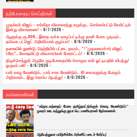
தற்போதைய செய்திகள்
முதல்வர் விஜய் - சங்கீதா விவாகரத்து வழக்கு.. செங்கல்பட்டு கோர்ட்டில்
இன்று விசாரணை!
- 8/7/2026
-
ஆளுக்கு ரூ.800.. இதை வச்சு வாடிப்பட்டிக்கு தான் போக முடியும்..
தவெக பட்ஜெட் அறிவிப்பால் குழப்பம்!
- 8/6/2026
-
தலையில் துண்டு, நெற்றியில் பட்டை நாமம்.. “\"முதலமைச்சர் விஜய்
ப்ரோ”.. கோஷமிட்டு விவசாயிகள் போராட்டம்!
- 8/6/2026
-
திருச்செந்தூர் அருகே குடிபோதையில் சொகுசு கார் ஓட்டியதில் விபத்து!
ஒருவர் பலி!
- 8/6/2026
-
யார் வாழ வேண்டும்.. யார் சாக வேண்டும்.. AI கைகளுக்கு போகும்
அதிகாரம்.. இது ரொம்ப ஆபத்து!
- 8/6/2026
-
காணொலிகள்
"கர்நாடகத்தைப் போல தமிழ்நாட்டுக்குக் கொடி வேண்டும்!"
ழகரம் ஊடகத்துக்கு ஐயா பெ. மணியரசன் நோ்காணல்
ஆரியத்துவா பயிற்சிக்கே அக்னிப் படைச் சேர்ப்பு!