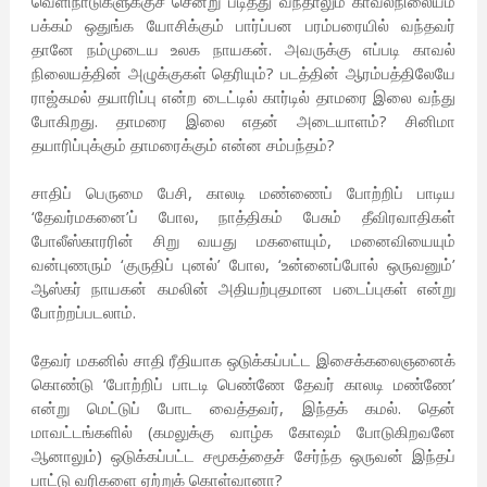
வெளிநாடுகளுக்குச் சென்று படித்து வந்தாலும் காவல்நிலையம்
பக்கம் ஒதுங்க யோசிக்கும் பார்ப்பன பரம்பரையில் வந்தவர்
தானே நம்முடைய உலக நாயகன். அவருக்கு எப்படி காவல்
நிலையத்தின் அழுக்குகள் தெரியும்? படத்தின் ஆரம்பத்திலேயே
ராஜ்கமல் தயாரிப்பு என்ற டைட்டில் கார்டில் தாமரை இலை வந்து
போகிறது. தாமரை இலை எதன் அடையாளம்? சினிமா
தயாரிப்புக்கும் தாமரைக்கும் என்ன சம்பந்தம்?
சாதிப் பெருமை பேசி, காலடி மண்ணைப் போற்றிப் பாடிய
‘தேவர்மகனை’ப் போல, நாத்திகம் பேசும் தீவிரவாதிகள்
போலீஸ்காரரின் சிறு வயது மகளையும், மனைவியையும்
வன்புணரும் ‘குருதிப் புனல்’ போல, ‘உன்னைப்போல் ஒருவனும்’
ஆஸ்கர் நாயகன் கமலின் அதியற்புதமான படைப்புகள் என்று
போற்றப்படலாம்.
தேவர் மகனில் சாதி ரீதியாக ஒடுக்கப்பட்ட இசைக்கலைஞனைக்
கொண்டு ‘போற்றிப் பாடடி பெண்ணே தேவர் காலடி மண்ணே’
என்று மெட்டுப் போட வைத்தவர், இந்தக் கமல். தென்
மாவட்டங்களில் (கமலுக்கு வாழ்க கோஷம் போடுகிறவனே
ஆனாலும்) ஒடுக்கப்பட்ட சமூகத்தைச் சேர்ந்த ஒருவன் இந்தப்
பாட்டு வரிகளை ஏற்றுக் கொள்வானா?