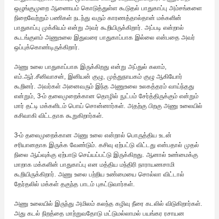
ஒழுங்குமுறை ஆணையம் கொடுத்துள்ள கூடுதல் பாதுகாப்பு அம்சங்களை
நிறைவேற்றும் பணிகள் நடந்து வரும் காரணத்தால்தான் மக்களின்
பாதுகாப்பு முக்கியம் என்று அவர் கூறியிருக்கிறார். அப்படி என்றால்
கூடங்குளம் அணுஉலை இதுவரை பாதுகாப்பாக இல்லை என்பதை அவர்
ஒப்புக்கொண்டிருக்கிறார்.
அணு உலை பாதுகாப்பாக இருக்கிறது என்று அப்துல் கலாம்,
எம்.ஆர்.சீனிவாசன், இனியன் குழு, முத்துநாயகம் குழு ஆகியோர்
கூறினர். அவர்கள் அனைவரும் இந்த அணுஉலை உலகத்தரம் வாய்ந்தது
என்றும், 3-ம் தலைமுறைக்கான தொழில் நுட்பம் சேர்த்திருக்கும் என்றும்
மார் தட்டி மக்களிடம் பொய் சொன்னார்கள். அதற்கு பிறகு அணு உலையில்
கசிவாகி விட்டதாக கூறுகிறார்கள்.
3-ம் தலைமுறைக்கான அணு உலை என்றால் பொருத்திய உடன்
சரியானதாக இருக்க வேண்டும். கசிவு ஏற்பட்டு விட்டது என்பதால் முதல்
நிலை ஆய்வுக்கு ஏற்பாடு செய்யப்பட்டு இருக்கிறது. ஆனால் உண்மைக்கு
மாறாக மக்களின் பாதுகாப்பு என மத்திய மந்திரி நாராயணசாமி
கூறியிருக்கிறார். அணு உலை பற்றிய உண்மையை சொல்லா விட்டால்
தேர்தலில் மக்கள் தகுந்த பாடம் புகட்டுவார்கள்.
அணு உலையில் இருந்து அமிலம் கலந்த கழிவு நீரை கடலில் விடுகிறார்கள்.
அது கடல் நிறத்தை மாற்றுவதோடு மட்டுமல்லாமல் பயங்கர ரசாயன