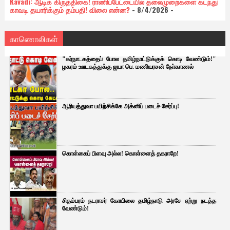
Kavadi: ஆடிக் கிருத்திகை! ராணிப்பேட்டையில் தலைமுறைகளை கடந்து
காவடி தயாரிக்கும் தம்பதி! விலை என்ன?
- 8/4/2026
-
காணொலிகள்
"கர்நாடகத்தைப் போல தமிழ்நாட்டுக்குக் கொடி வேண்டும்!"
ழகரம் ஊடகத்துக்கு ஐயா பெ. மணியரசன் நோ்காணல்
ஆரியத்துவா பயிற்சிக்கே அக்னிப் படைச் சேர்ப்பு!
கொள்கைப் பிளவு அல்ல! கொள்ளைத் தகராறே!
சிதம்பரம் நடராசர் கோயிலை தமிழ்நாடு அரசே ஏற்று நடத்த
வேண்டும்!