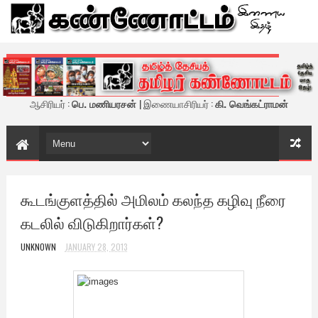
கண்ணோட்டம் - இணைய இதழ்
ஆசிரியர் :
பெ. மணியரசன்
| இணையாசிரியர் :
கி. வெங்கட்ராமன்
கூடங்குளத்தில் அமிலம் கலந்த கழிவு நீரை
கடலில் விடுகிறார்கள்?
UNKNOWN
JANUARY 28, 2013