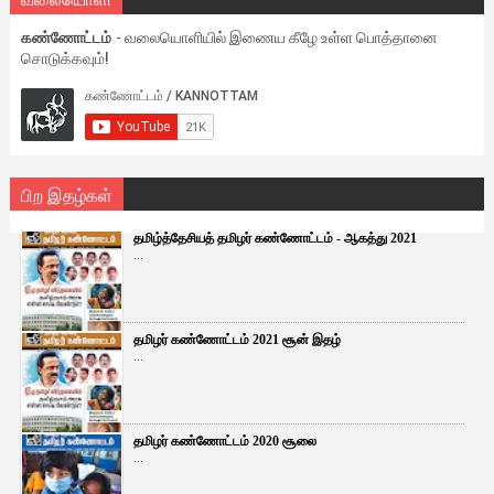
கண்ணோட்டம்
- வலையொளியில் இணைய கீழே உள்ள பொத்தானை
சொடுக்கவும்!
பிற இதழ்கள்
தமிழ்த்தேசியத் தமிழர் கண்ணோட்டம் - ஆகத்து 2021
...
தமிழர் கண்ணோட்டம் 2021 சூன் இதழ்
...
தமிழர் கண்ணோட்டம் 2020 சூலை
...