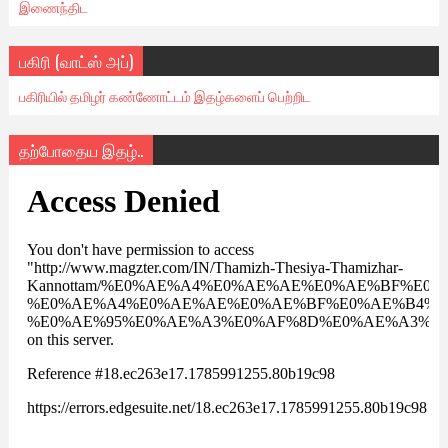
இணைந்திட
பகிரி (வாட்ஸ் அப்)
பகிரியில் தமிழர் கண்ணோட்டம் இதழ்களைப் பெற்றிட
தற்போதைய இதழ்..