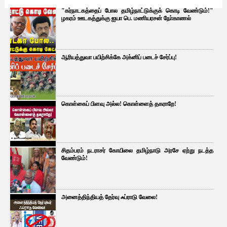
"கர்நாடகத்தைப் போல தமிழ்நாட்டுக்குக் கொடி வேண்டும்!"
ழகரம் ஊடகத்துக்கு ஐயா பெ. மணியரசன் நோ்காணல்
ஆரியத்துவா பயிற்சிக்கே அக்னிப் படைச் சேர்ப்பு!
கொள்கைப் பிளவு அல்ல! கொள்ளைத் தகராறே!
சிதம்பரம் நடராசர் கோயிலை தமிழ்நாடு அரசே ஏற்று நடத்த
வேண்டும்!
அனைத்திந்தியத் தேர்வு ஃப்ராடு வேலை!