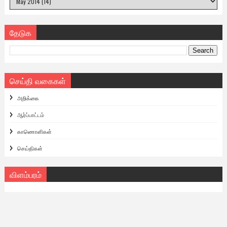
தேடுக
செய்தி வகைகள்
அறிக்கை
ஆர்ப்பாட்டம்
காணொளிகள்
செய்திகள்
விளம்பரம்