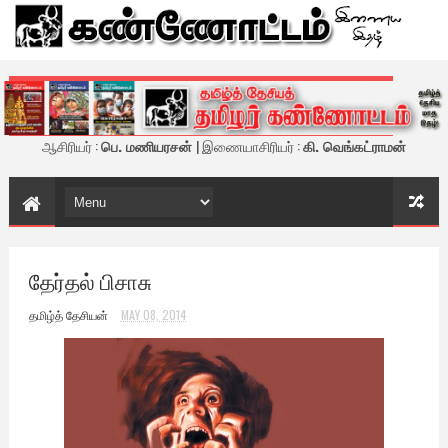
கண்ணோட்டம் - இணைய இதழ்
ஆசிரியர் :
பெ. மணியரசன்
| இணையாசிரியர் :
கி. வெங்கட்ராமன்
தேர்தல் பிசாசு
தமிழ்த் தேசியன்
MAY 08, 2014