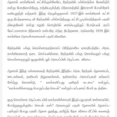
ஆனால்
காங்கிரசுக்
கட்சிக்குள்ளேயே
,
தேர்தலில்
பங்கெடுக்க
வேண்டும்
என்று
மோதிலால்நேரு
,
சத்தியமூர்த்தி
,
பிற்காலத்தில்
இராசாசி
போன்றோர்
வலியுறுத்தி
வந்தனர்
.
இந்த
நெருக்குதலால்
1937-
இல்
காங்கிரசுக்
கட்சி
ஒரு
நிபந்தனையுடன்
தேர்தலில் பங்கெடுத்தது
.
கட்சி
முடிவெடுத்தால்
பதவி
விலகுவேன்
என்று
உறுதி
மொழியில்
கையெழுத்துப்
போடுபவர்
தாம்
வேட்பாளாராக
நிற்கலாம்
என்பதே
அந்த
நிபந்தனை
.
அவ்வாறே
1939
இல்
காங்கிரசு
அமைச்சரவைகள்
பதவி
விலகின
.
தேர்தலில்
பங்கு
கொள்ளாததற்காகப்
பிரித்தானிய
ஏகாதிபத்திய
அரசு
,
காங்கிரசுசைத்
தடை
செய்யவில்லை
.
தேர்தலில்
பங்கு
கொள்வதும்
பங்கு
கொள்ளாதததும்
ஒருவரின்
,
ஓர்
அமைப்பின்
அடிப்படை
உரிமை
.
ஆனால்
இந்த
மக்களவைத்
தேர்தலில்
,
இந்திய
அரசு
,
தேர்தல்
ஆணையம்
,
ஊடகங்கள்
,
தனியார்
நிறுவனங்கள்
,
தன்னார்வ
அமைப்புகள்
எல்லாம்
சேர்ந்து
கொண்டு
, “
வாக்களிப்பது
புனிதக்
கடமை
”
என்றும்
,
”
வாக்களிக்காதது
பொறுப்பற்ற
செயல்
”
என்றும்
பரப்புரைப்
போர்
நடத்தின
.
ஒரு
கொள்கை
அடிப்படையில்
வாக்களிக்காமல்
இருப்பது
தான்
உண்மையில்
;
போற்றுதலுக்குரிய
செயல்
.
ஏன்
?
அவரவரும்
பதவி
ஆசையில்
ஆலாய்ப
பறக்கும்
போது
பதவி
ஆசை
துறந்து
,
தமிழ்த்
தேச
உரிமை
மீட்பில்
கவனஞ்
செலுத்தி
,
கடமையாற்றுவது
,
மெய்யான
துறவியரின்
தவம்
போன்ற
செயல்