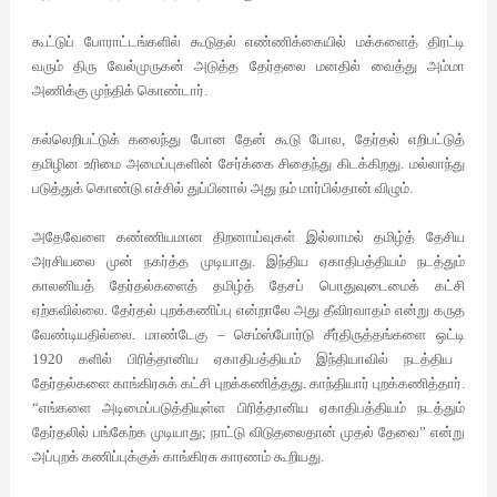
கூட்டுப்
போராட்டங்களில்
கூடுதல்
எண்ணிக்கையில்
மக்களைத்
திரட்டி
வரும்
திரு
வேல்முருகன்
அடுத்த
தேர்தலை
மனதில்
வைத்து
அம்மா
அணிக்கு
முந்திக்
கொண்டார்
.
கல்லெறிபட்டுக்
கலைந்து
போன
தேன்
கூடு
போல
,
தேர்தல்
எறிபட்டுத்
தமிழின
உரிமை
அமைப்புகளின்
சேர்க்கை
சிதைந்து
கிடக்கிறது
.
மல்லாந்து
படுத்துக்
கொண்டு
எச்சில்
துப்பினால் அது நம்
மார்பில்தான் விழும்
.
அதேவேளை
கண்ணியமான
திறனாய்வுகள்
இல்லாமல்
தமிழ்த்
தேசிய
அரசியலை
முன்
நகர்த்த
முடியாது
.
இந்திய
ஏகாதிபத்தியம்
நடத்தும்
காலனியத்
தேர்தல்களைத் தமிழ்த்
தேசப்
பொதுவுடைமைக்
கட்சி
ஏற்கவில்லை
.
தேர்தல்
புறக்கணிப்பு
என்றாலே
அது
தீவிரவாதம்
என்று
கருத
வேண்டியதில்லை
.
மாண்டேகு
–
செம்ஸ்போர்டு
சீர்திருத்தங்களை
ஒட்டி
1920
களில்
பிரித்தானிய
ஏகாதிபத்தியம்
இந்தியாவில்
நடத்திய
தேர்தல்களை
காங்கிரசுக்
கட்சி
புறக்கணித்தது
.
காந்தியார்
புறக்கணித்தார்
.
“
எங்களை
அடிமைப்படுத்தியுள்ள
பிரித்தானிய
ஏகாதிபத்தியம்
நடத்தும்
தேர்தலில்
பங்கேற்க
முடியாது
;
நாட்டு
விடுதலைதான்
முதல்
தேவை
”
என்று
அப்புறக்
கணிப்புக்குக்
காங்கிரசு
காரணம்
கூறியது
.