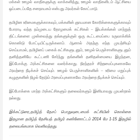
மக்கள்
ஊழல்
வாதிகளுக்கு
வாக்களித்து
,
ஊழல்
வாதிகளிடம்
ஆட்சியை
ஒப்படைப்பதே
சனநாயகம்
என்பது
அவர்கள்
கோட்பாடு
.
தமிழின
உரிமைகளுக்காகவும்
,
மக்களின்
ஞாயமான
கோரிக்கைகளுக்காவும்
போராடி
வந்த
நம்முடைய
தோழமைக்
கட்சிகள்
–
இயக்கங்கள்
மாற்றுத்
திட்டங்களை
முன்வைத்து
தங்களுக்குள்
ஒரு
கூட்டமைப்பை
உருவாக்கிக்
கொண்டு
போட்டியிட்டிருக்கலாம்
.
ஆனால்
அதற்கு
எந்த
முயற்சியும்
செய்யாமல்
,
தமிழினப்
பகைக்
கட்சிகளுடனும்
,
ஊழல்
பெருச்சாளிகளுடனும்
தனித்தனியே
கூட்டணி
சேர்ந்து
தங்களின்
தனிதன்மையை
இழந்தன
,
இப்போக்கு
அக்கட்சிகளை
வளர்க்காது
.
நிரந்தரச்
சிற்றமைப்புகளாகவே
அவற்றை
நீடிக்கச்
செய்யும்
.
ஊழல்
பெருச்சாளிகளின்
–
உரிமை
மறுப்புக்
கழுகுகளின்
நிழல்
தேடும்
அமைப்புகளாகவே
அவற்றை
நீடிக்கச்
செய்யும்
.
இப்போக்கை
மாற்ற
அக்கட்சிகளும்
தலைவர்களும்
இனியாவது
முயன்றால்
நல்லது
.
இக்கட்டுரை,தமிழ்த் தேசப் பொதுவுடைமைக் கட்சியின் கொள்கை
இதழான தமிழ்த் தேசியத் தமிழர் கண்ணோட்டம் 2014 மே 1-15 இதழில்
தலையங்கமாக வெளிவந்தது.