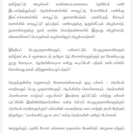
தமிழ்நாட்டு
ஊழல்கள்
வண்ணமயமானவை
.
ஆசிரியர்
பணி
இடமாற்றத்துக்குப்
ஆயிரக்கணக்கில்
கையூட்டு
,
பேராசிரியர்
பணிக்கு
இலட்சக்கணக்கில்
கையூட்டு
,
துணைவேந்தர்
பதவிக்குத்
கோடிக்
கணக்கில்
கையூட்டு
!
ஒப்பந்தப்
பணிகளுக்கு
ஒதுக்கீட்டில்
விழுக்காடு
;
நூலகங்களுக்கு
நூல்
வாங்க
மொத்தவிலையில்
இருபது
விழுக்காடு
,
விலையில்லாப்
பொருள்கள்
வழங்கலிலும்
விழுக்காடுகள்
!
இந்தியப்
பெருமுதலாளிகளும்
,
பன்னாட்டுப்
பெருமுதலாளிகளும்
தமிழ்நாட்டைச்
சூறையாடத் தமிழக
ஆட்சியாளர்களுக்குத்
தர
வேண்டியது
நூறு
கோடியா
,
ஆயிரங்கோடியா
என்று
கூடிப்பேசி
புரிதல்
உண்டாக்கிக்
கொள்வது
தான்
புரிந்துணர்வு
ஒப்பந்தம்
!
நெருக்குகின்ற
வறுமையும்
வேலையின்மையும்
ஒரு
பக்கம்
–
அரசியல்
வாதிகளும்
பெரு
முதலாளிகளும்
அடிக்கின்ற
கொள்ளையும்
,
அவர்களின்
அரண்மனை
வாழ்வும்
மறுபக்கம்
!
இவற்றை
ஒப்பிட்டுப்
பார்த்து
மக்கள்
புரட்சியில்
இறங்கிவிடுவார்களோ
என்ற
அச்சம்
பெருமுதலாளிகளுக்கும்
அரசியல்
வாதிகளுக்கும்
!
மக்களின்
கவனத்தை
மடைமாற்றத் தான்
தேர்தல்
திருவிழா
; ”
வாக்களிப்பது
கடமை
”
என்ற
அவர்களின்
புனிதப்
பேச்சுகள்
.
ஊழலுக்குப்
பழகிப்
போன
மக்களை
உருவாக்க
வேண்டும்
.
ஊழலை
ஏற்கும்