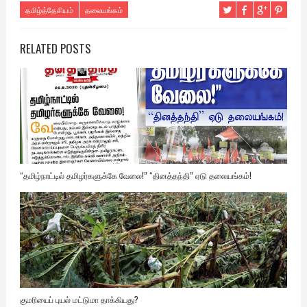
தமிழ்த்தேசியம்
தலையங்கம்
RELATED POSTS
“தமிழ்நாட்டில் தமிழர்களுக்கே வேலை!” “தினத்தந்தி” ஏடு தலையங்கம்!
குமரியைப் புயல் மட்டுமா தாக்கியது?