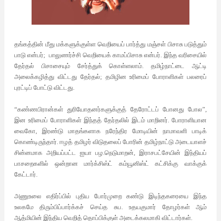
தங்கத்தின்
மீது
மக்களுக்குள்ள
வெறியைப்
பார்த்து
மஞ்சள்
பிசாசு
படுத்தும்
பாடு
என்பர்
;
பாலுணர்ச்சி
வெறியைக்
காமப்பிசாசு என்பர்
.
இந்த வரிசையில்
தேர்தல் பிசாசையும்
சேர்த்துக்
கொள்ளலாம்
.
தமிழ்நாட்டை
ஆட்டி
அலைக்கழித்து
விட்டது
தேர்தல்
;
தமிழின
உரிமைப்
போராளிகள்
பலரைப்
புரட்டிப்
போட்டு
விட்டது
.
“
கண்ணபிரான்கள்
துரியோதனர்களுக்குத்
தேரோட்டப்
போனது
போல
”,
இன
உரிமைப்
போராளிகள்
இந்தத்
தேர்தலில்
இடம்
மாறினர்
.
போராளியான
வைகோ
,
இரண்டு
மாதங்களாக
நரேந்திர
மோடியின்
நாமாவளி
பாடிக்
கொண்டிருந்தார்
.
ஈழத்
தமிழர்
விடுதலைப்
போரின்
தமிழ்நாட்டு
அடையாளச்
சின்னமாக
அறியப்பட்ட
ஐயா
பழ
.
நெடுமாறன்
,
இராசபட்சேயின்
இந்தியப்
பாசறைகளில்
ஒன்றான
மார்க்சிஸ்ட்
கம்யூனிஸ்ட்
கட்சிக்கு
வாக்குக்
கேட்டார்
.
அணுஉலை
எதிர்ப்பில்
புதிய
போர்முறை கண்டு
இடிந்தகரையை
இந்த
உலகமே
திரும்பிப்பார்க்கச்
செய்த
சுப
.
உதயகுமார்
தோழர்கள்
ஆம்
ஆத்மியின்
இந்திய வெறித்
தொப்பிக்குள்
அடைக்கலமாகி
விட்டார்கள்
.