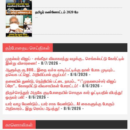
தமிழர் கண்ணோட்டம் 2020 மே
...
தற்போதைய செய்திகள்
முதல்வர் விஜய் - சங்கீதா விவாகரத்து வழக்கு.. செங்கல்பட்டு கோர்ட்டில்
இன்று விசாரணை!
- 8/7/2026
-
ஆளுக்கு ரூ.800.. இதை வச்சு வாடிப்பட்டிக்கு தான் போக முடியும்..
தவெக பட்ஜெட் அறிவிப்பால் குழப்பம்!
- 8/6/2026
-
தலையில் துண்டு, நெற்றியில் பட்டை நாமம்.. “\"முதலமைச்சர் விஜய்
ப்ரோ”.. கோஷமிட்டு விவசாயிகள் போராட்டம்!
- 8/6/2026
-
திருச்செந்தூர் அருகே குடிபோதையில் சொகுசு கார் ஓட்டியதில் விபத்து!
ஒருவர் பலி!
- 8/6/2026
-
யார் வாழ வேண்டும்.. யார் சாக வேண்டும்.. AI கைகளுக்கு போகும்
அதிகாரம்.. இது ரொம்ப ஆபத்து!
- 8/6/2026
-
காணொலிகள்