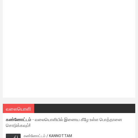
வலையொளி
கண்ணோட்டம்
- வலையொளியில் இணைய கீழே உள்ள பொத்தானை
சொடுக்கவும்!