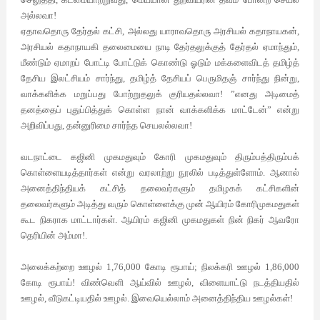
அல்லவா
!
ஏதாவதொரு
தேர்தல்
கட்சி
,
அல்லது
யாராவதொரு
அரசியல்
கதாநாயகன்
,
அரசியல்
கதாநாயகி
தலைமையை
நாடி
தேர்தலுக்குத்
தேர்தல்
ஏமாந்தும்
,
மீண்டும்
ஏமாறப்
போட்டி
போட்டுக்
கொண்டு
ஓடும்
மக்களைவிடத்
தமிழ்த்
தேசிய
இலட்சியம்
சார்ந்து
,
தமிழ்த்
தேசியப்
பெருமிதஞ்
சார்ந்து
நின்று
,
வாக்களிக்க
மறுப்பது
போற்றுதலுக் குரியதல்லவா
! ”
எனது
அடிமைத்
தனத்தைப்
புதுப்பித்துக்
கொள்ள
நான்
வாக்களிக்க
மாட்டேன்
”
என்று
அறிவிப்பது
,
தன்னுரிமை
சார்ந்த
செயலல்லவா
!
வடநாட்டை
கஜினி
முகமதுவும்
கோரி
முகமதுவும்
திரும்பத்திரும்பக்
கொள்ளையடித்தார்கள்
என்று
வரலாற்று
நூலில்
படித்துள்ளோம்
.
ஆனால்
அனைத்திந்தியக்
கட்சித்
தலைவர்களும்
தமிழகக்
கட்சிகளின்
தலைவர்களும்
அடித்து
வரும்
கொள்ளைக்கு
முன்
ஆயிரம்
கோரிமுகமதுகள்
கூட
நிகராக மாட்டார்கள்
.
ஆயிரம் கஜினி
முகமதுகள்
நின்
நிகர்
ஆவரோ
தெரியின்
அம்மா
!.
அலைக்கற்றை
ஊழல்
1,76,000
கோடி
ரூபாய்
;
நிலக்கரி
ஊழல்
1,86,000
கோடி
ரூபாய்
!
விண்வெளி
ஆய்வில்
ஊழல்
,
விளையாட்டு
நடத்தியதில்
ஊழல்
,
வீடுகட்டியதில்
ஊழல்
.
இவையெல்லாம்
அனைத்திந்திய
ஊழல்கள்
!