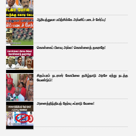
ஆரியத்துவா பயிற்சிக்கே அக்னிப் படைச் சேர்ப்பு!
கொள்கைப் பிளவு அல்ல! கொள்ளைத் தகராறே!
சிதம்பரம் நடராசர் கோயிலை தமிழ்நாடு அரசே ஏற்று நடத்த
வேண்டும்!
அனைத்திந்தியத் தேர்வு ஃப்ராடு வேலை!