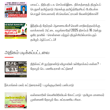
மாவட்ட நீதிபதி ப.உ. செம்மல்இடை நீக்கத்தைத் திரும்பப்
பெறுக! தமிழ்நாடு அரசுக்கு தமிழ்த்தேசியப் பேரியக்க
பொதுச் செயலாளர் கி.வெங்கட்ராமன் வேண்டுகோள்!
இந்தியத் தேர்தல் ஆணையமே! வெளி மாநிலத்தவர்க்கு
வாக்காளர் அட்டை வழங்காதே! 2025 திசம்பர் 16 அன்று
ஒரே நாளில் - சென்னை மற்றும் திருச்சியில்மாபெரும்
தமிழர் ஆர்ப்பாட்டம்!
அதிகம் படிக்கப்பட்டவை
நீதிக்கட்சி நூற்றாண்டு விழாவின் உள்நோக்கம் என்ன? -
தோழர் பெ. மணியரசன் கட்டுரை!
[பொங்கல் மலர் கட்டுரைகள்] - பழங்குடியினர் பண்பாடு
வள்ளலாரின் வெளிவிரிவியல் கோட்பாடு - தமிழக மாணவர்
முன்னணி தோழர் வே. சுப்ரமணிய சிவா.