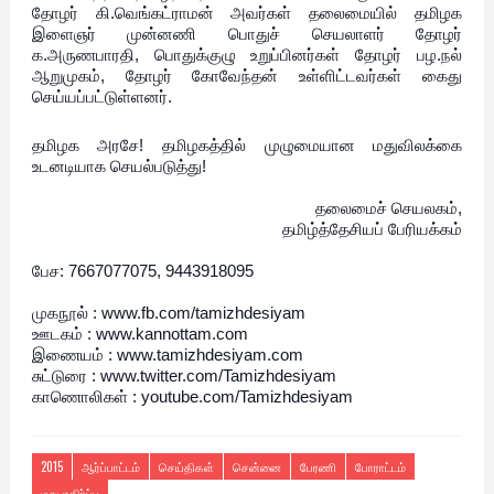
தோழர் கி.வெங்கட்ராமன் அவர்கள் தலைமையில் தமிழக
இளைஞர் முன்னணி பொதுச் செயலாளர் தோழர்
க.அருணபாரதி, பொதுக்குழு உறுப்பினர்கள் தோழர் பழ.நல்
ஆறுமுகம், தோழர் கோவேந்தன் உள்ளிட்டவர்கள் கைது
செய்யப்பட்டுள்ளனர்.
தமிழக அரசே! தமிழகத்தில் முழுமையான மதுவிலக்கை
உடனடியாக செயல்படுத்து!
தலைமைச் செயலகம்,
தமிழ்த்தேசியப் பேரியக்கம்
பேச: 7667077075, 9443918095
முகநூல் : www.fb.com/tamizhdesiyam
ஊடகம் : www.kannottam.com
இணையம் : www.tamizhdesiyam.com
சுட்டுரை : www.twitter.com/Tamizhdesiyam
காணொலிகள் : youtube.com/Tamizhdesiyam
2015
ஆர்ப்பாட்டம்
செய்திகள்
சென்னை
பேரணி
போராட்டம்
மது எதிர்ப்பு