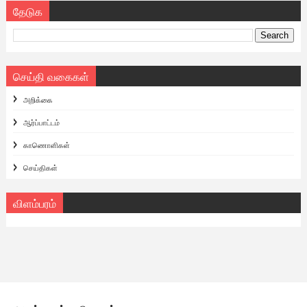
தேடுக
செய்தி வகைகள்
அறிக்கை
ஆர்ப்பாட்டம்
காணொளிகள்
செய்திகள்
விளம்பரம்