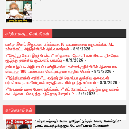
...
தற்போதைய செய்திகள்
மனித இனம் இதுவரை பார்க்காத 16 வைரஸ்களை உருவாக்கிய AI..
உச்சக்கட்ட அதிர்ச்சியில் ஆய்வாளர்கள்
- 8/9/2026
-
\"செத்து போய் இருப்பேன்..\" மம்தாவை நோக்கி கல் வீச்சு.. திடீரென
சூழ்ந்து தாக்கிய கும்பலால் பரபரப்பு
- 8/9/2026
-
ஐயோ இப்படி அநியாயம் பண்றீங்களே! கள்ளக்குறிச்சியில் ஆசையாக
வளர்த்த 100 மரங்களை வெட்டியதால் கதறிய பெண்
- 8/9/2026
-
\"இந்தியாவின் எதிரி\"... லஷ்கர் இ தொய்பா முக்கிய தலைவன்
மர்மச்சாவு.. பாகிஸ்தான் மசூதி வாசலில் நடந்த சம்பவம்
- 8/9/2026
-
\"நேபாளம் வரை போன பதில்கள்..\" நீட் போராட்டம் முடிஞ்சு ஒரு மாசம்
கூட ஆகல.. வெடித்த மற்றொரு போராட்டம்
- 8/9/2026
-
காணொலிகள்
"கர்நாடகத்தைப் போல தமிழ்நாட்டுக்குக் கொடி வேண்டும்!"
ழகரம் ஊடகத்துக்கு ஐயா பெ. மணியரசன் நோ்காணல்