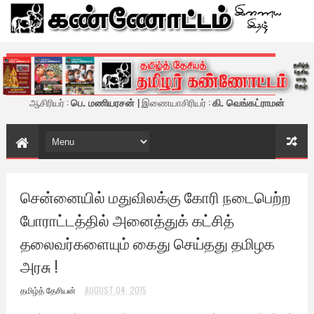
கண்ணோட்டம் - இணைய இதழ்
ஆசிரியர் :
பெ. மணியரசன்
| இணையாசிரியர் :
கி. வெங்கட்ராமன்
சென்னையில் மதுவிலக்கு கோரி நடைபெற்ற
போராட்டத்தில் அனைத்துக் கட்சித்
தலைவர்களையும் கைது செய்தது தமிழக
அரசு !
தமிழ்த் தேசியன்
AUGUST 04, 2015