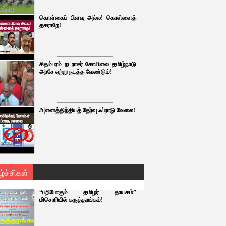
கொள்கைப் பிளவு அல்ல! கொள்ளைத்
தகராறே!
சிதம்பரம் நடராசர் கோயிலை தமிழ்நாடு
அரசே ஏற்று நடத்த வேண்டும்!
அனைத்திந்தியத் தேர்வு ஃப்ராடு வேலை!
ழ்ச்சிகள்
“பறிபோகும் தமிழர் தாயகம்”
மிசொரியில் கருத்தரங்கம்!
...