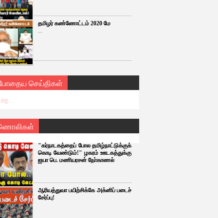
தமிழர் கண்ணோட்டம் 2020 மே
...
்போதைய செய்திகள்
ing...
ணொலிகள்
"கர்நாடகத்தைப் போல தமிழ்நாட்டுக்குக்
கொடி வேண்டும்!" ழகரம் ஊடகத்துக்கு
ஐயா பெ. மணியரசன் நோ்காணல்
ஆரியத்துவா பயிற்சிக்கே அக்னிப் படைச்
சேர்ப்பு!