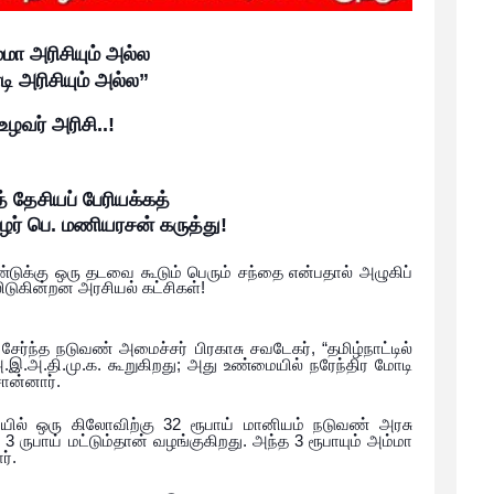
்மா
அரிசியும்
அல்ல
டி
அரிசியும்
அல்ல
”
உழவர்
அரிசி
..!
்
தேசியப்
பேரியக்கத்
ர்
பெ
.
மணியரசன்
கருத்து
!
்டுக்கு
ஒரு
தடவை
கூடும்
பெரும்
சந்தை
என்பதால்
அழுகிப்
!
லிடுகின்றன
அரசியல்
கட்சிகள்
, “
சேர்ந்த
நடுவண்
அமைச்சர்
பிரகாசு
சவடேகர்
தமிழ்நாட்டில்
.
.
.
.
.
.
;
அ
இ
அ
தி
மு
க
கூறுகிறது
அது
உண்மையில்
நரேந்திர
மோடி
.
ன்னார்
32
யில்
ஒரு
கிலோவிற்கு
ரூபாய்
மானியம்
நடுவண்
அரசு
3
.
3
ு
ருபாய்
மட்டும்தான்
வழங்குகிறது
அந்த
ரூபாயும்
அம்மா
.
ர்