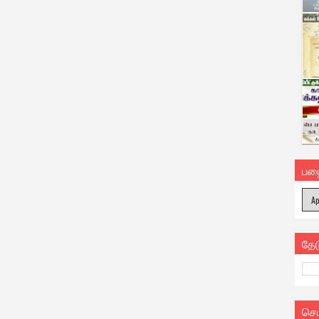
பழ
தே
செ