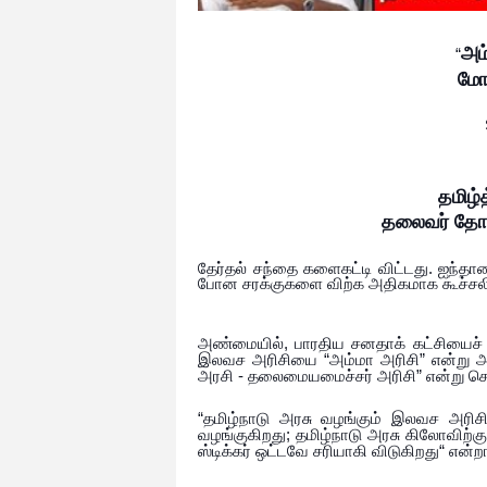
அம
“
மோ
தமிழ்த
தலைவர்
தோழ
.
தேர்தல்
சந்தை
களைகட்டி
விட்டது
ஐந்தாண
போன
சரக்குகளை
விற்க
அதிகமாக
கூச்ச
,
அண்மையில்
பாரதிய
சனதாக்
கட்சியைச்
“
”
இலவச
அரிசியை
அம்மா
அரிசி
என்று
-
”
அரசி
தலைமையமைச்சர்
அரிசி
என்று
சொ
“
தமிழ்நாடு
அரசு
வழங்கும்
இலவச
அரிசி
;
வழங்குகிறது
தமிழ்நாடு
அரசு
கிலோவிற்க
“
ஸ்டிக்கர்
ஒட்டவே
சரியாகி
விடுகிறது
என்றா