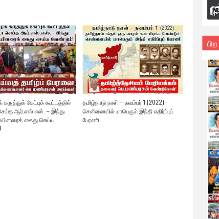
பிற
 கருத்துக் கேட்புக் கூட்டத்தில்
தமிழ்நாடு நாள் – நவம்பர் 1 (2022) -
ெய்த ஆர்.எஸ்.எஸ். – இந்து
சென்னையில் மாபெரும் இந்தி எதிர்ப்புப்
யினரைக் கைது செய்ய
பேரணி
!