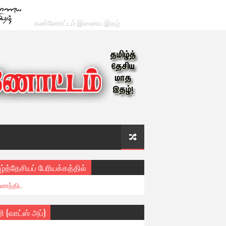
கண்ணோட்டம் இணைய இதழ்
ழ்த்தேசியப் பேரியக்கத்தில்
ைந்திட
ரி (வாட்ஸ் அப்)