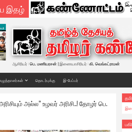
ய இதழ்
ஆசிரியர் :
பெ. மணியரசன்
| இணையாசிரியர் :
கி. வெங்கட்ராமன்
எழுத்தாளர்கள்
தொடர்புக்கு
இ-பேப்பர்
தமி
ரிசியும் அல்ல” உழவர் அரிசி..! தோழர் பெ.
இண
பகி