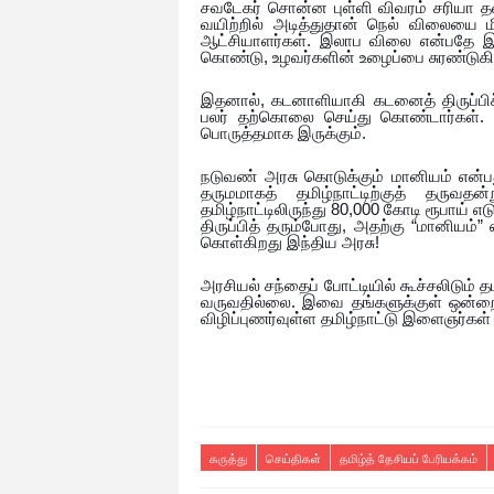
சவடேகர்
சொன்ன
புள்ளி
விவரம்
சரியா
த
வயிற்றில்
அடித்துதான்
நெல்
விலையை
ம
.
ஆட்சியாளர்கள்
இலாப
விலை
என்பதே
இ
,
கொண்டு
உழவர்களின்
உழைப்பை
சுரண்டுகி
,
இதனால்
கடனாளியாகி
கடனைத்
திருப்பி
பலர்
தற்கொலை
செய்து
கொண்டார்கள்
.
பொருத்தமாக
இருக்கும்
நடுவண்
அரசு
கொடுக்கும்
மானியம்
என்ப
தருமமாகத்
தமிழ்நாட்டிற்குத்
தருவதன்ற
80,000
தமிழ்நாட்டிலிருந்து
கோடி
ரூபாய்
எடு
,
“
”
திருப்பித்
தரும்போது
அதற்கு
மானியம்
!
கொள்கிறது
இந்திய
அரசு
அரசியல்
சந்தைப்
போட்டியில்
கூச்சலிடும்
தம
.
வருவதில்லை
இவை
தங்களுக்குள்
ஒன்ற
விழிப்புணர்வுள்ள
தமிழ்நாட்டு
இளைஞர்கள்
கருத்து
செய்திகள்
தமிழ்த் தேசியப் பேரியக்கம்