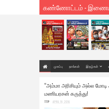
கண்ணோட்டம் - இணை
முகப்பு
நாங்கள்
இதழ்கள்
“அம்மா அரிசியும் அல்ல மோடி அ
மணியரசன் கருத்து!
TTP
APRIL 19, 2016