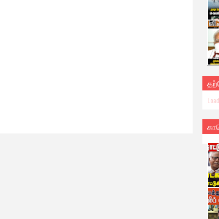
தற
Load
கா