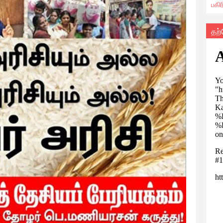
பகி
தற