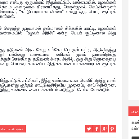
.
,
வறா
என்பது
ஒருபக்கம்
இருக்கட்டும்
உண்மையில்
உழவர்கள்
,
ிகவும்
குறைவாக
நிர்ணயித்து
கொள்முதல்
செய்கின்றனர்
, “
”
ல்லாமல்
கட்டுப்படியான
விலை
என்று
ஒரு
பெயர்
சூட்டிக்
.
றார்கள்
,
ச்
செலுத்த
முடியாமல்
தன்மானச்
சிக்கலில்
மாட்டி
உழவர்கள்
.
, “
”
உண்மையில்
உழவர்
அரிசி
என்று
பெயர்
சூட்டினால்
அது
,
,
து
நடுவண்
அரசு
வேறு
எங்கோ
பொருள்
ஈட்டி
அதிலிருந்து
!
ு
பல்வேறு
வகையான
வரிகள்
மூலம்
ஓராண்டுக்கு
.
,
த்துச்
செல்கிறது
நடுவண்
அரசு
அதில்
ஒரு
சிறு
தொகையை
என்ற
பெயரை
காலனிய
ஆதிக்க
மனப்பான்மையுடன்
சூட்டிக்
,
ிழ்நாட்டுக்
கட்சிகள்
இந்த
உண்மைகளை
வெளிப்படுத்த
முன்
.
ையொன்று
குற்றம்
சாட்டுவதிலேயே
முனைப்பு
காட்டுகின்றன
.
இந்த
உண்மைகளை
மக்களிடம்
எடுத்துச்
செல்ல
வேண்டும்
வல
கண
உள்
பெ. மணியரசன்