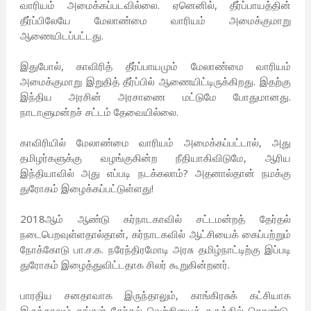
வாரியம் அமைக்கப்படவில்லை. ஏனெனில், தீர்ப்பாயத்தின்
தீர்ப்பிலேயே மேலாண்மை வாரியம் அமைக்குமாறு
ஆணையிடப்பட்டது.
இதுபோல், காவிரித் தீர்ப்பாயமும் மேலாண்மை வாரியம்
அமைக்குமாறு இறுதித் தீர்ப்பில் ஆணையிட்டிருக்கிறது. இதற்கு
இந்திய அரசின் அரசாணை மட்டுமே போதுமானது.
நாடாளுமன்றச் சட்டம் தேவையில்லை.
காவிரியில் மேலாண்மை வாரியம் அமைக்கப்பட்டால், அது
தமிழர்களுக்கு வழங்குகின்ற நீதியாகிவிடுமே, ஆரிய
இந்தியாவில் அது எப்படி நடக்கலாம்? அதனால்தான் நமக்கு
துரோகம் இழைக்கப்பட்டுள்ளது!
2018ஆம் ஆண்டு கர்நாடகாவில் சட்டமன்றத் தேர்தல்
நடைபெறவுள்ளதால்தான், கர்நாடகவில் ஆட்சியைக் கைப்பற்றும்
நோக்கோடு பா.ச.க. நரேந்திரமோடி அரசு தமிழ்நாட்டிற்கு இப்படி
துரோகம் இழைத்துவிட்டதாக சிலர் கூறுகின்றனர்.
பாரதிய சனதாவாக இருந்தாலும், காங்கிரசுக் கட்சியாக
இருந்தாலும் தங்கள் தேர்தல் வெற்றியைக் கருத்தில் கொண்டு,