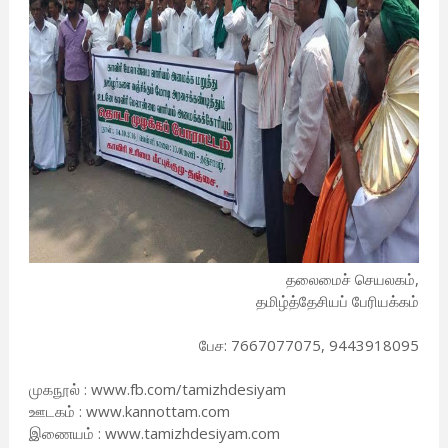
தலைமைச் செயலகம்,
தமிழ்த்தேசியப் பேரியக்கம்
பேச: 7667077075, 9443918095
முகநூல் : www.fb.com/tamizhdesiyam
ஊடகம் : www.kannottam.com
இணையம் : www.tamizhdesiyam.com