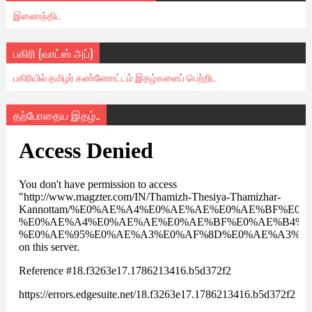
இணைந்திட
பகிரி (வாட்ஸ் அப்)
பகிரியில் தமிழர் கண்ணோட்டம் இதழ்களைப் பெற்றிட
தற்போதைய இதழ்..