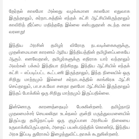
தேர்தல் காலமோ அல்லது வழக்கமான காலமோ எதுவாக
இருந்தாலும், கர்நாடகத்தில் எந்தக் கட்சி ஆட்சியிலிருந்தாலும்
காவிரித் தீர்ப்பை மதித்ததே இல்லை என்பதுதான் கடந்த கால
வரலாறு!
இந்திய அரசின் தமிழர் விரோத நடவடிக்கைகளுக்கு,
முதன்மையான காரணம் ஆரிய இந்தியத்தின் தமிழினப்பகையே
ஆகும். எனவேதான், தமிழர்களுக்கு எதிராக யார் வந்தாலும்
அவர்கள் பக்கம் இந்தியா நிற்கிறது. இந்திய ஆட்சியில் எந்தக்
கட்சி – எப்படிப்பட்ட கூட்டணி இருந்தாலும், இந்த நிலையில் ஒரு
சிறிது மாற்றமும் இல்லை! கர்நாடகத்தில் காங்கிரசு ஆட்சி
செய்தாலும், பா.ச.க.வோ சனதா தளமோ ஆட்சியில் இருந்தாலும்
இந்தப் போக்கில் ஒரு சிறிது மாற்றமும் இருப்பதில்லை.
இன்னொரு காரணத்தையும் பேசுகின்றனர். தமிழ்நாடு
முதலமைச்சர் செயலலிதா உடல்நலம் குன்றி மருத்துவமனையில்
இருப்பது தமிழ்நாட்டில் ஒரு குழப்பான அரசியல் நிலையை
உருவாக்கியிருப்பதால், அதைப் பயன்படுத்திக் கொண்டு, இந்திய
அரசு இப்படி துரோகம் இழைத்துவிட்டதாகக் கூறுகின்றனர்.