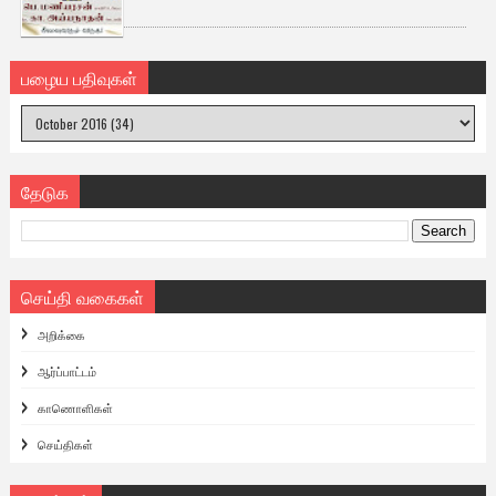
பழைய பதிவுகள்
தேடுக
செய்தி வகைகள்
அறிக்கை
ஆர்ப்பாட்டம்
காணொளிகள்
செய்திகள்