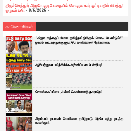
திருச்செந்தூர் அருகே குடிபோதையில் சொகுசு கார் ஓட்டியதில் விபத்து!
ஒருவர் பலி!
- 8/6/2026
-
காணொலிகள்
"கர்நாடகத்தைப் போல தமிழ்நாட்டுக்குக் கொடி வேண்டும்!"
ழகரம் ஊடகத்துக்கு ஐயா பெ. மணியரசன் நோ்காணல்
ஆரியத்துவா பயிற்சிக்கே அக்னிப் படைச் சேர்ப்பு!
கொள்கைப் பிளவு அல்ல! கொள்ளைத் தகராறே!
சிதம்பரம் நடராசர் கோயிலை தமிழ்நாடு அரசே ஏற்று நடத்த
வேண்டும்!