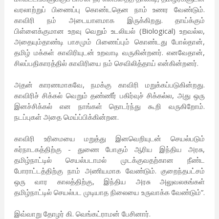
வரலாற்றுப் பிணைப்பு கொண்டதென நாம் உணர வேண்டும்.
காவிரி நம் அடையாளமாக இருக்கிறது. தாய்க்கும்
பிள்ளைக்குமான உறவு வெறும் உடலியல் (Biological) உறவல்ல,
அதையும்தாண்டி பாசமும் பிணைப்பும் கொண்டது போல்தான்,
தமிழ் மக்கள் காவிரியுடன் உறவாடி வருகின்றனர். எனவேதான்,
சிலப்பதிகாரத்தில் காவிரியை நம் செவிலித்தாய் என்கின்றனர்.
அதன் காரணமாகவே, நமக்கு காவிரி மறுக்கப்படுகின்றது.
காவிரிச் சிக்கல் வெறும் தண்ணீர் பகிர்வுச் சிக்கல்ல, அது ஒரு
இனச்சிக்கல் என நாங்கள் தொடர்ந்து கூறி வருகிறோம்.
நடப்புகள் அதை மெய்ப்பிக்கின்றன.
காவிரி உரிமையை மறுத்து இனவெறியுடன் செயல்படும்
கர்நாடகத்திற்கு - துணை போகும் ஆரிய இந்திய அரசு,
தமிழ்நாட்டில் செயல்படாமல் முடக்குவதற்கான நீண்ட
போராட்டத்திற்கு நாம் அணியமாக வேண்டும். குறைந்தபட்சம்
ஒரு வார காலத்திற்கு, இந்திய அரசு அலுவலகங்கள்
தமிழ்நாட்டில் செயல்பட முடியாத நிலையை உருவாக்க வேண்டும்”.
இவ்வாறு தோழர் கி. வெங்கட்ராமன் பேசினார்.