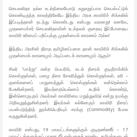
செயலலிதா நல்ல உடல்நிலையோடு சுறுசுறுப்பாக செயல்பட்டுக்
கொண்டிருந்த காலத்திலேயே இந்திய அரசு காவிரிச் சிக்கலில்
இப்படித்தான் நடந்து கொண்டது என்பது வரலாறு! எனவே,
முதலமைச்சர் செயலலிதாவின் உடல்நலக் குறைவு இப்போதைய
காவிரி உரிமைப் பறிப்புக்கு முதன்மைக் காரணம் அல்ல!
இந்திய அரசின் தீராத தமிழினப்பகை தான் காவிரிச் சிக்கலில்
முதன்மைக் காரணமும் அடிப்படைக் காரணமும் ஆகும்!
சிலர் “மாற்று” என்ற பெயரில், கடல் நீரைக் குடிநீராக்கிக்
கொள்ளுங்கள், மழை நீரை சேகரித்துக் கொள்ளுங்கள், ஏரி –
குளங்களைப் பாதுகாத்துக் கொள்ளுங்கள் என்றெல்லாம்
பேசுகின்றனர். இவற்றையெல்லாம் கூறிக் கொண்டு,
இன்னொருபுறம் அவர்கள் காவிரியை மறுந்துவிடு என்று நமக்கு
அறிவுறுத்துகின்றனர். இவர்கள் எல்லோரும் காவிரி நீரைப்
பயன்படுத்தித் தூக்கியெறியும் சரக்கு (Commodity) போல
கருதுகின்றனர்.
காவிரி என்பது, 19 மாவட்டங்களுக்குக் குடிதண்ணீர் – 17
மாவட்டங்களுக்குப் பாசன நீர் என்பதைத் தாண்டி, தமிழர்களுடன்