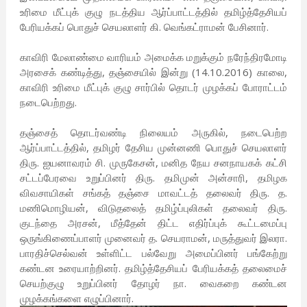
உரிமை மீட்புக் குழு நடத்திய ஆர்ப்பாட்டத்தில் தமிழ்த்தேசியப்
பேரியக்கப் பொதுச் செயலாளர் கி. வெங்கட்ராமன் பேசினார்.
காவிரி மேலாண்மை வாரியம் அமைக்க மறுக்கும் நரேந்திரமோடி
அரசைக் கண்டித்து, தஞ்சையில் இன்று (14.10.2016) காலை,
காவிரி உரிமை மீட்புக் குழு சார்பில் தொடர் முழக்கப் போராட்டம்
நடைபெற்றது.
தஞ்சைத் தொடர்வண்டி நிலையம் அருகில், நடைபெற்ற
ஆர்ப்பாட்டத்தில், தமிழர் தேசிய முன்னணி பொதுச் செயலாளர்
திரு. ஐயனாவரம் சி. முருகேசன், மனித நேய சனநாயகக் கட்சி
சட்டப்பேரவை உறுப்பினர் திரு. தமிமுன் அன்சாரி, தமிழக
விவசாயிகள் சங்கத் தஞ்சை மாவட்டத் தலைவர் திரு. த.
மணிமொழியன், விடுதலைத் தமிழ்ப்புலிகள் தலைவர் திரு.
குடந்தை அரசன், மீத்தேன் திட்ட எதிர்ப்புக் கூட்டமைப்பு
ஒருங்கிணைப்பாளர் முனைவர் த. செயராமன், மருத்துவர் இலரா.
பாரதிச்செல்வன் உள்ளிட்ட பல்வேறு அமைப்பினர் பங்கேற்று
கண்டன உரையாற்றினர். தமிழ்த்தேசியப் பேரியக்கத் தலைமைச்
செயற்குழு உறுப்பினர் தோழர் நா. வைகறை கண்டன
முழக்கங்களை எழுப்பினார்.