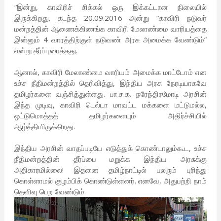
“இன்று, காவிரிச் சிக்கல் ஒரு இக்கட்டான நிலையில்
இருக்கிறது. கடந்த 20.09.2016 அன்று “காவிரி நடுவர்
மன்றத்தின் ஆணைக்கிணங்க காவிரி மேலாண்மை வாரியத்தை
இன்னும் 4 வாரத்திற்குள் நடுவண் அரசு அமைக்க வேண்டும்”
என்று தீர்ப்புரைத்தது.
ஆனால், காவிரி மேலாண்மை வாரியம் அமைக்க மாட்டோம் என
உச்ச நீதிமன்றத்தில் தெரிவித்து, இந்திய அரசு நேரடியாகவே
தமிழர்களை வஞ்சித்துள்ளது. பா.ச.க. நரேந்திரமோடி அரசின்
இந்த முடிவு, காவிரி டெல்டா மாவட்ட மக்களை மட்டுமல்ல,
ஒட்டுமொத்தத் தமிழர்களையும் அதிர்ச்சியில்
ஆழ்த்தியிருக்கிறது.
இந்திய அரசின் வாதப்படியே எடுத்துக் கொண்டாலும்கூட, உச்ச
நீதிமன்றத்தின் தீர்ப்பை மறுக்க இந்திய அரசுக்கு
அதிகாரமில்லை! இதனை தமிழ்நாட்டில் பலரும் புரிந்து
கொள்ளாமல் குழம்பிக் கொண்டுள்ளனர். எனவே, அதுபற்றி நாம்
தெளிவு பெற வேண்டும்.