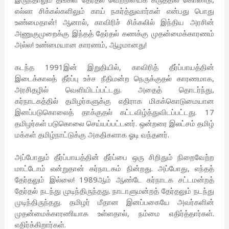
எல்லா சிக்கல்களிலும் காய் நகர்த்துவார்கள் என்பது பொது
உண்மைதான்! ஆனால், காவிரிச் சிக்கலில் இந்திய அரசின்
அணுகுமுறைக்கு இந்தத் தேர்தல் கணக்கு முதன்மைக்காரணம்
அல்ல! உண்மையான காரணம், ஆழமானது!
கடந்த 1991இன் இறுதியில், காவிரித் தீர்ப்பாயத்தின்
இடைக்காலத் தீர்ப்பு உச்ச நீதிமன்ற நெருக்குதல் காரணமாக,
அரசிதழில் வெளியிடப்பட்டது. அதைத் தொடர்ந்து,
கர்நாடகத்தில் தமிழர்களுக்கு எதிராக மிகக்கொடுமையான
இனப்படுகொலைத் தாக்குதல் கட்டவிழ்த்துவிடப்பட்டது. 17
தமிழர்கள் படுகொலை செய்யப்பட்டனர். ஒன்றரை இலட்சம் தமிழ்
மக்கள் தமிழ்நாட்டுக்கு அகதிகளாக ஓடி வந்தனர்.
அப்போதும் தீர்ப்பாயத்தின் தீர்ப்பை ஒரு சிறிதும் நிறைவேற்ற
மாட்டோம் என்றுதான் கர்நாடகம் நின்றது. அப்போது, எந்தத்
தேர்தலும் இல்லை! 1989ஆம் ஆண்டே கர்நாடக சட்டமன்றத்
தேர்தல் நடந்து முடிந்திருந்தது. நாடாளுமன்றத் தேர்தலும் நடந்து
முடிந்திருந்தது. தமிழர் மீதான இனப்பகையே அவர்களின்
முதன்மைக்காரணியாக உள்ளதால், நம்மை எதிர்த்தார்கள்.
எதிர்க்கிறார்கள்.