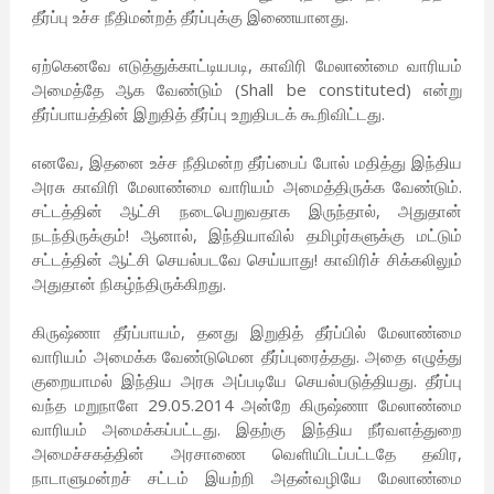
தீர்ப்பு உச்ச நீதிமன்றத் தீர்ப்புக்கு இணையானது.
ஏற்கெனவே எடுத்துக்காட்டியபடி, காவிரி மேலாண்மை வாரியம்
அமைத்தே ஆக வேண்டும் (Shall be constituted) என்று
தீர்ப்பாயத்தின் இறுதித் தீர்ப்பு உறுதிபடக் கூறிவிட்டது.
எனவே, இதனை உச்ச நீதிமன்ற தீர்ப்பைப் போல் மதித்து இந்திய
அரசு காவிரி மேலாண்மை வாரியம் அமைத்திருக்க வேண்டும்.
சட்டத்தின் ஆட்சி நடைபெறுவதாக இருந்தால், அதுதான்
நடந்திருக்கும்! ஆனால், இந்தியாவில் தமிழர்களுக்கு மட்டும்
சட்டத்தின் ஆட்சி செயல்படவே செய்யாது! காவிரிச் சிக்கலிலும்
அதுதான் நிகழ்ந்திருக்கிறது.
கிருஷ்ணா தீர்ப்பாயம், தனது இறுதித் தீர்ப்பில் மேலாண்மை
வாரியம் அமைக்க வேண்டுமென தீர்ப்புரைத்தது. அதை எழுத்து
குறையாமல் இந்திய அரசு அப்படியே செயல்படுத்தியது. தீர்ப்பு
வந்த மறுநாளே 29.05.2014 அன்றே கிருஷ்ணா மேலாண்மை
வாரியம் அமைக்கப்பட்டது. இதற்கு இந்திய நீர்வளத்துறை
அமைச்சகத்தின் அரசாணை வெளியிடப்பட்டதே தவிர,
நாடாளுமன்றச் சட்டம் இயற்றி அதன்வழியே மேலாண்மை