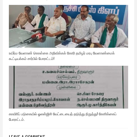
உயிர்ம வேளாண் கொள்கை அறிவிக்கக் கோரி தமிழர் மரபு வேளாண்மைக்
கூட்டியக்கம் சார்பில் போராட்டம்!
காவிாிப் படுகையில் ஓஎன்ஜிசி வேட்டையைத் தடுத்து நிறுத்து! கோாிக்கைப்
போராட்டம்.