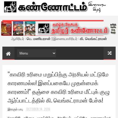
கண்ணோட்டம் - இணைய இதழ்
ஆசிரியர் :
பெ. மணியரசன்
| இணையாசிரியர் :
கி. வெங்கட்ராமன்
“காவிரி உரிமை மறுப்பிற்கு அரசியல் மட்டுமே
காரணமல்ல! இனப்பகையே முதன்மைக்
காரணம்!” தஞ்சை காவிரி உரிமை மீட்புக் குழு
ஆர்ப்பாட்டத்தில் கி. வெங்கட்ராமன் பேச்சு!
இராகுல் பாபு
OCTOBER 14, 2016