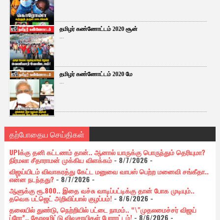
தமிழர் கண்ணோட்டம் 2020 சூன்
...
தமிழர் கண்ணோட்டம் 2020 மே
...
தற்போதைய செய்திகள்
UPIக்கு தனி கட்டணம் தான்.. ஆனால் யாருக்கு பொருந்தும் தெரியுமா?
நிர்மலா சீதாராமன் முக்கிய விளக்கம்
- 8/7/2026
-
விஜய்யிடம் விவாகரத்து கேட்ட மனுவை வாபஸ் பெற்ற மனைவி சங்கீதா..
என்ன நடந்தது?
- 8/7/2026
-
ஆளுக்கு ரூ.800.. இதை வச்சு வாடிப்பட்டிக்கு தான் போக முடியும்..
தவெக பட்ஜெட் அறிவிப்பால் குழப்பம்!
- 8/6/2026
-
தலையில் துண்டு, நெற்றியில் பட்டை நாமம்.. “\"முதலமைச்சர் விஜய்
ப்ரோ”.. கோஷமிட்டு விவசாயிகள் போராட்டம்!
- 8/6/2026
-