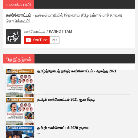
வலையொளி
கண்ணோட்டம்
- வலையொளியில் இணைய கீழே உள்ள பொத்தானை
சொடுக்கவும்!
பிற இதழ்கள்
தமிழ்த்தேசியத் தமிழர் கண்ணோட்டம் - ஆகத்து 2021
...
தமிழர் கண்ணோட்டம் 2021 சூன் இதழ்
...
தமிழர் கண்ணோட்டம் 2020 சூலை
...