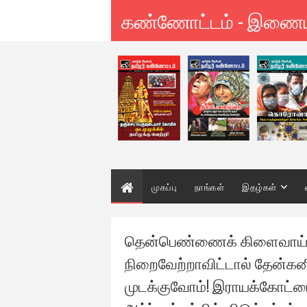
கண்ணோட்டம் - இணை
முகப்பு
நாங்கள்
இதழ்கள்
தென்பெண்ணைக் கிளைவாய்க்க
நிறைவேற்றாவிட்டால் தேன்க
முடக்குவோம்! இராயக்கோட்ட