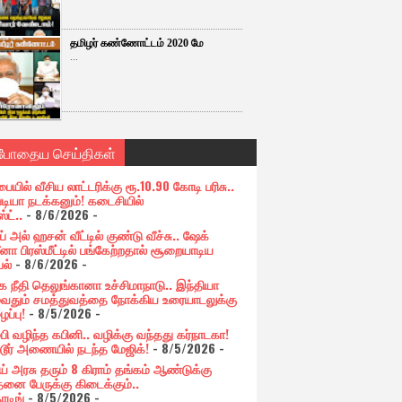
தமிழர் கண்ணோட்டம் 2020 மே
...
்போதைய செய்திகள்
பையில் வீசிய லாட்டரிக்கு ரூ.10.90 கோடி பரிசு..
படியா நடக்கனும்! கடைசியில்
ஸ்ட்..
- 8/6/2026
-
் அல் ஹசன் வீட்டில் குண்டு வீச்சு.. ஷேக்
னா பிரஸ்மீட்டில் பங்கேற்றதால் சூறையாடிய
பல்
- 8/6/2026
-
க நீதி தெலுங்கானா உச்சிமாநாடு.. இந்தியா
ுவதும் சமத்துவத்தை நோக்கிய உரையாடலுக்கு
ப்பு!
- 8/5/2026
-
்பி வழிந்த கபினி.. வழிக்கு வந்தது கர்நாடகா!
்டூர் அணையில் நடந்த மேஜிக்!
- 8/5/2026
-
ய் அரசு தரும் 8 கிராம் தங்கம் ஆண்டுக்கு
தனை பேருக்கு கிடைக்கும்..
ோடிங்
- 8/5/2026
-