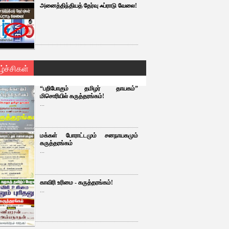
அனைத்திந்தியத் தேர்வு ஃப்ராடு வேலை!
ழ்ச்சிகள்
“பறிபோகும் தமிழர் தாயகம்”
மிசொரியில் கருத்தரங்கம்!
...
மக்கள் போராட்டமும் சனநாயகமும்
கருத்தரங்கம்
...
காவிரி உரிமை - கருத்தரங்கம்!
...