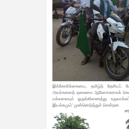
இக்கோரிக்கையை, தமிழ்த் தேசியப் ப
அவர்களைத் தலைமை ஆலோசகராகக் கொண்ட
மக்களையும் ஒருங்கிணைத்து உருவாக்
இயக்கமும்' முன்னெடுத்துச் சென்றன.