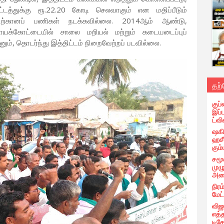
டத்துக்கு ரூ.22.20 கோடி செலவாகும் என மதிப்பீடும்
த்திற்கானப் பணிகள் நடக்கவில்லை. 2014ஆம் ஆண்டு,
ாயக்கோட்டையில் சாலை மறியல் மற்றும் கடையடைப்புப்
னும், தொடர்ந்து இத்திட்டம் நிறைவேற்றப் படவில்லை.
தற
குப்
இப்
ட்வி
ஷகிப
ஹசீ
கும்
சமூ
முழ
அழை
நிரம
மேட
விஜ
எத்
டிக