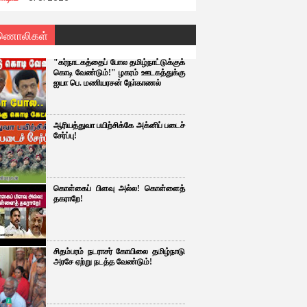
ணொலிகள்
"கர்நாடகத்தைப் போல தமிழ்நாட்டுக்குக்
கொடி வேண்டும்!" ழகரம் ஊடகத்துக்கு
ஐயா பெ. மணியரசன் நோ்காணல்
ஆரியத்துவா பயிற்சிக்கே அக்னிப் படைச்
சேர்ப்பு!
கொள்கைப் பிளவு அல்ல! கொள்ளைத்
தகராறே!
சிதம்பரம் நடராசர் கோயிலை தமிழ்நாடு
அரசே ஏற்று நடத்த வேண்டும்!