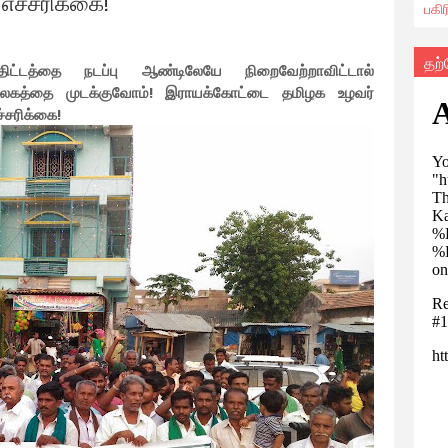
ட எச்சரிக்கை!
பகி
தற
ட்டத்தை நடப்பு ஆண்டிலேயே நிறைவேற்றாவிட்டால்
வலகத்தை முடக்குவோம்! இராயக்கோட்டை தமிழக உழவர்
ச்சரிக்கை!