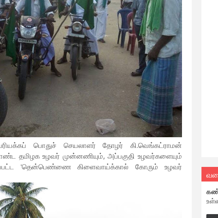
ேரியக்கப் பொதுச் செயலாளர் தோழர் கி.வெங்கட்ராமன்
 தமிழக உழவர் முன்னணியும், அப்பகுதி உழவர்களையும்
கப்பட்ட 'தென்பெண்ணை கிளைவாய்க்கால் கோரும் உழவர்
வல
கண
உள்