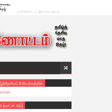
கண்ணோட்டம் இணைய இதழ்
ழ்த்தேசியப் பேரியக்கத்தில்
ைந்திட
ரி (வாட்ஸ் அப்)