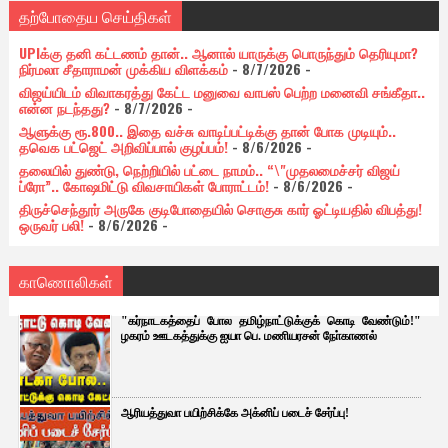
தற்போதைய செய்திகள்
UPIக்கு தனி கட்டணம் தான்.. ஆனால் யாருக்கு பொருந்தும் தெரியுமா?
நிர்மலா சீதாராமன் முக்கிய விளக்கம்
- 8/7/2026
-
விஜய்யிடம் விவாகரத்து கேட்ட மனுவை வாபஸ் பெற்ற மனைவி சங்கீதா..
என்ன நடந்தது?
- 8/7/2026
-
ஆளுக்கு ரூ.800.. இதை வச்சு வாடிப்பட்டிக்கு தான் போக முடியும்..
தவெக பட்ஜெட் அறிவிப்பால் குழப்பம்!
- 8/6/2026
-
தலையில் துண்டு, நெற்றியில் பட்டை நாமம்.. “\"முதலமைச்சர் விஜய்
ப்ரோ”.. கோஷமிட்டு விவசாயிகள் போராட்டம்!
- 8/6/2026
-
திருச்செந்தூர் அருகே குடிபோதையில் சொகுசு கார் ஓட்டியதில் விபத்து!
ஒருவர் பலி!
- 8/6/2026
-
காணொலிகள்
"கர்நாடகத்தைப் போல தமிழ்நாட்டுக்குக் கொடி வேண்டும்!"
ழகரம் ஊடகத்துக்கு ஐயா பெ. மணியரசன் நோ்காணல்
ஆரியத்துவா பயிற்சிக்கே அக்னிப் படைச் சேர்ப்பு!