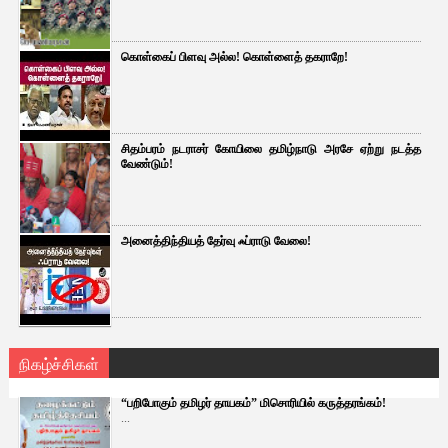
கொள்கைப் பிளவு அல்ல! கொள்ளைத் தகராறே!
சிதம்பரம் நடராசர் கோயிலை தமிழ்நாடு அரசே ஏற்று நடத்த
வேண்டும்!
அனைத்திந்தியத் தேர்வு ஃப்ராடு வேலை!
நிகழ்ச்சிகள்
“பறிபோகும் தமிழர் தாயகம்” மிசொரியில் கருத்தரங்கம்!
...