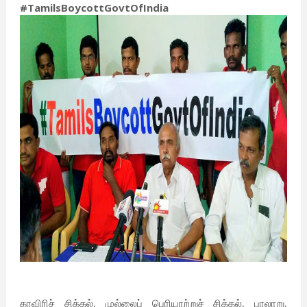
#TamilsBoycottGovtOfIndia
காவிரிச் சிக்கல், முல்லைப் பெரியாற்றுச் சிக்கல், பாலாறு,