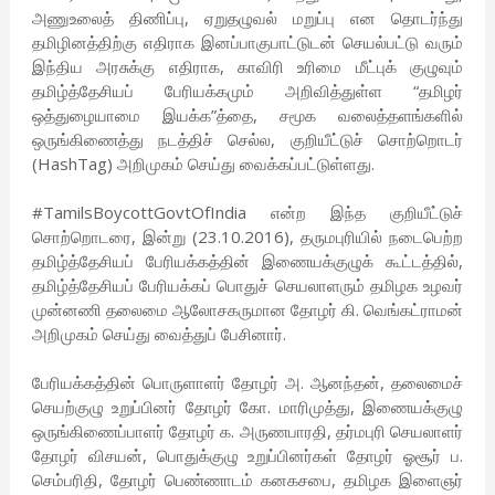
அணுஉலைத் திணிப்பு, ஏறுதழுவல் மறுப்பு என தொடர்ந்து
தமிழினத்திற்கு எதிராக இனப்பாகுபாட்டுடன் செயல்பட்டு வரும்
இந்திய அரசுக்கு எதிராக, காவிரி உரிமை மீட்புக் குழுவும்
தமிழ்த்தேசியப் பேரியக்கமும் அறிவித்துள்ள “தமிழர்
ஒத்துழையாமை இயக்க”த்தை, சமூக வலைத்தளங்களில்
ஒருங்கிணைத்து நடத்திச் செல்ல, குறியீட்டுச் சொற்றொடர்
(HashTag) அறிமுகம் செய்து வைக்கப்பட்டுள்ளது.
#TamilsBoycottGovtOfIndia என்ற இந்த குறியீட்டுச்
சொற்றொடரை, இன்று (23.10.2016), தருமபுரியில் நடைபெற்ற
தமிழ்த்தேசியப் பேரியக்கத்தின் இணையக்குழுக் கூட்டத்தில்,
தமிழ்த்தேசியப் பேரியக்கப் பொதுச் செயலாளரும் தமிழக உழவர்
முன்னணி தலைமை ஆலோசகருமான தோழர் கி. வெங்கட்ராமன்
அறிமுகம் செய்து வைத்துப் பேசினார்.
பேரியக்கத்தின் பொருளாளர் தோழர் அ. ஆனந்தன், தலைமைச்
செயற்குழு உறுப்பினர் தோழர் கோ. மாரிமுத்து, இணையக்குழு
ஒருங்கிணைப்பாளர் தோழர் க. அருணபாரதி, தர்மபுரி செயலாளர்
தோழர் விசயன், பொதுக்குழு உறுப்பினர்கள் தோழர் ஓசூர் ப.
செம்பரிதி, தோழர் பெண்ணாடம் கனகசபை, தமிழக இளைஞர்