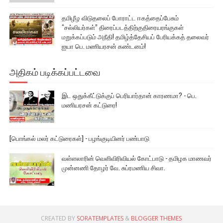
தமிழீழ விடுதலைப் போராட்ட ஈகத்தைப்பேசும்
“சல்லியர்கள்” திரைப்படத்திற்குதிரையரங்குகள்
மறுக்கப்படும் அநீதி! தமிழ்த்தேசியப் பேரியக்கத் தலைவர்
ஐயா பெ. மணியரசன் கண்டனம்!
அதிகம் படிக்கப்பட்டவை
இட ஒதுக்கீட்டுக்குப் பெரியார்தான் காரணமா? - பெ.
மணியரசன் கட்டுரை!
[பொங்கல் மலர் கட்டுரைகள்] - பழங்குடியினர் பண்பாடு
வள்ளலாரின் வெளிவிரிவியல் கோட்பாடு - தமிழக மாணவர்
முன்னணி தோழர் வே. சுப்ரமணிய சிவா.
CREATED BY
SORATEMPLATES
&
BLOGGER THEMES