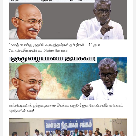
"மகாத்மா என்று முதலில் அழைத்தவர்கள் தமிழர்கள் – 4"! ஐயா
கோ.விசயஇராமலிங்கம் அவர்களின் உரை!
காந்தியடிகளின் ஒத்துழையாமை இயக்கம் பகுதி-3 ஐயா கோ.விசயஇராமலிங்கம்
அவர்களின் உரை!