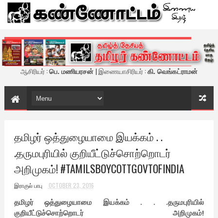
கண்ணோட்டம் - இணைய இதழ்
ஆசிரியர் :
பெ. மணியரசன்
| இணையாசிரியர் :
கி. வெங்கட்ராமன்
தமிழர் ஒத்துழையாமை இயக்கம் . .
.தருமபுரியில் குறியீட்டுச்சொற்றொடர்
அறிமுகம்! #TAMILSBOYCOTTGOVTOFINDIA
இராகுல் பாபு
OCTOBER 23, 2016
தமிழர் ஒத்துழையாமை இயக்கம் . . .தருமபுரியில்
குறியீட்டுச்சொற்றொடர் அறிமுகம்!