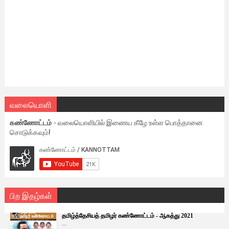
வலையொளி
கண்ணோட்டம்
- வலையொளியில் இணைய கீழே உள்ள பொத்தானை
சொடுக்கவும்!
பிற இதழ்கள்
தமிழ்த்தேசியத் தமிழர் கண்ணோட்டம் - ஆகத்து 2021
...