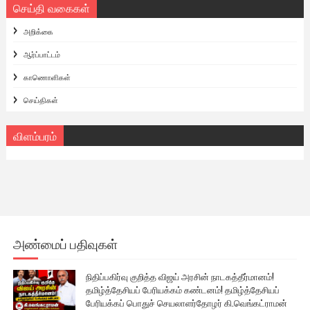
செய்தி வகைகள்
அறிக்கை
ஆர்ப்பாட்டம்
காணொளிகள்
செய்திகள்
விளம்பரம்
அண்மைப் பதிவுகள்
நிதிப்பகிர்வு குறித்த விஜய் அரசின் நாடகத்தீர்மானம்!
தமிழ்த்தேசியப் பேரியக்கம் கண்டனம்! தமிழ்த்தேசியப்
பேரியக்கப் பொதுச் செயலாளர்தோழர் கி.வெங்கட்ராமன்