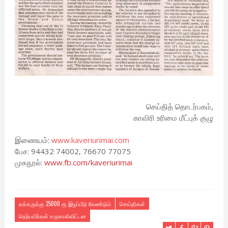
செய்தித் தொடர்பகம்,
காவிரி உரிமை மீட்புக் குழு
இணையம்:
www.kaveriurimai.com
பேச: 94432 74002, 76670 77075
முகநூல்:
www.fb.com/kaveriurimai
ஏக்கருக்கு 25000 ரூ இழப்பீடு வேண்டும்
செய்திகள்
நெற்பயிர்கள் சருகாகிவிட்டன