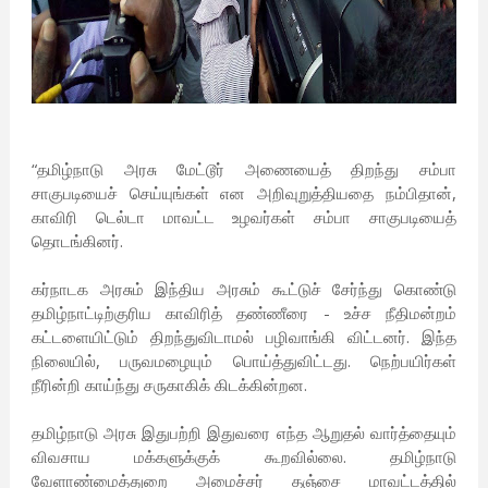
“தமிழ்நாடு அரசு மேட்டூர் அணையைத் திறந்து சம்பா
சாகுபடியைச் செய்யுங்கள் என அறிவுறுத்தியதை நம்பிதான்,
காவிரி டெல்டா மாவட்ட உழவர்கள் சம்பா சாகுபடியைத்
தொடங்கினர்.
கர்நாடக அரசும் இந்திய அரசும் கூட்டுச் சேர்ந்து கொண்டு
தமிழ்நாட்டிற்குரிய காவிரித் தண்ணீரை - உச்ச நீதிமன்றம்
கட்டளையிட்டும் திறந்துவிடாமல் பழிவாங்கி விட்டனர். இந்த
நிலையில், பருவமழையும் பொய்த்துவிட்டது. நெற்பயிர்கள்
நீரின்றி காய்ந்து சருகாகிக் கிடக்கின்றன.
தமிழ்நாடு அரசு இதுபற்றி இதுவரை எந்த ஆறுதல் வார்த்தையும்
விவசாய மக்களுக்குக் கூறவில்லை. தமிழ்நாடு
வேளாண்மைத்துறை அமைச்சர் தஞ்சை மாவட்டத்தில்