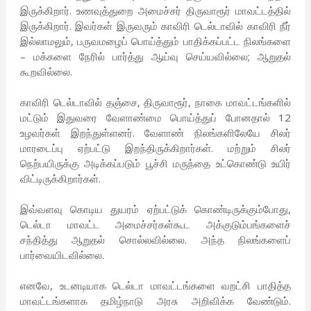
இருக்கிறார். உணவுத்துறை அமைச்சர் திருவாரூர் மாவட்டத்தில்
இருக்கிறார். இவர்கள் இருவரும் காவிரி டெல்டாவில் காவிரி நீர்
இல்லாமலும், பருவமழைப் பொய்த்தும் பாதிக்கப்பட்ட நிலங்களை
– மக்களை நேரில் பார்த்து ஆய்வு செய்யவில்லை; ஆறுதல்
கூறவில்லை.
காவிரி டெல்டாவில் தஞ்சை, திருவாரூர், நாகை மாவட்டங்களில்
மட்டும் இதுவரை வேளாண்மை பொய்த்துப் போனதால் 12
உழவர்கள் இறந்துள்ளனர். வேளாண் நிலங்களிலேயே சிலர்
மாரடைப்பு ஏற்பட்டு இறந்திருக்கிறார்கள். மற்றும் சிலர்
நெற்பயிருக்கு அடிக்கப்படும் பூச்சி மருந்தை உட்கொண்டு உயிர்
விட்டிருக்கிறார்கள்.
இவ்வளவு கொடிய துயரம் ஏற்பட்டுக் கொண்டிருக்கும்போது,
டெல்டா மாவட்ட அமைச்சர்கள்கூட அக்குடும்பங்களைச்
சந்தித்து ஆறுதல் சொல்லவில்லை. அந்த நிலங்களைப்
பார்வையிடவில்லை.
எனவே, உடனடியாக டெல்டா மாவட்டங்களை வறட்சி பாதித்த
மாவட்டங்களாக தமிழ்நாடு அரசு அறிவிக்க வேண்டும்.