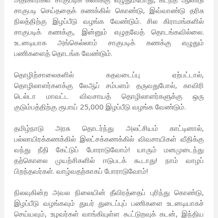
சாகுபடி செய்ததைக் கணக்கில் கொண்டு, இவ்வாண்டு தரிசு
நிலத்திற்கு இழப்பீடு வழங்க வேண்டும். சில கிராமங்களில்
சாகுபடிக் கணக்கு, இன்னும் எழுதவேத் தொடங்கவில்லை.
உடனடியாக அங்கெல்லாம் சாகுபடிக் கணக்கு எழுதும்
பணிகளைத் தொடங்க வேண்டும்.
தொழிற்சாலைகளில் கதவடைப்பு ஏற்பட்டால்,
தொழிலாளர்களக்கு லேஆப் சம்பளம் தருவதுபோல், காவிரி
டெல்டா மாவட்ட விவசாயத் தொழிலாளர்களுக்கு ஒரு
குடும்பத்திற்கு ரூபாய் 25,000 இழப்பீடு வழங்க வேண்டும்.
தமிழ்நாடு அரசு தொடர்ந்து அலட்சியம் காட்டினால்,
பல்லாயிரக்கணக்கில் இலட்சக்கணக்கில் விவசாயிகள் வீதிக்கு
வந்து நீதி கேட்டுப் போராடுவோம்! யாரும் மனமுடைந்து
தற்கொலை முயற்சிகளில் ஈடுபடக் கூடாது! நாம் வாழப்
பிறந்தவர்கள். வாழ்வதற்காகப் போராடுவோம்!
நிலவுகின்ற அவல நிலையின் தீவிரத்தைப் புரிந்து கொண்டு,
இழப்பீடு வழங்கவும் துயர் துடைப்புப் பணிகளை உடனடியாகச்
செய்யவும், உழவர்கள் வாங்கியுள்ள கூட்டுறவுக் கடன், இந்திய