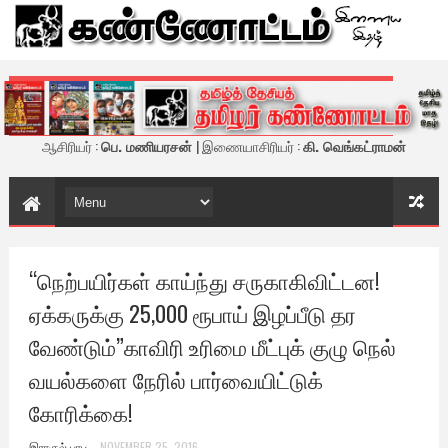
கண்ணோட்டம் - இணைய இதழ்
ஆசிரியர் :
பெ. மணியரசன்
| இணையாசிரியர் :
கி. வெங்கட்ராமன்
“நெற்பயிர்கள் காய்ந்து சருகாகிவிட்டன!
ஏக்கருக்கு 25,000 ரூபாய் இழப்பீடு தர
வேண்டும்”காவிரி உரிமை மீட்புக் குழு நெல்
வயல்களை நேரில் பார்வையிட்டுக்
கோரிக்கை!
இராகுல் பாபு
NOVEMBER 25, 2016