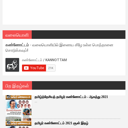
வலையொளி
கண்ணோட்டம்
- வலையொளியில் இணைய கீழே உள்ள பொத்தானை
சொடுக்கவும்!
பிற இதழ்கள்
தமிழ்த்தேசியத் தமிழர் கண்ணோட்டம் - ஆகத்து 2021
...
தமிழர் கண்ணோட்டம் 2021 சூன் இதழ்
...