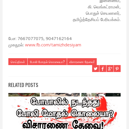
இன்னணம்,
கி. வெங்கட்ராமன்,
பொதுச் செயலாளர்,
தமிழ்த்தேசியப் பேரியக்கம்.
பேச: 7667077075, 9047162164
முகநூல்:
www.fb.com/tamizhdesiyam
செய்திகள்
போலி மோதல் கொலையா?
விசாரணை தேவை!
RELATED POSTS