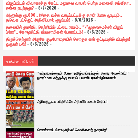
விஜய்யிடம் விவாகரத்து கேட்ட மனுவை வாபஸ் பெற்ற மனைவி சங்கீதா..
என்ன நடந்தது?
- 8/7/2026
-
ஆளுக்கு ரூ.800.. இதை வச்சு வாடிப்பட்டிக்கு தான் போக முடியும்..
தவெக பட்ஜெட் அறிவிப்பால் குழப்பம்!
- 8/6/2026
-
தலையில் துண்டு, நெற்றியில் பட்டை நாமம்.. “\"முதலமைச்சர் விஜய்
ப்ரோ”.. கோஷமிட்டு விவசாயிகள் போராட்டம்!
- 8/6/2026
-
திருச்செந்தூர் அருகே குடிபோதையில் சொகுசு கார் ஓட்டியதில் விபத்து!
ஒருவர் பலி!
- 8/6/2026
-
காணொலிகள்
"கர்நாடகத்தைப் போல தமிழ்நாட்டுக்குக் கொடி வேண்டும்!"
ழகரம் ஊடகத்துக்கு ஐயா பெ. மணியரசன் நோ்காணல்
ஆரியத்துவா பயிற்சிக்கே அக்னிப் படைச் சேர்ப்பு!
கொள்கைப் பிளவு அல்ல! கொள்ளைத் தகராறே!