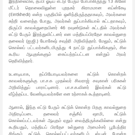
இந்நிலையில், தப்பி ஓடிய எட்டு பேரும் போபாலிருந்து 13 கிலோ
மீட்டர் தொலைவிலுள்ள புறநகர் கிராமமான எய்ன்கேடி
(Eintkhedi) என்ற பகுதியில் ஒளிந்திருந்ததாகவும், அவர்களை
சுற்றி வளைத்த போது, அவர்கள் துப்பாக்கியால் சுட்டதாகவும்,
திருப்பி காவல்துறையினர் 46 ரவுண்டுகள் சுட்டதில் அவர்கள்
எட்டு பேரும் இறந்துவிட்டனர் என மத்தியப்பிரதேச காவல்துறை
தலைவர் (ஐ.ஜி.) யோகேஷ் சவுத்ரி அறிவித்தார். மேலும், சுட்டுக்
கொல்லப் பட்டவர்களிடமிருந்து 4 நாட்டு துப்பாக்கிகளும், சில
கூரிய ஆயுதங்களும் கைப்பற்றப்பட்டன என்றும் அவர்
தெரிவித்தார்.
உடனடியாக, தப்பியோடியவர்களை சுட்டுக் கொன்றக்
காவலர்களுக்கு பா.ச.க முதல்வர் சிவராஜ் சவுகான் பரிசுகள்
அறிவித்துப் பாராட்டினார். பா.ச.க.வினர் இவர்கள் சுட்டு
வீழ்த்தப்பட வேண்டியவர்களே என உற்சாகக் கூத்தாடினர்.
ஆனால், இந்த எட்டு பேரும் சுட்டுக் கொன்ற பிறகு காவல்துறை
அதிரடிப்படை தலைவர் சஞ்சீவ் ஷாமி, சுட்டுக்
கொல்லப்பட்டவர்கள் ஆயுதம் ஏதும் வைத்திருக்கவில்லை என்று
கூறியதும், மத்தியப் பிரதேச உள்துறை அமைச்சர் பூபேந்திர
சிங்கும் சுட்டுக் கொல்லப்பட்டவர்களிடம் ஸ்பூன் போன்ற