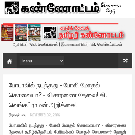
கண்ணோட்டம் - இணைய இதழ்
ஆசிரியர் :
பெ. மணியரசன்
| இணையாசிரியர் :
கி. வெங்கட்ராமன்
போபாலில் நடந்தது - போலி மோதல்
கொலையா? - விசாரணை தேவை! கி.
வெங்கட்ராமன் அறிக்கை!
இராகுல் பாபு
NOVEMBER 02, 2016
போபாலில் நடந்தது - போலி மோதல் கொலையா? - விசாரணை
தேவை! தமிழ்த்தேசியப் பேரியக்கப் பொதுச் செயலாளர் தோழர்