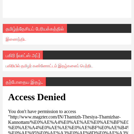
தமிழ்த்தேசியப் பேரியக்கத்தில்
இணைந்திட
பகிரி (வாட்ஸ் அப்)
பகிரியில் தமிழர் கண்ணோட்டம் இதழ்களைப் பெற்றிட
தற்போதைய இதழ்..