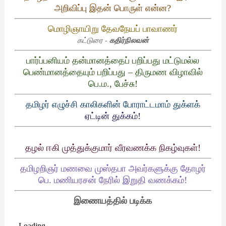
அறிவிப்பு
இதன்
பொருள்
என்ன
?
மொழிஞாயிறு
தேவநேயப்
பாவாணர்
கட்டுரை -
கதிர்நிலவன்
பார்ப்பனியம்
தன்மானத்தைப்
பறிப்பது
மட்டுமல்ல
பெண்மானத்தையும்
பறிப்பது
–
திருமண
விழாவில்
பெ
.
ம
.,
பேச்சு
!
தமிழர்
எழுச்சி
காலிகளின்
போராட்டமாம்
துக்ளக்
ஏட்டின்
துக்கம்
!
தழல்
ஈகி
முத்துக்குமார்
வீரவணக்க
நிகழ்வுகள்
!
தமிழறிஞர்
மணவை
முஸ்தபா
அவர்களுக்கு
தோழர்
பெ
.
மணியரசன்
நேரில்
இறுதி
வணக்கம்
!
இணையத்தில் படிக்க