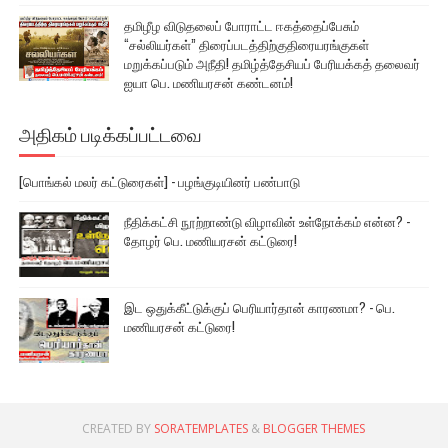
தமிழீழ விடுதலைப் போராட்ட ஈகத்தைப்பேசும்
“சல்லியர்கள்” திரைப்படத்திற்குதிரையரங்குகள்
மறுக்கப்படும் அநீதி! தமிழ்த்தேசியப் பேரியக்கத் தலைவர்
ஐயா பெ. மணியரசன் கண்டனம்!
அதிகம் படிக்கப்பட்டவை
[பொங்கல் மலர் கட்டுரைகள்] - பழங்குடியினர் பண்பாடு
நீதிக்கட்சி நூற்றாண்டு விழாவின் உள்நோக்கம் என்ன? -
தோழர் பெ. மணியரசன் கட்டுரை!
இட ஒதுக்கீட்டுக்குப் பெரியார்தான் காரணமா? - பெ.
மணியரசன் கட்டுரை!
CREATED BY
SORATEMPLATES
&
BLOGGER THEMES