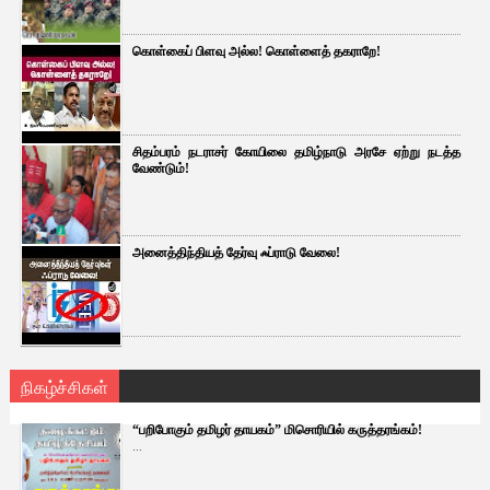
கொள்கைப் பிளவு அல்ல! கொள்ளைத் தகராறே!
சிதம்பரம் நடராசர் கோயிலை தமிழ்நாடு அரசே ஏற்று நடத்த
வேண்டும்!
அனைத்திந்தியத் தேர்வு ஃப்ராடு வேலை!
நிகழ்ச்சிகள்
“பறிபோகும் தமிழர் தாயகம்” மிசொரியில் கருத்தரங்கம்!
...