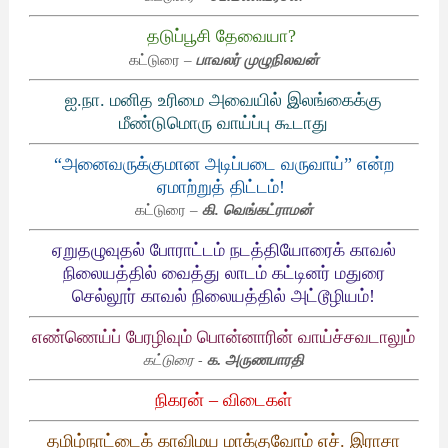
தடுப்பூசி
தேவையா
?
கட்டுரை –
பாவலர்
முழுநிலவன்
ஐ
.
நா
.
மனித
உரிமை
அவையில்
இலங்கைக்கு
மீண்டுமொரு
வாய்ப்பு
கூடாது
“
அனைவருக்குமான
அடிப்படை
வருவாய்
”
என்ற
ஏமாற்றுத்
திட்டம்
!
கட்டுரை –
கி
.
வெங்கட்ராமன்
ஏறுதழுவுதல்
போராட்டம்
நடத்தியோரைக்
காவல்
நிலையத்தில்
வைத்து
லாடம்
கட்டினர்
மதுரை
செல்லூர்
காவல்
நிலையத்தில்
அட்டூழியம்
!
எண்ணெய்ப்
பேரழிவும்
பொன்னாரின்
வாய்ச்சவடாலும்
கட்டுரை -
க
.
அருணபாரதி
நிகரன்
–
விடைகள்
தமிழ்நாட்டைக்
காவிமய
மாக்குவோம்
எச்
.
இராசா