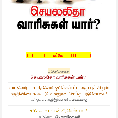
| || ||| உள்ளே
||| || |
ஆசிரியவுரை
செயாலலிதா
வாரிசுகள்
யார்
?
காமவெறி
–
சாதி
வெறி
ஒடுக்கப்பட்ட
வகுப்புச்
சிறுமி
நந்தினியைக்
கூட்டு
வல்லுறவு
செய்து
படுகொலை
!
கட்டுரை -
கதிர்நிலவன்
–
வைகறை
சசிகலாவா
?
பன்னீர்செல்வமா
?
கட்டுரை
-
பெ
.
மணியரசன்