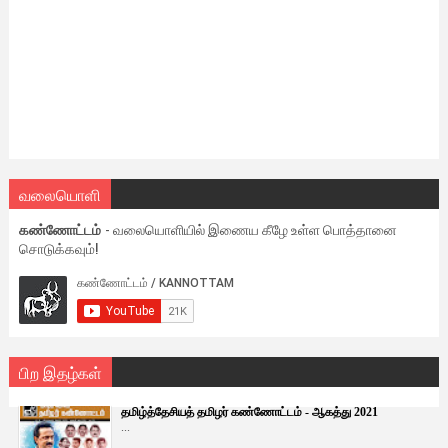
வலையொளி
கண்ணோட்டம்
- வலையொளியில் இணைய கீழே உள்ள பொத்தானை
சொடுக்கவும்!
பிற இதழ்கள்
தமிழ்த்தேசியத் தமிழர் கண்ணோட்டம் - ஆகத்து 2021
...