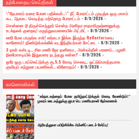
தற்போதைய செய்திகள்
\"நேபாளம் வரை போன பதில்கள்..\" நீட் போராட்டம் முடிஞ்சு ஒரு மாசம்
கூட ஆகல.. வெடித்த மற்றொரு போராட்டம்
- 8/9/2026
-
சென்னை டூ திருச்செந்தூர் சென்ற அனிதா ராதாகிருஷ்ணனுக்கு
உடல்நலக் குறைவு! மருத்துவமனையில் அட்மிட்
- 8/9/2026
-
லாரி மேல பாருங்க சார்! எங்கடா இங்க இருந்த Reflectorsயை
காணோம்! திண்டுக்கல்லில் வடஇந்தியர்கள் சேட்டை
- 8/9/2026
-
3 நாள் கஸ்டடி.. சில மணி நேர தனிமை.. அன்வர்தீன் மரணம்.. பழனி
நிலமோசடியில் இதுவரை நடந்தது என்ன?
- 8/9/2026
-
ஒரே ஒரு டாய்லெட்டுக்கு ரூ.5.5 கோடி செலவு.. ஒட்டுமொத்தமாக
குவியும் சுற்றுலா பயணிகள்.. வினோதம்!
- 8/9/2026
-
காணொலிகள்
"கர்நாடகத்தைப் போல தமிழ்நாட்டுக்குக் கொடி வேண்டும்!"
ழகரம் ஊடகத்துக்கு ஐயா பெ. மணியரசன் நோ்காணல்
ஆரியத்துவா பயிற்சிக்கே அக்னிப் படைச் சேர்ப்பு!