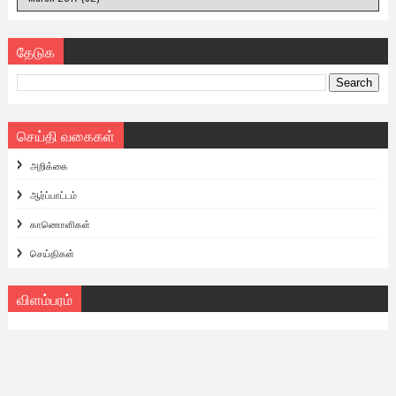
தேடுக
செய்தி வகைகள்
அறிக்கை
ஆர்ப்பாட்டம்
காணொளிகள்
செய்திகள்
விளம்பரம்