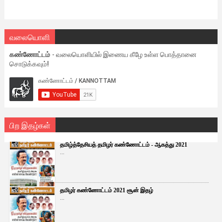
வலையொளி
கண்ணோட்டம்
- வலையொளியில் இணைய கீழே உள்ள பொத்தானை
சொடுக்கவும்!
பிற இதழ்கள்
தமிழ்த்தேசியத் தமிழர் கண்ணோட்டம் - ஆகத்து 2021
...
தமிழர் கண்ணோட்டம் 2021 சூன் இதழ்
...