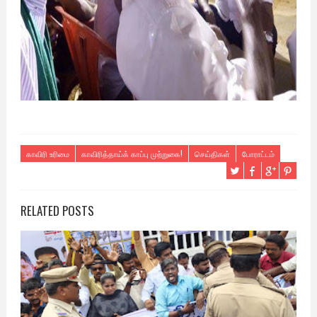
காவிரி உரிமை
காவிரித்தாய்க் காப்பு முற்றுகை!
செய்திகள்
போராட்டம்
RELATED POSTS