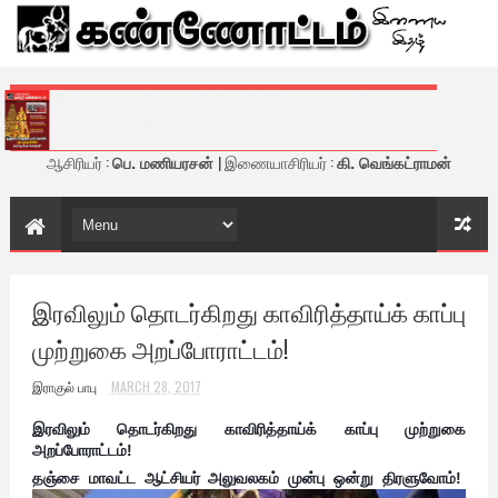
கண்ணோட்டம் - இணைய இதழ்
ஆசிரியர் :
பெ. மணியரசன்
| இணையாசிரியர் :
கி. வெங்கட்ராமன்
இரவிலும் தொடர்கிறது காவிரித்தாய்க் காப்பு
முற்றுகை அறப்போராட்டம்!
இராகுல் பாபு
MARCH 28, 2017
இரவிலும் தொடர்கிறது காவிரித்தாய்க் காப்பு முற்றுகை
அறப்போராட்டம்!
தஞ்சை மாவட்ட ஆட்சியர் அலுவலகம் முன்பு
ஒன்று திரளுவோம்!