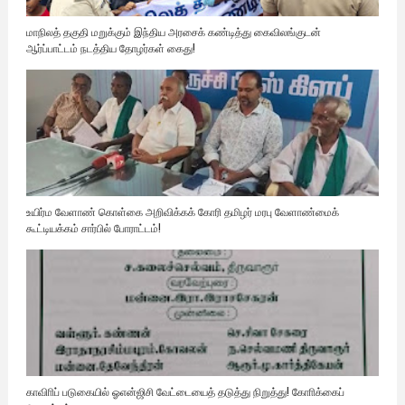
மாநிலத் தகுதி மறுக்கும் இந்திய அரசைக் கண்டித்து கைவிலங்குடன்
ஆர்ப்பாட்டம் நடத்திய தோழர்கள் கைது!
உயிர்ம வேளாண் கொள்கை அறிவிக்கக் கோரி தமிழர் மரபு வேளாண்மைக்
கூட்டியக்கம் சார்பில் போராட்டம்!
காவிாிப் படுகையில் ஓஎன்ஜிசி வேட்டையைத் தடுத்து நிறுத்து! கோாிக்கைப்