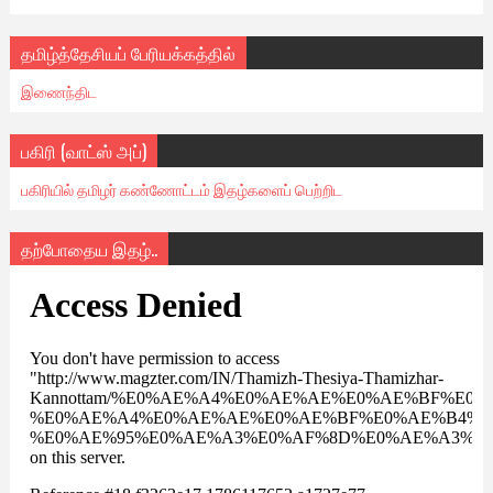
தமிழ்த்தேசியப் பேரியக்கத்தில்
இணைந்திட
பகிரி (வாட்ஸ் அப்)
பகிரியில் தமிழர் கண்ணோட்டம் இதழ்களைப் பெற்றிட
தற்போதைய இதழ்..