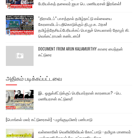
பேரியக்கத் தலைவர் ஐயா பெ. மணியரசன் இரங்கல்!
“திராவிடப்” பாசத்தால் தமிழ்நாட்டு எல்லையை
கேரளாவிடம் பறிகொடுக்கும் தி.மு.க. அரசு!
தமிழ்த்தேசியப்பேரியக்கப் பொதுச் செயலாளர் தோழர் கி.
வெங்கட்ராமன் கண்டனம்!
DOCUMENT FROM ARUN KALIAMURTHY காரை மைந்தன்
கட்டுரை
அதிகம் படிக்கப்பட்டவை
இட ஒதுக்கீட்டுக்குப் பெரியார்தான் காரணமா? - பெ.
மணியரசன் கட்டுரை!
[பொங்கல் மலர் கட்டுரைகள்] - பழங்குடியினர் பண்பாடு
வள்ளலாரின் வெளிவிரிவியல் கோட்பாடு - தமிழக மாணவர்
முன்னணி தோழர் வே. சுப்ரமணிய சிவா.