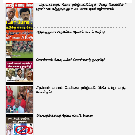
"கர்நாடகத்தைப் போல தமிழ்நாட்டுக்குக் கொடி வேண்டும்!"
ழகரம் ஊடகத்துக்கு ஐயா பெ. மணியரசன் நோ்காணல்
ஆரியத்துவா பயிற்சிக்கே அக்னிப் படைச் சேர்ப்பு!
கொள்கைப் பிளவு அல்ல! கொள்ளைத் தகராறே!
சிதம்பரம் நடராசர் கோயிலை தமிழ்நாடு அரசே ஏற்று நடத்த
வேண்டும்!
அனைத்திந்தியத் தேர்வு ஃப்ராடு வேலை!