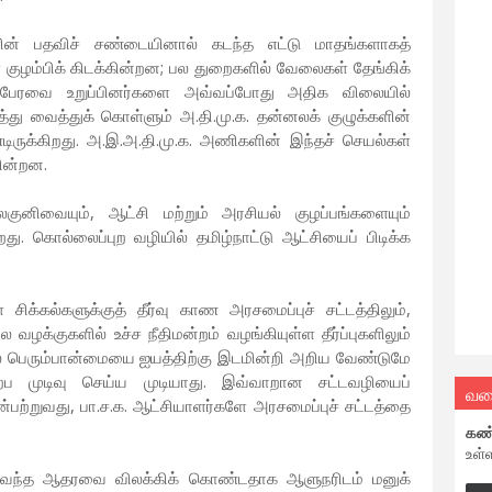
களின் பதவிச் சண்டையினால் கடந்த எட்டு மாதங்களாகத்
் குழம்பிக் கிடக்கின்றன; பல துறைகளில் வேலைகள் தேங்கிக்
ப்பேரவை உறுப்பினர்களை அவ்வப்போது அதிக விலையில்
த்து வைத்துக் கொள்ளும் அ.தி.மு.க. தன்னலக் குழுக்களின்
ிருக்கிறது. அ.இ.அ.தி.மு.க. அணிகளின் இந்தச் செயல்கள்
கின்றன.
லைகுனிவையும், ஆட்சி மற்றும் அரசியல் குழப்பங்களையும்
ு. கொல்லைப்புற வழியில் தமிழ்நாட்டு ஆட்சியைப் பிடிக்க
ள சிக்கல்களுக்குத் தீர்வு காண அரசமைப்புச் சட்டத்திலும்,
ழக்குகளில் உச்ச நீதிமன்றம் வழங்கியுள்ள தீர்ப்புகளிலும்
தில் பெரும்பான்மையை ஐயத்திற்கு இடமின்றி அறிய வேண்டுமே
ேற்ப முடிவு செய்ய முடியாது. இவ்வாறான சட்டவழியைப்
வல
ன்பற்றுவது, பா.ச.க. ஆட்சியாளர்களே அரசமைப்புச் சட்டத்தை
கண
உள்
தந்துவந்த ஆதரவை விலக்கிக் கொண்டதாக ஆளுநரிடம் மனுக்