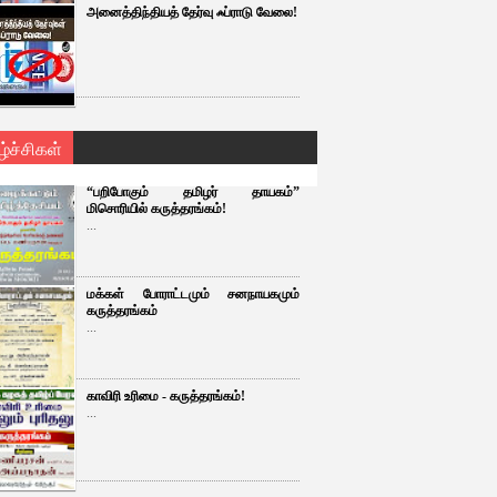
அனைத்திந்தியத் தேர்வு ஃப்ராடு வேலை!
ழ்ச்சிகள்
“பறிபோகும் தமிழர் தாயகம்”
மிசொரியில் கருத்தரங்கம்!
...
மக்கள் போராட்டமும் சனநாயகமும்
கருத்தரங்கம்
...
காவிரி உரிமை - கருத்தரங்கம்!
...