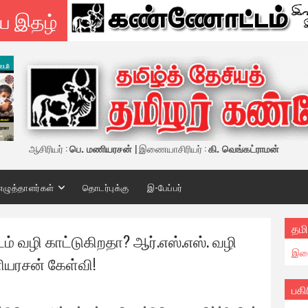
ய இதழ்
ஆசிரியர் :
பெ. மணியரசன்
| இணையாசிரியர் :
கி. வெங்கட்ராமன்
எழுத்தாளர்கள்
தொடர்புக்கு
இ-பேப்பர்
தமி
ம் வழி காட்டுகிறதா? ஆர்.எஸ்.எஸ். வழி
இண
ியரசன் கேள்வி!
பகி