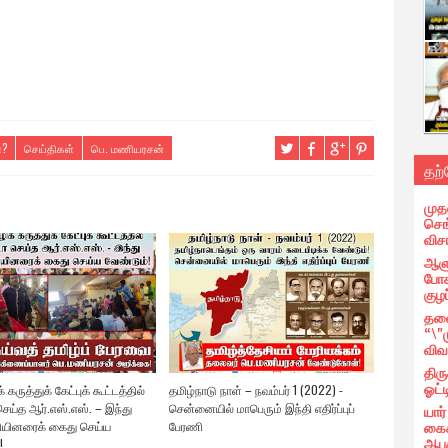
ா?
செய்திகள்
பெ. மணியரசன்
தற
முத
செங்
வி
ஆளு
போக
குழப
தலை
“\"
விவ
திர
ஓட்ட
 கருத்துக் கேட்புக் கூட்டத்தில்
தமிழ்நாடு நாள் – நவம்பர் 1 (2022) -
ெய்த ஆர்.எஸ்.எஸ். – இந்து
சென்னையில் மாபெரும் இந்தி எதிர்ப்புப்
யார
கைக
யினரைக் கைது செய்ய
பேரணி
ஆபத
!