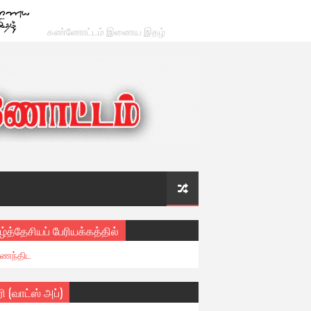
கண்ணோட்டம் இணைய இதழ்
ழ்த்தேசியப் பேரியக்கத்தில்
ைந்திட
ரி (வாட்ஸ் அப்)