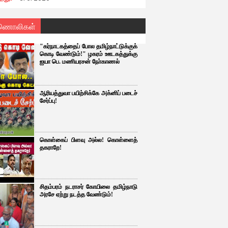
ணொலிகள்
"கர்நாடகத்தைப் போல தமிழ்நாட்டுக்குக்
கொடி வேண்டும்!" ழகரம் ஊடகத்துக்கு
ஐயா பெ. மணியரசன் நோ்காணல்
ஆரியத்துவா பயிற்சிக்கே அக்னிப் படைச்
சேர்ப்பு!
கொள்கைப் பிளவு அல்ல! கொள்ளைத்
தகராறே!
சிதம்பரம் நடராசர் கோயிலை தமிழ்நாடு
அரசே ஏற்று நடத்த வேண்டும்!