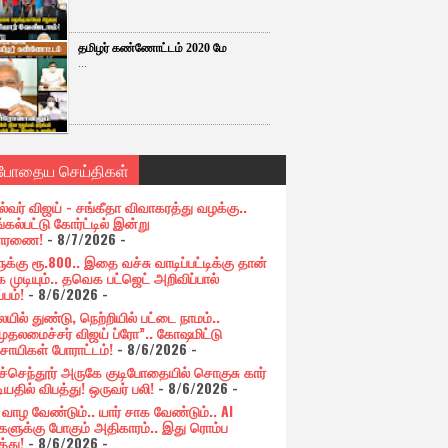
தமிழர் கண்ணோட்டம் 2020 மே
...
்போதைய செய்திகள்
ல்வர் விஜய் - சங்கீதா விவாகரத்து வழக்கு..
கல்பட்டு கோர்ட்டில் இன்று
சாரணை!
- 8/7/2026
-
க்கு ரூ.800.. இதை வச்சு வாடிப்பட்டிக்கு தான்
 முடியும்.. தவெக பட்ஜெட் அறிவிப்பால்
்பம்!
- 8/6/2026
-
யில் துண்டு, நெற்றியில் பட்டை நாமம்..
முதலமைச்சர் விஜய் ப்ரோ”.. கோஷமிட்டு
சாயிகள் போராட்டம்!
- 8/6/2026
-
ுச்செந்தூர் அருகே குடிபோதையில் சொகுசு கார்
ியதில் விபத்து! ஒருவர் பலி!
- 8/6/2026
-
் வாழ வேண்டும்.. யார் சாக வேண்டும்.. AI
ளுக்கு போகும் அதிகாரம்.. இது ரொம்ப
்து!
- 8/6/2026
-