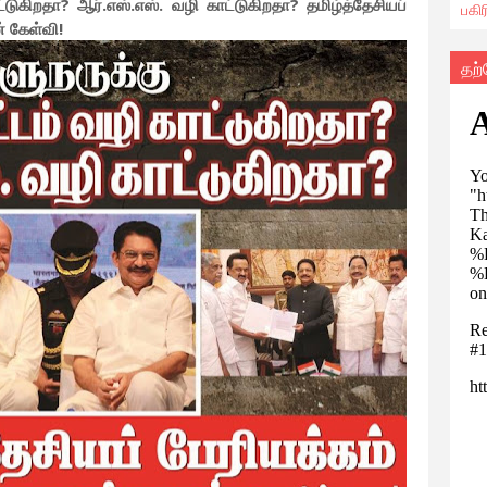
்டுகிறதா? ஆர்.எஸ்.எஸ். வழி காட்டுகிறதா? தமிழ்த்தேசியப்
பகி
் கேள்வி!
தற