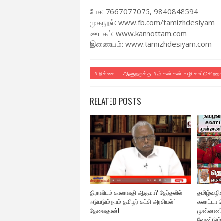
பேச: 7667077075, 9840848594
முகநூல்: www.fb.com/tamizhdesiyam
ஊடகம்: www.kannottam.com
இணையம்: www.tamizhdesiyam.com
அறிக்கை
ஆளுநருக்கு ஆர்.எஸ்.எஸ். வழி காட்டுகிறத
RELATED POSTS
திராவிடம் காலாவதி ஆகுமா? தேர்தலில்
தமிழ்வழிக்
ஈடுபடும் நாம் தமிழர் கட்சி அரசியல்"
கலாட்டா ச
தேவைதான்!
முன்னணி
வேண்டும்