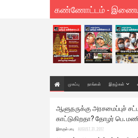
கண்ணோட்டம் - இணை
முகப்பு
நாங்கள்
இதழ்கள்
ஆளுநருக்கு அரசமைப்புச் சட்ட
காட்டுகிறதா? தோழர் பெ. மண
இராகுல் பாபு
AUGUST 31, 2017