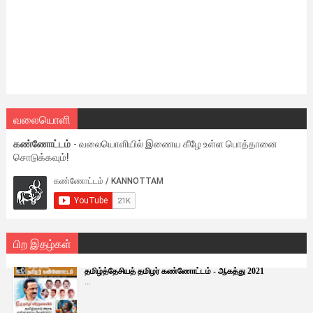
வலையொளி
கண்ணோட்டம்
- வலையொளியில் இணைய கீழே உள்ள பொத்தானை
சொடுக்கவும்!
பிற இதழ்கள்
தமிழ்த்தேசியத் தமிழர் கண்ணோட்டம் - ஆகத்து 2021
...