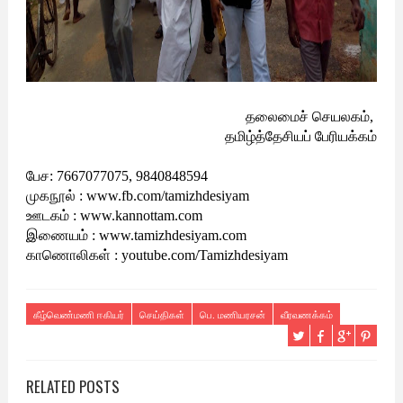
தலைமைச் செயலகம்,
தமிழ்த்தேசியப் பேரியக்கம்
பேச: 7667077075, 9840848594
முகநூல் : www.fb.com/tamizhdesiyam
ஊடகம் : www.kannottam.com
இணையம் : www.tamizhdesiyam.com
காணொலிகள் : youtube.com/Tamizhdesiyam
கீழ்வெண்மணி ஈகியர்
செய்திகள்
பெ. மணியரசன்
வீரவணக்கம்
RELATED POSTS