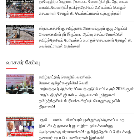
தர்மேந்திரப் பிரதான் நீக்கப்பட வேண்டும்! நீட் தேர்வைக்
கைவிடவேண்டும்! தமிழ்த்தேசியப் பேரியக்கப் பொதுச்
செயலாளர் தோழர் கி. வெங்கட்ராமன் வற்புறுத்தல்!
கர்நாடகத்திற்கு தமிழ்நாடு அரசு வல்லுநர் குழு அனுப்பி
அணைகளின் நீர் இருப்பை ஆய்வு செய்ய வேண்டும்!
தமிழ்த்தேசியப் பேரியக்கப் பொதுச் செயலாளர் தோழர் கி.
வெங்கட்ராமன் அறிக்கை!
வாசகர் தேர்வு
தமிழ்நாட்டுத் தொழில், வணிகம்,
வேலை தமிழர்களுக்கே! வெளி
மாநிலத்தவர் ஆக்கிரமிப்பைத் தடுப்போம்! வரும் 2026 சூன்
மாதம் திருச்சி ஜி.எஸ்.டி. அலுவலகம் முற்றுகை!
தமிழ்த்தேசியப் பேரியக்க சிறப்புப் பொதுக்குழுவில்
தீர்மானம்!
பதவி – பணம் – விளம்பரம் மூன்றுக்கும்ஆசைப்படாத
இலட்சியத் தலைவர் ஐயா இரா. நல்லக்கண்ணு
அவர்களுக்கு வீரவணக்கம்! - தமிழ்த்தேசியப் பேரியக்கத்
தலைவர் ஐயா பெ. மணியரசன் இரங்கல்!