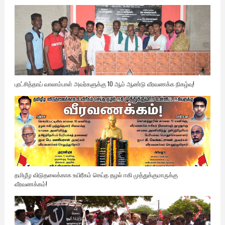
புரட்சித்தாய் வாலாம்பாள் அவர்களுக்கு 10 ஆம் ஆண்டு வீரவணக்க நிகழ்வு!
தமிழீழ விடுதலைக்காக உயிரீகம் செய்த தழல் ஈகி முத்துக்குமாருக்கு
வீரவணக்கம்!