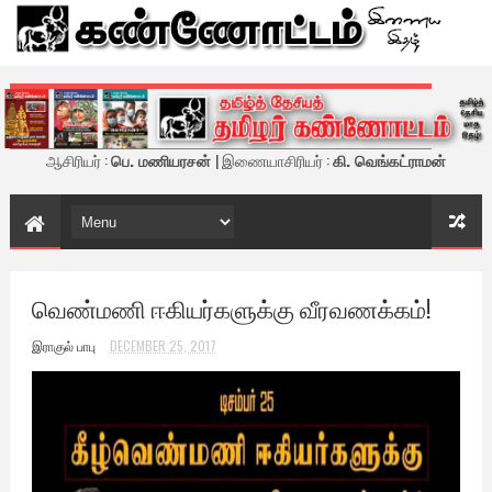
கண்ணோட்டம் - இணைய இதழ்
ஆசிரியர் :
பெ. மணியரசன்
| இணையாசிரியர் :
கி. வெங்கட்ராமன்
வெண்மணி ஈகியர்களுக்கு வீரவணக்கம்!
இராகுல் பாபு
DECEMBER 25, 2017