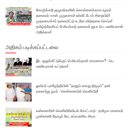
கோழிக்கறி குழுமங்களின் கொள்ளைக்காக உழவர்
தலைவர் ஈசன் முருகசாமி உள்ளிட்டோர் சிறையில்!
முதலமைச்சர் தலையிட்டு உடனே விடுதலை செய்க!
தமிழ்த்தேசியப் பேரியக்கத் தலைவர் ஐயா பெ. மணியரசன்
அறிக்கை!
அதிகம் படிக்கப்பட்டவை
இட ஒதுக்கீட்டுக்குப் பெரியார்தான் காரணமா? - பெ.
மணியரசன் கட்டுரை!
ஓவியர் புகழேந்தியின் “நானும் எனது நிறமும்” தன்
வரலாற்று நூல் - சென்னையில் வெளியீடு!
வள்ளலாரின் வெளிவிரிவியல் கோட்பாடு - தமிழக மாணவர்
முன்னணி தோழர் வே. சுப்ரமணிய சிவா.