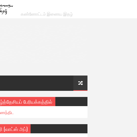
கண்ணோட்டம் இணைய இதழ்
ழ்த்தேசியப் பேரியக்கத்தில்
ைந்திட
ரி (வாட்ஸ் அப்)