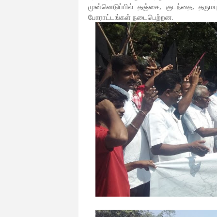
முன்னெடுப்பில் தஞ்சை, குடந்தை, தருமபு
போராட்டங்கள் நடைபெற்றன.