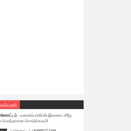
ையொளி
்ணோட்டம்
- வலையொளியில் இணைய கீழே
ள பொத்தானை சொடுக்கவும்!