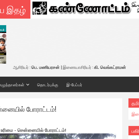
ய இதழ்
ஆசிரியர் :
பெ. மணியரசன்
| இணையாசிரியர் :
கி. வெங்கட்ராமன்
எழுத்தாளர்கள்
தொடர்புக்கு
இ-பேப்பர்
தமி
்னையில் போராட்டம்!
இண
உரிமை - சென்னையில் போராட்டம்!
பகி