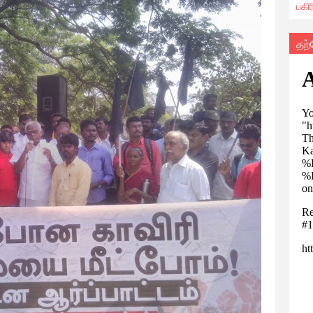
பகி
தற