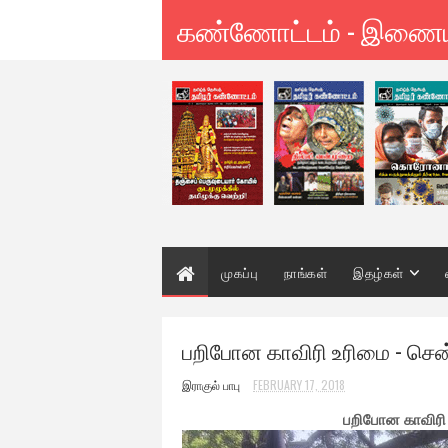
கண்ணோட்டம் - இணை
முகப்பு
நாங்கள்
இதழ்கள்
பறிபோன காவிரி உரிமை - சென
இராகுல் பாபு
FEBRUARY 17, 2018
பறிபோன காவிரி 