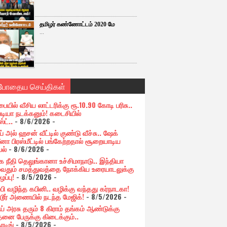
தமிழர் கண்ணோட்டம் 2020 மே
...
்போதைய செய்திகள்
பையில் வீசிய லாட்டரிக்கு ரூ.10.90 கோடி பரிசு..
படியா நடக்கனும்! கடைசியில்
ஸ்ட்..
- 8/6/2026
-
் அல் ஹசன் வீட்டில் குண்டு வீச்சு.. ஷேக்
னா பிரஸ்மீட்டில் பங்கேற்றதால் சூறையாடிய
பல்
- 8/6/2026
-
க நீதி தெலுங்கானா உச்சிமாநாடு.. இந்தியா
ுவதும் சமத்துவத்தை நோக்கிய உரையாடலுக்கு
ப்பு!
- 8/5/2026
-
்பி வழிந்த கபினி.. வழிக்கு வந்தது கர்நாடகா!
்டூர் அணையில் நடந்த மேஜிக்!
- 8/5/2026
-
ய் அரசு தரும் 8 கிராம் தங்கம் ஆண்டுக்கு
தனை பேருக்கு கிடைக்கும்..
ோடிங்
- 8/5/2026
-