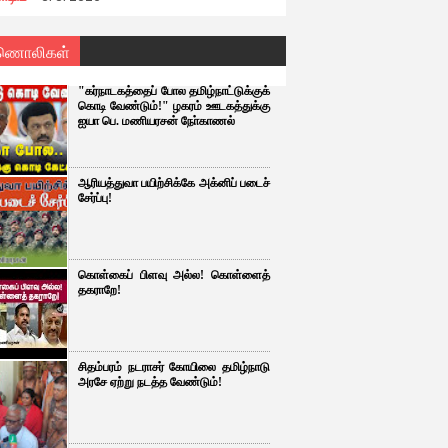
ணொலிகள்
"கர்நாடகத்தைப் போல தமிழ்நாட்டுக்குக்
கொடி வேண்டும்!" ழகரம் ஊடகத்துக்கு
ஐயா பெ. மணியரசன் நோ்காணல்
ஆரியத்துவா பயிற்சிக்கே அக்னிப் படைச்
சேர்ப்பு!
கொள்கைப் பிளவு அல்ல! கொள்ளைத்
தகராறே!
சிதம்பரம் நடராசர் கோயிலை தமிழ்நாடு
அரசே ஏற்று நடத்த வேண்டும்!