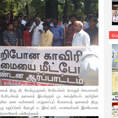
நிக
வர் திரு. தி. வேல்முருகன், பேரியக்கப் பொதுச் செயலாளர்
 பேரியக்கத் தலைவர் இயக்குநர் மு. களஞ்சியம், தமிழின
ல உலக வள்ளலார் பாதுகாப்புப் பேரவைத் தலைவர் திரு.
ு உறுப்பினர் தோழர் ம. இலட்சுமி, மாணவர்கள் இலயோலா
திரளானோர் பங்கேற்றனர்.