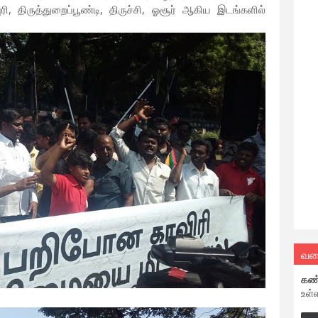
ரி, திருத்துறைப்பூண்டி, திருச்சி, ஓசூர் ஆகிய இடங்களில்
வல
கண
உள்