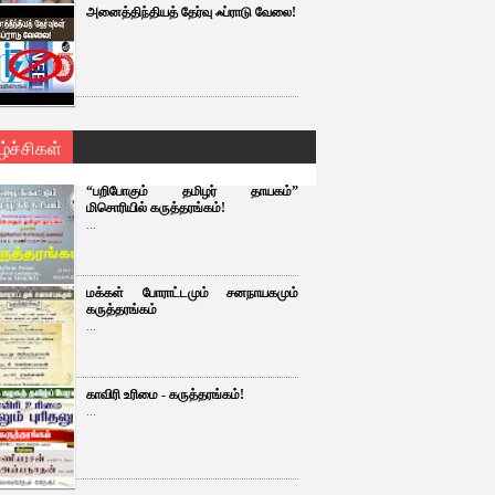
அனைத்திந்தியத் தேர்வு ஃப்ராடு வேலை!
ழ்ச்சிகள்
“பறிபோகும் தமிழர் தாயகம்”
மிசொரியில் கருத்தரங்கம்!
...
மக்கள் போராட்டமும் சனநாயகமும்
கருத்தரங்கம்
...
காவிரி உரிமை - கருத்தரங்கம்!
...