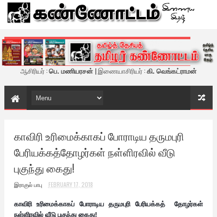
கண்ணோட்டம் - இணைய இதழ்
ஆசிரியர் :
பெ. மணியரசன்
| இணையாசிரியர் :
கி. வெங்கட்ராமன்
காவிரி உரிமைக்காகப் போராடிய தருமபுரி
பேரியக்கத்தோழர்கள் நள்ளிரவில் வீடு
புகுந்து கைது!
இராகுல் பாபு
FEBRUARY 17, 2018
காவிரி உரிமைக்காகப் போராடிய தருமபுரி பேரியக்கத் தோழர்கள்
நள்ளிரவில் வீடு புகுந்து கைது!