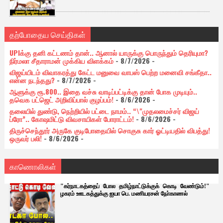
தற்போதைய செய்திகள்
UPIக்கு தனி கட்டணம் தான்.. ஆனால் யாருக்கு பொருந்தும் தெரியுமா?
நிர்மலா சீதாராமன் முக்கிய விளக்கம்
- 8/7/2026
-
விஜய்யிடம் விவாகரத்து கேட்ட மனுவை வாபஸ் பெற்ற மனைவி சங்கீதா..
என்ன நடந்தது?
- 8/7/2026
-
ஆளுக்கு ரூ.800.. இதை வச்சு வாடிப்பட்டிக்கு தான் போக முடியும்..
தவெக பட்ஜெட் அறிவிப்பால் குழப்பம்!
- 8/6/2026
-
தலையில் துண்டு, நெற்றியில் பட்டை நாமம்.. “\"முதலமைச்சர் விஜய்
ப்ரோ”.. கோஷமிட்டு விவசாயிகள் போராட்டம்!
- 8/6/2026
-
திருச்செந்தூர் அருகே குடிபோதையில் சொகுசு கார் ஓட்டியதில் விபத்து!
ஒருவர் பலி!
- 8/6/2026
-
காணொலிகள்
"கர்நாடகத்தைப் போல தமிழ்நாட்டுக்குக் கொடி வேண்டும்!"
ழகரம் ஊடகத்துக்கு ஐயா பெ. மணியரசன் நோ்காணல்