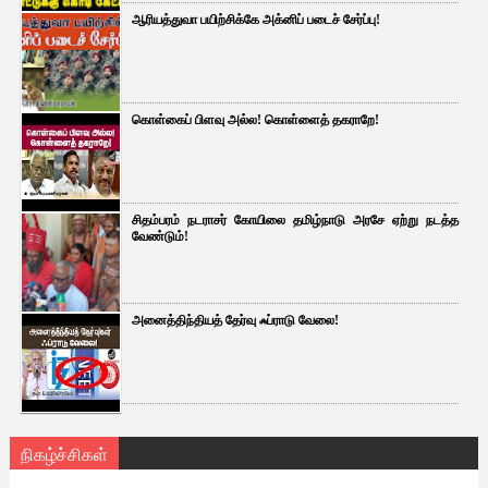
ஆரியத்துவா பயிற்சிக்கே அக்னிப் படைச் சேர்ப்பு!
கொள்கைப் பிளவு அல்ல! கொள்ளைத் தகராறே!
சிதம்பரம் நடராசர் கோயிலை தமிழ்நாடு அரசே ஏற்று நடத்த
வேண்டும்!
அனைத்திந்தியத் தேர்வு ஃப்ராடு வேலை!
நிகழ்ச்சிகள்