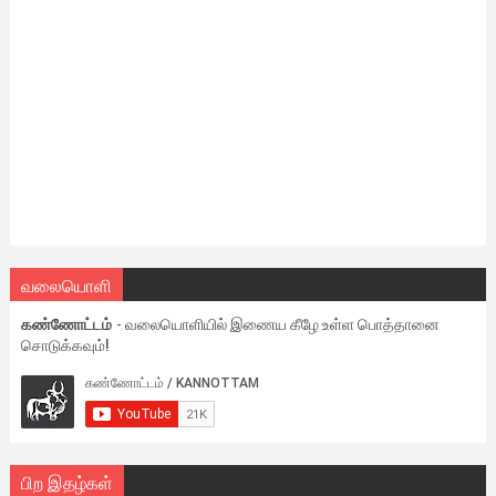
வலையொளி
கண்ணோட்டம்
- வலையொளியில் இணைய கீழே உள்ள பொத்தானை
சொடுக்கவும்!
பிற இதழ்கள்