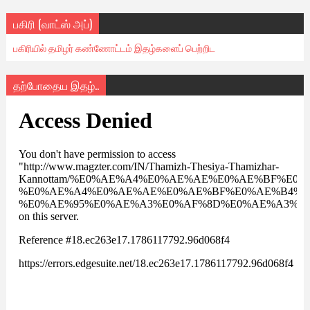
பகிரி (வாட்ஸ் அப்)
பகிரியில் தமிழர் கண்ணோட்டம் இதழ்களைப் பெற்றிட
தற்போதைய இதழ்..