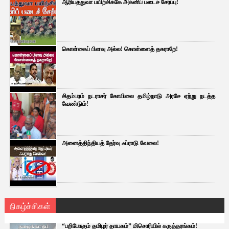
ஆரியத்துவா பயிற்சிக்கே அக்னிப் படைச் சேர்ப்பு!
கொள்கைப் பிளவு அல்ல! கொள்ளைத் தகராறே!
சிதம்பரம் நடராசர் கோயிலை தமிழ்நாடு அரசே ஏற்று நடத்த
வேண்டும்!
அனைத்திந்தியத் தேர்வு ஃப்ராடு வேலை!
நிகழ்ச்சிகள்
“பறிபோகும் தமிழர் தாயகம்” மிசொரியில் கருத்தரங்கம்!