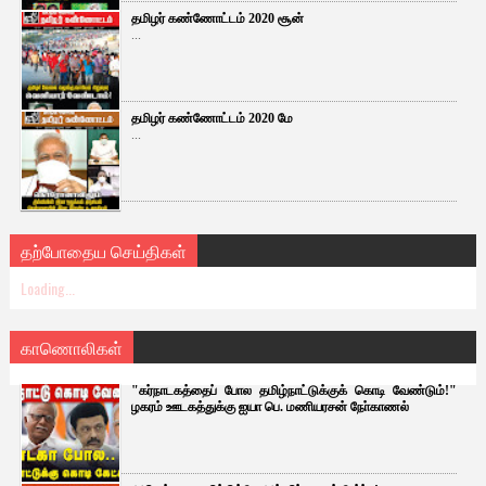
தமிழர் கண்ணோட்டம் 2020 சூன்
...
தமிழர் கண்ணோட்டம் 2020 மே
...
தற்போதைய செய்திகள்
Loading...
காணொலிகள்
"கர்நாடகத்தைப் போல தமிழ்நாட்டுக்குக் கொடி வேண்டும்!"
ழகரம் ஊடகத்துக்கு ஐயா பெ. மணியரசன் நோ்காணல்