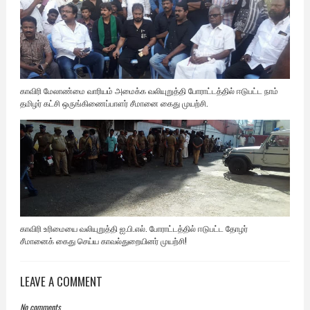
காவிரி மேலாண்மை வாரியம் அமைக்க வலியுறுத்தி போராட்டத்தில் ஈடுபட்ட நாம்
தமிழர் கட்சி ஒருங்கிணைப்பாளர் சீமானை கைது முயற்சி.
காவிரி உரிமையை வலியுறுத்தி ஐ.பி.எல். போராட்டத்தில் ஈடுபட்ட தோழர்
சீமானைக் கைது செய்ய காவல்துறையினர் முயற்சி!
LEAVE A COMMENT
No comments