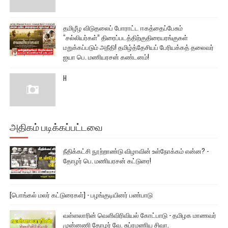
தமிழீழ விடுதலைப் போராட்ட ஈகத்தைப்பேசும்
“சல்லியர்கள்” திரைப்படத்திற்குதிரையரங்குகள்
மறுக்கப்படும் அநீதி! தமிழ்த்தேசியப் பேரியக்கத் தலைவர்
ஐயா பெ. மணியரசன் கண்டனம்!
H
அதிகம் படிக்கப்பட்டவை
நீதிக்கட்சி நூற்றாண்டு விழாவின் உள்நோக்கம் என்ன? -
தோழர் பெ. மணியரசன் கட்டுரை!
[பொங்கல் மலர் கட்டுரைகள்] - பழங்குடியினர் பண்பாடு
வள்ளலாரின் வெளிவிரிவியல் கோட்பாடு - தமிழக மாணவர்
முன்னணி தோழர் வே. சுப்ரமணிய சிவா.