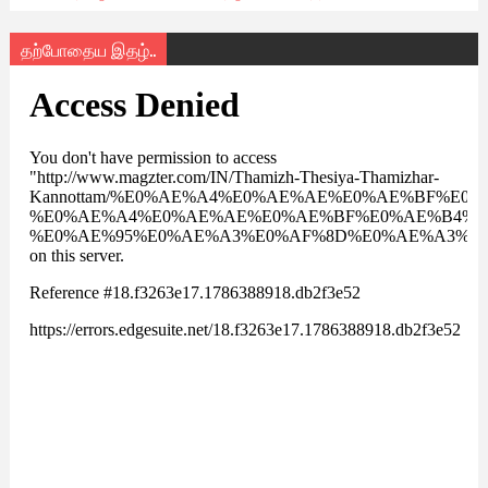
தற்போதைய இதழ்..