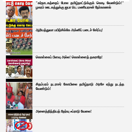
"கர்நாடகத்தைப் போல தமிழ்நாட்டுக்குக் கொடி வேண்டும்!"
ழகரம் ஊடகத்துக்கு ஐயா பெ. மணியரசன் நோ்காணல்
ஆரியத்துவா பயிற்சிக்கே அக்னிப் படைச் சேர்ப்பு!
கொள்கைப் பிளவு அல்ல! கொள்ளைத் தகராறே!
சிதம்பரம் நடராசர் கோயிலை தமிழ்நாடு அரசே ஏற்று நடத்த
வேண்டும்!
அனைத்திந்தியத் தேர்வு ஃப்ராடு வேலை!