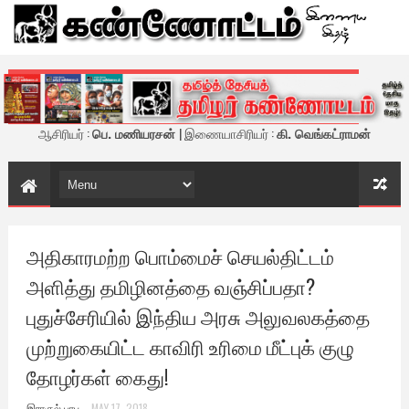
கண்ணோட்டம் - இணைய இதழ்
ஆசிரியர் :
பெ. மணியரசன்
| இணையாசிரியர் :
கி. வெங்கட்ராமன்
அதிகாரமற்ற பொம்மைச் செயல்திட்டம்
அளித்து தமிழினத்தை வஞ்சிப்பதா?
புதுச்சேரியில் இந்திய அரசு அலுவலகத்தை
முற்றுகையிட்ட காவிரி உரிமை மீட்புக் குழு
தோழர்கள் கைது!
இராகுல் பாபு
MAY 17, 2018