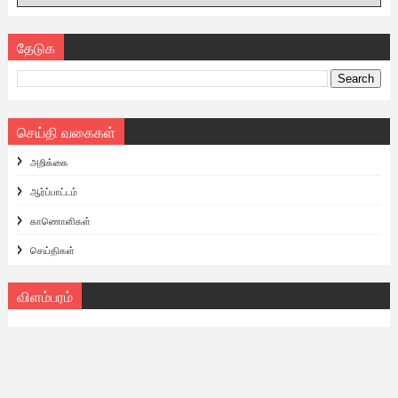
தேடுக
செய்தி வகைகள்
அறிக்கை
ஆர்ப்பாட்டம்
காணொளிகள்
செய்திகள்
விளம்பரம்