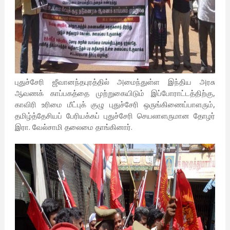
புதுச்சேரி ஜீவானந்தபுரத்தில் அமைந்துள்ள இந்திய அரசு
ஆவணக் காப்பகத்தை முற்றுகையிடும் இப்போராட்டத்திற்கு,
காவிரி உரிமை மீட்புக் குழு புதுச்சேரி ஒருங்கிணைப்பாளரும்,
தமிழ்த்தேசியப் பேரியக்கப் புதுச்சேரி செயலாளருமான தோழர்
இரா. வேல்சாமி தலைமை தாங்கினார்.