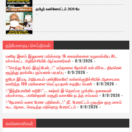
தமிழர் கண்ணோட்டம் 2020 மே
...
தற்போதைய செய்திகள்
மனித இனம் இதுவரை பார்க்காத 16 வைரஸ்களை உருவாக்கிய AI..
உச்சக்கட்ட அதிர்ச்சியில் ஆய்வாளர்கள்
- 8/9/2026
-
\"செத்து போய் இருப்பேன்..\" மம்தாவை நோக்கி கல் வீச்சு.. திடீரென
சூழ்ந்து தாக்கிய கும்பலால் பரபரப்பு
- 8/9/2026
-
ஐயோ இப்படி அநியாயம் பண்றீங்களே! கள்ளக்குறிச்சியில் ஆசையாக
வளர்த்த 100 மரங்களை வெட்டியதால் கதறிய பெண்
- 8/9/2026
-
\"இந்தியாவின் எதிரி\"... லஷ்கர் இ தொய்பா முக்கிய தலைவன்
மர்மச்சாவு.. பாகிஸ்தான் மசூதி வாசலில் நடந்த சம்பவம்
- 8/9/2026
-
\"நேபாளம் வரை போன பதில்கள்..\" நீட் போராட்டம் முடிஞ்சு ஒரு மாசம்
கூட ஆகல.. வெடித்த மற்றொரு போராட்டம்
- 8/9/2026
-
காணொலிகள்