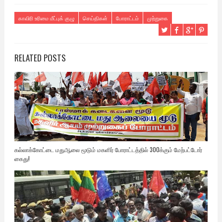
காவிரி உரிமை மீட்புக் குழு
செய்திகள்
போராட்டம்
முற்றுகை
RELATED POSTS
கல்லாக்கோட்டை மதுஆலை மூடும் மகளிர் போராட்டத்தில் 300க்கும் மேற்பட்டோர்
கைது!