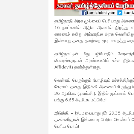
தமிழ்நாடு அரசு முல்லைப் பெரியாறு அணை
16 நாட்களில் அதிக அளவில் திறந்து வி
காரணம் என்று அம்மாநில அரசு வெளியிலும
இவ்வாறு தனது தவற்றை மூடி மறைத்து வரு
தமிழ்நாட்டின் மீது பழிபோடும் கேரளத
விவரங்களுடன் அண்மையில் உச்ச நீதிமன்
Affidavit) தகர்த்துள்ளது.
வெள்ளப் பெருக்கும் பேரழிவும் உச்சத்த
கேரளம் தனது இடுக்கி அணையிலிருந்தும்
36 ஆ.மி.க. (டி.எம்.சி.). இதில் முல்லைப்
பங்கு 6.65 ஆ.மி.க. மட்டுமே!
இடுக்கி – இடமலையாறு நீர் 29.35 ஆ.மி.க
தண்ணீர்தான் இவ்வளவு பெரிய வெள்ளப் ப
பெரிய பொய்!