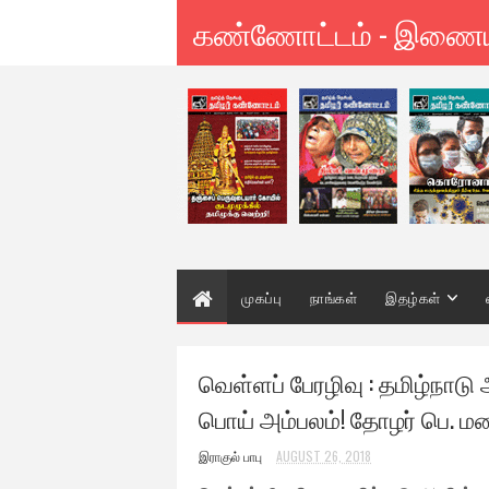
கண்ணோட்டம் - இணை
முகப்பு
நாங்கள்
இதழ்கள்
வெள்ளப் பேரழிவு : தமிழ்நாடு
பொய் அம்பலம்! தோழர் பெ. ம
இராகுல் பாபு
AUGUST 26, 2018