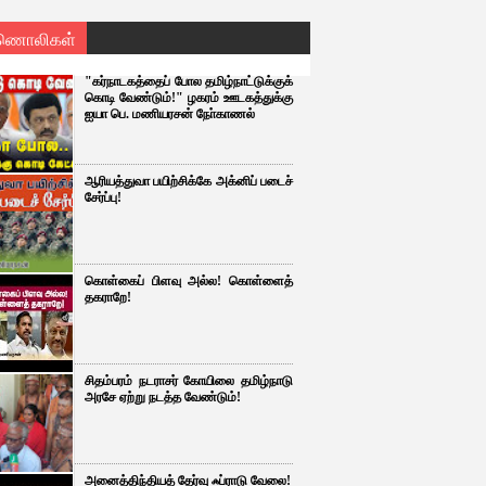
ணொலிகள்
"கர்நாடகத்தைப் போல தமிழ்நாட்டுக்குக்
கொடி வேண்டும்!" ழகரம் ஊடகத்துக்கு
ஐயா பெ. மணியரசன் நோ்காணல்
ஆரியத்துவா பயிற்சிக்கே அக்னிப் படைச்
சேர்ப்பு!
கொள்கைப் பிளவு அல்ல! கொள்ளைத்
தகராறே!
சிதம்பரம் நடராசர் கோயிலை தமிழ்நாடு
அரசே ஏற்று நடத்த வேண்டும்!
அனைத்திந்தியத் தேர்வு ஃப்ராடு வேலை!