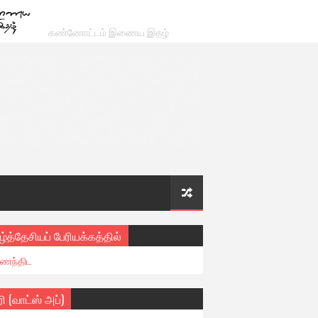
கண்ணோட்டம் இணைய இதழ்
ழ்த்தேசியப் பேரியக்கத்தில்
ைந்திட
ரி (வாட்ஸ் அப்)