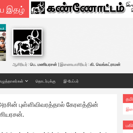
ய இதழ்
ஆசிரியர் :
பெ. மணியரசன்
| இணையாசிரியர் :
கி. வெங்கட்ராமன்
எழுத்தாளர்கள்
தொடர்புக்கு
இ-பேப்பர்
தமி
 அரசின் புள்ளிவிவரத்தால் கேரளத்தின்
இண
ணியரசன்.
பகி