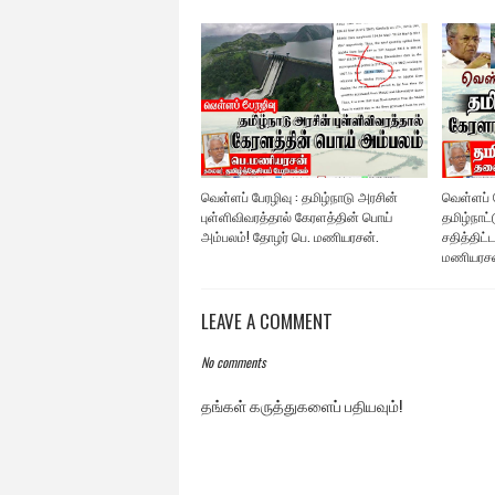
வெள்ளப் பேரழிவு : தமிழ்நாடு அரசின்
வெள்ளப் ப
புள்ளிவிவரத்தால் கேரளத்தின் பொய்
தமிழ்நாட்
அம்பலம்! தோழர் பெ. மணியரசன்.
சதித்திட்
மணியரசன
LEAVE A COMMENT
No comments
தங்கள் கருத்துகளைப் பதியவும்!