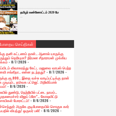
தமிழர் கண்ணோட்டம் 2020 மே
...
்போதைய செய்திகள்
க்கு தனி கட்டணம் தான்.. ஆனால் யாருக்கு
ுந்தும் தெரியுமா? நிர்மலா சீதாராமன் முக்கிய
க்கம்
- 8/7/2026
-
ய்யிடம் விவாகரத்து கேட்ட மனுவை வாபஸ் பெற்ற
வி சங்கீதா.. என்ன நடந்தது?
- 8/7/2026
-
க்கு ரூ.800.. இதை வச்சு வாடிப்பட்டிக்கு தான்
 முடியும்.. தவெக பட்ஜெட் அறிவிப்பால்
்பம்!
- 8/6/2026
-
யில் துண்டு, நெற்றியில் பட்டை நாமம்..
முதலமைச்சர் விஜய் ப்ரோ”.. கோஷமிட்டு
சாயிகள் போராட்டம்!
- 8/6/2026
-
ுச்செந்தூர் அருகே குடிபோதையில் சொகுசு கார்
ியதில் விபத்து! ஒருவர் பலி!
- 8/6/2026
-