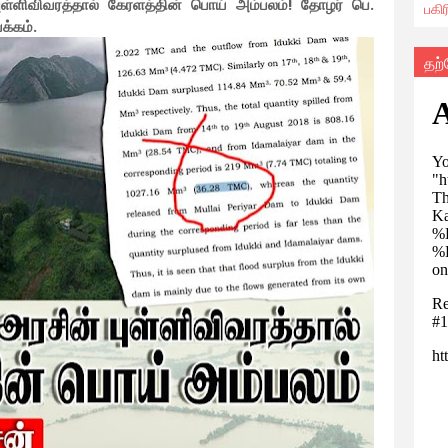
புள்ளிவிவரத்தால் கேரளத்தின் பொய் அம்பலம்! தோழர் பெ.
பகி
க்கம்.
தற