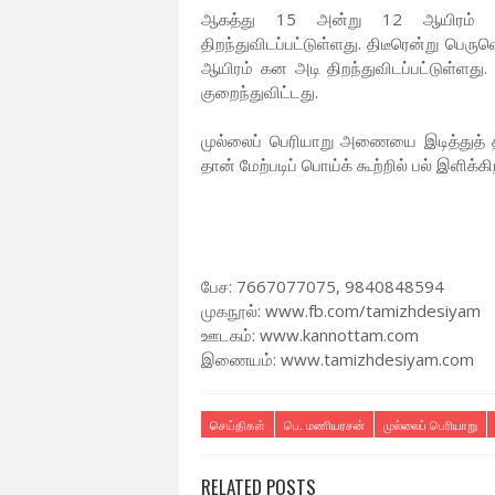
ஆகத்து 15 அன்று 12 ஆயிரம் கன
திறந்துவிடப்பட்டுள்ளது. திடீரென்று பெர
ஆயிரம் கன அடி திறந்துவிடப்பட்டுள்ளது.
குறைந்துவிட்டது.
முல்லைப் பெரியாறு அணையை இடித்துத் த
தான் மேற்படிப் பொய்க் கூற்றில் பல் இளிக்கி
பேச: 7667077075, 9840848594
முகநூல்: www.fb.com/tamizhdesiyam
ஊடகம்: www.kannottam.com
இணையம்: www.tamizhdesiyam.com
செய்திகள்
பெ. மணியரசன்
முல்லைப் பெரியாறு
RELATED POSTS