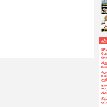
தற
UPI
பொர
விள
விஜ
மனை
ஆளு
போக
குழப
தலை
“\"
விவ
திர
ஓட்ட