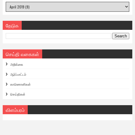
தேடுக
செய்தி வகைகள்
அறிக்கை
ஆர்ப்பாட்டம்
காணொளிகள்
செய்திகள்
விளம்பரம்