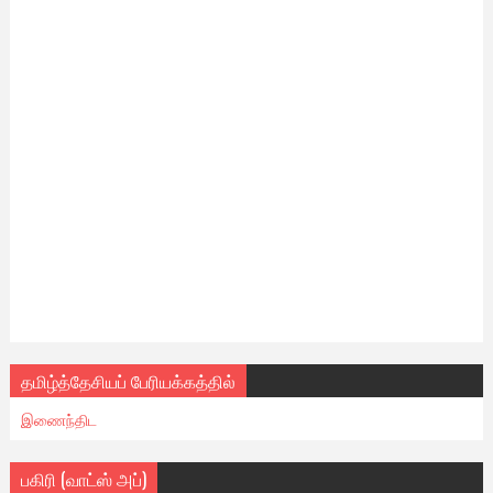
தமிழ்த்தேசியப் பேரியக்கத்தில்
இணைந்திட
பகிரி (வாட்ஸ் அப்)