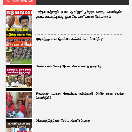
காணொலிகள்
"கர்நாடகத்தைப் போல தமிழ்நாட்டுக்குக் கொடி வேண்டும்!"
ழகரம் ஊடகத்துக்கு ஐயா பெ. மணியரசன் நோ்காணல்
ஆரியத்துவா பயிற்சிக்கே அக்னிப் படைச் சேர்ப்பு!
கொள்கைப் பிளவு அல்ல! கொள்ளைத் தகராறே!
சிதம்பரம் நடராசர் கோயிலை தமிழ்நாடு அரசே ஏற்று நடத்த
வேண்டும்!
அனைத்திந்தியத் தேர்வு ஃப்ராடு வேலை!