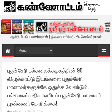
கண்ணோட்டம் - இணைய இதழ்
ஆசிரியர் :
பெ. மணியரசன்
| இணையாசிரியர் :
கி. வெங்கட்ராமன்
புதுச்சேரி பல்கலைக்கழகத்தின் 90
விழுக்காட்டு இடங்களை புதுச்சேரி
மாணவர்களுக்கே ஒதுக்க வேண்டும்!
பல்கலைப் பதிவாளரிடம் புதுச்சேரி மாணவர்
முன்னணி கோரிக்கை!
இராகுல் பாபு
APRIL 16, 2019