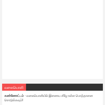
வலையொளி
கண்ணோட்டம்
- வலையொளியில் இணைய கீழே உள்ள பொத்தானை
சொடுக்கவும்!