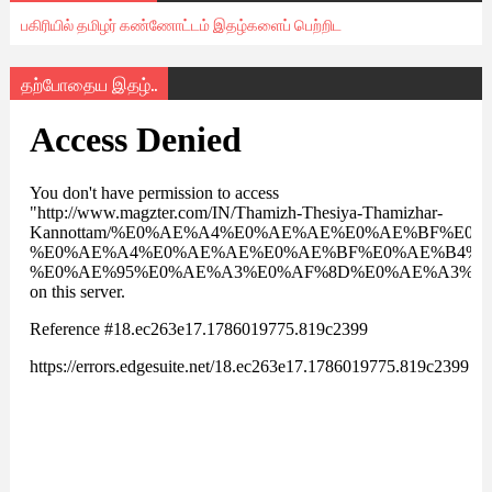
பகிரியில் தமிழர் கண்ணோட்டம் இதழ்களைப் பெற்றிட
தற்போதைய இதழ்..