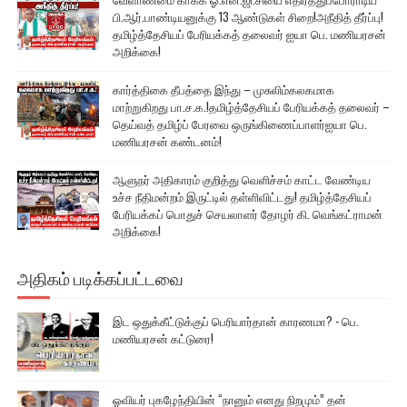
பி.ஆர்.பாண்டியனுக்கு 13 ஆண்டுகள் சிறை!அநீதித் தீர்ப்பு!
தமிழ்த்தேசியப் பேரியக்கத் தலைவர் ஐயா பெ. மணியரசன்
அறிக்கை!
கார்த்திகை தீபத்தை இந்து – முசுலிம்கலகமாக
மாற்றுகிறது பா.ச.க.!தமிழ்த்தேசியப் பேரியக்கத் தலைவர் –
தெய்வத் தமிழ்ப் பேரவை ஒருங்கிணைப்பாளர்ஐயா பெ.
மணியரசன் கண்டனம்!
ஆளுநர் அதிகாரம் குறித்து வெளிச்சம் காட்ட வேண்டிய
உச்ச நீதிமன்றம் இருட்டில் தள்ளிவிட்டது! தமிழ்த்தேசியப்
பேரியக்கப் பொதுச் செயலாளர் தோழர் கி. வெங்கட்ராமன்
அறிக்கை!
அதிகம் படிக்கப்பட்டவை
இட ஒதுக்கீட்டுக்குப் பெரியார்தான் காரணமா? - பெ.
மணியரசன் கட்டுரை!
ஓவியர் புகழேந்தியின் “நானும் எனது நிறமும்” தன்