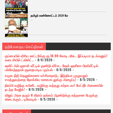
தமிழர் கண்ணோட்டம் 2020 மே
...
தற்போதைய செய்திகள்
குப்பையில் வீசிய லாட்டரிக்கு ரூ.10.90 கோடி பரிசு.. இப்படியா நடக்கனும்!
கடைசியில் ட்விஸ்ட்..
- 8/6/2026
-
ஷகிப் அல் ஹசன் வீட்டில் குண்டு வீச்சு.. ஷேக் ஹசீனா பிரஸ்மீட்டில்
பங்கேற்றதால் சூறையாடிய கும்பல்
- 8/6/2026
-
சமூக நீதி தெலுங்கானா உச்சிமாநாடு.. இந்தியா முழுவதும்
சமத்துவத்தை நோக்கிய உரையாடலுக்கு அழைப்பு!
- 8/5/2026
-
நிரம்பி வழிந்த கபினி.. வழிக்கு வந்தது கர்நாடகா! மேட்டூர் அணையில்
நடந்த மேஜிக்!
- 8/5/2026
-
விஜய் அரசு தரும் 8 கிராம் தங்கம் ஆண்டுக்கு எத்தனை பேருக்கு
கிடைக்கும்.. டிகோடிங்
- 8/5/2026
-