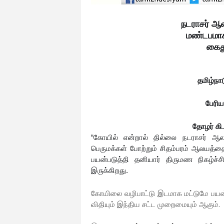
நடராசர் ஆ
மண்டபமாக 
கைத
தமிழ்நாட
பேரிய
தோழர் கி
“கோயில் என்றால் தில்லை நடராசர் ஆல
பெருமக்கள் போற்றும் சிதம்பரம் ஆலயத்த
பயன்படுத்தி தனியார் திருமண நிகழ்ச்சிக
இருக்கிறது.
கோயிலை வழிபாட்டு இடமாக மட்டுமே பயன்
விதியும் இந்திய சட்ட முறைமையும் ஆகும்.