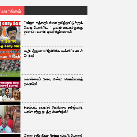
ணொலிகள்
"கர்நாடகத்தைப் போல தமிழ்நாட்டுக்குக்
கொடி வேண்டும்!" ழகரம் ஊடகத்துக்கு
ஐயா பெ. மணியரசன் நோ்காணல்
ஆரியத்துவா பயிற்சிக்கே அக்னிப் படைச்
சேர்ப்பு!
கொள்கைப் பிளவு அல்ல! கொள்ளைத்
தகராறே!
சிதம்பரம் நடராசர் கோயிலை தமிழ்நாடு
அரசே ஏற்று நடத்த வேண்டும்!
அனைத்திந்தியத் தேர்வு ஃப்ராடு வேலை!