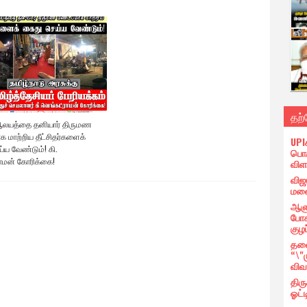
தற
 ஆலயத்தை தனியார் திருமண
 மாற்றிய தீட்சிதர்களைக்
UPI
்ய வேண்டும்! கி.
பொர
ாமன் கோரிக்கை!
விள
விஜ
மனை
ஆளு
போக
குழப
தலை
“\"
விவ
திர
ஓட்ட