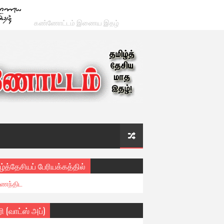
கண்ணோட்டம் இணைய இதழ்
ழ்த்தேசியப் பேரியக்கத்தில்
ைந்திட
ரி (வாட்ஸ் அப்)