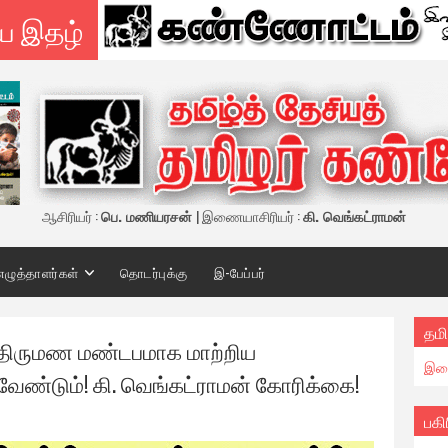
ய இதழ்
ஆசிரியர் :
பெ. மணியரசன்
| இணையாசிரியர் :
கி. வெங்கட்ராமன்
எழுத்தாளர்கள்
தொடர்புக்கு
இ-பேப்பர்
தமி
 திருமண மண்டபமாக மாற்றிய
இண
வேண்டும்! கி. வெங்கட்ராமன் கோரிக்கை!
பகி