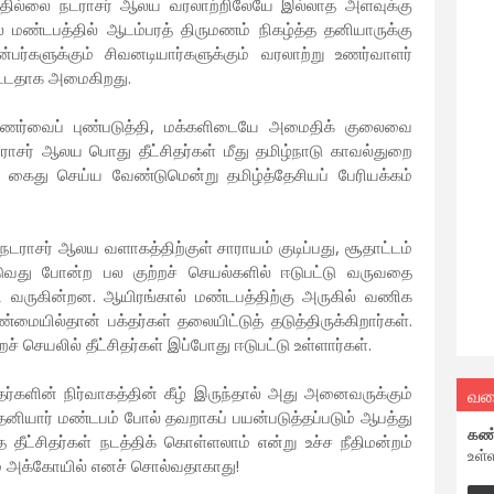
தில்லை நடராசர் ஆலய வரலாற்றிலேயே இல்லாத அளவுக்கு
் மண்டபத்தில் ஆடம்பரத் திருமணம் நிகழ்த்த தனியாருக்கு
பர்களுக்கும் சிவனடியார்களுக்கும் வரலாற்று உணர்வாளர்
ோட்டதாக அமைகிறது.
 உணர்வைப் புண்படுத்தி, மக்களிடையே அமைதிக் குலைவை
 நடராசர் ஆலய பொது தீட்சிதர்கள் மீது தமிழ்நாடு காவல்துறை
, கைது செய்ய வேண்டுமென்று தமிழ்த்தேசியப் பேரியக்கம்
நடராசர் ஆலய வளாகத்திற்குள் சாராயம் குடிப்பது, சூதாட்டம்
படுவது போன்ற பல குற்றச் செயல்களில் ஈடுபட்டு வருவதை
ி வருகின்றன. ஆயிரங்கால் மண்டபத்திற்கு அருகில் வணிக
மையில்தான் பக்தர்கள் தலையிட்டுத் தடுத்திருக்கிறார்கள்.
 செயலில் தீட்சிதர்கள் இப்போது ஈடுபட்டு உள்ளார்கள்.
தர்களின் நிர்வாகத்தின் கீழ் இருந்தால் அது அனைவருக்கும்
வல
யார் மண்டபம் போல் தவறாகப் பயன்படுத்தப்படும் ஆபத்து
கண
 தீட்சிதர்கள் நடத்திக் கொள்ளலாம் என்று உச்ச நீதிமன்றம்
உள்
ைமை அக்கோயில் எனச் சொல்வதாகாது!