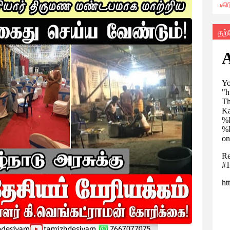
பகி
தற