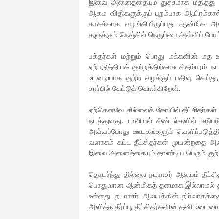
இவை அனைத்தையும் துச்சமாக மதித்து 
ஆகம விதிகளுக்குப் புறம்பாக ஆயிரம்கால
காசுக்காக வழங்கியிருப்பது ஆன்மிக அன்
களுக்கும் நெஞ்சில் நெருப்பை அள்ளிப் ப
பக்தர்கள் மற்றும் பொது மக்களின் மத
ஏற்படுத்தியக் குற்றத்திற்காக சிதம்பரம்
உடனடியாக குற்ற வழக்குப் பதிவு செய்து
சார்பில் கேட்டுக் கொள்கிறேன்.
ஏற்கெனவே தில்லைக் கோயில் தீட்சிதர்கள் 
நடத்துவது, பாலியல் சீண்டல்களில் ஈடு
அவ்வப்போது ஊடகங்களும் வெளிப்படுத்த
வளாகம் கட்ட தீட்சிதர்கள் முயன்றதை அண்
இவை அனைத்தையும் தாண்டிய பெரும் குற்றச்
தொடர்ந்து தில்லை நடராசர் ஆலயம் தீட்சி
பொதுவான ஆன்மிகத் தளமாக இல்லாமல் தனி
உள்ளது. நடராசர் ஆலயத்தின் நிர்வாகத்தை
அளித்த தீர்ப்பு, தீட்சிதர்களின் தனி உட