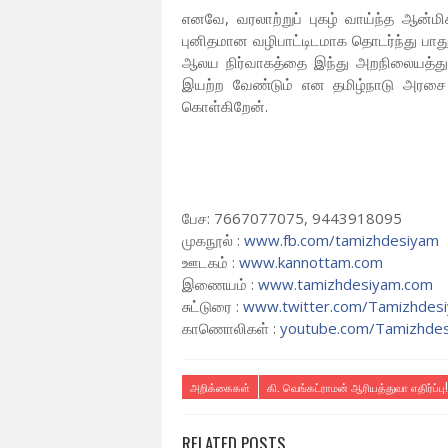
எனவே, வரலாற்றுப் புகழ் வாய்ந்த ஆன்மி
புனிதமான வழிபாட்டிடமாக தொடர்ந்து பாது
ஆலய நிர்வாகத்தை இந்து அறநிலையத்துறை
இயற்ற வேண்டும் என தமிழ்நாடு அரசை தமிழ
கொள்கிறேன்.
பேச: 7667077075, 9443918095
முகநூல் :
www.fb.com/tamizhdesiyam
ஊடகம் :
www.kannottam.com
இணையம் :
www.tamizhdesiyam.com
சுட்டுரை :
www.twitter.com/
Tamizhdes
காணொலிகள் :
youtube.com/Tamizhde
அறிக்கைகள்
கி. வெங்கட்ராமன் ஆரியத்துவா எதிர்ப்பு!
RELATED POSTS