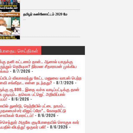
தமிழர் கண்ணோட்டம் 2020 மே
...
்போதைய செய்திகள்
க்கு தனி கட்டணம் தான்.. ஆனால் யாருக்கு
ுந்தும் தெரியுமா? நிர்மலா சீதாராமன் முக்கிய
க்கம்
- 8/7/2026
-
ய்யிடம் விவாகரத்து கேட்ட மனுவை வாபஸ் பெற்ற
வி சங்கீதா.. என்ன நடந்தது?
- 8/7/2026
-
க்கு ரூ.800.. இதை வச்சு வாடிப்பட்டிக்கு தான்
 முடியும்.. தவெக பட்ஜெட் அறிவிப்பால்
்பம்!
- 8/6/2026
-
யில் துண்டு, நெற்றியில் பட்டை நாமம்..
முதலமைச்சர் விஜய் ப்ரோ”.. கோஷமிட்டு
சாயிகள் போராட்டம்!
- 8/6/2026
-
ுச்செந்தூர் அருகே குடிபோதையில் சொகுசு கார்
ியதில் விபத்து! ஒருவர் பலி!
- 8/6/2026
-