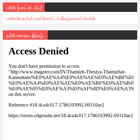
பகிரி (வாட்ஸ் அப்)
பகிரியில் தமிழர் கண்ணோட்டம் இதழ்களைப் பெற்றிட
தற்போதைய இதழ்..