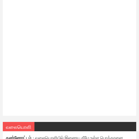
வலையொளி
கண்ணோட்டம்
- வலையொளியில் இணைய கீழே உள்ள பொத்தானை