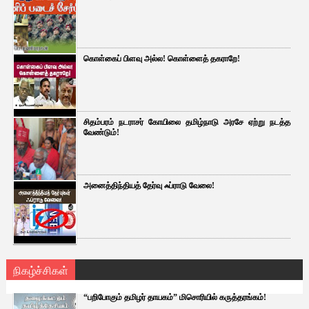
கொள்கைப் பிளவு அல்ல! கொள்ளைத் தகராறே!
சிதம்பரம் நடராசர் கோயிலை தமிழ்நாடு அரசே ஏற்று நடத்த
வேண்டும்!
அனைத்திந்தியத் தேர்வு ஃப்ராடு வேலை!
நிகழ்ச்சிகள்
“பறிபோகும் தமிழர் தாயகம்” மிசொரியில் கருத்தரங்கம்!
...