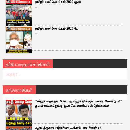
தமிழர் கண்ணோட்டம் 2020 சூன்
...
தமிழர் கண்ணோட்டம் 2020 மே
...
தற்போதைய செய்திகள்
Loading...
காணொலிகள்
"கர்நாடகத்தைப் போல தமிழ்நாட்டுக்குக் கொடி வேண்டும்!"
ழகரம் ஊடகத்துக்கு ஐயா பெ. மணியரசன் நோ்காணல்
ஆரியத்துவா பயிற்சிக்கே அக்னிப் படைச் சேர்ப்பு!