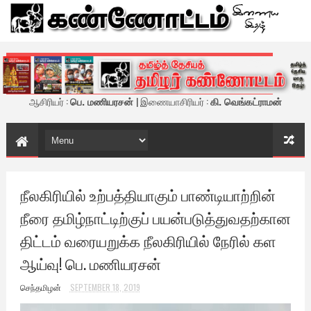
கண்ணோட்டம் - இணைய இதழ்
ஆசிரியர் :
பெ. மணியரசன்
| இணையாசிரியர் :
கி. வெங்கட்ராமன்
நீலகிரியில் உற்பத்தியாகும் பாண்டியாற்றின்
நீரை தமிழ்நாட்டிற்குப் பயன்படுத்துவதற்கான
திட்டம் வரையறுக்க நீலகிரியில் நேரில் கள
ஆய்வு! பெ. மணியரசன்
செந்தமிழன்
SEPTEMBER 18, 2019