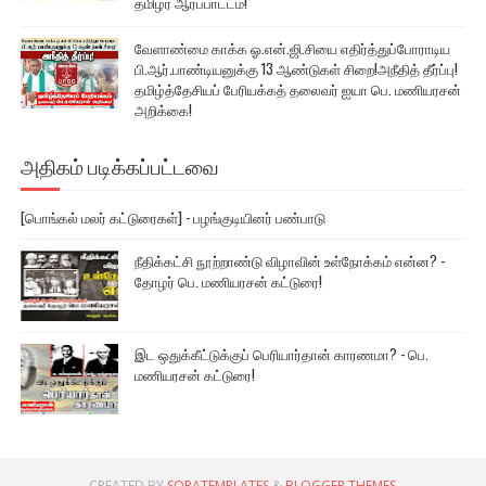
தமிழர் ஆர்ப்பாட்டம்!
வேளாண்மை காக்க ஓ.என்.ஜி.சியை எதிர்த்துப்போராடிய
பி.ஆர்.பாண்டியனுக்கு 13 ஆண்டுகள் சிறை!அநீதித் தீர்ப்பு!
தமிழ்த்தேசியப் பேரியக்கத் தலைவர் ஐயா பெ. மணியரசன்
அறிக்கை!
அதிகம் படிக்கப்பட்டவை
[பொங்கல் மலர் கட்டுரைகள்] - பழங்குடியினர் பண்பாடு
நீதிக்கட்சி நூற்றாண்டு விழாவின் உள்நோக்கம் என்ன? -
தோழர் பெ. மணியரசன் கட்டுரை!
இட ஒதுக்கீட்டுக்குப் பெரியார்தான் காரணமா? - பெ.
மணியரசன் கட்டுரை!
CREATED BY
SORATEMPLATES
&
BLOGGER THEMES