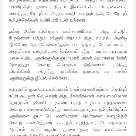
மகளிர் ஆயம் தலைவர் திரு. ம. இலட்சுமி அம்மாள், தலைமைச்
செயற்குழு தோழர் க. அருணபாரதி, கூடலூர் த.தே.பே. தோழர்
தமிழ்ச்செல்வன் ஆகியோர் உடன் வந்தனர்.
ஓய்வு பெற்ற மின்துறை கண்காணிப்பாளர் திரு. சி.ஆர்.
கிருஷ்ணன் மற்றும் மங்குலி கிராமம் திரு. எம்.எஸ். ஆண்டி
ஆகியோர் தேவர்சோலையிலுள்ள பாடாந்துறை, வேடன் வயல் -
செளுக்காடி, மங்குலி, கொங்கம்வயல், புத்தூர் வயல், மறுப்பமுடி
மலை ஆகிய பகுதிகளுக்கு ஐயா மணியரசன் அவர்களை நேரில்
அழைத்துச் சென்று அங்குள்ள நீர்நிலைகள் குறித்து
விளக்கினர். மகிழுந்து பயணிக்க முடியாத பல மலைப்
பகுதிகளுக்கு ஜீப்பில் சென்றனர்.
கூடலூரில் ஐயா பெ. மணியரசன் அவர்கள வரவேற்ற நாம் தமிழர்
கட்சி கூடலூர் செயலாளர் திரு. கேத்தீசுவரன் தலைமையிலான
தோழர்கள், ஓவேலி – சூண்டி பகுதி வழியாக சந்தனமலை
சென்று எல்லமலையிலிருந்து பாண்டியாறு உருவாகும் நீர்ப்பிடிப்புப்
பகுதிகளை ஐயா பெ. மணியரசன் அவர்களை அழைத்துச்
சென்று காண்பித்தனர். கூடலூர் எழுத்தாளர் சி. கந்தையா
அவர்கள் தாம் எழுதிய நூலை ஐயா பெ. மணியரசன்
அவர்களிடம் நேரில் வழங்கிப் பேசினார்.