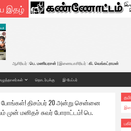
ய இதழ்
ஆசிரியர் :
பெ. மணியரசன்
| இணையாசிரியர் :
கி. வெங்கட்ராமன்
எழுத்தாளர்கள்
தொடர்புக்கு
இ-பேப்பர்
தமி
் போங்கள்! திசம்பர் 20 அன்று சென்னை
இண
முன் மனிதச் சுவர் போராட்டம்! பெ.
பகி