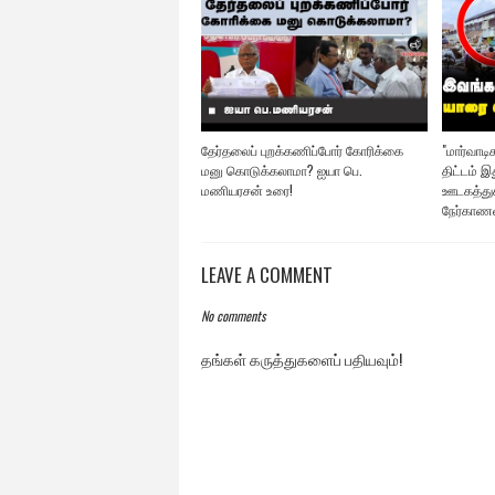
தேர்தலைப் புறக்கணிப்போர் கோரிக்கை
"மார்வாட
மனு கொடுக்கலாமா? ஐயா பெ.
திட்டம் இத
மணியரசன் உரை!
ஊடகத்துக
நேர்காணல
LEAVE A COMMENT
No comments
தங்கள் கருத்துகளைப் பதியவும்!