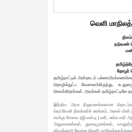
வெளி மாநிலத்த
திசம
நடுவண் 
மனி
தமிழ்த்த
தோழர் ப
தமிழ்நாட்டில் அன்றாடம் பல்லாயிரக்கணக்க
தொழில்நுட்ப வேலையிலிருந்து, உடலு
கொள்கிறார்கள். அவர்கள் தமிழ்நாட்டிலே தங்
இந்திய அரசு நிறுவனங்களான தொடர்வண்
நெய்வேலி நிலக்கரிச் சுரங்கம், அனல் ம
சரக்கு சேவை (ஜி.எஸ்.டி.) வரி, சுங்க வர
அலுவலகங்கள், துறைமுகங்கள், வானூர்
விழுக்காடு வேலை வெளி மாநிலத்தவர்களுக