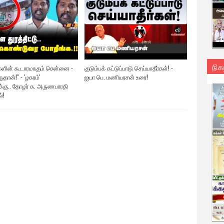
நிக
ிகளின் கூடாரமாகும் சென்னை -
குடும்பக் கட்டுப்பாடு செய்யாதீர்கள்! -
ுதான்!" - 'ழகரம்'
ஐயா பெ. மணியரசன் உரை!
்கு.. தோழர் க. அருணபாரதி
்!