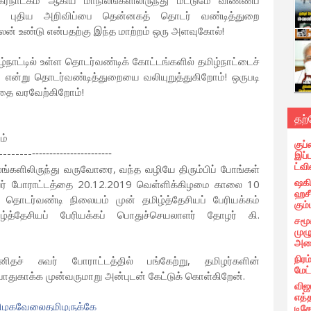
, கர்நாடகம் ஆகிய மாநிலங்களிலிருந்து மட்டுமே விண்ணப்
்ட புதிய அறிவிப்பை தென்னகத் தொடர் வண்டித்துறை
 பலன் உண்டு என்பதற்கு இந்த மாற்றம் ஒரு அளவுகோல்!
நாட்டில் உள்ள தொடர்வண்டிக் கோட்டங்களில் தமிழ்நாட்டைச்
ும் என்று தொடர்வண்டித்துறையை வலியுறுத்துகிறோம்! ஒருபடி
்தை வரவேற்கிறோம்!
தற
ம்
குப்
--------
இப்
-----------------------
ட்வி
்களிலிருந்து வருவோரை, வந்த வழியே திரும்பிப் போங்கள்
ஷகிப
வர் போராட்டத்தை 20.12.2019 வெள்ளிக்கிழமை காலை 10
ஹசீ
தொடர்வண்டி நிலையம் முன் தமிழ்த்தேசியப் பேரியக்கம்
கும்
தமிழ்த்தேசியப் பேரியக்கப் பொதுச்செயலாளர் தோழர் கி.
சமூ
முழ
அழை
நிரம
ிதச் சுவர் போராட்டத்தில் பங்கேற்று, தமிழர்களின்
மேட
ாதுகாக்க முன்வருமாறு அன்புடன் கேட்டுக் கொள்கிறேன்.
விஜ
எத்
ிழகவேலைதமிழருக்கே
டிக