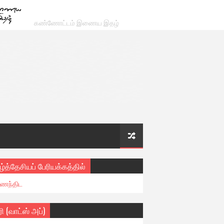
கண்ணோட்டம் இணைய இதழ்
ழ்த்தேசியப் பேரியக்கத்தில்
ைந்திட
ரி (வாட்ஸ் அப்)