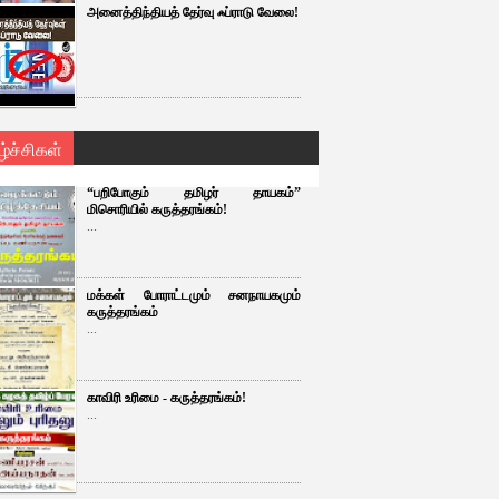
அனைத்திந்தியத் தேர்வு ஃப்ராடு வேலை!
ழ்ச்சிகள்
“பறிபோகும் தமிழர் தாயகம்”
மிசொரியில் கருத்தரங்கம்!
...
மக்கள் போராட்டமும் சனநாயகமும்
கருத்தரங்கம்
...
காவிரி உரிமை - கருத்தரங்கம்!
...