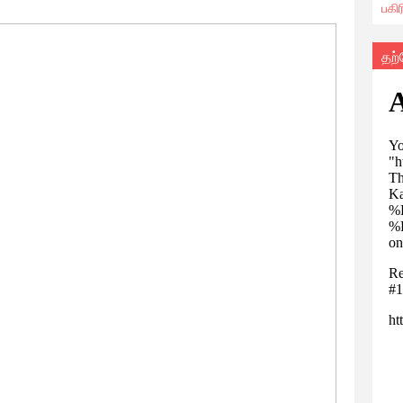
பகி
தற