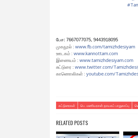
#Tam
பேச: 7667077075, 9443918095
முகநூல் :
www.fb.com/tamizhdesiyam
ஊடகம் :
www.kannottam.com
இணையம் :
www.tamizhdesiyam.com
சுட்டுரை :
www.twitter.com/
Tamizhdes
காணொலிகள் :
youtube.com/Tamizhde
கட்டுரைகள்
பெ. மணியரசன் தாயகப் பாதுகாப்பு
வெ
RELATED POSTS