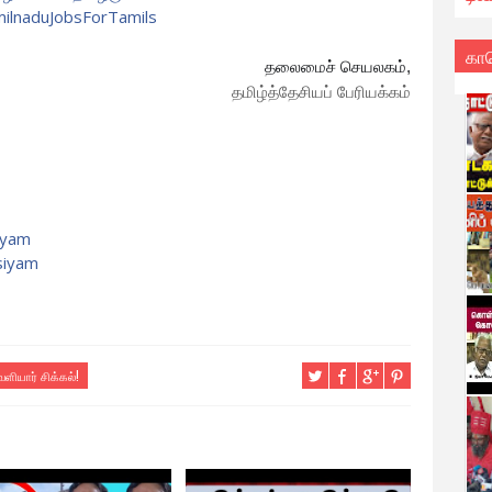
ilnaduJobsForTamils
கா
தலைமைச் செயலகம்,
தமிழ்த்தேசியப் பேரியக்கம்
iyam
siyam
ளியார் சிக்கல்!