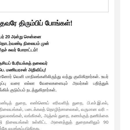
வரே திரும்பிப் போங்கள்!
்பர் 20 அன்று சென்னை
தொடர்வண்டி நிலையம் முன்
தச் சுவர் போராட்டம்!
ேசியப் பேரியக்கத் தலைவர்
ெ. மணியரசன் அறிவிப்பு!
ானோர் வெளி மாநிலங்களிலிருந்து வந்து குவிகிறார்கள். உயர்
ழைப்பு வரை எல்லா வேலைகளையும் அவர்கள் பறித்துக்
கிக் குடும்பம் நடத்துகிறார்கள்.
டித் துறை, எண்ணெய் எரிவளித் துறை, பி.எச்.இ.எல்,
ின் நிலையங்கள், படைக்கலத் தொழிற்சாலைகள், வருமான வரி –
ி அலுவலகங்கள், வங்கிகள், அஞ்சல் துறை, கணக்குத் தணிக்கை
தி நிலையங்கள் உள்ளிட்ட அனைத்துத் துறைகளிலும் 90
்கே வழங்கப்படுகிறது.