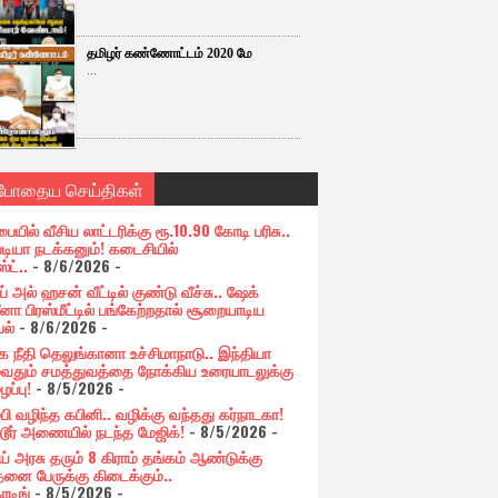
தமிழர் கண்ணோட்டம் 2020 மே
...
்போதைய செய்திகள்
பையில் வீசிய லாட்டரிக்கு ரூ.10.90 கோடி பரிசு..
படியா நடக்கனும்! கடைசியில்
ஸ்ட்..
- 8/6/2026
-
் அல் ஹசன் வீட்டில் குண்டு வீச்சு.. ஷேக்
னா பிரஸ்மீட்டில் பங்கேற்றதால் சூறையாடிய
பல்
- 8/6/2026
-
க நீதி தெலுங்கானா உச்சிமாநாடு.. இந்தியா
ுவதும் சமத்துவத்தை நோக்கிய உரையாடலுக்கு
ப்பு!
- 8/5/2026
-
்பி வழிந்த கபினி.. வழிக்கு வந்தது கர்நாடகா!
்டூர் அணையில் நடந்த மேஜிக்!
- 8/5/2026
-
ய் அரசு தரும் 8 கிராம் தங்கம் ஆண்டுக்கு
தனை பேருக்கு கிடைக்கும்..
ோடிங்
- 8/5/2026
-