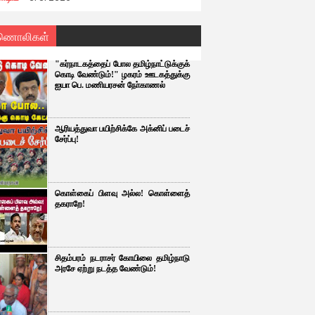
ணொலிகள்
"கர்நாடகத்தைப் போல தமிழ்நாட்டுக்குக்
கொடி வேண்டும்!" ழகரம் ஊடகத்துக்கு
ஐயா பெ. மணியரசன் நோ்காணல்
ஆரியத்துவா பயிற்சிக்கே அக்னிப் படைச்
சேர்ப்பு!
கொள்கைப் பிளவு அல்ல! கொள்ளைத்
தகராறே!
சிதம்பரம் நடராசர் கோயிலை தமிழ்நாடு
அரசே ஏற்று நடத்த வேண்டும்!