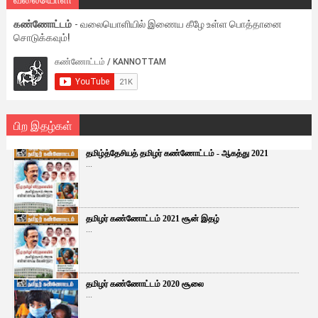
கண்ணோட்டம்
- வலையொளியில் இணைய கீழே உள்ள பொத்தானை
சொடுக்கவும்!
பிற இதழ்கள்
தமிழ்த்தேசியத் தமிழர் கண்ணோட்டம் - ஆகத்து 2021
...
தமிழர் கண்ணோட்டம் 2021 சூன் இதழ்
...
தமிழர் கண்ணோட்டம் 2020 சூலை
...