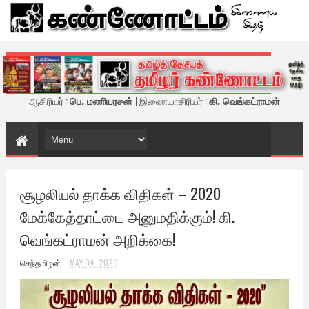
கண்ணோட்டம் - இணைய இதழ்
ஆசிரியர் :
பெ. மணியரசன்
| இணையாசிரியர் :
கி. வெங்கட்ராமன்
சூழலியல் தாக்க விதிகள் – 2020
மேக்கேத்தாட்டை அனுமதிக்கும்! கி.
வெங்கட்ராமன் அறிக்கை!
செந்தமிழன்
MAY 04, 2020