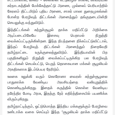
கர்நாடகத்தின் மேக்கேத்தாட்டு அணை, முல்லைப் பெரியாற்றில்
கேரளம் திட்டமிடும் புதிய அணை, சாகர் மாலா துறைமுகங்கள்
போன்ற பேரழிவுத் திட்டங்கள் அனைத்தும் தங்குதடையின்றி
செயலுக்கு வந்துவிடும்.
இத்திட்டங்கள் சுற்றுச்சூழல் தாக்க மதிப்பீட்டு அறிக்கை
அடிப்படையிலேயே இசைவு பெறாமல் நிறுத்தி
வைக்கப்பட்டிருக்கின்றன. இந்த நிபந்தனை நீக்கப்பட்டுவிட்டால்,
இந்தப் பேரழிவுத் திட்டங்கள் அனைத்தும் நிறைவேறி
தமிழ்நாட்டை உருக்குலைத்துவிடும். இந்தியாவின் பிற
பகுதிகளிலும் நிறுத்தி வைக்கப்பட்டிருக்கிற பல பேரழிவுத்
திட்டங்கள் செயல்பட்டு, பெருந் தொகையான மக்கள் சூழலியல்
அகதிகளாக இடம்பெயர நேரிடும்.
உலகை உலுக்கி வரும் கொரோனா வைரஸ் சுற்றுச்சூழலை
பாதுகாக்க வேண்டிய அவசியத்தை வலியுறுத்திக்
கொண்டிருக்கிறது. இதைக் கருத்தில் கொள்ள வேண்டிய
நரேந்திர மோடி அரசு, இதற்கு நேர் எதிர்த்திசையில் பயணிக்க
விரும்புகிறது.
தமிழ்நாட்டிற்கும், ஒட்டுமொத்த இந்திய மக்களுக்கும் பேரழிவை
உண்டாக்க வகை செய்யும் இந்த “சூழலியல் தாக்க மதிப்பீட்டு