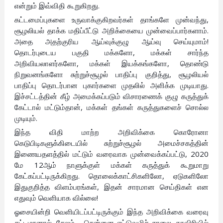
என்றும் இவ்விதி கூறுகிறது.
கட்டமைப்புகளை உருவாக்குகிறவர்கள் தாங்களே முன்வந்து,
சூழலியல் தாக்க மதிப்பீட்டு அறிக்கையை முன்வைப்பார்களாம்.
அதை அதற்குரிய ஆய்வுக்குழு ஆய்வு செய்யுமாம்!
தொடர்புடைய பகுதி மக்களோ, மக்கள் சார்ந்த
அறிவியலாளர்களோ, மக்கள் இயக்கங்களோ, தொண்டு
நிறுவனங்களோ சுற்றுச்சூழல் பாதிப்பு குறித்து, சூழலியல்
பாதிப்பு தொடர்பான புகார்களை முதலில் அளிக்க முடியாது.
இச்சட்டத்தின் கீழ் அமைக்கப்படும் விசாரணைக் குழு கருத்துக்
கேட்டால் மட்டும்தான், மக்கள் தங்கள் கருத்துகளைச் சொல்ல
முடியும்.
இந்த விதி மாற்ற அறிவிக்கை கொரோனா
கெடுபிடிகளுக்கிடையில் சுற்றுச்சூழல் அமைச்சகத்தின்
இணையதளத்தில் மட்டும் வரைவாக முன்வைக்கப்பட்டு, 2020
மே 12ஆம் நாளுக்குள் மக்கள் கருத்துக் கூறுமாறு
கேட்கப்பட்டிருக்கிறது. தொலைக்காட்சிகளிலோ, ஏடுகளிலோ
இதுகுறித்த விளம்பரங்கள், இதன் சாரமான செய்திகள் என
எதுவும் வெளியாக வில்லை!
ஓசையின்றி வெளியிடப்பட்டிருக்கும் இந்த அறிவிக்கை வரைவு
சட்டமானால், சேலம் – சென்னை எட்டுவழிச் சாலை, காவிரியில்