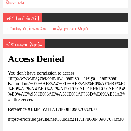
இணைந்திட
பகிரி (வாட்ஸ் அப்)
பகிரியில் தமிழர் கண்ணோட்டம் இதழ்களைப் பெற்றிட
தற்போதைய இதழ்..