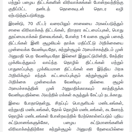
மற்றும் பழைய திட்டங்களின் விரிவாக்கங்கள் போன்றவற்றிற்கு
குறிப்பிட்ட தண்டத் தொகையுடன் தொடர வழி
ஏற்படுத்தப்படுகிறது.
இரண்டு, 70 மீட்டர் வரையிலும் சாலையை அகலப்படுத்தும்
சாலை விரிவாக்கத் திட்டங்கள், நீராதார கட்டமைப்புகள், பொது
தூய்மையாக்கல் நிலையங்கள், போன்ற 14 வகை சூழல் பகைத்
திட்டங்கள் இனி சூழலியல் தாக்க மதிப்பீட்டு அறிக்கையை
முன்வைக்க வேண்டியதோ, சுற்றுச்சூழல் அமைச்சகத்திடம் முன்
அனுமதி பெற வேண்டியதோ இல்லை! இதுமட்டுமின்றி, கேந்திர
முக்கியத்துவம் வாய்ந்த தொழில் திட்டங்கள் மற்றும்
பாதுகாப்புக்கு முக்கியமான திட்டங்கள் என இந்திய அரசு
அறிவிக்கும் எந்தக் கட்டமைப்புக்கும் சுற்றுச்சூழல் தாக்க
அறிக்கை முன்வைக்க வேண்டிய தில்லை. சூழல்
அமைச்சகத்தின் முன் அனுமதிக்காகவும் காத்திருக்க
வேண்டியதில்லை. அவற்றில் மக்கள் கருத்துக் கேட்பும் நடக்காது.
இவை போதாதென்று, சிறப்புப் பொருளியல் மண்டலங்கள்,
ஏற்றுமதி மண்டலங்கள், தோல் தொழில் மண்டலங்கள், கடலோரத்
தொழில் மண்டலங்கள் போன்றவற்றில் மேற்கொள்ளப்படும் புதிய
கட்டுமானங்களுக்கோ, பழைய கட்டுமானங்களின்
விரிவாக்கத்திற்கோ சுற்றுச்சூழல் அனுமதி தேவையில்லை