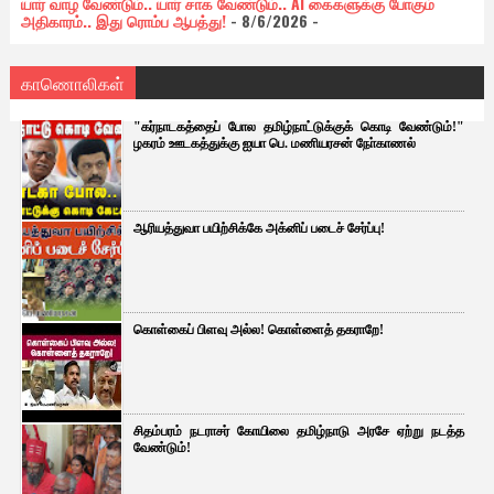
யார் வாழ வேண்டும்.. யார் சாக வேண்டும்.. AI கைகளுக்கு போகும்
அதிகாரம்.. இது ரொம்ப ஆபத்து!
- 8/6/2026
-
காணொலிகள்
"கர்நாடகத்தைப் போல தமிழ்நாட்டுக்குக் கொடி வேண்டும்!"
ழகரம் ஊடகத்துக்கு ஐயா பெ. மணியரசன் நோ்காணல்
ஆரியத்துவா பயிற்சிக்கே அக்னிப் படைச் சேர்ப்பு!
கொள்கைப் பிளவு அல்ல! கொள்ளைத் தகராறே!
சிதம்பரம் நடராசர் கோயிலை தமிழ்நாடு அரசே ஏற்று நடத்த
வேண்டும்!