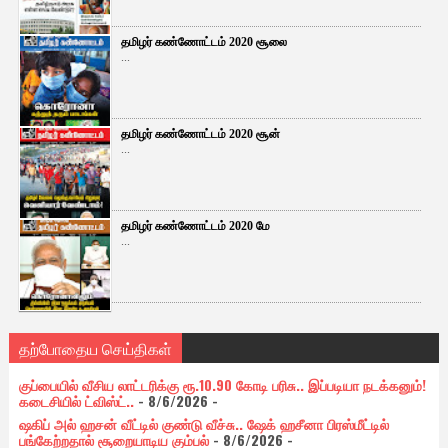
தமிழர் கண்ணோட்டம் 2020 சூலை
...
தமிழர் கண்ணோட்டம் 2020 சூன்
...
தமிழர் கண்ணோட்டம் 2020 மே
...
தற்போதைய செய்திகள்
குப்பையில் வீசிய லாட்டரிக்கு ரூ.10.90 கோடி பரிசு.. இப்படியா நடக்கனும்!
கடைசியில் ட்விஸ்ட்..
- 8/6/2026
-
ஷகிப் அல் ஹசன் வீட்டில் குண்டு வீச்சு.. ஷேக் ஹசீனா பிரஸ்மீட்டில்
பங்கேற்றதால் சூறையாடிய கும்பல்
- 8/6/2026
-