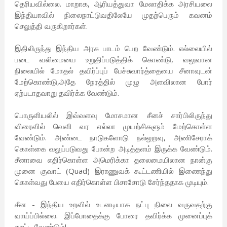
தெரியவில்லை. மாறாக, ஆரியத்துவா மேலாதிக்க அரசியலை
இந்தியாவில் நிலைநாட்டுவதிலேயே முதற்பெரும் கவனம்
செலுத்தி வருகிறார்கள்.
இதிலிருந்து இந்திய அரசு பாடம் பெற வேண்டும். எல்லையில்
படை வலிமையை உறுதிப்படுத்திக் கொண்டு, வலுவான
நிலையில் மோதல் தவிர்ப்புப் பேச்சுவார்த்தையை சீனாவுடன்
மேற்கொண்டு,அதே நேரத்தில் முழு அளவிலான போர்
ஏற்படாதவாறு தவிர்க்க வேண்டும்.
பொருளியலில் இவ்வளவு மோசமான சீனச் சார்பிலிருந்து
விரைவில் வெளி வர எல்லா முயற்சிகளும் மேற்கொள்ள
வேண்டும். அண்டை நாடுகளோடு நல்லுறவு, அணிசேராக்
கொள்கை வலுப்படுவது போன்ற அடித்தளம் இருக்க வேண்டும்.
சீனாவை எதிர்கொள்ள அமெரிக்கா தலைமையிலான நான்கு
முனை குவாட் (Quad) இராணுவக் கூட்டணியில் இணைந்து
கொள்வது பேயை எதிர்கொள்ள பிசாசோடு சேர்ந்ததாக முடியும்.
சீன - இந்திய உறவில் உடனடியாக நட்பு நிலை வருவதற்கு
வாய்ப்பில்லை. இப்போதைக்கு போரை தவிர்க்க முனைப்புக்
காட்ட வேண்டும்!