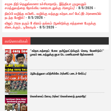
சமூக நீதி தெலுங்கானா உச்சிமாநாடு.. இந்தியா முழுவதும்
சமத்துவத்தை நோக்கிய உரையாடலுக்கு அழைப்பு!
- 8/5/2026
-
நிரம்பி வழிந்த கபினி.. வழிக்கு வந்தது கர்நாடகா! மேட்டூர் அணையில்
நடந்த மேஜிக்!
- 8/5/2026
-
விஜய் அரசு தரும் 8 கிராம் தங்கம் ஆண்டுக்கு எத்தனை பேருக்கு
கிடைக்கும்.. டிகோடிங்
- 8/5/2026
-
காணொலிகள்
"கர்நாடகத்தைப் போல தமிழ்நாட்டுக்குக் கொடி வேண்டும்!"
ழகரம் ஊடகத்துக்கு ஐயா பெ. மணியரசன் நோ்காணல்
ஆரியத்துவா பயிற்சிக்கே அக்னிப் படைச் சேர்ப்பு!
கொள்கைப் பிளவு அல்ல! கொள்ளைத் தகராறே!