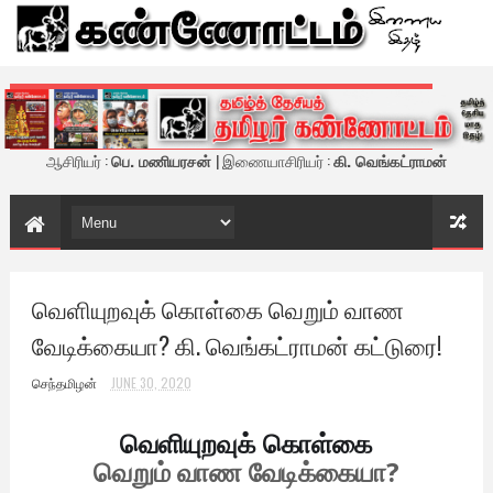
கண்ணோட்டம் - இணைய இதழ்
ஆசிரியர் :
பெ. மணியரசன்
| இணையாசிரியர் :
கி. வெங்கட்ராமன்
வெளியுறவுக் கொள்கை வெறும் வாண
வேடிக்கையா? கி. வெங்கட்ராமன் கட்டுரை!
செந்தமிழன்
JUNE 30, 2020
வெளியுறவுக் கொள்கை
வெறும் வாண வேடிக்கையா?