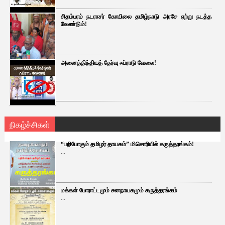
சிதம்பரம் நடராசர் கோயிலை தமிழ்நாடு அரசே ஏற்று நடத்த
வேண்டும்!
அனைத்திந்தியத் தேர்வு ஃப்ராடு வேலை!
நிகழ்ச்சிகள்
“பறிபோகும் தமிழர் தாயகம்” மிசொரியில் கருத்தரங்கம்!
...
மக்கள் போராட்டமும் சனநாயகமும் கருத்தரங்கம்
...