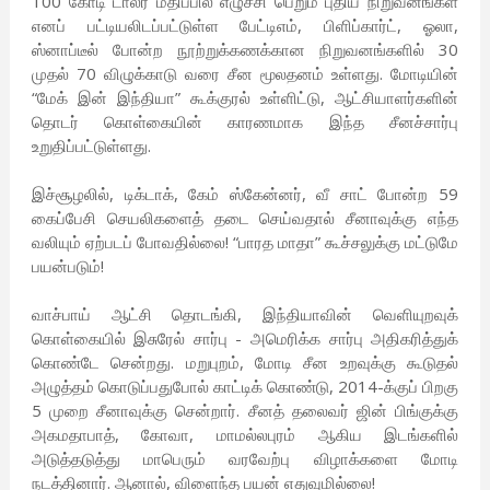
100 கோடி டாலர் மதிப்பில் எழுச்சி பெறும் புதிய நிறுவனங்கள்
எனப் பட்டியலிடப்பட்டுள்ள பேட்டிஎம், பிளிப்கார்ட், ஓலா,
ஸ்னாப்டீல் போன்ற நூற்றுக்கணக்கான நிறுவனங்களில் 30
முதல் 70 விழுக்காடு வரை சீன மூலதனம் உள்ளது. மோடியின்
“மேக் இன் இந்தியா” கூக்குரல் உள்ளிட்டு, ஆட்சியாளர்களின்
தொடர் கொள்கையின் காரணமாக இந்த சீனச்சார்பு
உறுதிப்பட்டுள்ளது.
இச்சூழலில், டிக்டாக், கேம் ஸ்கேன்னர், வீ சாட் போன்ற 59
கைப்பேசி செயலிகளைத் தடை செய்வதால் சீனாவுக்கு எந்த
வலியும் ஏற்படப் போவதில்லை! “பாரத மாதா” கூச்சலுக்கு மட்டுமே
பயன்படும்!
வாச்பாய் ஆட்சி தொடங்கி, இந்தியாவின் வெளியுறவுக்
கொள்கையில் இசுரேல் சார்பு - அமெரிக்க சார்பு அதிகரித்துக்
கொண்டே சென்றது. மறுபுறம், மோடி சீன உறவுக்கு கூடுதல்
அழுத்தம் கொடுப்பதுபோல் காட்டிக் கொண்டு, 2014-க்குப் பிறகு
5 முறை சீனாவுக்கு சென்றார். சீனத் தலைவர் ஜின் பிங்குக்கு
அகமதாபாத், கோவா, மாமல்லபுரம் ஆகிய இடங்களில்
அடுத்தடுத்து மாபெரும் வரவேற்பு விழாக்களை மோடி
நடத்தினார். ஆனால், விளைந்த பயன் எதுவுமில்லை!