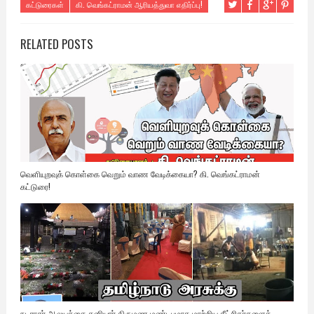
கட்டுரைகள்
கி. வெங்கட்ராமன் ஆரியத்துவா எதிர்ப்பு!
RELATED POSTS
வெளியுறவுக் கொள்கை வெறும் வாண வேடிக்கையா? கி. வெங்கட்ராமன்
கட்டுரை!
நடராசர் ஆலயத்தை தனியார் திருமண மண்டபமாக மாற்றிய தீட்சிதர்களைக்