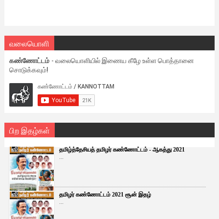
வலையொளி
கண்ணோட்டம்
- வலையொளியில் இணைய கீழே உள்ள பொத்தானை
சொடுக்கவும்!
பிற இதழ்கள்
தமிழ்த்தேசியத் தமிழர் கண்ணோட்டம் - ஆகத்து 2021
...
தமிழர் கண்ணோட்டம் 2021 சூன் இதழ்
...