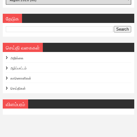
தேடுக
செய்தி வகைகள்
அறிக்கை
ஆர்ப்பாட்டம்
காணொளிகள்
செய்திகள்
விளம்பரம்