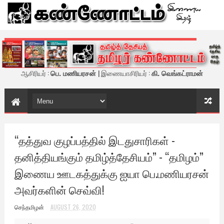
கண்ணோட்டம் - இணைய இதழ்
ஆசிரியர் :
பெ. மணியரசன்
| இணையாசிரியர் :
கி. வெங்கட்ராமன்
“தத்துவ குழப்பத்தில் இடதுசாரிகள் -
தனித்தியங்கும் தமிழ்த்தேசியம்” - “தமிழம்”
இணைய ஊடகத்துக்கு ஐயா பெ.மணியரசன்
அவர்களின் செவ்வி!
செந்தமிழன்
AUGUST 26, 2020