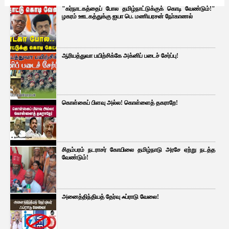
"கர்நாடகத்தைப் போல தமிழ்நாட்டுக்குக் கொடி வேண்டும்!"
ழகரம் ஊடகத்துக்கு ஐயா பெ. மணியரசன் நோ்காணல்
ஆரியத்துவா பயிற்சிக்கே அக்னிப் படைச் சேர்ப்பு!
கொள்கைப் பிளவு அல்ல! கொள்ளைத் தகராறே!
சிதம்பரம் நடராசர் கோயிலை தமிழ்நாடு அரசே ஏற்று நடத்த
வேண்டும்!
அனைத்திந்தியத் தேர்வு ஃப்ராடு வேலை!