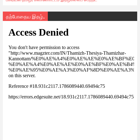
தற்போதைய இதழ்..