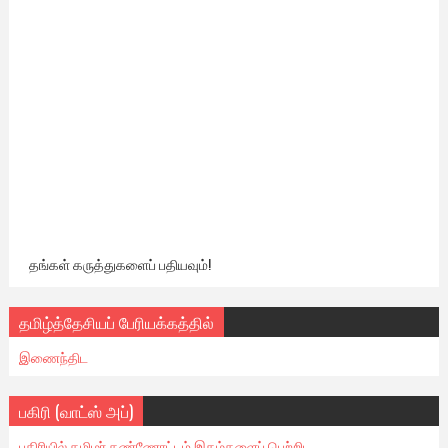
தங்கள் கருத்துகளைப் பதியவும்!
தமிழ்த்தேசியப் பேரியக்கத்தில்
இணைந்திட
பகிரி (வாட்ஸ் அப்)
பகிரியில் தமிழர் கண்ணோட்டம் இதழ்களைப் பெற்றிட