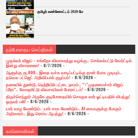
தமிழர் கண்ணோட்டம் 2020 மே
...
தற்போதைய செய்திகள்
முதல்வர் விஜய் - சங்கீதா விவாகரத்து வழக்கு.. செங்கல்பட்டு கோர்ட்டில்
இன்று விசாரணை!
- 8/7/2026
-
ஆளுக்கு ரூ.800.. இதை வச்சு வாடிப்பட்டிக்கு தான் போக முடியும்..
தவெக பட்ஜெட் அறிவிப்பால் குழப்பம்!
- 8/6/2026
-
தலையில் துண்டு, நெற்றியில் பட்டை நாமம்.. “\"முதலமைச்சர் விஜய்
ப்ரோ”.. கோஷமிட்டு விவசாயிகள் போராட்டம்!
- 8/6/2026
-
திருச்செந்தூர் அருகே குடிபோதையில் சொகுசு கார் ஓட்டியதில் விபத்து!
ஒருவர் பலி!
- 8/6/2026
-
யார் வாழ வேண்டும்.. யார் சாக வேண்டும்.. AI கைகளுக்கு போகும்
அதிகாரம்.. இது ரொம்ப ஆபத்து!
- 8/6/2026
-
காணொலிகள்