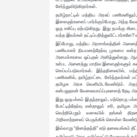
சேர்ந்துவிடுகிறார்கள்.
தமிழ்நாட்டில் மத்திய அரசுப் பணிகளிலு
இளைஞர்களைப் பார்க்கும்போது, அந்த வே
ஒரு சலிப்பு ஏற்படுகிறது. இது நமக்கு 
வந்த இவர்கள் தட்டிப்பறித்துவிட்டார்களே?
இப்போது, மத்திய அரசாங்கத்தின் அனைத்
பணியாளர் நியமனத்தேர்வு முகமை என்ற 
அமைச்சரவை ஒப்புதல் அளித்துள்ளது. ஆக
உள்பட அனைத்து மாநில இளைஞர்களும் கலந்
செய்யப்படுவார்கள். இந்தநிலையில், ம
பணிகளில், தமிழ்நாட்டை சேர்ந்தவர்கள் ம
தமிழக அரசு வெளியிடவேண்டும். அதற்க
என்பதுதான் வேலைவாய்ப்புகளைத் தேடி அ
இது ஒருபக்கம் இருந்தாலும், மற்றொரு பக்
போட்டித்தேர்வு என்றாலும் சரி, தமிழக 
வெற்றிபெறும் வகையில் தங்கள் தி
அறிவாற்றலைப் பெருக்கிக் கொள்ள வேண்டு
இவ்வாறு “தினத்தந்தி” ஏடு தலையங்கம் தீட்
தமிழ்நாடு அரசு, தமிழ்நாட்டு வேலைகள் த