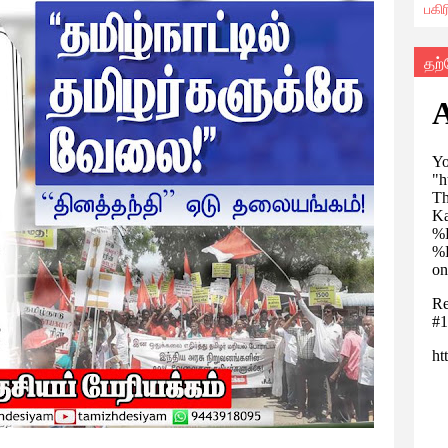
பகி
தற