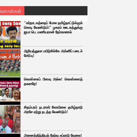
ணொலிகள்
"கர்நாடகத்தைப் போல தமிழ்நாட்டுக்குக்
கொடி வேண்டும்!" ழகரம் ஊடகத்துக்கு
ஐயா பெ. மணியரசன் நோ்காணல்
ஆரியத்துவா பயிற்சிக்கே அக்னிப் படைச்
சேர்ப்பு!
கொள்கைப் பிளவு அல்ல! கொள்ளைத்
தகராறே!
சிதம்பரம் நடராசர் கோயிலை தமிழ்நாடு
அரசே ஏற்று நடத்த வேண்டும்!
அனைத்திந்தியத் தேர்வு ஃப்ராடு வேலை!