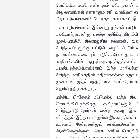
ரெயில்வே பணி என்றாலும் சரி, தபால் 
அலுவலகங்கள் என்றாலும் சரி, வங்கிகள் எ
பிற மாநிலங்களைச் சேர்ந்தவர்களாகவும் இரு
பல மாநிலங்களில் இவ்வாறு தங்கள் மாநில
பணியாற்றுவதற்கு பலத்த எதிர்ப்பு கிளம
முதல்-மந்திரி சிவராஜ்சிங் சவுகான்,
சேர்ந்தவர்களுக்கு மட்டுமே வழங்கப்படும் 
நடவடிக்கைகளையும் எடுக்கப்போவதாக கூ
மாநிலங்களின் குழந்தைகளுக்குத்தா
பயன்படுத்தப்போகிறோம். இந்த மாநிலத்தை
சேர்ந்து மாநிலத்தின் எதிர்காலத்தை உருவா
முன்னாள் முதல்-மந்திரியான காங்கிரஸ் 
தெரிவித்திருக்கிறார்.
மத்திய பிரதேசம் மட்டுமல்ல, மற்ற சி
தொடங்கியிருக்கிறது. தமிழ்நாட்டிலும
சேர்ந்துவிடுகிறார்கள் என்ற குறை இ
சட்டத்தில் இந்தியாவிலுள்ள இளைஞர்கள் 
நடத்தும் தேர்வுகளிலும் கலந்துகொள்ள
ஆண்டுகளுக்குள், அந்த மாநில மொழியில
சட்டத்தின் உட்பிரிவுகளை பயன்படுத்தி, 