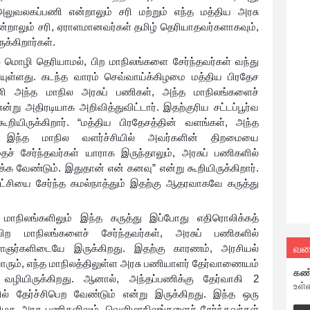
அலுவலகப்பணி என்றாலும் சரி மற்றும் எந்த மத்திய அரசு
ன்றாலும் சரி, ஏராளமானவர்கள் தமிழ் தெரியாதவர்களாகவும்,
க்கிறார்கள்.
 மொழி தெரியாமல், பிற மாநிலங்களை சேர்ந்தவர்கள் வந்து
்பியுள்ளது. கடந்த வாரம் செவ்வாய்க்கிழமை மத்திய பிரதேச
 இனி அந்த மாநில அரசுப் பணிகள், அந்த மாநிலங்களைச்
என்று அதிரடியாக அறிவித்துவிட்டார். இதற்குரிய சட்டப்பூர்வ
றியிருக்கிறார். “மத்திய பிரதேசத்தின் வளங்கள், அந்த
ன். இந்த மாநில வளர்ச்சியில் அவர்களின் திறமையை
ச் சேர்ந்தவர்கள் யாராக இருந்தாலும், அரசுப் பணிகளில்
க்க வேண்டும். இதுதான் என் கனவு” என்று கூறியிருக்கிறார்.
கட்சியை சேர்ந்த கமல்நாத்தும் இதற்கு ஆதரவாகவே கருத்து
ல மாநிலங்களிலும் இந்த கருத்து இப்போது எதிரொலிக்கத்
் பிற மாநிலங்களைச் சேர்ந்தவர்கள், அரசுப் பணிகளில்
வல
ளைஞர்களிடையே இருக்கிறது. இதற்கு காரணம், அரசியல்
யாரும், எந்த மாநிலத்திலுள்ள அரசு பணியாளர் தேர்வாணையம்
கண
 வழியிருக்கிறது. ஆனால், அந்தப்பணிக்கு தேர்வாகி 2
உள்
் தேர்ச்சிபெற வேண்டும் என்று இருக்கிறது. இந்த ஒரு
தமிழக அரசு பணிகளிலும், வெளிமாநிலங்களைச் சேர்ந்தவர்கள்