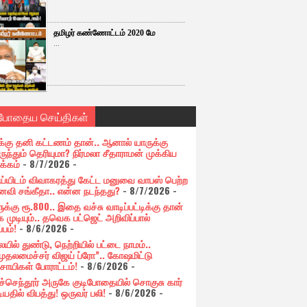
தமிழர் கண்ணோட்டம் 2020 மே
...
்போதைய செய்திகள்
க்கு தனி கட்டணம் தான்.. ஆனால் யாருக்கு
ுந்தும் தெரியுமா? நிர்மலா சீதாராமன் முக்கிய
க்கம்
- 8/7/2026
-
ய்யிடம் விவாகரத்து கேட்ட மனுவை வாபஸ் பெற்ற
வி சங்கீதா.. என்ன நடந்தது?
- 8/7/2026
-
க்கு ரூ.800.. இதை வச்சு வாடிப்பட்டிக்கு தான்
 முடியும்.. தவெக பட்ஜெட் அறிவிப்பால்
்பம்!
- 8/6/2026
-
யில் துண்டு, நெற்றியில் பட்டை நாமம்..
முதலமைச்சர் விஜய் ப்ரோ”.. கோஷமிட்டு
சாயிகள் போராட்டம்!
- 8/6/2026
-
ுச்செந்தூர் அருகே குடிபோதையில் சொகுசு கார்
ியதில் விபத்து! ஒருவர் பலி!
- 8/6/2026
-