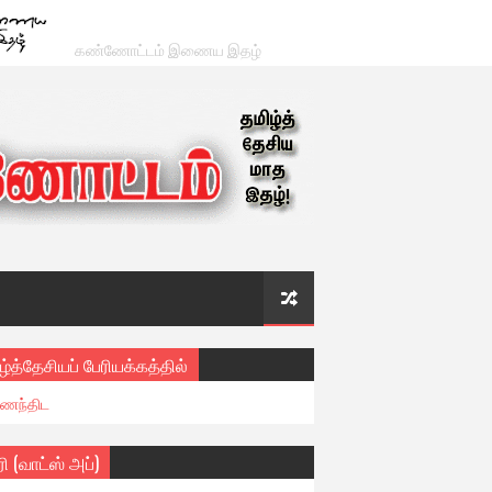
கண்ணோட்டம் இணைய இதழ்
ழ்த்தேசியப் பேரியக்கத்தில்
ைந்திட
ரி (வாட்ஸ் அப்)