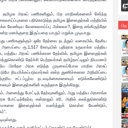
ம், தமிழக அரசுப் பணிகளிலும், பிற மாநிலங்களைச் சேர்ந்த
லைவாய்ப்புகளை பறிகொடுத்த தமிழக இளைஞர்கள் மத்தியில்
பிற
கிடைக்க வேண்டிய வேலைவாய்ப்பு அல்லவா?, இதை எங்கிருந்தோ
 என்ற மனக்குறை இருப்பதை யாரும் மறுக்க முடியாது.
து பணிகளுக்கும் ஒரே தேர்வை நடத்தும் வகையில், தேசிய
அமைப்பை ரூ.1,517 கோடியில் புதிதாக உருவாக்க மத்திய
, மத்திய அரசுப் பணிக்கான தேர்வில், தமிழக இளைஞர்கள்
துகொண்டு தேர்ச்சி பெற்றவர்கள் தமிழ்நாட்டிலும் நியமனம்
த்திய பிரதேச அரசு எடுத்த முடிவைப்போல மாநில அரசுப்
ட்டுமே நியமிக்கப்படுவார்கள் என்ற துணிச்சலான அறிவிப்பை
ுரிய சட்டப்பூர்வ நடவடிக்கைகளையும் எடுக்கவேண்டும்
லையும் இளைஞர்களின் கருத்தாக இருக்கிறது.
கம், அனைத்து போட்டித் தேர்வுகளிலும், அது மத்திய அரசாங்க
அரசு போட்டித்தேர்வு என்றாலும் சரி, அதில் கலந்துகொண்டு
றமைகளை இளைஞர்கள் வளர்த்துக் கொள்ள வேண்டும்,
ம்".
டியுள்ளது.
மிழருக்கே எனத் தனிச்சட்டம் கொண்டு வர வேண்டும்!