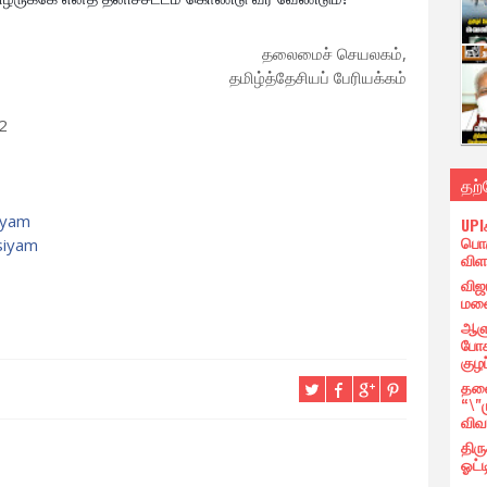
தலைமைச் செயலகம்,
தமிழ்த்தேசியப் பேரியக்கம்
2
தற
iyam
UPI
பொர
siyam
விள
விஜ
மனை
ஆளு
போக
குழப
தலை
“\"
விவ
திர
ஓட்ட