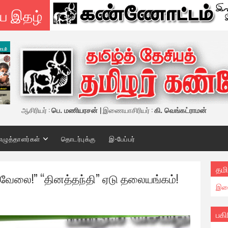
ய இதழ்
ஆசிரியர் :
பெ. மணியரசன்
| இணையாசிரியர் :
கி. வெங்கட்ராமன்
எழுத்தாளர்கள்
தொடர்புக்கு
இ-பேப்பர்
தமி
ே வேலை!” “தினத்தந்தி” ஏடு தலையங்கம்!
இண
பகி