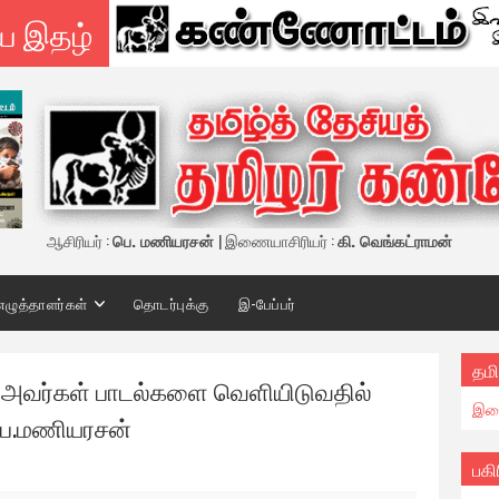
ய இதழ்
ஆசிரியர் :
பெ. மணியரசன்
| இணையாசிரியர் :
கி. வெங்கட்ராமன்
எழுத்தாளர்கள்
தொடர்புக்கு
இ-பேப்பர்
தமி
ன் அவர்கள் பாடல்களை வெளியிடுவதில்
இண
 பெ.மணியரசன்
பகி