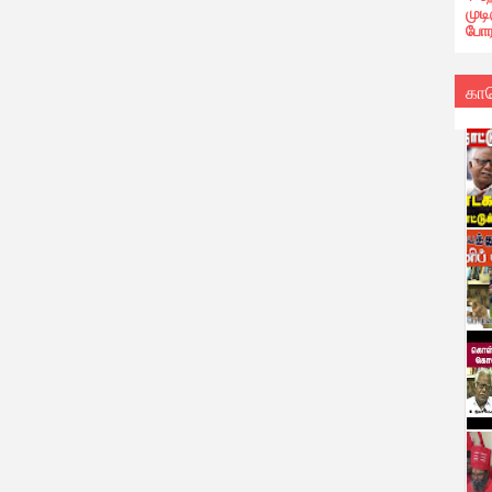
முட
போர
கா