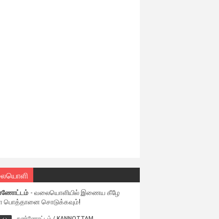
ையொளி
்ணோட்டம்
- வலையொளியில் இணைய கீழே
ள பொத்தானை சொடுக்கவும்!