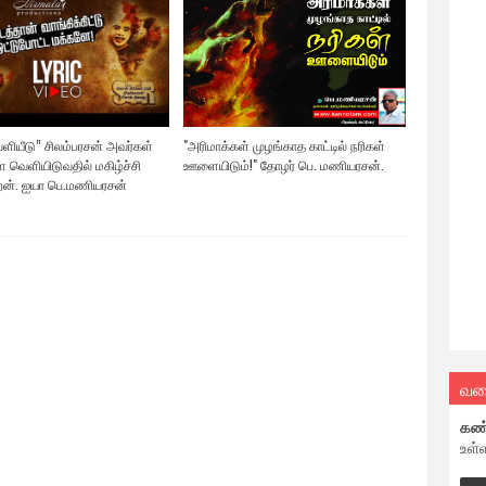
ெளியீடு” சிலம்பரசன் அவர்கள்
"அரிமாக்கள் முழங்காத காட்டில் நரிகள்
 வெளியிடுவதில் மகிழ்ச்சி
ஊளையிடும்!" தோழர் பெ. மணியரசன்.
ன். ஐயா பெ.மணியரசன்
வல
கண
உள்