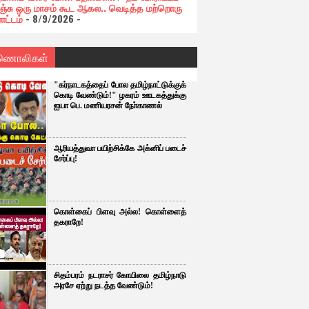
ிஞ்சு ஒரு மாசம் கூட ஆகல.. வெடித்த மற்றொரு
ாட்டம்
- 8/9/2026
-
ணொலிகள்
"கர்நாடகத்தைப் போல தமிழ்நாட்டுக்குக்
கொடி வேண்டும்!" ழகரம் ஊடகத்துக்கு
ஐயா பெ. மணியரசன் நோ்காணல்
ஆரியத்துவா பயிற்சிக்கே அக்னிப் படைச்
சேர்ப்பு!
கொள்கைப் பிளவு அல்ல! கொள்ளைத்
தகராறே!
சிதம்பரம் நடராசர் கோயிலை தமிழ்நாடு
அரசே ஏற்று நடத்த வேண்டும்!