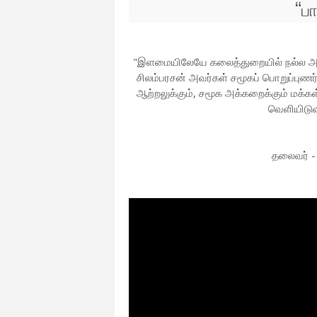
“
பா
"இளமையிலேயே கலைத்துறையில் நல்ல அனுபவ
சிலம்பரசன் அவர்கள் சமூகப் பொறுப்புண
ஆற்றலுக்கும், சமூக அக்கறைக்கும் மக்க
வெளியிடுவ
தலைவர் - 