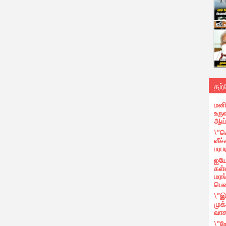
தற
மனி
உருவ
ஆய்
\"ச
வீச்
பரபர
ஐயோ
கள்
மரங
பெ
\"இ
முக
வாச
\"ந