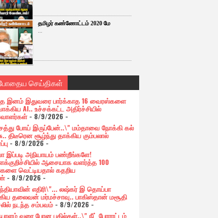
தமிழர் கண்ணோட்டம் 2020 மே
...
்போதைய செய்திகள்
த இனம் இதுவரை பார்க்காத 16 வைரஸ்களை
ாக்கிய AI.. உச்சக்கட்ட அதிர்ச்சியில்
வாளர்கள்
- 8/9/2026
-
ெத்து போய் இருப்பேன்..\" மம்தாவை நோக்கி கல்
சு.. திடீரென சூழ்ந்து தாக்கிய கும்பலால்
ப்பு
- 8/9/2026
-
 இப்படி அநியாயம் பண்றீங்களே!
ளக்குறிச்சியில் ஆசையாக வளர்த்த 100
்களை வெட்டியதால் கதறிய
ண்
- 8/9/2026
-
ந்தியாவின் எதிரி\"... லஷ்கர் இ தொய்பா
்கிய தலைவன் மர்மச்சாவு.. பாகிஸ்தான் மசூதி
லில் நடந்த சம்பவம்
- 8/9/2026
-
ேபாளம் வரை போன பதில்கள்..\" நீட் போராட்டம்