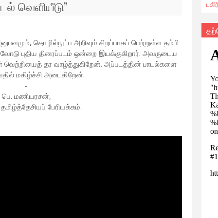
டல் வெளியீடு
”
பகி
தற
மும், தொழில்நுட்ப அறிவும் சிறப்பாகப் பெற்றுள்ள தம்பி
ர்வோடு புதிய திரைப்படம் ஒன்றை இயக்குகிறார். அவருடைய
ள் வெற்றியைத் தர வாழ்த்துகிறேன். அப்படத்தின் பாடல்களை
தில் மகிழ்ச்சி அடைகிறேன்.
-
பெ. மணியரசன்,
தமிழ்த்தேசியப் பேரியக்கம்.