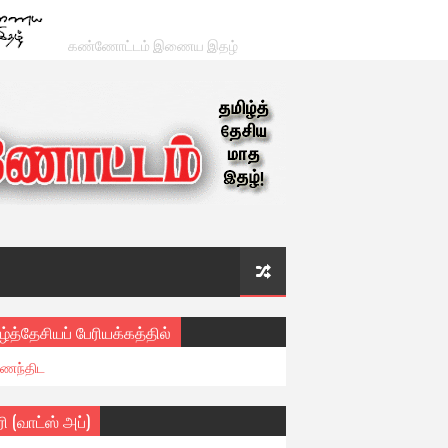
கண்ணோட்டம் இணைய இதழ்
ழ்த்தேசியப் பேரியக்கத்தில்
ைந்திட
ரி (வாட்ஸ் அப்)