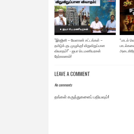
"இரஜினி – வேளாண் சட்டங்கள் –
“பாடல் வ
தமிழ்க் குடமுழுக்கு! விறுவிறுப்பான
பாடல்களை
விவாதம்!" - ஐயா பெ.மணியரசன்
அடைகிறே
நேர்காணல்!
LEAVE A COMMENT
No comments
தங்கள் கருத்துகளைப் பதியவும்!