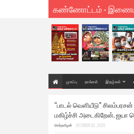
கண்ணோட்டம் - இணை
முகப்பு
நாங்கள்
இதழ்கள்
“பாடல் வெளியீடு” சிலம்பரச
மகிழ்ச்சி அடைகிறேன். ஐயா
செந்தமிழன்
OCTOBER 02, 2020