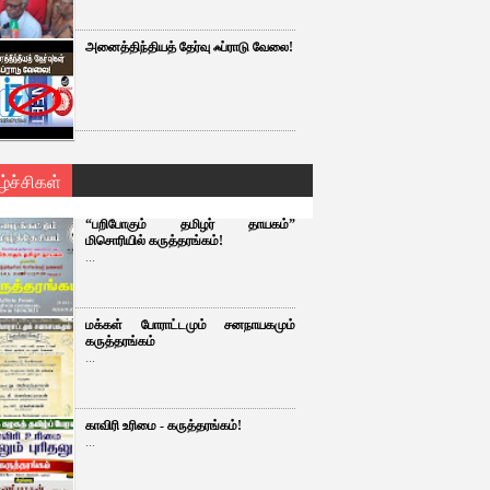
அனைத்திந்தியத் தேர்வு ஃப்ராடு வேலை!
ழ்ச்சிகள்
“பறிபோகும் தமிழர் தாயகம்”
மிசொரியில் கருத்தரங்கம்!
...
மக்கள் போராட்டமும் சனநாயகமும்
கருத்தரங்கம்
...
காவிரி உரிமை - கருத்தரங்கம்!
...