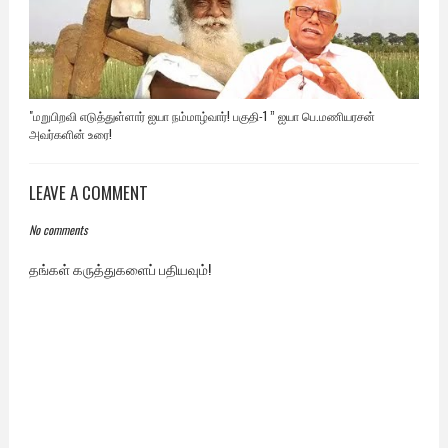
"மறுபிறவி எடுத்துள்ளார் ஐயா நம்மாழ்வார்! பகுதி-1 ” ஐயா பெ.மணியரசன்
அவர்களின் உரை!
LEAVE A COMMENT
No comments
தங்கள் கருத்துகளைப் பதியவும்!