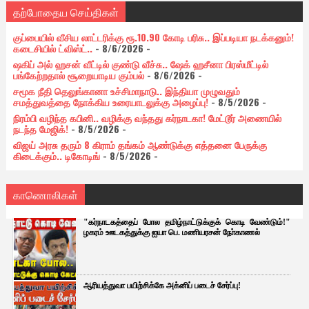
தற்போதைய செய்திகள்
குப்பையில் வீசிய லாட்டரிக்கு ரூ.10.90 கோடி பரிசு.. இப்படியா நடக்கனும்!
கடைசியில் ட்விஸ்ட்..
- 8/6/2026
-
ஷகிப் அல் ஹசன் வீட்டில் குண்டு வீச்சு.. ஷேக் ஹசீனா பிரஸ்மீட்டில்
பங்கேற்றதால் சூறையாடிய கும்பல்
- 8/6/2026
-
சமூக நீதி தெலுங்கானா உச்சிமாநாடு.. இந்தியா முழுவதும்
சமத்துவத்தை நோக்கிய உரையாடலுக்கு அழைப்பு!
- 8/5/2026
-
நிரம்பி வழிந்த கபினி.. வழிக்கு வந்தது கர்நாடகா! மேட்டூர் அணையில்
நடந்த மேஜிக்!
- 8/5/2026
-
விஜய் அரசு தரும் 8 கிராம் தங்கம் ஆண்டுக்கு எத்தனை பேருக்கு
கிடைக்கும்.. டிகோடிங்
- 8/5/2026
-
காணொலிகள்
"கர்நாடகத்தைப் போல தமிழ்நாட்டுக்குக் கொடி வேண்டும்!"
ழகரம் ஊடகத்துக்கு ஐயா பெ. மணியரசன் நோ்காணல்
ஆரியத்துவா பயிற்சிக்கே அக்னிப் படைச் சேர்ப்பு!