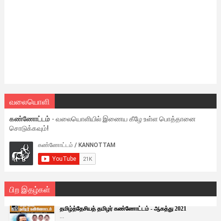
வலையொளி
கண்ணோட்டம்
- வலையொளியில் இணைய கீழே உள்ள பொத்தானை
சொடுக்கவும்!
பிற இதழ்கள்
தமிழ்த்தேசியத் தமிழர் கண்ணோட்டம் - ஆகத்து 2021
...