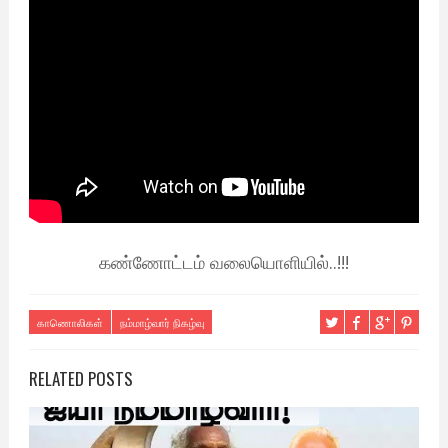
கண்ணோட்டம் வலையொளியில்..!!!
காணொலிகள்
நம்மாழ்வார் நிகழ்வு
RELATED POSTS