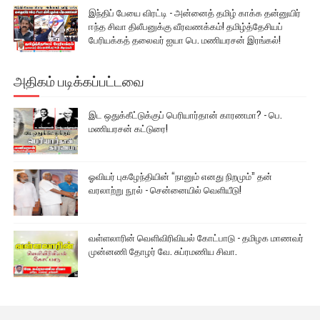
இந்திப் பேயை விரட்டி - அன்னைத் தமிழ் காக்க தன்னுயிர்
ஈந்த சிவா திலீபனுக்கு வீரவணக்கம்! தமிழ்த்தேசியப்
பேரியக்கத் தலைவர் ஐயா பெ. மணியரசன் இரங்கல்!
அதிகம் படிக்கப்பட்டவை
இட ஒதுக்கீட்டுக்குப் பெரியார்தான் காரணமா? - பெ.
மணியரசன் கட்டுரை!
ஓவியர் புகழேந்தியின் “நானும் எனது நிறமும்” தன்
வரலாற்று நூல் - சென்னையில் வெளியீடு!
வள்ளலாரின் வெளிவிரிவியல் கோட்பாடு - தமிழக மாணவர்
முன்னணி தோழர் வே. சுப்ரமணிய சிவா.