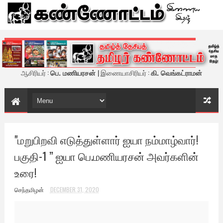
கண்ணோட்டம் - இணைய இதழ்
ஆசிரியர் :
பெ. மணியரசன்
| இணையாசிரியர் :
கி. வெங்கட்ராமன்
"மறுபிறவி எடுத்துள்ளார் ஐயா நம்மாழ்வார்!
பகுதி-1 ” ஐயா பெ.மணியரசன் அவர்களின்
உரை!
செந்தமிழன்
DECEMBER 31, 2020