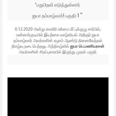
மறுபிறவி எடுத்துள்ளார்
"
”
ஐயா நம்மாழ்வார்! பகுதி-1
0.12.2020 அன்று காவிரி உரிமை மீட்புக்குழு சார்பில்,
மன்னார்குடியில் இயற்கை வாழ்வியல் அறிஞர் ஐயா
நம்மாழ்வார் அவர்களின் ஏழாம் ஆண்டு நினைவேந்தல்
நிகழ்வு நடைபெற்றது. அந்நிகழ்வில்
ஐயா பெ.மணியரசன்
அவர்களின் சிறப்புரையில் இருந்து முதல் பகுதி.