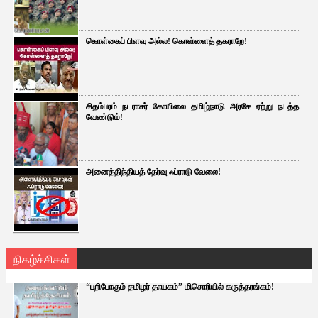
கொள்கைப் பிளவு அல்ல! கொள்ளைத் தகராறே!
சிதம்பரம் நடராசர் கோயிலை தமிழ்நாடு அரசே ஏற்று நடத்த
வேண்டும்!
அனைத்திந்தியத் தேர்வு ஃப்ராடு வேலை!
நிகழ்ச்சிகள்
“பறிபோகும் தமிழர் தாயகம்” மிசொரியில் கருத்தரங்கம்!
...