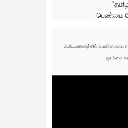
"தமிழ
பெண்மை போ
பெரியபுராணத்தில் பெண்மையை எவ்வ
குடந்தை ச