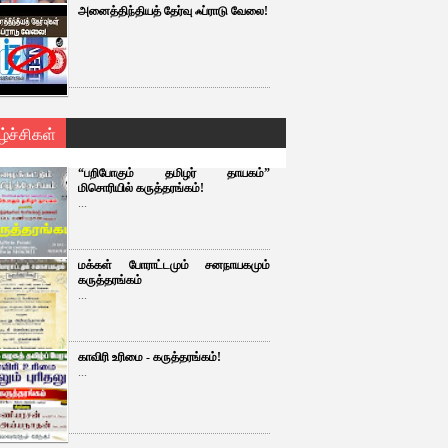
அனைத்திந்தியத் தேர்வு ஃப்ராடு வேலை!
ழ்ச்சிகள்
“பறிபோகும் தமிழர் தாயகம்”
மிசொரியில் கருத்தரங்கம்!
...
மக்கள் போராட்டமும் சனநாயகமும்
கருத்தரங்கம்
...
காவிரி உரிமை - கருத்தரங்கம்!
...