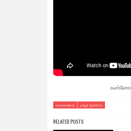
கண்ணோட்
காணொலிகள்
தமிழர் ஆன்மிகம்
RELATED POSTS