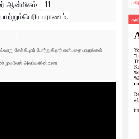
ர் ஆன்மிகம் – 11
பகி
ற்றும்பெரியபுராணம்!
தற
ாறு சேக்கிழார் போற்றுகிறார் என்பதை பாருங்கள்!
ண்முகவேல் அவர்களின் உரை!