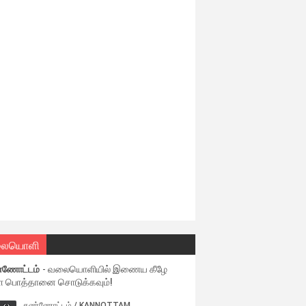
ையொளி
்ணோட்டம்
- வலையொளியில் இணைய கீழே
ள பொத்தானை சொடுக்கவும்!