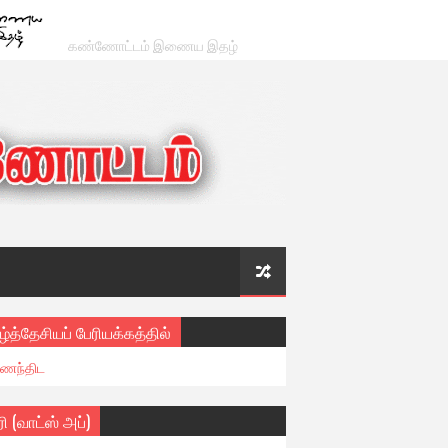
கண்ணோட்டம் இணைய இதழ்
ழ்த்தேசியப் பேரியக்கத்தில்
ைந்திட
ரி (வாட்ஸ் அப்)