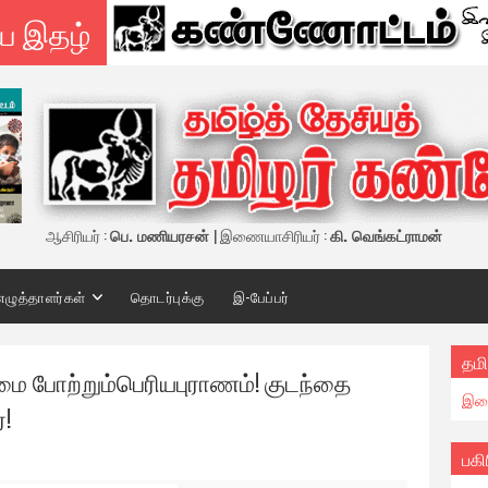
ய இதழ்
ஆசிரியர் :
பெ. மணியரசன்
| இணையாசிரியர் :
கி. வெங்கட்ராமன்
எழுத்தாளர்கள்
தொடர்புக்கு
இ-பேப்பர்
தமி
மை போற்றும்பெரியபுராணம்! குடந்தை
இண
!
பகி