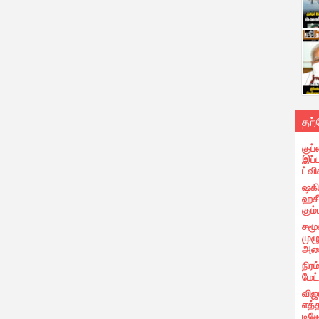
தற
குப்
இப்
ட்வி
ஷகிப
ஹசீ
கும்
சமூ
முழ
அழை
நிரம
மேட
விஜ
எத்
டிக