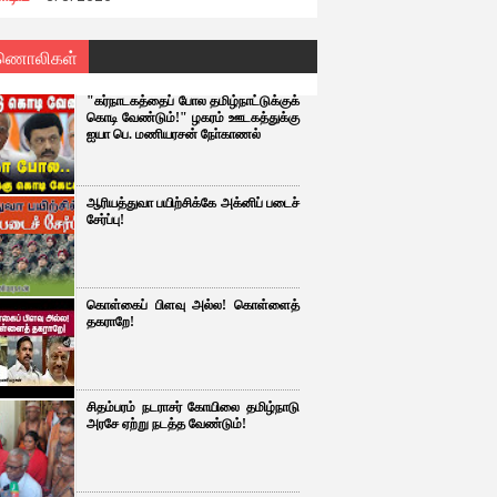
ணொலிகள்
"கர்நாடகத்தைப் போல தமிழ்நாட்டுக்குக்
கொடி வேண்டும்!" ழகரம் ஊடகத்துக்கு
ஐயா பெ. மணியரசன் நோ்காணல்
ஆரியத்துவா பயிற்சிக்கே அக்னிப் படைச்
சேர்ப்பு!
கொள்கைப் பிளவு அல்ல! கொள்ளைத்
தகராறே!
சிதம்பரம் நடராசர் கோயிலை தமிழ்நாடு
அரசே ஏற்று நடத்த வேண்டும்!