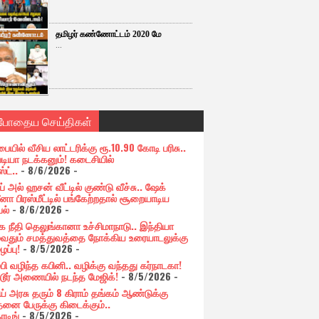
தமிழர் கண்ணோட்டம் 2020 மே
...
்போதைய செய்திகள்
பையில் வீசிய லாட்டரிக்கு ரூ.10.90 கோடி பரிசு..
படியா நடக்கனும்! கடைசியில்
ஸ்ட்..
- 8/6/2026
-
் அல் ஹசன் வீட்டில் குண்டு வீச்சு.. ஷேக்
னா பிரஸ்மீட்டில் பங்கேற்றதால் சூறையாடிய
பல்
- 8/6/2026
-
க நீதி தெலுங்கானா உச்சிமாநாடு.. இந்தியா
ுவதும் சமத்துவத்தை நோக்கிய உரையாடலுக்கு
ப்பு!
- 8/5/2026
-
்பி வழிந்த கபினி.. வழிக்கு வந்தது கர்நாடகா!
்டூர் அணையில் நடந்த மேஜிக்!
- 8/5/2026
-
ய் அரசு தரும் 8 கிராம் தங்கம் ஆண்டுக்கு
தனை பேருக்கு கிடைக்கும்..
ோடிங்
- 8/5/2026
-