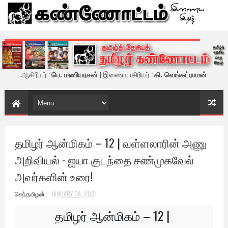
கண்ணோட்டம் - இணைய இதழ்
ஆசிரியர் :
பெ. மணியரசன்
| இணையாசிரியர் :
கி. வெங்கட்ராமன்
தமிழர் ஆன்மிகம் – 12 | வள்ளலாரின் அணு
அறிவியல் - ஐயா குடந்தை சண்முகவேல்
அவர்களின் உரை!
செந்தமிழன்
JANUARY 08, 2021
தமிழர் ஆன்மிகம் – 12 |