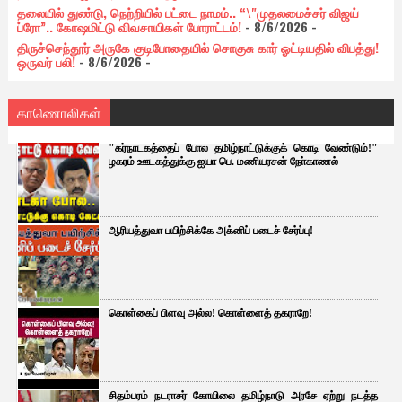
தலையில் துண்டு, நெற்றியில் பட்டை நாமம்.. “\"முதலமைச்சர் விஜய்
ப்ரோ”.. கோஷமிட்டு விவசாயிகள் போராட்டம்!
- 8/6/2026
-
திருச்செந்தூர் அருகே குடிபோதையில் சொகுசு கார் ஓட்டியதில் விபத்து!
ஒருவர் பலி!
- 8/6/2026
-
காணொலிகள்
"கர்நாடகத்தைப் போல தமிழ்நாட்டுக்குக் கொடி வேண்டும்!"
ழகரம் ஊடகத்துக்கு ஐயா பெ. மணியரசன் நோ்காணல்
ஆரியத்துவா பயிற்சிக்கே அக்னிப் படைச் சேர்ப்பு!
கொள்கைப் பிளவு அல்ல! கொள்ளைத் தகராறே!
சிதம்பரம் நடராசர் கோயிலை தமிழ்நாடு அரசே ஏற்று நடத்த