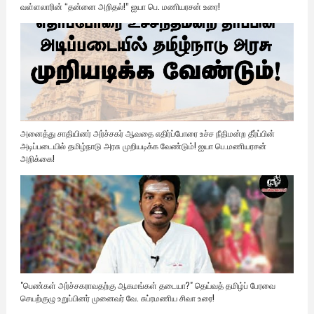
வள்ளலாரின் “தன்னை அறிதல்!” ஐயா பெ. மணியரசன் உரை!
அனைத்து சாதியினர் அர்ச்சகர் ஆவதை எதிர்ப்போரை உச்ச நீதிமன்ற தீர்ப்பின்
அடிப்படையில் தமிழ்நாடு அரசு முறியடிக்க வேண்டும்! ஐயா பெ.மணியரசன்
அறிக்கை!
"பெண்கள் அர்ச்சகராவதற்கு ஆகமங்கள் தடையா?" தெய்வத் தமிழ்ப் பேரவை
செயற்குழு உறுப்பினர் முனைவர் வே. சுப்ரமணிய சிவா உரை!