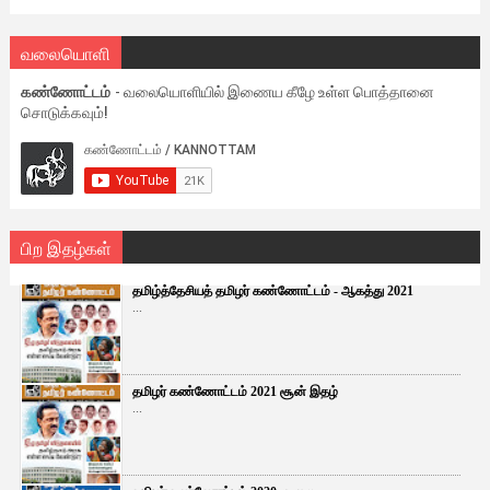
வலையொளி
கண்ணோட்டம்
- வலையொளியில் இணைய கீழே உள்ள பொத்தானை
சொடுக்கவும்!
பிற இதழ்கள்
தமிழ்த்தேசியத் தமிழர் கண்ணோட்டம் - ஆகத்து 2021
...
தமிழர் கண்ணோட்டம் 2021 சூன் இதழ்
...