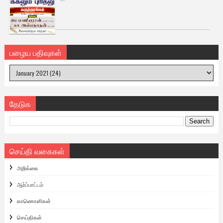
பழைய பதிவுகள்
தேடுக
செய்தி வகைகள்
அறிக்கை
ஆர்ப்பாட்டம்
காணொளிகள்
செய்திகள்