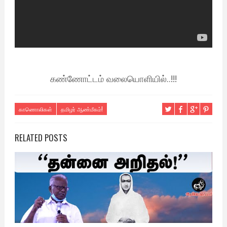
கண்ணோட்டம் வலையொளியில்..!!!
காணொலிகள்
தமிழர் ஆண்மீகம்!
RELATED POSTS