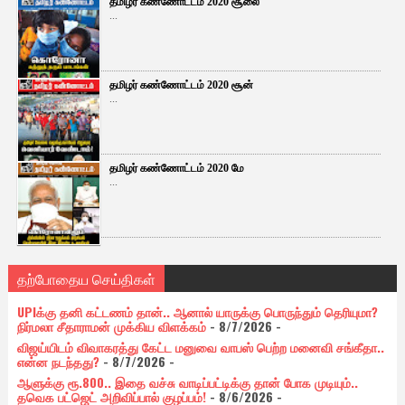
தமிழர் கண்ணோட்டம் 2020 சூலை
...
தமிழர் கண்ணோட்டம் 2020 சூன்
...
தமிழர் கண்ணோட்டம் 2020 மே
...
தற்போதைய செய்திகள்
UPIக்கு தனி கட்டணம் தான்.. ஆனால் யாருக்கு பொருந்தும் தெரியுமா?
நிர்மலா சீதாராமன் முக்கிய விளக்கம்
- 8/7/2026
-
விஜய்யிடம் விவாகரத்து கேட்ட மனுவை வாபஸ் பெற்ற மனைவி சங்கீதா..
என்ன நடந்தது?
- 8/7/2026
-
ஆளுக்கு ரூ.800.. இதை வச்சு வாடிப்பட்டிக்கு தான் போக முடியும்..
தவெக பட்ஜெட் அறிவிப்பால் குழப்பம்!
- 8/6/2026
-