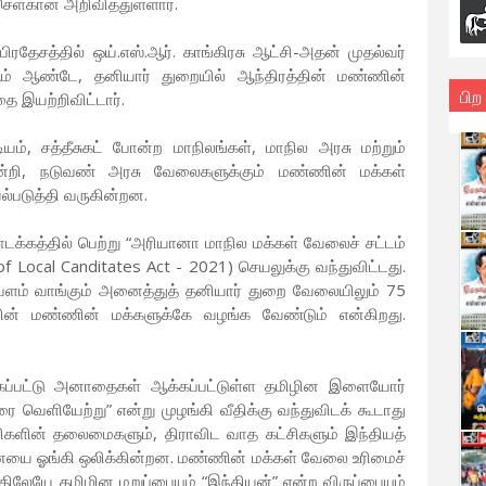
ளகான் அறிவித்துள்ளார்.
ரதேசத்தில் ஒய்.எஸ்.ஆர். காங்கிரசு ஆட்சி-அதன் முதல்வர்
ம் ஆண்டே, தனியார் துறையில் ஆந்திரத்தின் மண்ணின்
பிற
ை இயற்றிவிட்டார்.
டியம், சத்தீசுகட் போன்ற மாநிலங்கள், மாநில அரசு மற்றும்
ன்றி, நடுவண் அரசு வேலைகளுக்கும் மண்ணின் மக்கள்
்படுத்தி வருகின்றன.
்கத்தில் பெற்று “அரியானா மாநில மக்கள் வேலைச் சட்டம்
 Local Canditates Act - 2021) செயலுக்கு வந்துவிட்டது.
்பளம் வாங்கும் அனைத்துத் தனியார் துறை வேலையிலும் 75
ின் மண்ணின் மக்களுக்கே வழங்க வேண்டும் என்கிறது.
கப்பட்டு அனாதைகள் ஆக்கப்பட்டுள்ள தமிழின இளையோர்
ெளியேற்று” என்று முழங்கி வீதிக்கு வந்துவிடக் கூடாது
சிகளின் தலைமைகளும், திராவிட வாத கட்சிகளும் இந்தியத்
ையை ஓங்கி ஒலிக்கின்றன. மண்ணின் மக்கள் வேலை உரிமைச்
்திலேயே தமிழின மறுப்பையும் “இந்தியன்” என்ற விருப்பையும்