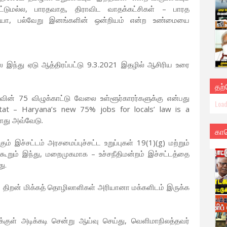
ுமட்டுமல்ல, பாரதவாத, திராவிட வாதக்கட்சிகள் – பாரத
்தியா, பல்வேறு இனங்களின் ஒன்றியம் என்ற உண்மையை
 இந்து ஏடு ஆத்திரப்பட்டு 9.3.2021 இதழில் ஆசிரிய உரை
தற
ாவின் 75 விழுக்காட்டு வேலை உள்ளூர்காரர்களுக்கு என்பது
Load
iktat – Haryana’s new 75% jobs for locals’ law is a
்ளது அவ்வேடு.
கா
் இச்சட்டம் அரசமைப்புச்சட்ட உறுப்புகள் 19(1)(g) மற்றும்
ூறும் இந்து, மறைமுகமாக – உச்சநீதிமன்றம் இச்சட்டத்தை
ு.
ம் திறன் மிக்கத் தொழிலாளிகள் அரியானா மக்களிடம் இருக்க
குள் அடிக்கடி சென்று ஆய்வு செய்து, வெளிமாநிலத்தவர்