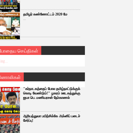
தமிழர் கண்ணோட்டம் 2020 மே
...
்போதைய செய்திகள்
ing...
ணொலிகள்
"கர்நாடகத்தைப் போல தமிழ்நாட்டுக்குக்
கொடி வேண்டும்!" ழகரம் ஊடகத்துக்கு
ஐயா பெ. மணியரசன் நோ்காணல்
ஆரியத்துவா பயிற்சிக்கே அக்னிப் படைச்
சேர்ப்பு!