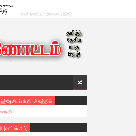
கண்ணோட்டம் இணைய இதழ்
ழ்த்தேசியப் பேரியக்கத்தில்
ைந்திட
ரி (வாட்ஸ் அப்)