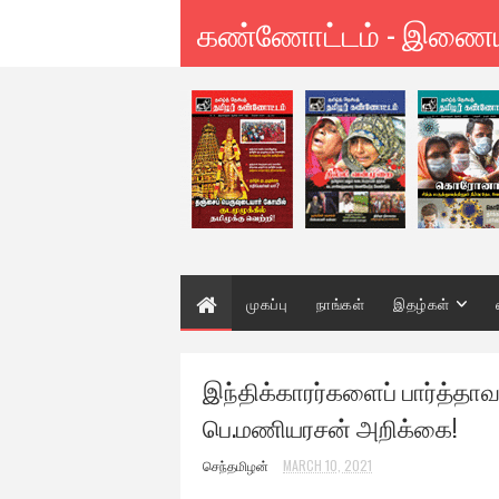
கண்ணோட்டம் - இணை
முகப்பு
நாங்கள்
இதழ்கள்
இந்திக்காரர்களைப் பார்த்த
பெ.மணியரசன் அறிக்கை!
செந்தமிழன்
MARCH 10, 2021