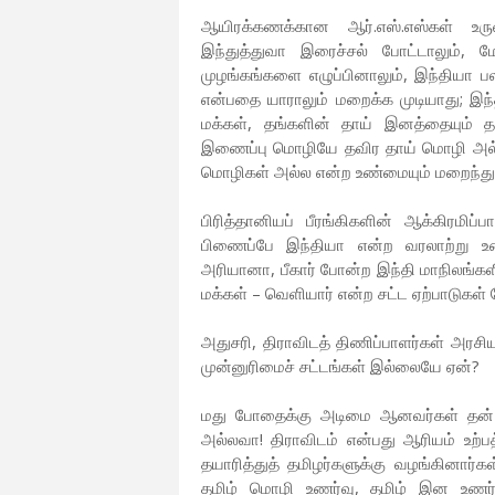
ஆயிரக்கணக்கான ஆர்.எஸ்.எஸ்கள் உரு
இந்துத்துவா இரைச்சல் போட்டாலும்,
முழங்கங்களை எழுப்பினாலும், இந்தியா
என்பதை யாராலும் மறைக்க முடியாது; இந
மக்கள், தங்களின் தாய் இனத்தையும் த
இணைப்பு மொழியே தவிர தாய் மொழி அல்ல! அ
மொழிகள் அல்ல என்ற உண்மையும் மறைந்து
பிரித்தானியப் பீரங்கிகளின் ஆக்கிரம
பிணைப்பே இந்தியா என்ற வரலாற்று உண்
அரியானா, பீகார் போன்ற இந்தி மாநிலங்கள
மக்கள் – வெளியார் என்ற சட்ட ஏற்பாடுகள்
அதுசரி, திராவிடத் திணிப்பாளர்கள் அரசி
முன்னுரிமைச் சட்டங்கள் இல்லையே ஏன்?
மது போதைக்கு அடிமை ஆனவர்கள் தன் உண
அல்லவா! திராவிடம் என்பது ஆரியம் உற்ப
தயாரித்துத் தமிழர்களுக்கு வழங்கினார்
தமிழ் மொழி உணர்வு, தமிழ் இன உணர்