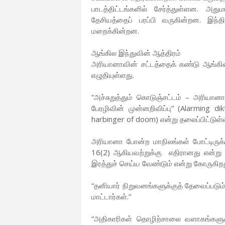
பாடத்திட்டங்களில் சேர்த்துள்ளன. அத
தேசியத்தைப் பரப்பி வருகின்றன. இந
மறைக்கின்றன.
ஆங்கில இந்துவின் ஆத்திரம்
அரியானாவின் சட்டத்தைக் கண்டு ஆங்கில
எழுதியுள்ளது.
“அச்சுறுத்தும் கொடுஞ்சட்டம் – அரியான
பேரழிவின் முன்னறிவிப்பு” (Alarming d
harbinger of doom) என்று தலைப்பிட்டுள
அரியானா போன்ற மாநிலங்கள் போட்டிருக்கும
16(2) ஆகியவற்றுக்கு எதிரானது என்று க
இரத்துச் செய்ய வேண்டும் என்று கோருகிறத
“தனியார் நிறுவனங்களுக்குத் தேவைப்படு
மாட்டார்கள்.”
“அதிகாரிகள் தொழிற்சாலை வளாகங்களுக்