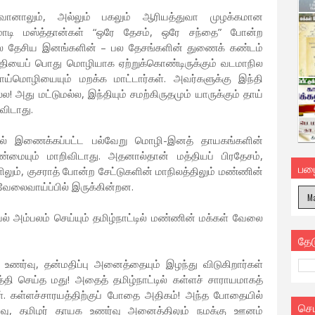
வானாலும், அல்லும் பகலும் ஆரியத்துவா முழக்கமான
 மோடி மஸ்த்தான்கள் “ஒரே தேசம், ஒரே சந்தை” போன்ற
 பல தேசிய இனங்களின் – பல தேசங்களின் துணைக் கண்டம்
்தியைப் பொது மொழியாக ஏற்றுக்கொண்டிருக்கும் வடமாநில
ாய்மொழியையும் மறக்க மாட்டார்கள். அவர்களுக்கு இந்தி
து மட்டுமல்ல, இந்தியும் சமற்கிருதமும் யாருக்கும் தாய்
விடாது.
ிப்பால் இணைக்கப்பட்ட பல்வேறு மொழி-இனத் தாயகங்களின்
மையும் மாறிவிடாது. அதனால்தான் மத்தியப் பிரதேசம்,
பழ
ிலும், குசராத் போன்ற சேட்டுகளின் மாநிலத்திலும் மண்ணின்
 வேலைவாய்ப்பில் இருக்கின்றன.
யல் அம்பலம் செய்யும் தமிழ்நாட்டில் மண்ணின் மக்கள் வேலை
தே
ர்வு, தன்மதிப்பு அனைத்தையும் இழந்து விடுகிறார்கள்
த்தி செய்த மது! அதைத் தமிழ்நாட்டில் கள்ளச் சாராயமாகத்
கள். கள்ளச்சாரயத்திற்குப் போதை அதிகம்! அந்த போதையில்
செ
வு, தமிழர் தாயக உணர்வு அனைத்திலும் நமக்கு ஊனம்