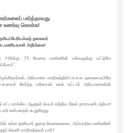
காரர்களைப் பார்த்தாவது
 உணர்வு கொள்க!
தேசியப்பேரியக்கத் தலைவர்
ெ.மணியரசன் அறிக்கை!
யில் 100க்கு 75 வேலை மண்ணின் மக்களுக்கு மட்டுமே
ப்போம்”.
இருக்கிறார்கள், அரியானா மாநிலத்தில்! பா.ச.க. தலைமையிலே
ச.க.வைச் சேர்ந்த மனோகர் லால் கட்டார் அரியானாவின்
 சட்டமாக்கிய ஆளுநர் பெயர் சத்திய தேவ் நாராயண் ஆர்யா!
வர் என்பதைக் கூறுகிறது.
ாவில் உள்ள தனியார் துறை வேலைகளை, அம்மாநில மண்ணின்
ளும் வெளி மாநிலத்தவர் யார்?