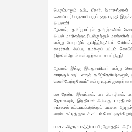
பெரும்பாலும் உ.பி., பீகார், இராசஸ்
வெளியார்! பஞ்சாபியரும் ஒரு பகுதி இருக்
அயலார்!
ஆனால், தமிழ்நாட்டில் தமிழர்களின் வேல
அயல் மாநிலத்தவரிடமிருந்தும் மண்ணின் 
என்று போராடும் தமிழ்த்தேசியப் பேரிய
காரர்கள். அப்படி நமக்குப் பட்டம் கொட
நிற்கின்றோம் என்பதற்கான சான்றிதழ்!
ஆனால் இங்கு இடதுசாரிகள் என்று சொல்
சாராரும் உதட்டளவுத் தமிழ்தேசியர்களும
வெளியேற்றுவோம்” என்று முழங்குவதற்காக
பல தேசிய இனங்கள், பல மொழிகள், ப
தேசமாவும், இந்தியன் அல்லது பாரதீய
நம்மைக் கட்டாயப்படுத்தும் பா.ச.க. ஆள
வரம்பு கட்டித் தடைச் சட்டம் போட்டிருக்கிறார
பா.ச.க.ஆளும் மத்தியப் பிரதேசத்தில் 