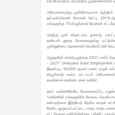
வரப்போவதாக அம்மாநில முதலைமைச்சர் செ
அரியானாவுக்கு முன்னோடியாக ஆந்திரப் பி
ஒய்.எஸ்.செகன் மோகன் ரெட்டி 2019-ஆ
மக்களுக்கு 75 விழுக்காடு வேலைச் சட்டத்த
அதற்கு முன் கர்நாடகம், குசராத், மராட்
தனியார் துறை வேலைகளுக்கு மட்டுமி
முன்னுரிமை ஆணைகள் வெளியிட்டுச் செயல
ஆளுநரின் கையெழுத்தை 2021 மார்ச் தொடக
– 2021” (Haryana State Employment of
இதன்படி, 50,000 ரூபாய் வரை மாதச் சம
விழுக்காடு வரை, கட்டாயம் அரியானாவ
தவறினால் தண்ணடனை உண்டு!
தாய் மண்ணிலேயே வேலைவாய்ப்பு மறுக்
“மண்ணின் மக்களுக்கே வேலை, வெளியாரை வ
என்பதற்காக இந்தியத் தேசிய வாதக் கட்
தேசிய ஒருமைப்பாட்டை, பாரத மாதா பசன
சட்டங்களை எதிர்க்கின்றன. பள்ளிப் பருவத