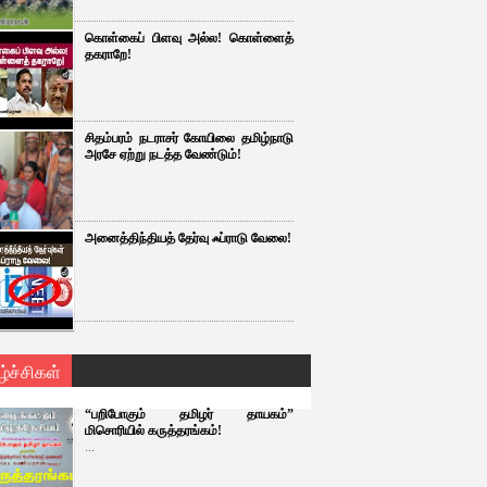
கொள்கைப் பிளவு அல்ல! கொள்ளைத்
தகராறே!
சிதம்பரம் நடராசர் கோயிலை தமிழ்நாடு
அரசே ஏற்று நடத்த வேண்டும்!
அனைத்திந்தியத் தேர்வு ஃப்ராடு வேலை!
ழ்ச்சிகள்
“பறிபோகும் தமிழர் தாயகம்”
மிசொரியில் கருத்தரங்கம்!
...