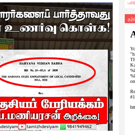
பகி
தற