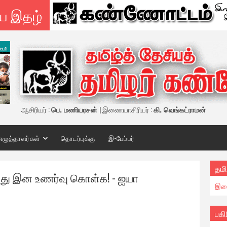
ய இதழ்
ஆசிரியர் :
பெ. மணியரசன்
| இணையாசிரியர் :
கி. வெங்கட்ராமன்
எழுத்தாளர்கள்
தொடர்புக்கு
இ-பேப்பர்
தமி
ாவது இன உணர்வு கொள்க! - ஐயா
இண
பகி