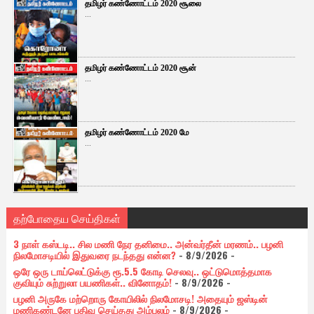
தமிழர் கண்ணோட்டம் 2020 சூலை
...
தமிழர் கண்ணோட்டம் 2020 சூன்
...
தமிழர் கண்ணோட்டம் 2020 மே
...
தற்போதைய செய்திகள்
3 நாள் கஸ்டடி.. சில மணி நேர தனிமை.. அன்வர்தீன் மரணம்.. பழனி
நிலமோசடியில் இதுவரை நடந்தது என்ன?
- 8/9/2026
-
ஒரே ஒரு டாய்லெட்டுக்கு ரூ.5.5 கோடி செலவு.. ஒட்டுமொத்தமாக
குவியும் சுற்றுலா பயணிகள்.. வினோதம்!
- 8/9/2026
-
பழனி அருகே மற்றொரு கோயிலில் நிலமோசடி! அதையும் ஜஸ்டின்
மணிகண்டனே பதிவு செய்தது அம்பலம்
- 8/9/2026
-