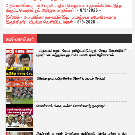
அதிகாரமில்லாத டம்மி பதவி.. புதிய பொறுப்பை உருவாக்கி கொடுத்த
விஜய்.. கொதிக்கும் அதிமுக மாஜிக்கள்!
- 8/9/2026
-
இஸ்ரேல் - அமெரிக்கா தலையில் இடி.. மொஜ்தபா கமேனி நலமாக
இருக்கிறார்.. வீடியோ வெளியிட்ட ஈரான்
- 8/9/2026
-
காணொலிகள்
"கர்நாடகத்தைப் போல தமிழ்நாட்டுக்குக் கொடி வேண்டும்!"
ழகரம் ஊடகத்துக்கு ஐயா பெ. மணியரசன் நோ்காணல்
ஆரியத்துவா பயிற்சிக்கே அக்னிப் படைச் சேர்ப்பு!
கொள்கைப் பிளவு அல்ல! கொள்ளைத் தகராறே!
சிதம்பரம் நடராசர் கோயிலை தமிழ்நாடு அரசே ஏற்று நடத்த