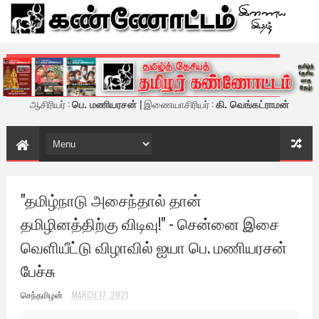
கண்ணோட்டம் - இணைய இதழ்
ஆசிரியர் :
பெ. மணியரசன்
| இணையாசிரியர் :
கி. வெங்கட்ராமன்
"தமிழ்நாடு அசைந்தால் தான்
தமிழினத்திற்கு விடிவு!" - சென்னை இசை
வெளியீட்டு விழாவில் ஐயா பெ. மணியரசன்
பேச்சு
செந்தமிழன்
MARCH 17, 2021