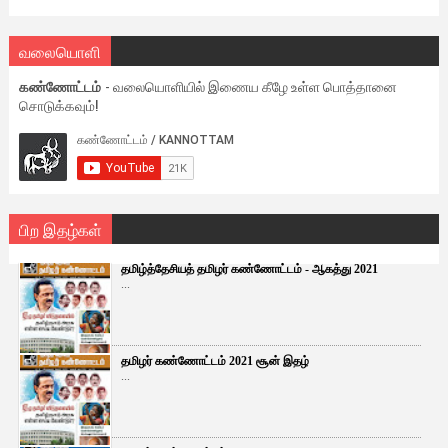
வலையொளி
கண்ணோட்டம்
- வலையொளியில் இணைய கீழே உள்ள பொத்தானை
சொடுக்கவும்!
பிற இதழ்கள்
தமிழ்த்தேசியத் தமிழர் கண்ணோட்டம் - ஆகத்து 2021
...
தமிழர் கண்ணோட்டம் 2021 சூன் இதழ்
...