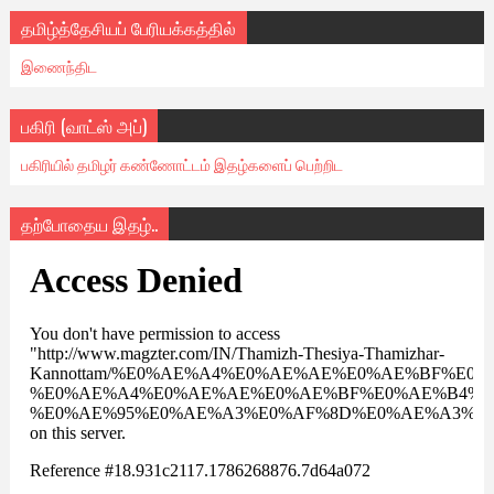
தமிழ்த்தேசியப் பேரியக்கத்தில்
இணைந்திட
பகிரி (வாட்ஸ் அப்)
பகிரியில் தமிழர் கண்ணோட்டம் இதழ்களைப் பெற்றிட
தற்போதைய இதழ்..