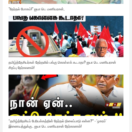
"தேர்தல் மோகம்!" ஐயா பெ. மணியரசன்,
தமிழ்த்தேசியர்கள் தேர்தலில் பங்கு கொள்ளக் கூடாதா? ஐயா பெ. மணியரசன்
சிறப்பு நேர்காணல்!
“தமிழ்த்தேசியப் பேரியக்கத்தின் தேர்தல் நிலைப்பாடு என்ன?” - 'ழகரம்'
இணையத்துக்கு.. ஐயா பெ. மணியரசன் நேர்காணல்!