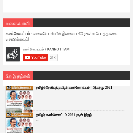
வலையொளி
கண்ணோட்டம்
- வலையொளியில் இணைய கீழே உள்ள பொத்தானை
சொடுக்கவும்!
பிற இதழ்கள்
தமிழ்த்தேசியத் தமிழர் கண்ணோட்டம் - ஆகத்து 2021
...
தமிழர் கண்ணோட்டம் 2021 சூன் இதழ்
...