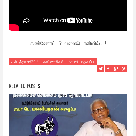
கண்ணோட்டம் வலையொளியில்..!!!
ஆரியத்துா எதிர்ப்பு!
காணொலிகள்
தாயகப் பாதுகாப்பு!
RELATED POSTS