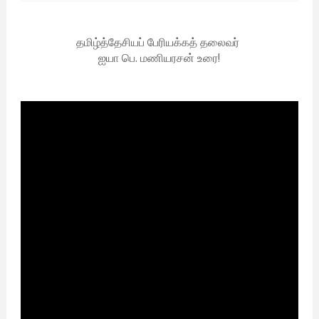
தமிழ்த்தேசியப் பேரியக்கத் தலைவர்
ஐயா பெ. மணியரசன் உரை!