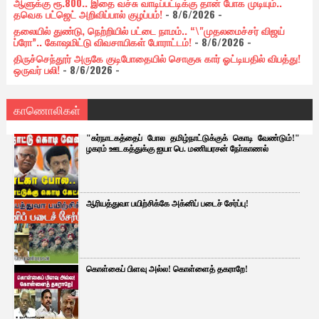
ஆளுக்கு ரூ.800.. இதை வச்சு வாடிப்பட்டிக்கு தான் போக முடியும்..
தவெக பட்ஜெட் அறிவிப்பால் குழப்பம்!
- 8/6/2026
-
தலையில் துண்டு, நெற்றியில் பட்டை நாமம்.. “\"முதலமைச்சர் விஜய்
ப்ரோ”.. கோஷமிட்டு விவசாயிகள் போராட்டம்!
- 8/6/2026
-
திருச்செந்தூர் அருகே குடிபோதையில் சொகுசு கார் ஓட்டியதில் விபத்து!
ஒருவர் பலி!
- 8/6/2026
-
காணொலிகள்
"கர்நாடகத்தைப் போல தமிழ்நாட்டுக்குக் கொடி வேண்டும்!"
ழகரம் ஊடகத்துக்கு ஐயா பெ. மணியரசன் நோ்காணல்
ஆரியத்துவா பயிற்சிக்கே அக்னிப் படைச் சேர்ப்பு!
கொள்கைப் பிளவு அல்ல! கொள்ளைத் தகராறே!