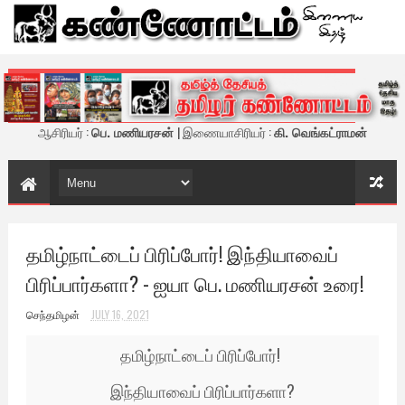
கண்ணோட்டம் - இணைய இதழ்
ஆசிரியர் :
பெ. மணியரசன்
| இணையாசிரியர் :
கி. வெங்கட்ராமன்
தமிழ்நாட்டைப் பிரிப்போர்! இந்தியாவைப்
பிரிப்பார்களா? - ஐயா பெ. மணியரசன் உரை!
செந்தமிழன்
JULY 16, 2021
தமிழ்நாட்டைப் பிரிப்போர்!
இந்தியாவைப் பிரிப்பார்களா?