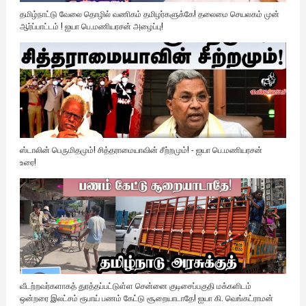
தமிழ்நாட்டு வேலை தொழில் வணிகம் தமிழர்களுக்கே! தலைமை செயலகம் முன்
ஆர்ப்பாட்டம் ! ஐயா பெ.மணியரசன் அழைப்பு!
ஸ்டாலின் பெருமிதமும்! சித்தராமையாவின் சீற்றமும்! - ஐயா பெ.மணியரசன்
உரை!
வீடற்றவர்களாகத் துரத்தப்பட்டுள்ள சென்னை குடிசைப்பகுதி மக்களிடம்
ஒன்றரை இலட்சம் ரூபாய் பணம் கேட்டு சூறையாடாதே! ஐயா கி. வெங்கட்ராமன்