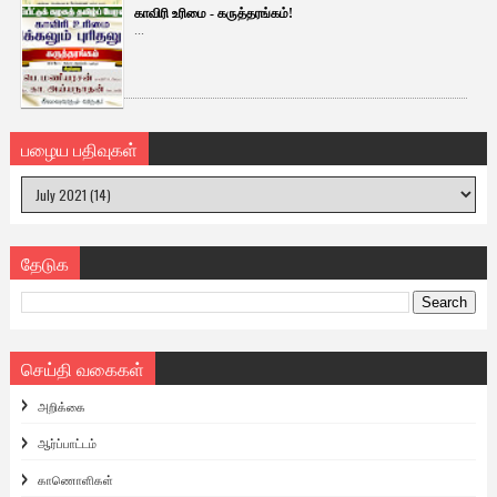
காவிரி உரிமை - கருத்தரங்கம்!
...
பழைய பதிவுகள்
தேடுக
செய்தி வகைகள்
அறிக்கை
ஆர்ப்பாட்டம்
காணொளிகள்