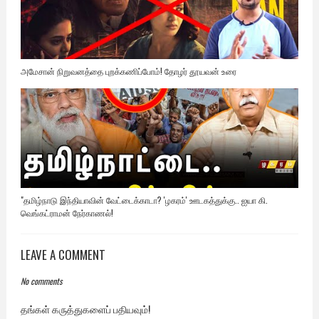
அமேசான் நிறுவனத்தை புறக்கணிப்போம்! தோழர் தூயவன் உரை
"தமிழ்நாடு இந்தியாவின் வேட்டைக்காடா? 'ழகரம்' ஊடகத்துக்கு.. ஐயா கி.
வெங்கட்ராமன் நேர்காணல்!
LEAVE A COMMENT
No comments
தங்கள் கருத்துகளைப் பதியவும்!