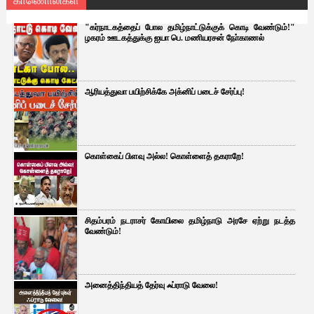
"கர்நாடகத்தைப் போல தமிழ்நாட்டுக்குக் கொடி வேண்டும்!"
ழகரம் ஊடகத்துக்கு ஐயா பெ. மணியரசன் நோ்காணல்
ஆரியத்துவா பயிற்சிக்கே அக்னிப் படைச் சேர்ப்பு!
கொள்கைப் பிளவு அல்ல! கொள்ளைத் தகராறே!
சிதம்பரம் நடராசர் கோயிலை தமிழ்நாடு அரசே ஏற்று நடத்த
வேண்டும்!
அனைத்திந்தியத் தேர்வு ஃப்ராடு வேலை!