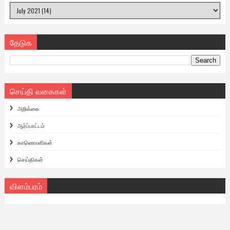
தேடுக
செய்தி வகைகள்
அறிக்கை
ஆர்ப்பாட்டம்
காணொளிகள்
செய்திகள்
விளம்பரம்