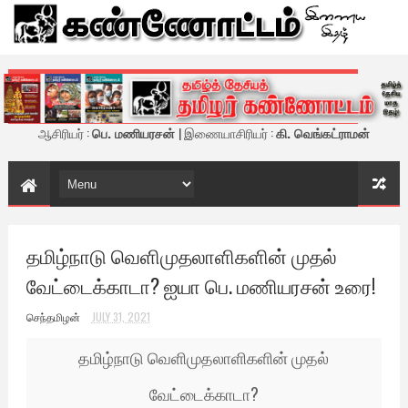
கண்ணோட்டம் - இணைய இதழ்
ஆசிரியர் :
பெ. மணியரசன்
| இணையாசிரியர் :
கி. வெங்கட்ராமன்
தமிழ்நாடு வெளிமுதலாளிகளின் முதல்
வேட்டைக்காடா? ஐயா பெ. மணியரசன் உரை!
செந்தமிழன்
JULY 31, 2021
தமிழ்நாடு வெளிமுதலாளிகளின் முதல்
வேட்டைக்காடா?