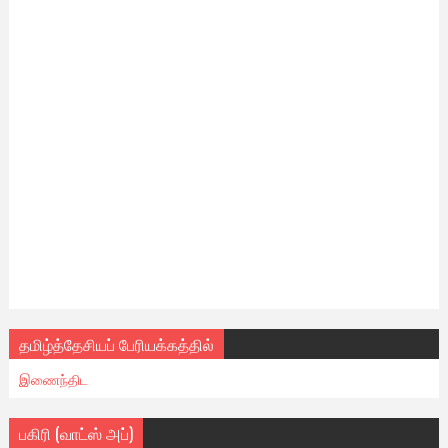
தமிழ்த்தேசியப் பேரியக்கத்தில்
இணைந்திட
பகிரி (வாட்ஸ் அப்)