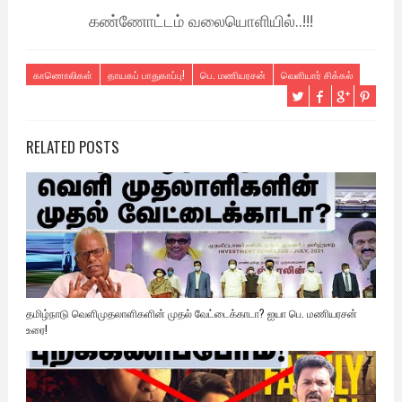
கண்ணோட்டம் வலையொளியில்..!!!
காணொலிகள்
தாயகப் பாதுகாப்பு!
பெ. மணியரசன்
வெளியார் சிக்கல்
RELATED POSTS
தமிழ்நாடு வெளிமுதலாளிகளின் முதல் வேட்டைக்காடா? ஐயா பெ. மணியரசன்
உரை!