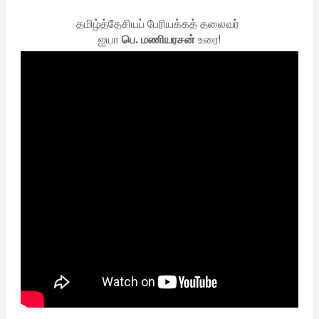
தமிழ்த்தேசியப் பேரியக்கத் தலைவர்
ஐயா
பெ. மணியரசன்
உரை!