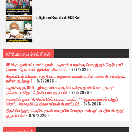
தமிழர் கண்ணோட்டம் 2020 மே
...
தற்போதைய செய்திகள்
UPIக்கு தனி கட்டணம் தான்.. ஆனால் யாருக்கு பொருந்தும் தெரியுமா?
நிர்மலா சீதாராமன் முக்கிய விளக்கம்
- 8/7/2026
-
விஜய்யிடம் விவாகரத்து கேட்ட மனுவை வாபஸ் பெற்ற மனைவி சங்கீதா..
என்ன நடந்தது?
- 8/7/2026
-
ஆளுக்கு ரூ.800.. இதை வச்சு வாடிப்பட்டிக்கு தான் போக முடியும்..
தவெக பட்ஜெட் அறிவிப்பால் குழப்பம்!
- 8/6/2026
-
தலையில் துண்டு, நெற்றியில் பட்டை நாமம்.. “\"முதலமைச்சர் விஜய்
ப்ரோ”.. கோஷமிட்டு விவசாயிகள் போராட்டம்!
- 8/6/2026
-
திருச்செந்தூர் அருகே குடிபோதையில் சொகுசு கார் ஓட்டியதில் விபத்து!
ஒருவர் பலி!
- 8/6/2026
-
காணொலிகள்