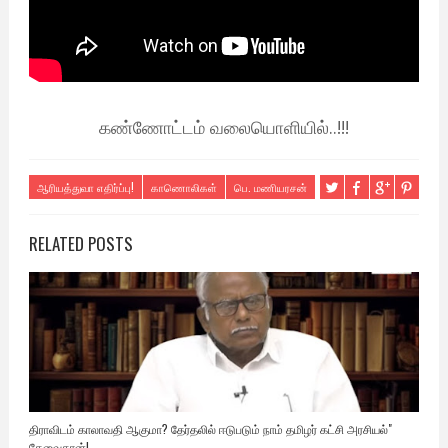
கண்ணோட்டம் வலையொளியில்..!!!
ஆரியத்துவா எதிர்ப்பு!
காணொலிகள்
பெ. மணியரசன்
RELATED POSTS
திராவிடம் காலாவதி ஆகுமா? தேர்தலில் ஈடுபடும் நாம் தமிழர் கட்சி அரசியல்"
தேவைதான்!