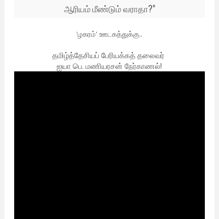
ஆரியம் மீண்டும் வராதா?"
'ழகரம்' ஊடகத்துக்கு..
தமிழ்த்தேசியப் பேரியக்கத் தலைவர்
ஐயா பெ. மணியரசன் நேர்காணல்!