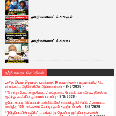
தமிழர் கண்ணோட்டம் 2020 சூன்
...
தமிழர் கண்ணோட்டம் 2020 மே
...
தற்போதைய செய்திகள்
மனித இனம் இதுவரை பார்க்காத 16 வைரஸ்களை உருவாக்கிய AI..
உச்சக்கட்ட அதிர்ச்சியில் ஆய்வாளர்கள்
- 8/9/2026
-
\"செத்து போய் இருப்பேன்..\" மம்தாவை நோக்கி கல் வீச்சு.. திடீரென
சூழ்ந்து தாக்கிய கும்பலால் பரபரப்பு
- 8/9/2026
-
ஐயோ இப்படி அநியாயம் பண்றீங்களே! கள்ளக்குறிச்சியில் ஆசையாக
வளர்த்த 100 மரங்களை வெட்டியதால் கதறிய பெண்
- 8/9/2026
-
\"இந்தியாவின் எதிரி\"... லஷ்கர் இ தொய்பா முக்கிய தலைவன்