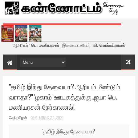
கண்ணோட்டம் - இணைய இதழ்
ஆசிரியர் :
பெ. மணியரசன்
| இணையாசிரியர் :
கி. வெங்கட்ராமன்
"தமிழ் இந்து தேவையா? ஆரியம் மீண்டும்
வராதா?" 'ழகரம்' ஊடகத்துக்கு..ஐயா பெ.
மணியரசன் நேர்காணல்!
செந்தமிழன்
SEPTEMBER 27, 2021
"தமிழ் இந்து தேவையா?