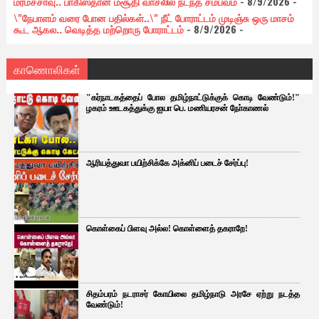
மர்மச்சாவு.. பாகிஸ்தான் மசூதி வாசலில் நடந்த சம்பவம்
- 8/9/2026
-
\"நேபாளம் வரை போன பதில்கள்..\" நீட் போராட்டம் முடிஞ்சு ஒரு மாசம்
கூட ஆகல.. வெடித்த மற்றொரு போராட்டம்
- 8/9/2026
-
காணொலிகள்
"கர்நாடகத்தைப் போல தமிழ்நாட்டுக்குக் கொடி வேண்டும்!"
ழகரம் ஊடகத்துக்கு ஐயா பெ. மணியரசன் நோ்காணல்
ஆரியத்துவா பயிற்சிக்கே அக்னிப் படைச் சேர்ப்பு!
கொள்கைப் பிளவு அல்ல! கொள்ளைத் தகராறே!
சிதம்பரம் நடராசர் கோயிலை தமிழ்நாடு அரசே ஏற்று நடத்த
வேண்டும்!