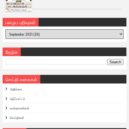
பழைய பதிவுகள்
தேடுக
செய்தி வகைகள்
அறிக்கை
ஆர்ப்பாட்டம்
காணொளிகள்
செய்திகள்