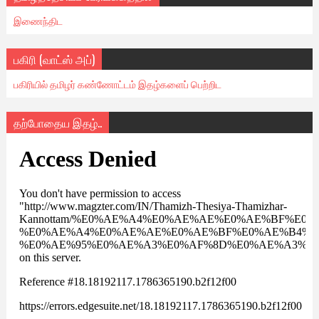
இணைந்திட
பகிரி (வாட்ஸ் அப்)
பகிரியில் தமிழர் கண்ணோட்டம் இதழ்களைப் பெற்றிட
தற்போதைய இதழ்..