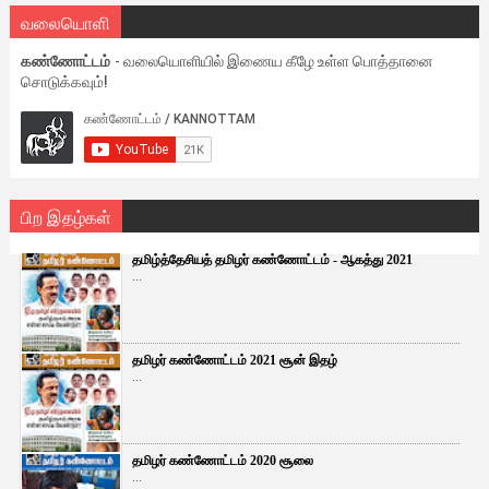
வலையொளி
கண்ணோட்டம்
- வலையொளியில் இணைய கீழே உள்ள பொத்தானை
சொடுக்கவும்!
பிற இதழ்கள்
தமிழ்த்தேசியத் தமிழர் கண்ணோட்டம் - ஆகத்து 2021
...
தமிழர் கண்ணோட்டம் 2021 சூன் இதழ்
...
தமிழர் கண்ணோட்டம் 2020 சூலை
...