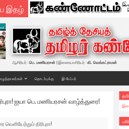
ய இதழ்
ஆசிரியர் :
பெ. மணியரசன்
| இணையாசிரியர் :
கி. வெங்கட்ராமன்
எழுத்தாளர்கள்
தொடர்புக்கு
இ-பேப்பர்
தமி
புரா! ஐயா பெ. மணியரசன் வாழ்த்துரை!
இண
பகி
 வெளியேற்றும் திரிபுரா!