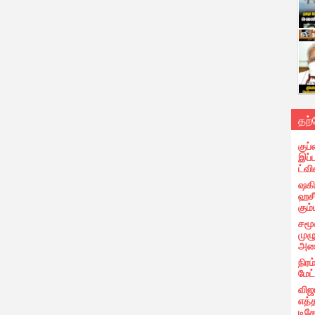
தற
குப்
இப்
ட்வி
ஷகிப
ஹசீ
கும்
சமூ
முழ
அழை
நிரம
மேட
விஜ
எத்
டிக