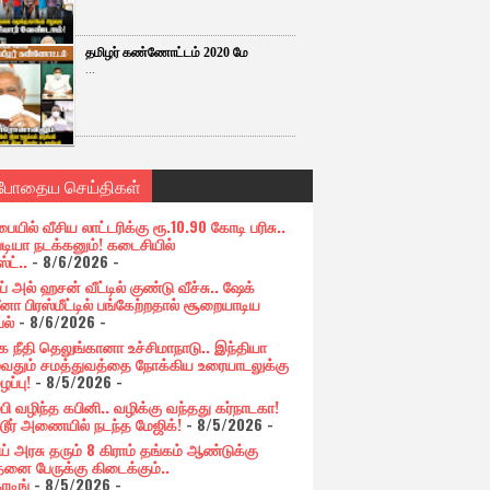
தமிழர் கண்ணோட்டம் 2020 மே
...
்போதைய செய்திகள்
பையில் வீசிய லாட்டரிக்கு ரூ.10.90 கோடி பரிசு..
படியா நடக்கனும்! கடைசியில்
ஸ்ட்..
- 8/6/2026
-
் அல் ஹசன் வீட்டில் குண்டு வீச்சு.. ஷேக்
னா பிரஸ்மீட்டில் பங்கேற்றதால் சூறையாடிய
பல்
- 8/6/2026
-
க நீதி தெலுங்கானா உச்சிமாநாடு.. இந்தியா
ுவதும் சமத்துவத்தை நோக்கிய உரையாடலுக்கு
ப்பு!
- 8/5/2026
-
்பி வழிந்த கபினி.. வழிக்கு வந்தது கர்நாடகா!
்டூர் அணையில் நடந்த மேஜிக்!
- 8/5/2026
-
ய் அரசு தரும் 8 கிராம் தங்கம் ஆண்டுக்கு
தனை பேருக்கு கிடைக்கும்..
ோடிங்
- 8/5/2026
-