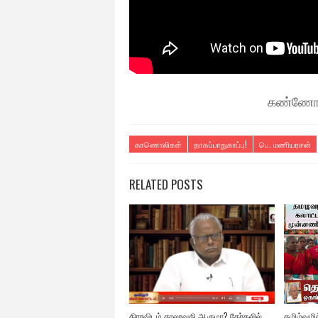
கண்ணோட்
காணொலிகள்
தாகப்பாதுகாப்பு!
பெ. மணியரசன்
RELATED POSTS
திராவிடம் காலாவதி ஆகுமா? தேர்தலில்
தமிழ்வழிக்