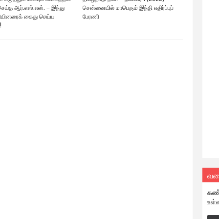
ெய்த ஆர்.எஸ்.எஸ். – இந்து
சென்னையில் மாபெரும் இந்தி எதிர்ப்புப்
யினரைக் கைது செய்ய
பேரணி
!
வல
கண
உள்