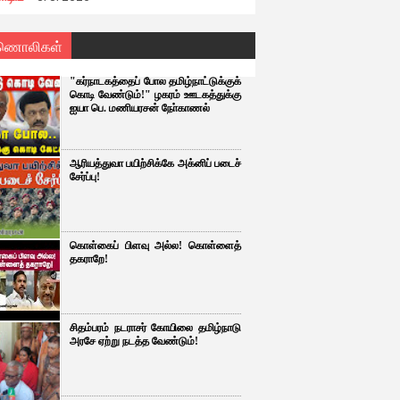
ணொலிகள்
"கர்நாடகத்தைப் போல தமிழ்நாட்டுக்குக்
கொடி வேண்டும்!" ழகரம் ஊடகத்துக்கு
ஐயா பெ. மணியரசன் நோ்காணல்
ஆரியத்துவா பயிற்சிக்கே அக்னிப் படைச்
சேர்ப்பு!
கொள்கைப் பிளவு அல்ல! கொள்ளைத்
தகராறே!
சிதம்பரம் நடராசர் கோயிலை தமிழ்நாடு
அரசே ஏற்று நடத்த வேண்டும்!