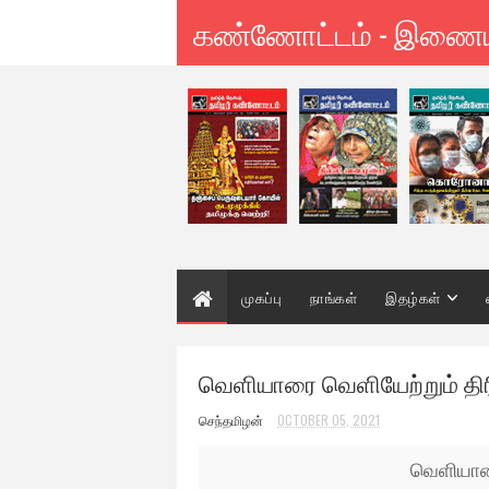
கண்ணோட்டம் - இணை
முகப்பு
நாங்கள்
இதழ்கள்
வெளியாரை வெளியேற்றும் திரி
செந்தமிழன்
OCTOBER 05, 2021
வெளியாரை