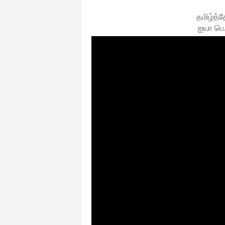
தமிழ்த்
ஐயா பெ.