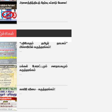
அனைத்திந்தியத் தேர்வு ஃப்ராடு வேலை!
ழ்ச்சிகள்
“பறிபோகும் தமிழர் தாயகம்”
மிசொரியில் கருத்தரங்கம்!
...
மக்கள் போராட்டமும் சனநாயகமும்
கருத்தரங்கம்
...
காவிரி உரிமை - கருத்தரங்கம்!
...