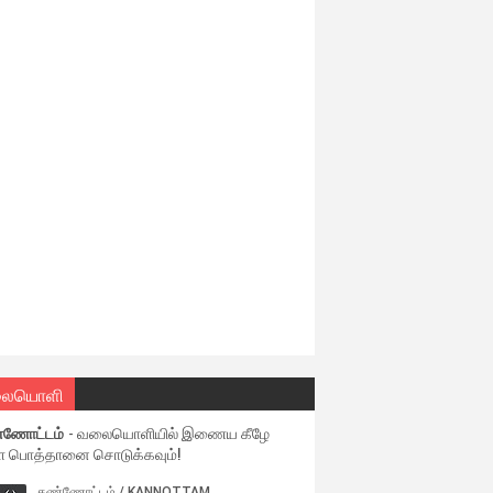
ையொளி
்ணோட்டம்
- வலையொளியில் இணைய கீழே
ள பொத்தானை சொடுக்கவும்!