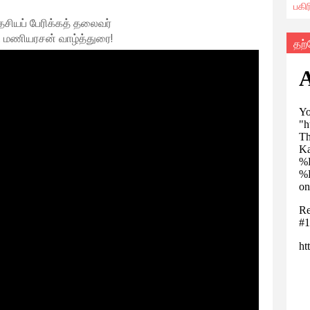
பகி
தேசியப் பேரிக்கத் தலைவர்
 மணியரசன் வாழ்த்துரை!
தற