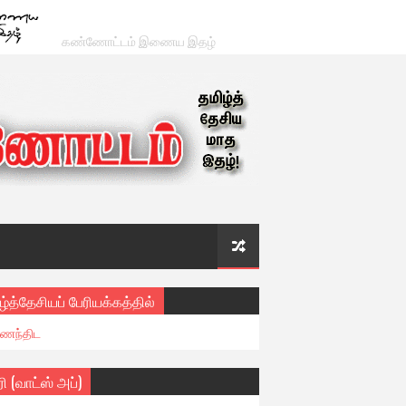
கண்ணோட்டம் இணைய இதழ்
ழ்த்தேசியப் பேரியக்கத்தில்
ைந்திட
ரி (வாட்ஸ் அப்)