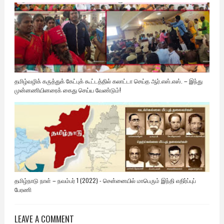
தமிழ்வழிக் கருத்துக் கேட்புக் கூட்டத்தில் கலாட்டா செய்த ஆர்.எஸ்.எஸ். – இந்து
முன்னணியினரைக் கைது செய்ய வேண்டும்!
தமிழ்நாடு நாள் – நவம்பர் 1 (2022) - சென்னையில் மாபெரும் இந்தி எதிர்ப்புப்
பேரணி
LEAVE A COMMENT