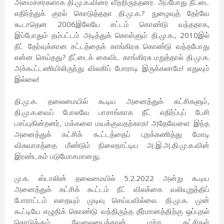
அமைச்சர்களாக தி.மு.க.வினர் வீற்றிருந்தனர். அப்போது நீட்டை
எதிர்த்துக் குரல் கொடுத்ததா தி.மு.க.? நுழைவுத் தேர்வே
கூடாதென 2006இலேயே சட்டம் கொண்டு வந்ததாக,
இப்போதும் தம்பட்டம் அடித்துக் கொள்ளும் தி.மு.க., 2010இல்
நீட் தேர்வுக்கான சட்டத்தைக் காங்கிரசு கொண்டு வந்தபோது
என்ன செய்தது? நீட்டைக் கைவிட காங்கிரசு மறுத்தால் தி.மு.க.
அக்கூட்டணியிலிருந்து விலகிப் போராடி இருக்கலாமே! எதுவும்
இல்லை!
தி.மு.க. தலைமையில் கூடிய அனைத்துக் கட்சிகளும்,
தி.மு.க.வைப் போலவே பாசாங்காக நீட் எதிர்ப்புப் பேசி
பசப்புகின்றனர், மக்களை மயக்குவதற்காக! அதேவேளை இந்த
அனைத்துக் கட்சிக் கூட்டத்தைப் புறக்கணித்து மோடி
விசுவாசத்தை மீண்டும் நிலைநாட்டிய அ.இ.அ.தி.மு.க.வின்
இரண்டகம் படுமோசமானது.
மு.க. ஸ்டாலின் தலைமையில் 5.2.2022 அன்று கூடிய
அனைத்துக் கட்சிக் கூட்டம் நீட் விலக்கை வலியுறுத்திப்
போராட்டம் எதையும் முடிவு செய்யவில்லை. தி.மு.க. முன்
கூட்டியே எழுதிக் கொண்டு வந்திருந்த தீர்மானத்திற்கு ஒப்புதல்
கொடுக்கும் வேலையைத்தான் மற்ற கட்சிகள்