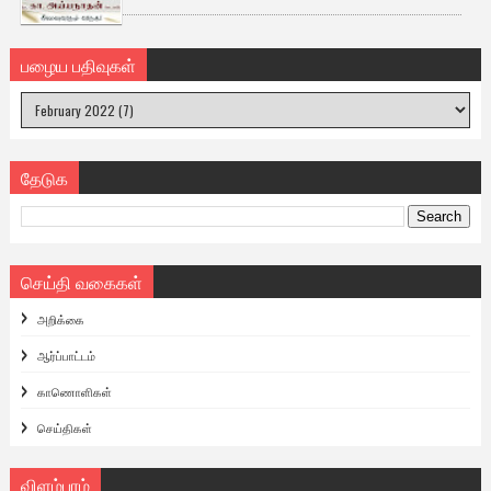
பழைய பதிவுகள்
தேடுக
செய்தி வகைகள்
அறிக்கை
ஆர்ப்பாட்டம்
காணொளிகள்
செய்திகள்
விளம்பரம்