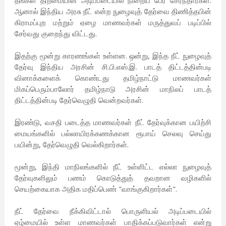
தங்கள் திறமையின் அடிப்படையில் நிறைய பேர் சேர்ந்தார்கள்.
ஆனால் இந்திய அரசு நீட் என்ற நுழைவுத் தேர்வை திணித்தபின்
கிராமப்புற மற்றும் ஏழை மாணவர்கள் மருத்துவப் படிப்பில்
சேர்வது குறைந்து விட்டது.
இதற்கு மூன்று காரணங்கள் உள்ளன. ஒன்று, இந்த நீட் நுழைவுத்
தேர்வு இந்திய அரசின் சி.பி.எஸ்.இ. பாடத் திட்டத்தின்படி
வினாக்களைக் கொண்டது தமிழ்நாட்டு மாணவர்கள்
மிகப்பெரும்பாலோர் தமிழ்நாடு அரசின் மாநிலப் பாடத்
திட்டத்தின்படி தேர்வெழுதி வென்றவர்கள்.
இரண்டு, வசதி படைத்த மாணவர்கள் நீட் தேர்வுக்கான பயிற்சி
மையங்களில் பல்லாயிரக்கணக்கான ரூபாய் செலவு செய்து
பயின்று, தேர்வெழுதி வெல்கிறார்கள்.
மூன்று, இந்தி மாநிலங்களில் நீட் உள்ளிட்ட எல்லா நுழைவுத்
தேர்வுகளிலும் பணம் கொடுத்துத் தவறான வழிகளில்
செயற்கையாக அதிக மதிப்பெண் "வாங்குகிறார்கள்".
நீட் தேர்வை நீக்கிவிட்டால் பொருளியல் அடிப்படையில்
ஏழ்மையில் உள்ள மாணவர்கள் பாதிக்கப்படுவார்கள் என்று