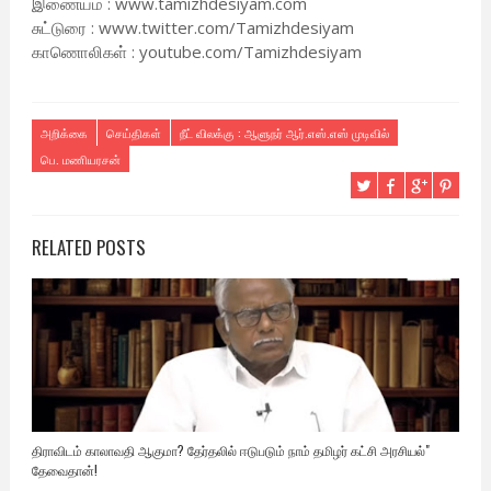
இணையம் : www.tamizhdesiyam.com
சுட்டுரை : www.twitter.com/Tamizhdesiyam
காணொலிகள் : youtube.com/Tamizhdesiyam
அறிக்கை
செய்திகள்
நீட் விலக்கு : ஆளுநர் ஆர்.எஸ்.எஸ் முடிவில்
பெ. மணியரசன்
RELATED POSTS
திராவிடம் காலாவதி ஆகுமா? தேர்தலில் ஈடுபடும் நாம் தமிழர் கட்சி அரசியல்"
தேவைதான்!