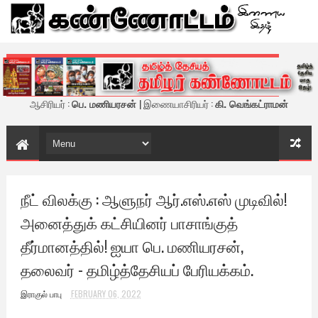
கண்ணோட்டம் - இணைய இதழ்
ஆசிரியர் :
பெ. மணியரசன்
| இணையாசிரியர் :
கி. வெங்கட்ராமன்
நீட் விலக்கு : ஆளுநர் ஆர்.எஸ்.எஸ் முடிவில்!
அனைத்துக் கட்சியினர் பாசாங்குத்
தீர்மானத்தில்! ஐயா பெ. மணியரசன்,
தலைவர் - தமிழ்த்தேசியப் பேரியக்கம்.
இராகுல் பாபு
FEBRUARY 06, 2022