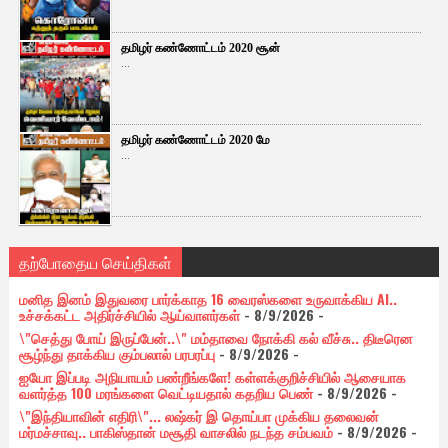
தமிழர் கண்ணோட்டம் 2020 சூன்
...
தமிழர் கண்ணோட்டம் 2020 மே
...
தற்போதைய செய்திகள்
மனித இனம் இதுவரை பார்க்காத 16 வைரஸ்களை உருவாக்கிய AI..
உச்சக்கட்ட அதிர்ச்சியில் ஆய்வாளர்கள்
- 8/9/2026
-
\"செத்து போய் இருப்பேன்..\" மம்தாவை நோக்கி கல் வீச்சு.. திடீரென
சூழ்ந்து தாக்கிய கும்பலால் பரபரப்பு
- 8/9/2026
-
ஐயோ இப்படி அநியாயம் பண்றீங்களே! கள்ளக்குறிச்சியில் ஆசையாக
வளர்த்த 100 மரங்களை வெட்டியதால் கதறிய பெண்
- 8/9/2026
-
\"இந்தியாவின் எதிரி\"... லஷ்கர் இ தொய்பா முக்கிய தலைவன்
மர்மச்சாவு.. பாகிஸ்தான் மசூதி வாசலில் நடந்த சம்பவம்
- 8/9/2026
-