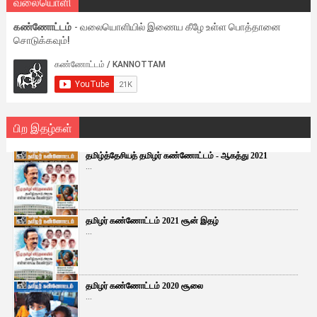
வலையொளி
கண்ணோட்டம்
- வலையொளியில் இணைய கீழே உள்ள பொத்தானை
சொடுக்கவும்!
பிற இதழ்கள்
தமிழ்த்தேசியத் தமிழர் கண்ணோட்டம் - ஆகத்து 2021
...
தமிழர் கண்ணோட்டம் 2021 சூன் இதழ்
...
தமிழர் கண்ணோட்டம் 2020 சூலை
...