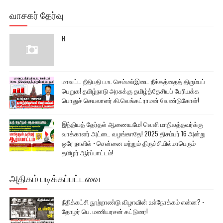
வாசகர் தேர்வு
H
மாவட்ட நீதிபதி ப.உ. செம்மல்இடை நீக்கத்தைத் திரும்பப்
பெறுக! தமிழ்நாடு அரசுக்கு தமிழ்த்தேசியப் பேரியக்க
பொதுச் செயலாளர் கி.வெங்கட்ராமன் வேண்டுகோள்!
இந்தியத் தேர்தல் ஆணையமே! வெளி மாநிலத்தவர்க்கு
வாக்காளர் அட்டை வழங்காதே! 2025 திசம்பர் 16 அன்று
ஒரே நாளில் - சென்னை மற்றும் திருச்சியில்மாபெரும்
தமிழர் ஆர்ப்பாட்டம்!
அதிகம் படிக்கப்பட்டவை
நீதிக்கட்சி நூற்றாண்டு விழாவின் உள்நோக்கம் என்ன? -
தோழர் பெ. மணியரசன் கட்டுரை!