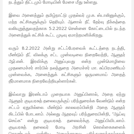
நடத்தும் திட்டமும் மோடியின் மேசை மீது உள்ளது.
இவை அனைத்தும் தமிழ்நாட்டு முதல்வர் மு.க. ஸ்டாலினுக்கும்,
மற்ற கட்சிகளுக்கும் தெரியும். ஆனால் நீட் தேர்வு நீக்கத்தை
வலியுறுத்துவதற்காக 5.2.2022 சென்னை கோட்டையில் நடந்த
அனைத்துக் கட்சிக் கூட்ட முடிவு ஏமாற்றமளிக்கிறது.
வரும் 8.2.2022 அன்று சட்டப்பேரவைக் கூட்டத்தை நடத்தி,
மீண்டும் நீட் விலக்கு சட்ட முன்வடிவை நிறைவேற்றி, ஆளுநர்
ஆர்.என். இரவிக்கு அனுப்புவது என்ற முன்மொழிவை
முதலமைச்சர் சார்பில் நலத்துறை அமைச்சர் மா. சுப்பிரமணியம்
முன்வைக்க, அனைத்துக் கட்சிகளும் ஒருமனமாய் அதைத்
தீர்மானமாக நிறைவேற்றியுள்ளார்கள்.
இவ்வாறு இரண்டாம் முறையாக அனுப்பினால், அதை ஏற்று
ஆளுநர் குடியரசுத் தலைவருக்குப் பரிந்துரைக்க வேண்டும் என்ற
சட்டம் ஏதுமில்லை. மீண்டும் காலவரம்பின்றி அதை ஆளுநர்
கிடப்பில் போடலாம். அல்லது ஆதரவுப் பரிந்துரையின்றி, “ஆய்வு
செய்க” என்று குடியரசுத் தலைவர்க்கு அனுப்பிவிடலாம்.
குடியரசுத் தலைவர் மோடி அரசின் கொள்கைகளைக்
கொண்டவர். ஒன்றிய அமைச்சரவை பரிந்துரைத்தால்தான்