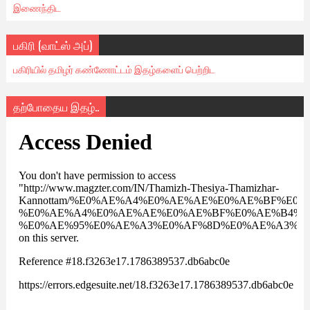
இணைந்திட
பகிரி (வாட்ஸ் அப்)
பகிரியில் தமிழர் கண்ணோட்டம் இதழ்களைப் பெற்றிட
தற்போதைய இதழ்..