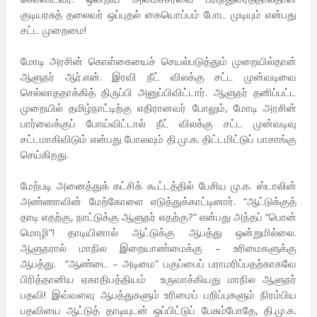
குடியரசுத் தலைவர் ஒப்புதல் கையொப்பம் போட முடியும் என்பது
சட்ட முறைமை!
மோடி அரசின் கொள்கையைச் செயல்படுத்தும் முறையில்தான்
ஆளுநர் ஆர்.என். இரவி நீட் விலக்கு சட்ட முன்வடிவை
செல்லாததாக்கித் திருப்பி அனுப்பிவிட்டார். ஆளுநர் தனிப்பட்ட
முறையில் தமிழ்நாட்டிற்கு எதிரானவர் போலும், மோடி அரசின்
பார்வைக்குப் போய்விட்டால் நீட் விலக்கு சட்ட முன்வடிவு
சட்டமாகிவிடும் என்பது போலவும் தி.மு.க. திட்டமிட்டுப் பாசாங்கு
செய்கிறது.
மேற்படி அனைத்துக் கட்சிக் கூட்டத்தில் பேசிய மு.க. ஸ்டாலின்
அண்ணாவின் மேற்கோளை எடுத்துக்காட்டினார். “ஆட்டுக்குத்
தாடி எதற்கு, நாட்டுக்கு ஆளுநர் எதற்கு?” என்பது அந்தப் “பொன்
மொழி”! தாடியினால் ஆட்டுக்கு ஆபத்து ஒன்றுமில்லை.
ஆளுநரால் மாநில இறையாண்மைக்கு – உரிமைகளுக்கு
ஆபத்து. “ஆண்டை – அடிமை” பகுப்பைப் பராமரிப்பதற்காகவே
பிரித்தானிய ஏகாதிபத்தியம் உருவாக்கியது மாநில ஆளுநர்
பதவி! இவ்வளவு ஆபத்துகளும் உரிமைப் பறிப்புகளும் நிரம்பிய
பதவியை ஆட்டுத் தாடியுடன் ஒப்பிட்டுப் பேசும்போதே, தி.மு.க.