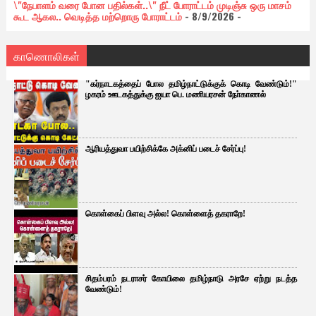
\"நேபாளம் வரை போன பதில்கள்..\" நீட் போராட்டம் முடிஞ்சு ஒரு மாசம்
கூட ஆகல.. வெடித்த மற்றொரு போராட்டம்
- 8/9/2026
-
காணொலிகள்
"கர்நாடகத்தைப் போல தமிழ்நாட்டுக்குக் கொடி வேண்டும்!"
ழகரம் ஊடகத்துக்கு ஐயா பெ. மணியரசன் நோ்காணல்
ஆரியத்துவா பயிற்சிக்கே அக்னிப் படைச் சேர்ப்பு!
கொள்கைப் பிளவு அல்ல! கொள்ளைத் தகராறே!
சிதம்பரம் நடராசர் கோயிலை தமிழ்நாடு அரசே ஏற்று நடத்த
வேண்டும்!