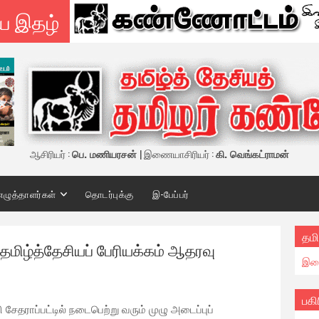
ய இதழ்
ஆசிரியர் :
பெ. மணியரசன்
| இணையாசிரியர் :
கி. வெங்கட்ராமன்
எழுத்தாளர்கள்
தொடர்புக்கு
இ-பேப்பர்
தமி
 தமிழ்த்தேசியப் பேரியக்கம் ஆதரவு
இண
பகி
ேதராப்பட்டில் நடைபெற்று வரும் முழு அடைப்புப்