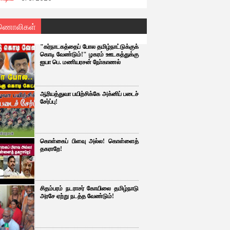
ணொலிகள்
"கர்நாடகத்தைப் போல தமிழ்நாட்டுக்குக்
கொடி வேண்டும்!" ழகரம் ஊடகத்துக்கு
ஐயா பெ. மணியரசன் நோ்காணல்
ஆரியத்துவா பயிற்சிக்கே அக்னிப் படைச்
சேர்ப்பு!
கொள்கைப் பிளவு அல்ல! கொள்ளைத்
தகராறே!
சிதம்பரம் நடராசர் கோயிலை தமிழ்நாடு
அரசே ஏற்று நடத்த வேண்டும்!