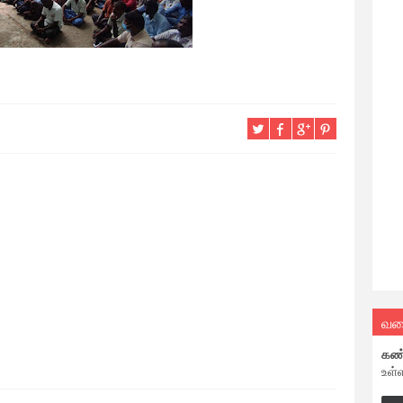
வல
கண
உள்