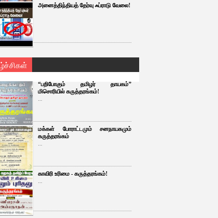
அனைத்திந்தியத் தேர்வு ஃப்ராடு வேலை!
ழ்ச்சிகள்
“பறிபோகும் தமிழர் தாயகம்”
மிசொரியில் கருத்தரங்கம்!
...
மக்கள் போராட்டமும் சனநாயகமும்
கருத்தரங்கம்
...
காவிரி உரிமை - கருத்தரங்கம்!
...