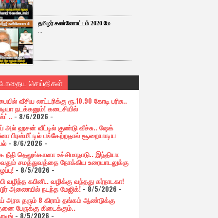
தமிழர் கண்ணோட்டம் 2020 மே
...
்போதைய செய்திகள்
பையில் வீசிய லாட்டரிக்கு ரூ.10.90 கோடி பரிசு..
படியா நடக்கனும்! கடைசியில்
ஸ்ட்..
- 8/6/2026
-
் அல் ஹசன் வீட்டில் குண்டு வீச்சு.. ஷேக்
னா பிரஸ்மீட்டில் பங்கேற்றதால் சூறையாடிய
பல்
- 8/6/2026
-
க நீதி தெலுங்கானா உச்சிமாநாடு.. இந்தியா
ுவதும் சமத்துவத்தை நோக்கிய உரையாடலுக்கு
ப்பு!
- 8/5/2026
-
்பி வழிந்த கபினி.. வழிக்கு வந்தது கர்நாடகா!
்டூர் அணையில் நடந்த மேஜிக்!
- 8/5/2026
-
ய் அரசு தரும் 8 கிராம் தங்கம் ஆண்டுக்கு
தனை பேருக்கு கிடைக்கும்..
ோடிங்
- 8/5/2026
-