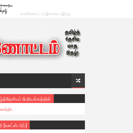
கண்ணோட்டம் இணைய இதழ்
ழ்த்தேசியப் பேரியக்கத்தில்
ைந்திட
ரி (வாட்ஸ் அப்)