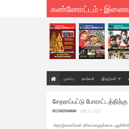
கண்ணோட்டம் - இணை
முகப்பு
நாங்கள்
இதழ்கள்
சேதராப்பட்டு போராட்டத்திற்கு
KEEZHADIVAANAN
JUNE 23, 2022
தொழிலாளர்கள் உரிமைகளுக்காக புதுச்சேரி ச