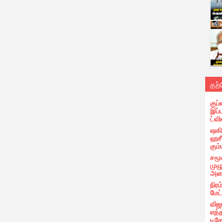
தற
குப்
இப்
ட்வி
ஷகிப
ஹசீ
கும்
சமூ
முழ
அழை
நிரம
மேட
விஜ
எத்
டிக