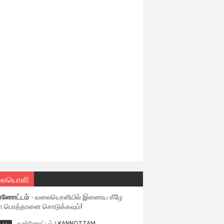
ையொளி
்ணோட்டம்
- வலையொளியில் இணைய கீழே
ள பொத்தானை சொடுக்கவும்!