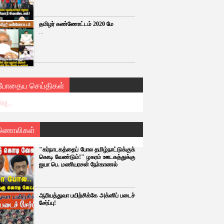
தமிழர் கண்ணோட்டம் 2020 மே
...
்போதைய செய்திகள்
ng...
ணொலிகள்
"கர்நாடகத்தைப் போல தமிழ்நாட்டுக்குக்
கொடி வேண்டும்!" ழகரம் ஊடகத்துக்கு
ஐயா பெ. மணியரசன் நோ்காணல்
ஆரியத்துவா பயிற்சிக்கே அக்னிப் படைச்
சேர்ப்பு!