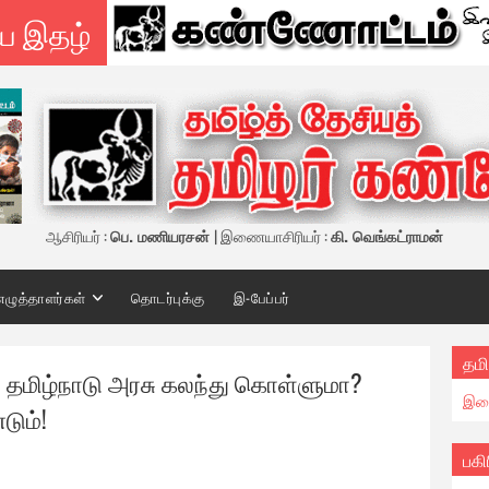
ய இதழ்
ஆசிரியர் :
பெ. மணியரசன்
| இணையாசிரியர் :
கி. வெங்கட்ராமன்
எழுத்தாளர்கள்
தொடர்புக்கு
இ-பேப்பர்
தமி
 தமிழ்நாடு அரசு கலந்து கொள்ளுமா?
இண
டும்!
பகி