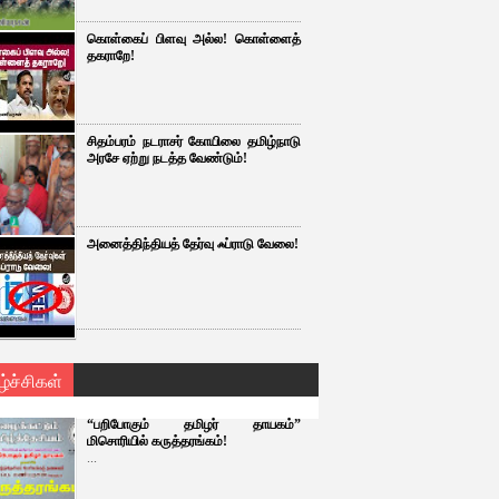
கொள்கைப் பிளவு அல்ல! கொள்ளைத்
தகராறே!
சிதம்பரம் நடராசர் கோயிலை தமிழ்நாடு
அரசே ஏற்று நடத்த வேண்டும்!
அனைத்திந்தியத் தேர்வு ஃப்ராடு வேலை!
ழ்ச்சிகள்
“பறிபோகும் தமிழர் தாயகம்”
மிசொரியில் கருத்தரங்கம்!
...