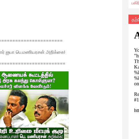
பகி
தற
=======================
பாளர் ஐயா பெ.மணியரசன் அறிக்கை!
========================