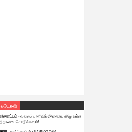
ையொளி
்ணோட்டம்
- வலையொளியில் இணைய கீழே உள்ள
்தானை சொடுக்கவும்!