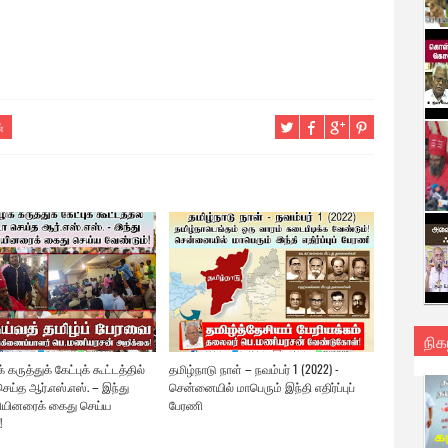
்
நிக
 கருத்துக் கேட்புக் கூட்டத்தில்
தமிழ்நாடு நாள் – நவம்பர் 1 (2022) -
ெய்த ஆர்.எஸ்.எஸ். – இந்து
சென்னையில் மாபெரும் இந்தி எதிர்ப்புப்
யினரைக் கைது செய்ய
பேரணி
!