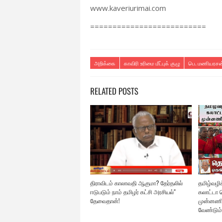
www.kaveriurimai.com
==========================
அறிக்கை
காவிரி உரிமை மீட்புக் குழு
பெ. மணியரசன
RELATED POSTS
திராவிடம் காலாவதி ஆகுமா? தேர்தலில்
தமிழ்வழிக்
ஈடுபடும் நாம் தமிழர் கட்சி அரசியல்"
கலாட்டா ச
தேவைதான்!
முன்னணி
வேண்டும்