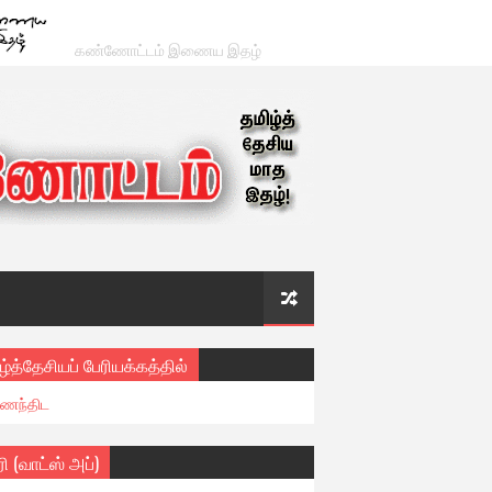
கண்ணோட்டம் இணைய இதழ்
ழ்த்தேசியப் பேரியக்கத்தில்
ைந்திட
ரி (வாட்ஸ் அப்)