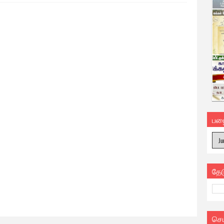
பழ
தே
செ