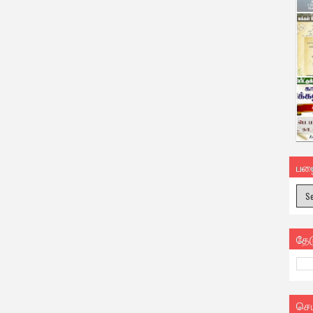
பழ
தே
செ