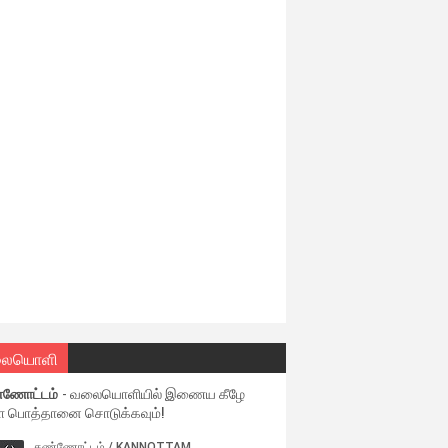
ையொளி
்ணோட்டம்
- வலையொளியில் இணைய கீழே
ள பொத்தானை சொடுக்கவும்!