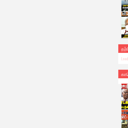
தற
Load
கா