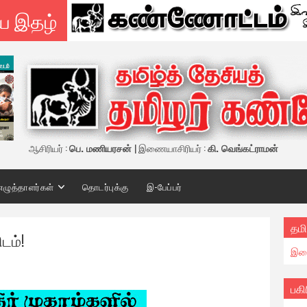
ய இதழ்
ஆசிரியர் :
பெ. மணியரசன்
| இணையாசிரியர் :
கி. வெங்கட்ராமன்
எழுத்தாளர்கள்
தொடர்புக்கு
இ-பேப்பர்
தமி
டம்!
இண
பகி