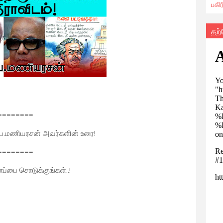
பகி
தற
========
 பெ.மணியரசன் அவர்களின் உரை!
========
பை சொடுக்குங்கள்..!