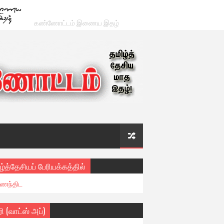
கண்ணோட்டம் இணைய இதழ்
ழ்த்தேசியப் பேரியக்கத்தில்
ைந்திட
ரி (வாட்ஸ் அப்)