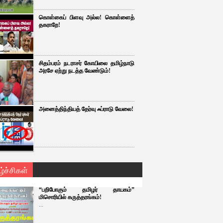
கொள்கைப் பிளவு அல்ல! கொள்ளைத்
தகராறே!
சிதம்பரம் நடராசர் கோயிலை தமிழ்நாடு
அரசே ஏற்று நடத்த வேண்டும்!
அனைத்திந்தியத் தேர்வு ஃப்ராடு வேலை!
ழ்ச்சிகள்
“பறிபோகும் தமிழர் தாயகம்”
மிசொரியில் கருத்தரங்கம்!
...