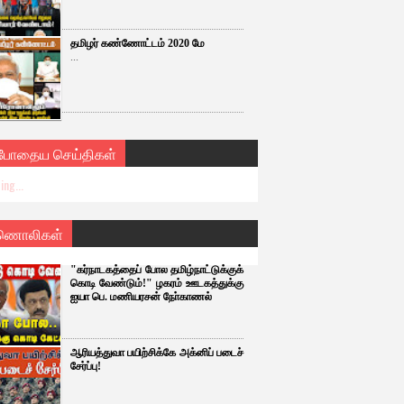
தமிழர் கண்ணோட்டம் 2020 மே
...
்போதைய செய்திகள்
ing...
ணொலிகள்
"கர்நாடகத்தைப் போல தமிழ்நாட்டுக்குக்
கொடி வேண்டும்!" ழகரம் ஊடகத்துக்கு
ஐயா பெ. மணியரசன் நோ்காணல்
ஆரியத்துவா பயிற்சிக்கே அக்னிப் படைச்
சேர்ப்பு!