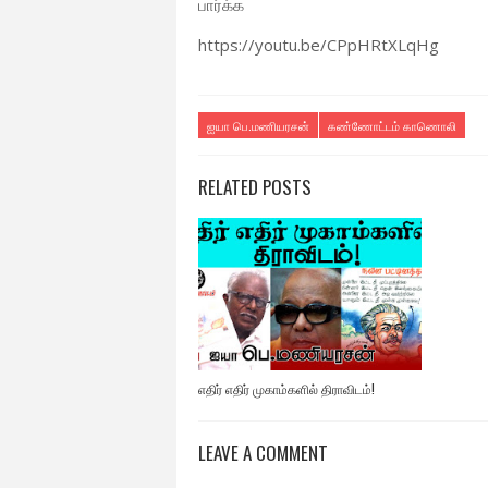
பார்க்க
https://youtu.be/CPpHRtXLqHg
ஐயா பெ.மணியரசன்
கண்ணோட்டம் காணொலி
RELATED POSTS
எதிர் எதிர் முகாம்களில் திராவிடம்!
LEAVE A COMMENT