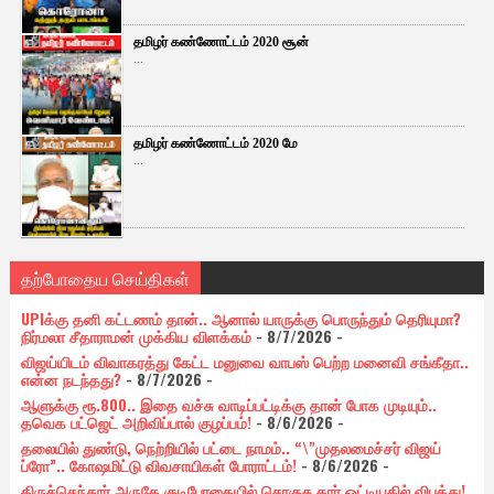
தமிழர் கண்ணோட்டம் 2020 சூன்
...
தமிழர் கண்ணோட்டம் 2020 மே
...
தற்போதைய செய்திகள்
UPIக்கு தனி கட்டணம் தான்.. ஆனால் யாருக்கு பொருந்தும் தெரியுமா?
நிர்மலா சீதாராமன் முக்கிய விளக்கம்
- 8/7/2026
-
விஜய்யிடம் விவாகரத்து கேட்ட மனுவை வாபஸ் பெற்ற மனைவி சங்கீதா..
என்ன நடந்தது?
- 8/7/2026
-
ஆளுக்கு ரூ.800.. இதை வச்சு வாடிப்பட்டிக்கு தான் போக முடியும்..
தவெக பட்ஜெட் அறிவிப்பால் குழப்பம்!
- 8/6/2026
-
தலையில் துண்டு, நெற்றியில் பட்டை நாமம்.. “\"முதலமைச்சர் விஜய்
ப்ரோ”.. கோஷமிட்டு விவசாயிகள் போராட்டம்!
- 8/6/2026
-
திருச்செந்தூர் அருகே குடிபோதையில் சொகுசு கார் ஓட்டியதில் விபத்து!