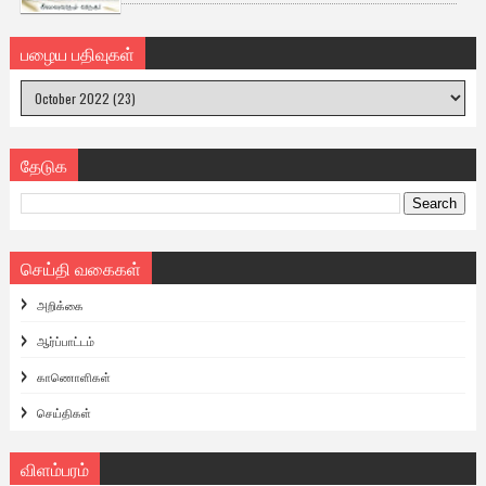
பழைய பதிவுகள்
தேடுக
செய்தி வகைகள்
அறிக்கை
ஆர்ப்பாட்டம்
காணொளிகள்
செய்திகள்
விளம்பரம்