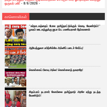
ஒருவர் பலி!
- 8/6/2026
-
காணொலிகள்
"கர்நாடகத்தைப் போல தமிழ்நாட்டுக்குக் கொடி வேண்டும்!"
ழகரம் ஊடகத்துக்கு ஐயா பெ. மணியரசன் நோ்காணல்
ஆரியத்துவா பயிற்சிக்கே அக்னிப் படைச் சேர்ப்பு!
கொள்கைப் பிளவு அல்ல! கொள்ளைத் தகராறே!
சிதம்பரம் நடராசர் கோயிலை தமிழ்நாடு அரசே ஏற்று நடத்த
வேண்டும்!