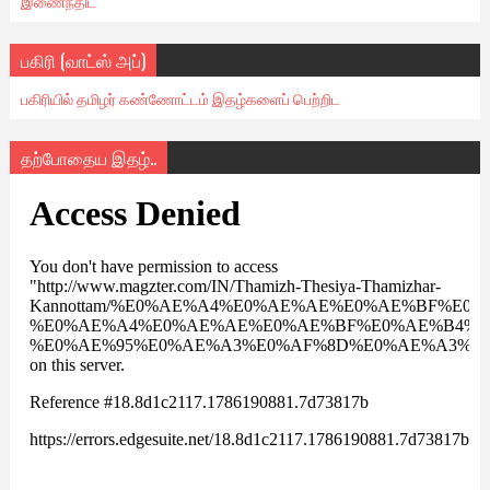
இணைந்திட
பகிரி (வாட்ஸ் அப்)
பகிரியில் தமிழர் கண்ணோட்டம் இதழ்களைப் பெற்றிட
தற்போதைய இதழ்..