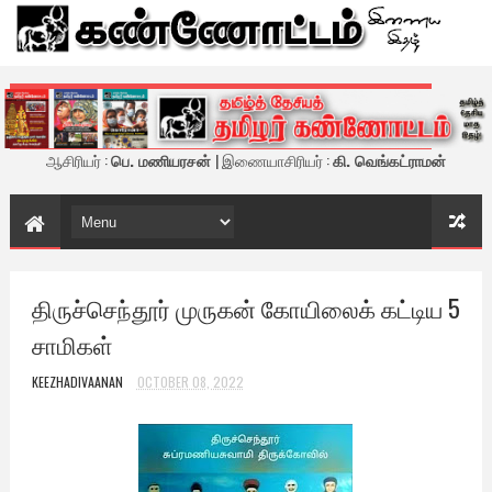
கண்ணோட்டம் - இணைய இதழ்
ஆசிரியர் :
பெ. மணியரசன்
| இணையாசிரியர் :
கி. வெங்கட்ராமன்
திருச்செந்தூர் முருகன் கோயிலைக் கட்டிய 5
சாமிகள்
KEEZHADIVAANAN
OCTOBER 08, 2022