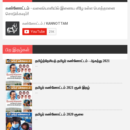
கண்ணோட்டம்
- வலையொளியில் இணைய கீழே உள்ள பொத்தானை
சொடுக்கவும்!
பிற இதழ்கள்
தமிழ்த்தேசியத் தமிழர் கண்ணோட்டம் - ஆகத்து 2021
...
தமிழர் கண்ணோட்டம் 2021 சூன் இதழ்
...
தமிழர் கண்ணோட்டம் 2020 சூலை
...