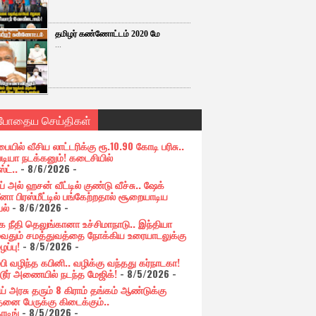
தமிழர் கண்ணோட்டம் 2020 மே
...
்போதைய செய்திகள்
பையில் வீசிய லாட்டரிக்கு ரூ.10.90 கோடி பரிசு..
படியா நடக்கனும்! கடைசியில்
ஸ்ட்..
- 8/6/2026
-
் அல் ஹசன் வீட்டில் குண்டு வீச்சு.. ஷேக்
னா பிரஸ்மீட்டில் பங்கேற்றதால் சூறையாடிய
பல்
- 8/6/2026
-
க நீதி தெலுங்கானா உச்சிமாநாடு.. இந்தியா
ுவதும் சமத்துவத்தை நோக்கிய உரையாடலுக்கு
ப்பு!
- 8/5/2026
-
்பி வழிந்த கபினி.. வழிக்கு வந்தது கர்நாடகா!
்டூர் அணையில் நடந்த மேஜிக்!
- 8/5/2026
-
ய் அரசு தரும் 8 கிராம் தங்கம் ஆண்டுக்கு
தனை பேருக்கு கிடைக்கும்..
ோடிங்
- 8/5/2026
-