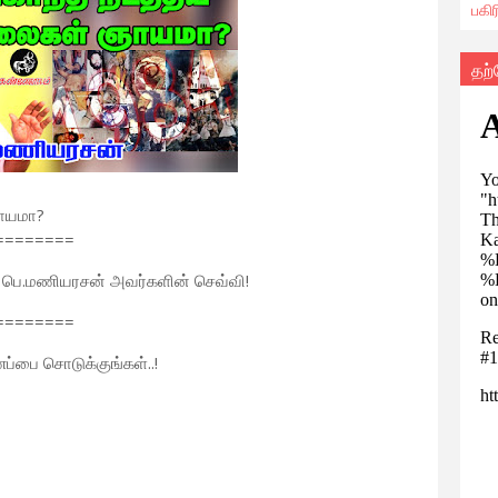
பகி
தற
ஞாயமா?
========
யா பெ.மணியரசன் அவர்களின் செவ்வி!
========
பை சொடுக்குங்கள்..!