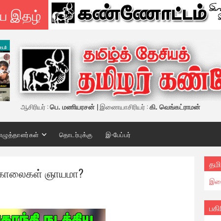
ய இதழ்
ஆசிரியர் :
பெ. மணியரசன்
| இணையாசிரியர் :
கி. வெங்கட்ராமன்
எழுத்தாளர்கள்
தொடர்புக்கு
இ-பேப்பர்
தமி
டுகொலைகள் ஞாயமா?
இண
பகி