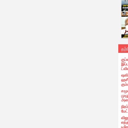
தற
குப்
இப்
ட்வி
ஷகிப
ஹசீ
கும்
சமூ
முழ
அழை
நிரம
மேட
விஜ
எத்
டிக