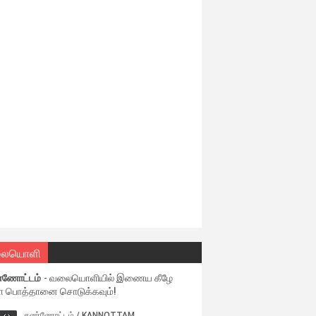
ையொளி
்ணோட்டம்
- வலையொளியில் இணைய கீழே
ள பொத்தானை சொடுக்கவும்!