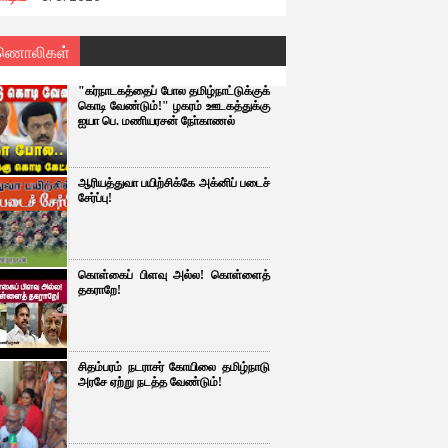
ணொலிகள்
"கர்நாடகத்தைப் போல தமிழ்நாட்டுக்குக்
கொடி வேண்டும்!" ழகரம் ஊடகத்துக்கு
ஐயா பெ. மணியரசன் நோ்காணல்
ஆரியத்துவா பயிற்சிக்கே அக்னிப் படைச்
சேர்ப்பு!
கொள்கைப் பிளவு அல்ல! கொள்ளைத்
தகராறே!
சிதம்பரம் நடராசர் கோயிலை தமிழ்நாடு
அரசே ஏற்று நடத்த வேண்டும்!