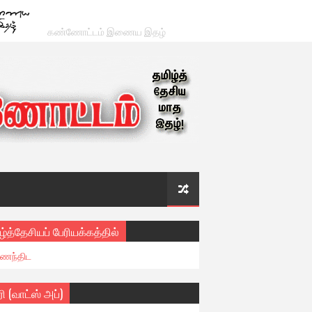
கண்ணோட்டம் இணைய இதழ்
ழ்த்தேசியப் பேரியக்கத்தில்
ைந்திட
ரி (வாட்ஸ் அப்)