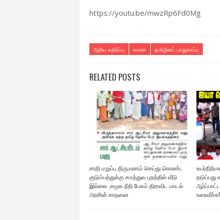
https://youtu.be/mwzRp6Fd0Mg
ஆரிய எதிர்ப்பு
காண
தமிழினப் பாதுகாப்பு
RELATED POSTS
சாதி மறுப்பு திருமணம் செய்து கொண்ட
உயர்நீதி
குடும்பத்துக்கு சமத்துவ புறத்தில் வீடு
தடுப்பது 
இல்லை .சமூக நீதி பேசும் திராவிட மாடல்
ஆர்ப்பாட்
அரசின் சாதனை
உரைவீச்சு!