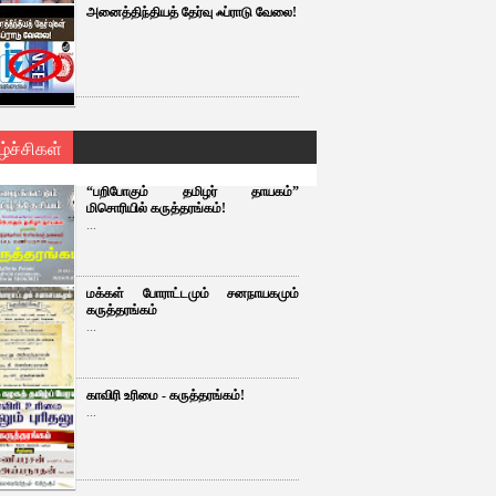
அனைத்திந்தியத் தேர்வு ஃப்ராடு வேலை!
ழ்ச்சிகள்
“பறிபோகும் தமிழர் தாயகம்”
மிசொரியில் கருத்தரங்கம்!
...
மக்கள் போராட்டமும் சனநாயகமும்
கருத்தரங்கம்
...
காவிரி உரிமை - கருத்தரங்கம்!
...