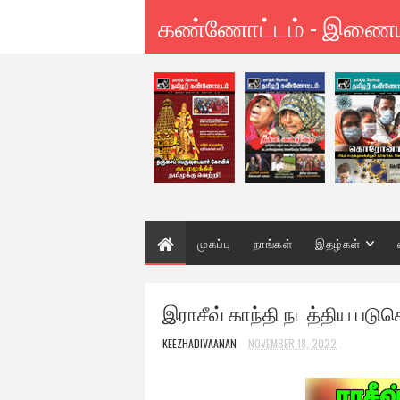
கண்ணோட்டம் - இணை
முகப்பு
நாங்கள்
இதழ்கள்
இராசீவ் காந்தி நடத்திய ப
KEEZHADIVAANAN
NOVEMBER 18, 2022