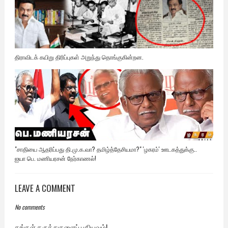
திராவிடக் கயிறு திரிப்புகள் அறுந்து தொங்குகின்றன.
"சாதியை ஆதரிப்பது தி.மு.க.வா? தமிழ்த்தேசியமா?" 'ழகரம்' ஊடகத்துக்கு..
ஐயா பெ. மணியரசன் நேர்காணல்!
LEAVE A COMMENT
No comments
தங்கள் கருத்துகளைப் பதியவும்!