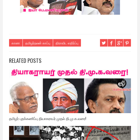
காண
தமிழர்நலன் காப்பு
திராவிட எதிர்ப்பு
RELATED POSTS
தமிழர் புறக்கணிப்பு தியாகராயர் முதல் தி.மு.க.வரை!