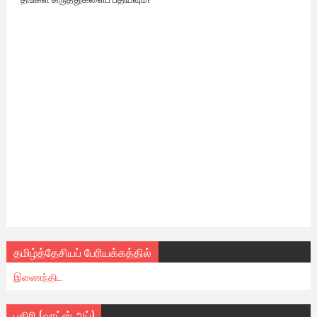
தமிழ்த்தேசியப் பேரியக்கத்தில்
இணைந்திட
பகிரி (வாட்ஸ் அப்)