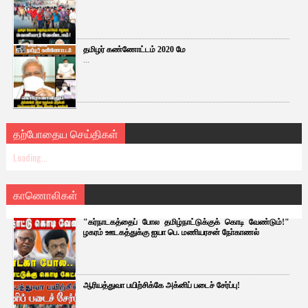
தமிழர் கண்ணோட்டம் 2020 மே
...
தற்போதைய செய்திகள்
Loading...
காணொலிகள்
"கர்நாடகத்தைப் போல தமிழ்நாட்டுக்குக் கொடி வேண்டும்!"
ழகரம் ஊடகத்துக்கு ஐயா பெ. மணியரசன் நோ்காணல்
ஆரியத்துவா பயிற்சிக்கே அக்னிப் படைச் சேர்ப்பு!