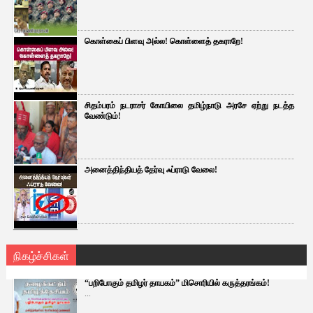
கொள்கைப் பிளவு அல்ல! கொள்ளைத் தகராறே!
சிதம்பரம் நடராசர் கோயிலை தமிழ்நாடு அரசே ஏற்று நடத்த
வேண்டும்!
அனைத்திந்தியத் தேர்வு ஃப்ராடு வேலை!
நிகழ்ச்சிகள்
“பறிபோகும் தமிழர் தாயகம்” மிசொரியில் கருத்தரங்கம்!
...